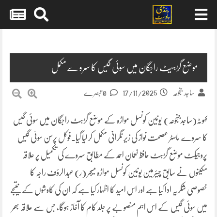
Skip
to
content
موضع گڑہیٹ راجگان میں سوئی گیس کا سروے مکمل
17/11/2025
ساجد جنجوعہ
0 تبصرے
کہوٹہ(ساجدجنجوعہ) یونین کونسل مواڑہ کے موضع گڑہٹ راجگان میں سوئی گیس
کا سروے ماسٹر عصمت نواز کی زیر نگرانی مکمل کر لیا گیا۔فوکل پرسن سوئی گیس
پروجیکٹ موضع گڑہٹ حافظ نعمان احمد کے مطابق سروے کی تکمیل پر علاقہ
مکینوں نے سابق چیئرمین یونین کونسل مواڑہ میجر (ر) عبدالرؤف راجہ کا
خصوصی شکریہ ادا کیا ہے اور اس امید کا اظہار کیا ہے کہ ان کی کاوشوں کے نتیجے
میں سوئی گیس کے اس اہم منصوبے پر جلد کام کا آغاز ہوگا، جس سے علاقہ بھر