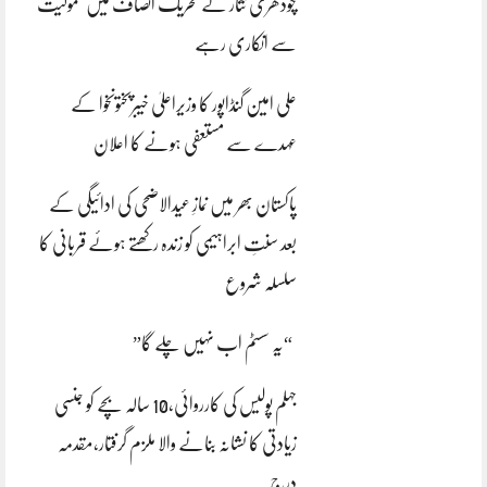
چودھری نثار نے تحریک انصاف میں شمولیت
سے انکاری رہے
علی امین گنڈاپور کا وزیراعلیٰ خیبرپختونخوا کے
عہدے سے مستعفی ہونے کا اعلان
پاکستان بھر میں نمازِ عیدالاضحی کی ادائیگی کے
بعد سنتِ ابراہیمی کو زندہ رکھتے ہوئے قربانی کا
سلسلہ شروع
“یہ سسٹم اب نہیں چلے گا”
جہلم پولیس کی کارروائی،10 سالہ بچے کو جنسی
زیادتی کا نشانہ بنانے والا ملزم گرفتار،مقدمہ
درج