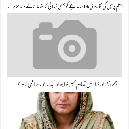
جہلم پولیس کی کارروائی،10 سالہ بچے کو جنسی زیادتی کا نشانہ بنانے والا ملزم…
جہلم رکشہ اور ٹریلر میں تصادم رکشہ ڈرائیور اور ایک عورت زخمی ٹریلر کا…