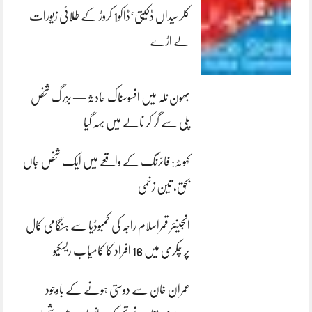
کلرسیداں ڈکیتی‘ڈاکو1 کروڑ کے طلائی زیورات
لے اڑے
بھون نلہ میں افسوسناک حادثہ — بزرگ شخص
پلی سے گر کر نالے میں بہہ گیا
کہوٹہ: فائرنگ کے واقعے میں ایک شخص جاں
بحق، تین زخمی
انجینئر قمراسلام راجہ کی کمبوڈیا سے ہنگامی کال
پر چکری میں 16 افراد کا کامیاب ریسکیو
عمران خان سے دوستی ہونے کے باوجود