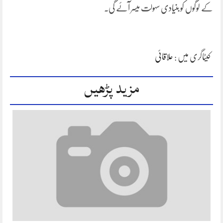
کے لوگوں کو بنیادی سہولت میسر آئے گی۔
کیٹاگری میں :
علاقائی
مزید پڑھیں