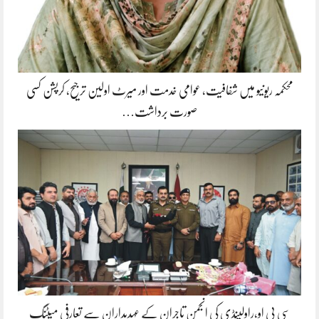
محکمہ ریونیو میں شفافیت، عوامی خدمت اور میرٹ اولین ترجیح، کرپشن کسی
صورت برداشت…
سی پی او،راولپنڈی کی انجمن تاجران کے عہدیداران سے تعارفی میٹنگ