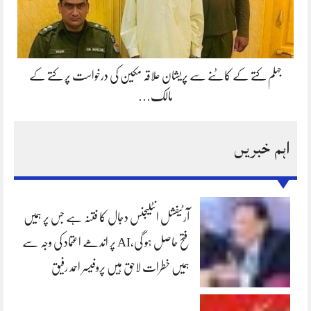
جہلم کتے کے کاٹنے سے پریشان علاقہ مکین کی درخواست پر کتے کے
مالک…
اہم خبریں
آرٹیفشل انٹلیجنس دجال کا فتنہ ہے جس پر ہمیں
فتح حاصل ہو گی،AI پر اندھے اعتماد کی وجہ سے
ہمیں خطرات لاحق ہیں پروفیسر احمد رفیق