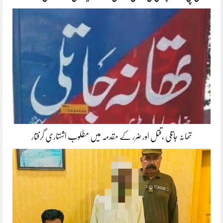
تھانہ جاتلی ،قتل اور ضرر کے مقدمہ میں مطلوب اشتہاری گرفتار