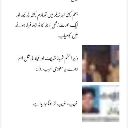
جہلم رکشہ اور ٹریلر میں تصادم رکشہ ڈرائیور اور
ایک عورت زخمی ٹریلر کا ڈرائیور فرار ہونے
میں کامیاب
وزیر اعظم شہباز شریف اور فیلڈ مارشل اہم
دورے پر سعودی عرب روانہ
غریب، غریب تر ہوتا جا رہا ہے