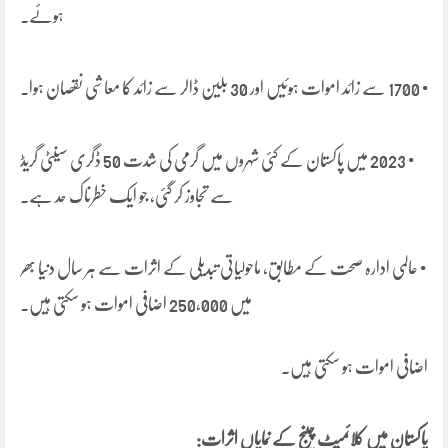
ہوئے۔
• 1700 سے زائد اموات ہوئیں اور 30 بلین ڈالر سے زائد کا معاشی نقصان ہوا۔
• 2023 میں پاکستان کے کئی شہروں میں گرمی کی شدت 50 ڈگری سینٹی گریڈ
سے تجاوز کر گئی، جو ایک خطرناک حد ہے۔
• عالمی ادارہ صحت کے مطابق، ماحولیاتی تبدیلی کے اثرات سے ہر سال دنیا بھر
میں 250,000 اضافی اموات ہو سکتی ہیں۔
اضافی اموات ہو سکتی ہیں۔
پاکستان میں کلائمیٹ چینج کے نمایاں اثرات: