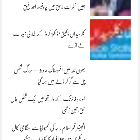
ہمیں خطرات لاحق ہیں پروفیسر احمد رفیق
کلرسیداں ڈکیتی‘ڈاکو1 کروڑ کے طلائی زیورات
لے اڑے
بھون نلہ میں افسوسناک حادثہ — بزرگ شخص
پلی سے گر کر نالے میں بہہ گیا
کہوٹہ: فائرنگ کے واقعے میں ایک شخص جاں
بحق، تین زخمی
انجینئر قمراسلام راجہ کی کمبوڈیا سے ہنگامی کال
پر چکری میں 16 افراد کا کامیاب ریسکیو