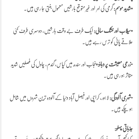
•شدید موسم:
گرمی کی لہر اور غیر متوقع بارشیں معمول بنتی جا رہی ہیں۔
•سیلاب اور خشک سالی:
ایک طرف بے وقت بارشیں، دوسری طرف کئی
علاقے پانی کو ترس رہے ہیں۔
•
زرعی معیشت پر دباؤ:
پنجاب اور سندھ میں کپاس، گندم، چاول کی فصلیں شدید
متاثر ہو رہی ہیں۔
•
شہری آلودگی:
لاہور، کراچی اور فیصل آباد دنیا کے آلودہ ترین شہروں میں شامل
ہو چکے ہیں۔
جذباتی پہلو: