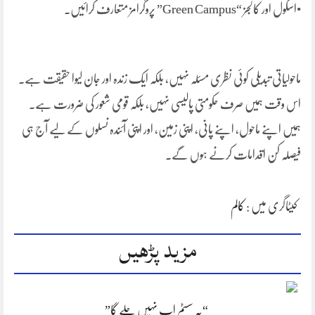
•اسکول اور کالجز “Green Campus” پروگرامز متعارف کرائیں۔
ماحولیاتی تبدیلی کوئی نظری مسئلہ نہیں، بلکہ ایک زندہ اور جان لیوا حقیقت ہے۔
اس وقت ہمیں صرف حکومتی پالیسی نہیں، بلکہ قومی شعور کی ضرورت ہے۔
ہمیں اپنے ماحول، اپنے پانی، اپنی زمین، اور اپنی آئندہ نسلوں کے لیے آج ہی
فیصلہ کن اقدامات کرنے ہوں گے۔
کیٹاگری میں :
کالم
مزید پڑھیں
“یہ سسٹم اب نہیں چلے گا”