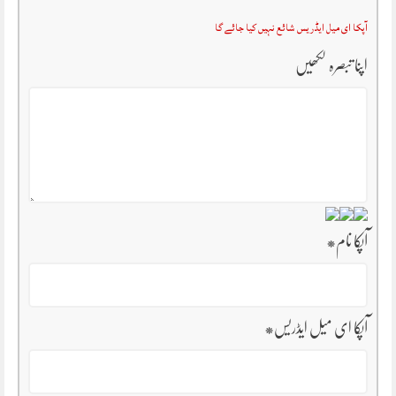
آپکا ای میل ایڈریس شائع نہیں کیا جائے گا
اپنا تبصرہ لکھیں
آپکا نام
*
آپکا ای میل ایڈریس
*