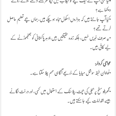
•
کیا کبھی آپ نے ایک بچے کو سیلاب میں اپنا گھر بہتے دیکھتے ہوئے روتے
دیکھا ہے؟
•کیا آپ جانتے ہیں کہ ہزاروں اسکول تباہ ہو چکے ہیں، جہاں بچے تعلیم حاصل
کرتے تھے؟
•یہ صرف خبریں نہیں، بلکہ زندہ حقیقتیں ہیں جو ہر پاکستانی کو جھنجھوڑنے کے
لیے کافی ہیں۔
عوامی کردار:
•نوجوان طبقہ سوشل میڈیا کے ذریعے آگاہی مہم چلا سکتا ہے۔
•گھریلو سطح پر بجلی کی بچت، پلاسٹک کے استعمال میں کمی، اور درخت لگانے
جیسے اقدامات کیے جا سکتے ہیں۔