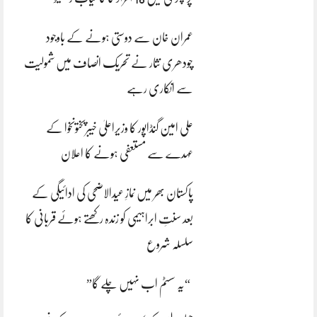
عمران خان سے دوستی ہونے کے باوجود
چودھری نثار نے تحریک انصاف میں شمولیت
سے انکاری رہے
علی امین گنڈاپور کا وزیراعلیٰ خیبرپختونخوا کے
عہدے سے مستعفی ہونے کا اعلان
پاکستان بھر میں نمازِ عیدالاضحی کی ادائیگی کے
بعد سنتِ ابراہیمی کو زندہ رکھتے ہوئے قربانی کا
سلسلہ شروع
“یہ سسٹم اب نہیں چلے گا”