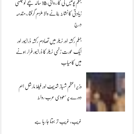
جہلم پولیس کی کارروائی،10 سالہ بچے کو جنسی
زیادتی کا نشانہ بنانے والا ملزم گرفتار،مقدمہ
درج
جہلم رکشہ اور ٹریلر میں تصادم رکشہ ڈرائیور اور
ایک عورت زخمی ٹریلر کا ڈرائیور فرار ہونے
میں کامیاب
وزیر اعظم شہباز شریف اور فیلڈ مارشل اہم
دورے پر سعودی عرب روانہ
غریب، غریب تر ہوتا جا رہا ہے