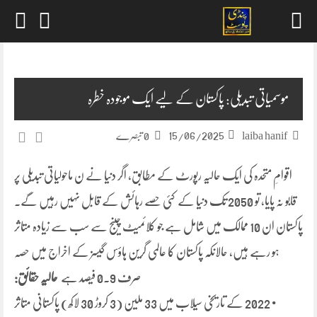
Skip
to
content
موسمیاتی تبدیلی: پاکستان کے لیے ایک موجودہ خطرہ
15/06/2025
laiba hanif
0 تبصرے
اقوامِ متحدہ کی ایک حالیہ رپورٹ کے مطابق، اگر دنیا نے ن ماحولیاتی تبدیلی پر
قابو نہ پایا، تو 2050 تک دنیا کے کئی حصے رہائش کے قابل نہیں رہیں گے۔
پاکستان ان 10 ممالک میں شامل ہے جو کلائمیٹ چینج سے سب سے زیادہ متاثر
ہو رہے ہیں، حالانکہ پاکستان کا عالمی گرین ہاؤس گیسز کے اخراج میں حصہ
صرف 0.9 فیصد ہے
حالیہ
حقائق:
• 2022 کے تاریخی سیلاب میں 33 ملین (3 کروڑ 30 لاکھ) پاکستانی متاثر