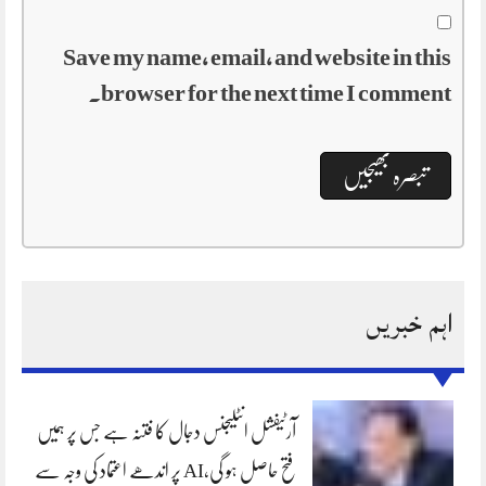
Save my name, email, and website in this
browser for the next time I comment.
اہم خبریں
آرٹیفشل انٹلیجنس دجال کا فتنہ ہے جس پر ہمیں
فتح حاصل ہو گی،AI پر اندھے اعتماد کی وجہ سے