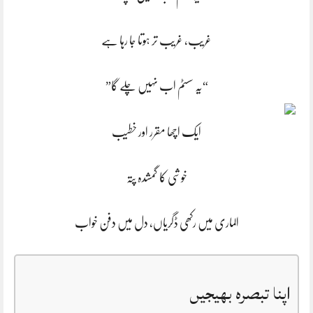
غریب، غریب تر ہوتا جا رہا ہے
“یہ سسٹم اب نہیں چلے گا”
ایک اچھا مقرر اور خطیب
خوشی کا گمشدہ پتہ
الماری میں رکھی ڈگریاں، دل میں دفن خواب
اپنا تبصرہ بھیجیں