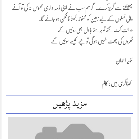
پھینکنے سے گریز کرے۔ اگر ہم سب نے اپنی ذمہ داری محسوس نہ کی تو آنے
والی نسلوں کے لیے زمین کو محفوظ رکھنا ناممکن ہو جائے گا۔
درخت کٹ گئے تو برستے بادل بھی روئیں گے
گھروں کی چھت نہیں ہو گی تو بچے کیسے سوئیں گے
تنویر اعوان
کیٹاگری میں :
کالم
مزید پڑھیں