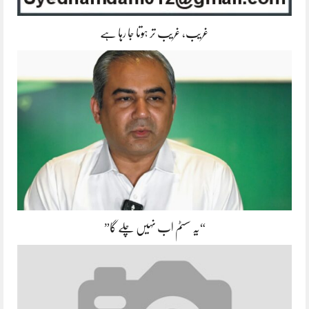
غریب، غریب تر ہوتا جا رہا ہے
“یہ سسٹم اب نہیں چلے گا”