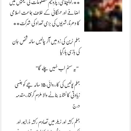
**راولپنڈی: پٹرولیم مصنوعات کی قیمتوں میں
اضافے اور مہنگائی کے خلاف جماعت اسلامی
کا دھرنا، شہریوں کی بڑی تعداد کی شرکت**
جہلم ٹرین کی زد میں آکر چالیس سالہ شخص جان
کی بازی ہارگیا
“یہ سسٹم اب نہیں چلے گا”
جہلم پولیس کی کارروائی،10 سالہ بچے کو جنسی
زیادتی کا نشانہ بنانے والا ملزم گرفتار،مقدمہ
درج
جہلم رکشہ اور ٹریلر میں تصادم رکشہ ڈرائیور اور