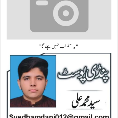
“یہ سسٹم اب نہیں چلے گا”