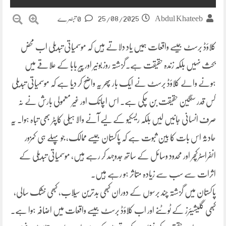
25/08/2025
Abdul Khateeb
0 تبصرے
کلاؤڈ برسٹ جیسے واقعات ہمیں یاد دلاتے ہیں کہ موسمیاتی تبدیلی اب محض
بحث نہیں بلکہ زندہ حقیقت ہے۔گزشتہ روز بونیر اور پیر بابا کے علاقے میں
ہونے والے کلاؤڈ برسٹ نے ایک بار پھر یہ واضح کر دیا ہے کہ موسمیاتی تبدیلی
کس قدر سنگین حقیقت بن چکی ہے۔ اس اچانک اور غیر معمولی بارش نے نہ
صرف انسانی جانیں لیں بلکہ ریسکیو کے لیے آنے والا ہیلی کاپٹر بھی تباہ ہوا۔ یہ
حادثہ اس بات کا بین ثبوت ہے کہ پاکستان جیسے ممالک، جو پہلے ہی کمزور
انفراسٹرکچر اور محدود وسائل کے ساتھ جدوجہد کر رہے ہیں، موسمیاتی تبدیلی کے
اثرات سے سب سے زیادہ متاثر ہو رہے ہیں۔
پاکستان میں گزشتہ چند برسوں کے دوران کبھی بدترین سیلاب، کبھی خشک سالی،
کبھی گلیشیئرز کے ٹوٹنے اور اب کلاؤڈ برسٹ جیسے واقعات میں اضافہ ہوا ہے۔