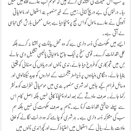
یہ سب اس حقیقت کی نشاندہی کرتے ہیں کہ موسم اب ہمارے قابو میں نہیں
رہا۔ درختوں کی بے دریغ کٹائی، زمین کے غیر منصوبہ بند استعمال اور ماحولیاتی
آلودگی نے ہمارے ماحول کو اس نہج پر پہنچا دیا ہے جہاں معمولی بارش بھی تباہی
لے آتی ہے۔
ایسے میں حکومت کی ذمہ داری ہے کہ وہ محض بیانات پر اکتفا نہ کرے بلکہ
عملی اقدامات کرے۔ قومی سطح پر ایک جامع ماحولیاتی پالیسی تشکیل دی جائے
جس میں شجرکاری کو فروغ دیا جائے، ندی نالوں اور دریاؤں کی صفائی کو یقینی
بنایا جائے، ہنگامی بنیادوں پر ڈیزاسٹر مینجمنٹ کے اداروں کو جدید ٹیکنالوجی اور
وسائل فراہم کیے جائیں اور شہری منصوبہ بندی میں موسمیاتی خطرات کو مدنظر
رکھا جائے۔ صرف حادثے کے بعد امداد پہنچانا کافی نہیں بلکہ اصل کام اس
سے پہلے حفاظتی اقدامات کرنا ہے۔تاہم یہ صرف حکومت کی نہیں بلکہ ہم
سب کی مشترکہ ذمہ داری ہے۔ ہر شہری کو چاہئے کہ وہ درخت لگانے کو اپنی
عادت بنائے، پانی کے استعمال میں احتیاط کرے اور کچرا ندی نالوں میں