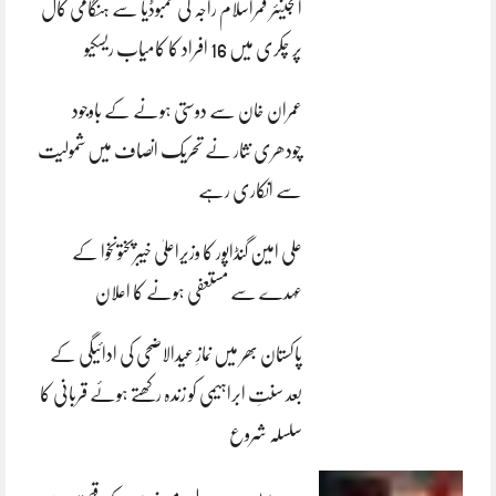
انجینئر قمراسلام راجہ کی کمبوڈیا سے ہنگامی کال
پر چکری میں 16 افراد کا کامیاب ریسکیو
عمران خان سے دوستی ہونے کے باوجود
چودھری نثار نے تحریک انصاف میں شمولیت
سے انکاری رہے
علی امین گنڈاپور کا وزیراعلیٰ خیبرپختونخوا کے
عہدے سے مستعفی ہونے کا اعلان
پاکستان بھر میں نمازِ عیدالاضحی کی ادائیگی کے
بعد سنتِ ابراہیمی کو زندہ رکھتے ہوئے قربانی کا
سلسلہ شروع