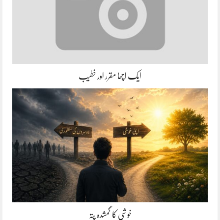
ایک اچھا مقرر اور خطیب
خوشی کا گمشدہ پتہ