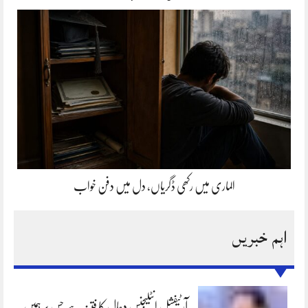
الماری میں رکھی ڈگریاں، دل میں دفن خواب
اہم خبریں
آرٹیفشل انٹلیجنس دجال کا فتنہ ہے جس پر ہمیں