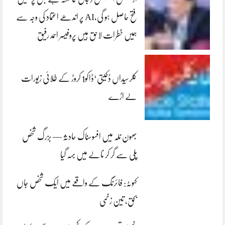
فتح حاصل ہو گی،AI پر اندھے اعتماد کی وجہ سے
ہمیں خطرات لاحق ہیں پروفیسر احمد رفیق
کلرسیداں ڈکیتی‘ڈاکو1 کروڑ کے طلائی زیورات
لے اڑے
بھون نلہ میں افسوسناک حادثہ — بزرگ شخص
پلی سے گر کر نالے میں بہہ گیا
کہوٹہ: فائرنگ کے واقعے میں ایک شخص جاں
بحق، تین زخمی