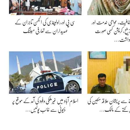
 شفافیت، عوامی خدمت اور
سی پی او،راولپنڈی کی انجمن تاجران کے
جیح، کرپشن کسی صورت
عہدیداران سے تعارفی میٹنگ
داشت…
 سے پریشان علاقہ مکین کی
اسلام آباد میں غیرملکی وفود کی آمد کے موقع پر
ر کتے کے مالک…
ڈیوٹی سے غائب پولیس…