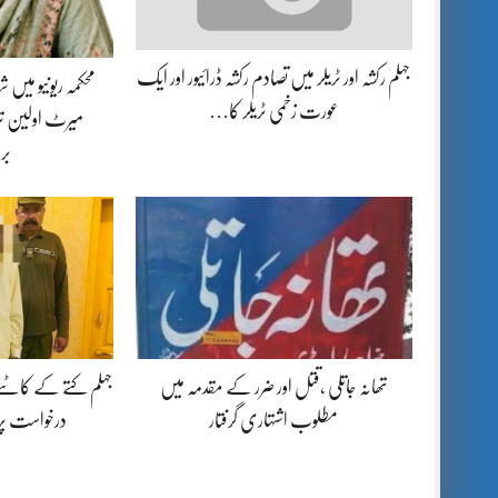
جہلم رکشہ اور ٹریلر میں تصادم رکشہ ڈرائیور اور ایک
محکمہ ریونیو میں
عورت زخمی ٹریلر کا…
میرٹ اولین تر
بر
تھانہ جاتلی ،قتل اور ضرر کے مقدمہ میں
جہلم کتے کے کاٹنے
مطلوب اشتہاری گرفتار
درخواست پ