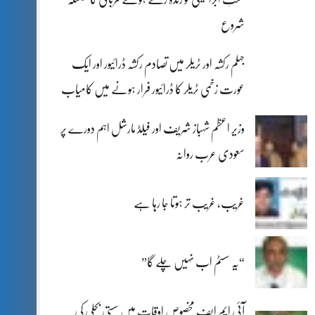
شروع
جہلم رکشہ اور ٹریلر میں تصادم رکشہ ڈرائیور اور ایک
عورت زخمی ٹریلر کا ڈرائیور فرار ہونے میں کامیاب
وزیر اعظم شہباز شریف اور فیلڈ مارشل اہم دورے پر
سعودی عرب روانہ
غریب، غریب تر ہوتا جا رہا ہے
“یہ سسٹم اب نہیں چلے گا”
آئی ایم ایف مخصوص اوقات میں سستی بجلی کی