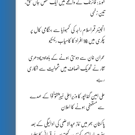
کہوٹہ: فائرنگ کے واقعے میں ایک شخص جاں بحق،
تین زخمی
انجینئر قمراسلام راجہ کی کمبوڈیا سے ہنگامی کال پر
چکری میں 16 افراد کا کامیاب ریسکیو
عمران خان سے دوستی ہونے کے باوجود چودھری
نثار نے تحریک انصاف میں شمولیت سے انکاری
رہے
علی امین گنڈاپور کا وزیراعلیٰ خیبرپختونخوا کے عہدے
سے مستعفی ہونے کا اعلان
پاکستان بھر میں نمازِ عیدالاضحی کی ادائیگی کے بعد
سنتِ ابراہیمی کو زندہ رکھتے ہوئے قربانی کا سلسلہ