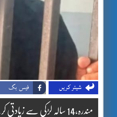
شیئر کریں
فیس بک
مندرہ،14 سالہ لڑکی سے زیادتی کرنے والا شخص گرفتار