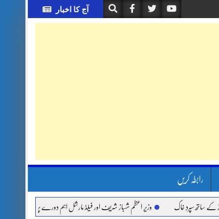
آج کا اخبار
رابطہ کریں
 سپردِ خاک
وزیر اعظم شہباز شریف اور فیلڈ مارشل اہم دورے پر سعودی عرب روانہ