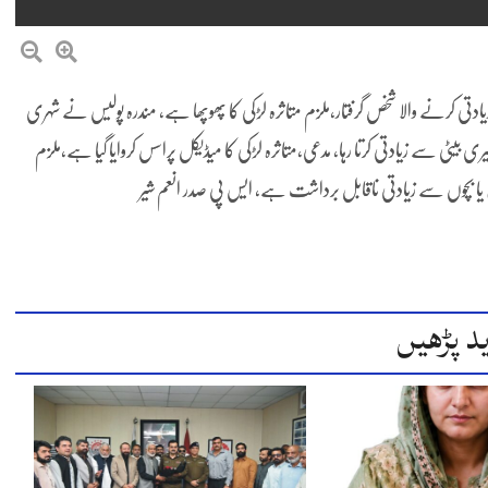
مندرہ پولیس کی کارروائی،14 سالہ لڑکی سے زیادتی کرنے والا شخص گرفتار،ملزم متاثرہ لڑکی کا پھوپھا ہے، مندرہ پولیس نے شہری
 بیٹی سے زیادتی کرتا رہا، مدعی،متاثرہ لڑکی کا میڈیکل پراسس کروایا گیا ہے،ملزم
یا بچوں سے زیادتی ناقابل برداشت ہے، ایس پی صدر انعم شیر
د پڑھیں