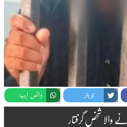
ٹویٹر
واٹس ایپ