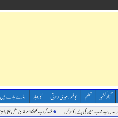
آزاد کشمیر
تعلیم
پوٹھوار میری دھرتی
کاروبار
ہمارے بارے میں
سیدہ زینب حسین کی پریس کانفرنس
شہید گر وپ کیپٹنعاصم طارق مکمل فوجی اعزاز کے ساتھ