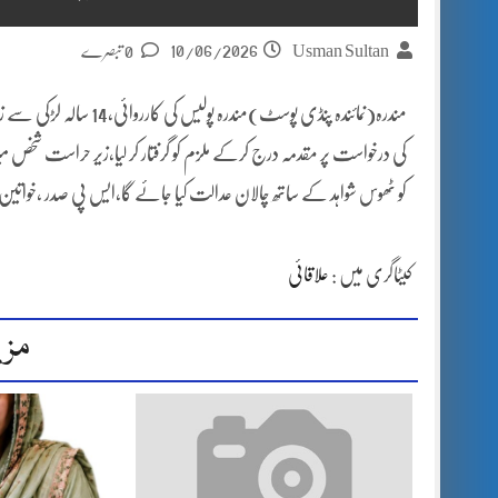
10/06/2026
Usman Sultan
0 تبصرے
مندرہ(نمائندہ پنڈی پوسٹ)
کی درخواست پر مقدمہ درج کرکے ملزم کو گرفتار کر لیا،زیر حراست شخص میری
کو ٹھوس شواہد کے ساتھ چالان عدالت کیا جائے گا،ایس پی صدر ،خواتین 
کیٹاگری میں :
علاقائی
مزی