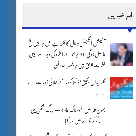
اہم خبریں
آرٹیفشل انٹلیجنس دجال کا فتنہ ہے جس پر ہمیں فتح
حاصل ہو گی،AI پر اندھے اعتماد کی وجہ سے ہمیں
خطرات لاحق ہیں پروفیسر احمد رفیق
کلرسیداں ڈکیتی‘ڈاکو1 کروڑ کے طلائی زیورات لے
اڑے
بھون نلہ میں افسوسناک حادثہ — بزرگ شخص پلی
سے گر کر نالے میں بہہ گیا