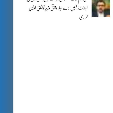
اجازت نہیں دے رہا، وفاقی وزیر توانائی اویس
لغاری