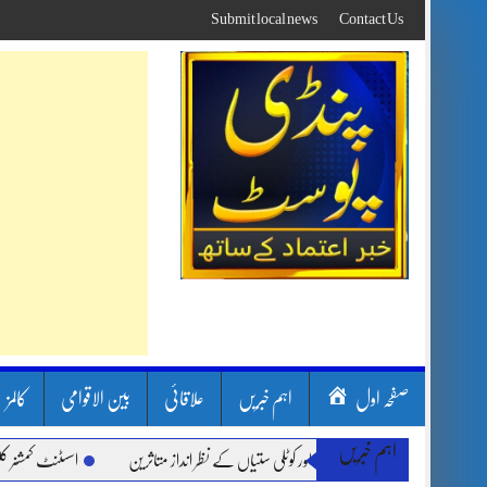
Skip
Submit local news
Contact Us
to
content
صفحہ اول
اہم خبریں
علاقائی
بین الاقوامی
کالمز
اہم خبریں
بارشیں، لینڈ سلائیڈنگ اور کوٹلی ستیاں کے نظر انداز متاثرین
اسسٹنٹ کمشنر کلرسیداں 