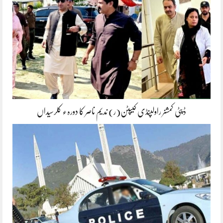
ڈپٹی کمشنر راولپنڈی کیپٹن(ر) ندیم ناصر کا دورہء کلرسیداں