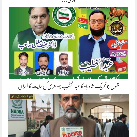
جموں 6 تحریک شاد باد کا عبدالخطیب چودھری کی حمایت کا اعلان