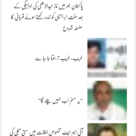
پاکستان بھر میں نمازِ عیدالاضحی کی ادائیگی کے
بعد سنتِ ابراہیمی کو زندہ رکھتے ہوئے قربانی کا
سلسلہ شروع
غریب، غریب تر ہوتا جا رہا ہے
“یہ سسٹم اب نہیں چلے گا”
آئی ایم ایف مخصوص اوقات میں سستی بجلی کی