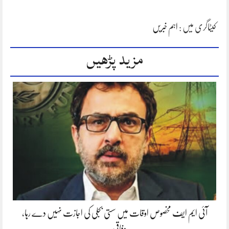
کیٹاگری میں :
اہم خبریں
مزید پڑھیں
آئی ایم ایف مخصوص اوقات میں سستی بجلی کی اجازت نہیں دے رہا،
وفاقی…