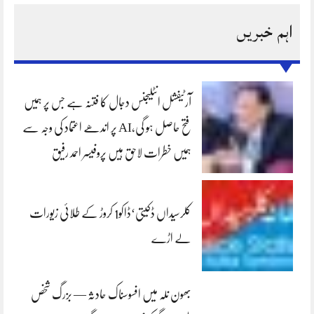
اہم خبریں
آرٹیفشل انٹلیجنس دجال کا فتنہ ہے جس پر ہمیں
فتح حاصل ہو گی،AI پر اندھے اعتماد کی وجہ سے
ہمیں خطرات لاحق ہیں پروفیسر احمد رفیق
کلرسیداں ڈکیتی‘ڈاکو1 کروڑ کے طلائی زیورات
لے اڑے
بھون نلہ میں افسوسناک حادثہ — بزرگ شخص