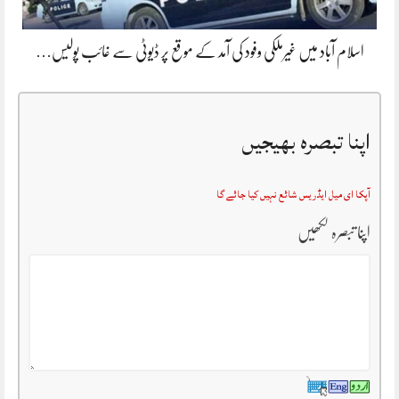
اسلام آباد میں غیرملکی وفود کی آمد کے موقع پر ڈیوٹی سے غائب پولیس…
اپنا تبصرہ بھیجیں
آپکا ای میل ایڈریس شائع نہیں کیا جائے گا
اپنا تبصرہ لکھیں