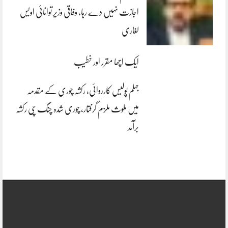
اجازت نہیں دے رہا، وفاقی وزیر توانائی اویس
لغاری
ایک اچھا مقرر اور خطیب
جہلم پولیس کارروائی، رکشہ چوری کے مقدمہ
میں ملوث ملزم گرفتار، چوری شدہ چنگ چی رکشہ
برآمد