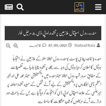
Skip
to
content
مندرہ،رورل ہسپتال ملازمین پر تشدد،او پی ڈی بند مریض خوار
07/09/2021
Shahzad Raza
0 تبصرے
مندرہ (نمائندہ پنڈی پوسٹ)مندرہ رورل ہیلتھ سنٹر کے ملازمین نے احتجاجاً
ہڑتال کا اعلان کر دیا ہڑتال کی وجہ سے عملے پر تشدد بتایا جارہا ہے تفصیلات
کے مطابق سرور شہید رورل ہیلتھ سینٹرمندرہ میں ویکسینیشن سینٹر عملہ علی اور اکبر
اعظم نامی اہلکاروں پر ویکسینیشن کے لیے آۓ شخص کے مبینہ تشدد معاملہ پر
ایمرجنسی کے علاوہ ہسپتال او پی ڈی کو احتجاً بند کر دیا گیا ہے جس کے باعث دور
دراز سے آئے مریضوں کو شدید مشکلات کا سامنا ہے