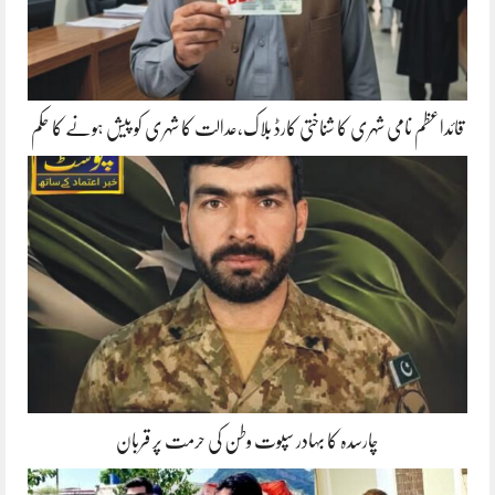
قائداعظم نامی شہری کا شناختی کارڈ بلاک،عدالت کا شہری کو پیش ہونے کا حکم
چارسدہ کا بہادر سپوت وطن کی حرمت پر قربان