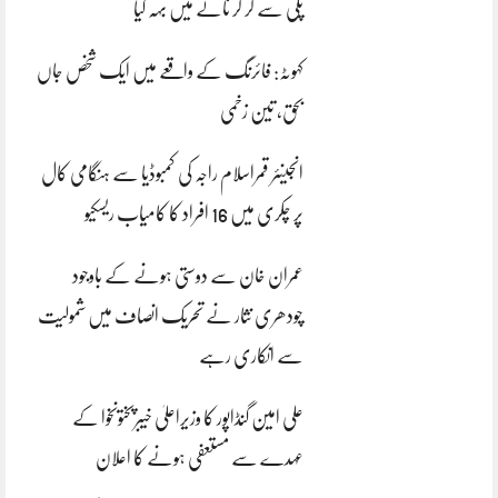
پلی سے گر کر نالے میں بہہ گیا
کہوٹہ: فائرنگ کے واقعے میں ایک شخص جاں
بحق، تین زخمی
انجینئر قمراسلام راجہ کی کمبوڈیا سے ہنگامی کال
پر چکری میں 16 افراد کا کامیاب ریسکیو
عمران خان سے دوستی ہونے کے باوجود
چودھری نثار نے تحریک انصاف میں شمولیت
سے انکاری رہے
علی امین گنڈاپور کا وزیراعلیٰ خیبرپختونخوا کے
عہدے سے مستعفی ہونے کا اعلان