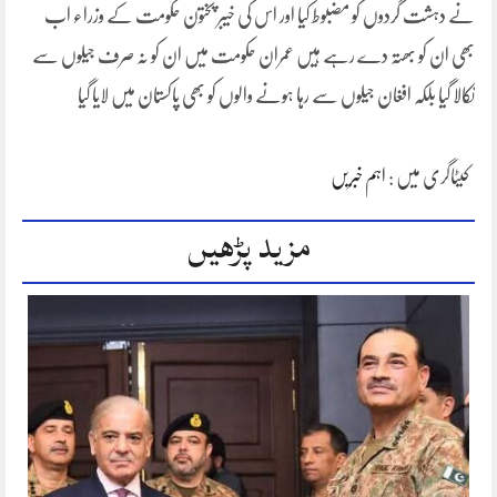
نے دہشت گردوں کو مضبوط کیا اور اس کی خیبر پختون حکومت کے وزراء اب
بھی ان کو بھتہ دے رہے ہیں عمران حکومت میں ان کو نہ صرف جیلوں سے
نکالا گیا بلکہ افغان جیلوں سے رہا ہونے والوں کو بھی پاکستان میں لایا گیا
کیٹاگری میں :
اہم خبریں
مزید پڑھیں