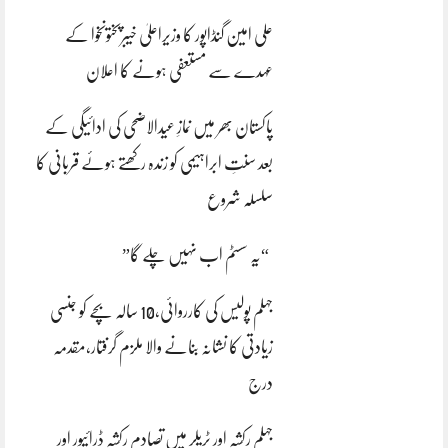
علی امین گنڈاپور کا وزیراعلیٰ خیبرپختونخوا کے
عہدے سے مستعفی ہونے کا اعلان
پاکستان بھر میں نمازِ عیدالاضحی کی ادائیگی کے
بعد سنتِ ابراہیمی کو زندہ رکھتے ہوئے قربانی کا
سلسلہ شروع
“یہ سسٹم اب نہیں چلے گا”
جہلم پولیس کی کارروائی،10 سالہ بچے کو جنسی
زیادتی کا نشانہ بنانے والا ملزم گرفتار،مقدمہ
درج
جہلم رکشہ اور ٹریلر میں تصادم رکشہ ڈرائیور اور