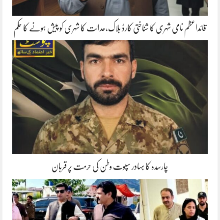
قائداعظم نامی شہری کا شناختی کارڈ بلاک،عدالت کا شہری کو پیش ہونے کا حکم
چارسدہ کا بہادر سپوت وطن کی حرمت پر قربان