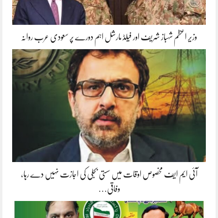
وزیر اعظم شہباز شریف اور فیلڈ مارشل اہم دورے پر سعودی عرب روانہ
آئی ایم ایف مخصوص اوقات میں سستی بجلی کی اجازت نہیں دے رہا،
وفاقی…