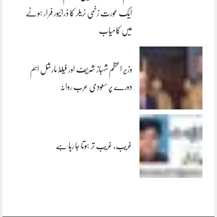
ایک عورت زخمی ٹریلر کا ڈرائیور فرار ہونے
میں کامیاب
وزیر اعظم شہباز شریف اور فیلڈ مارشل اہم
دورے پر سعودی عرب روانہ
غریب، غریب تر ہوتا جا رہا ہے