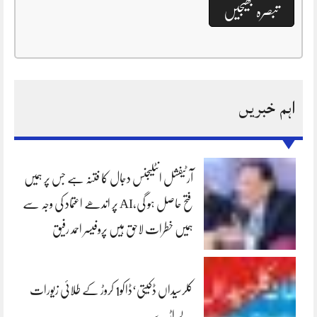
اہم خبریں
آرٹیفشل انٹلیجنس دجال کا فتنہ ہے جس پر ہمیں
فتح حاصل ہو گی،AI پر اندھے اعتماد کی وجہ سے
ہمیں خطرات لاحق ہیں پروفیسر احمد رفیق
کلرسیداں ڈکیتی‘ڈاکو1 کروڑ کے طلائی زیورات
لے اڑے