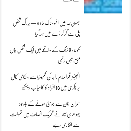
بھون نلہ میں افسوسناک حادثہ — بزرگ شخص
پلی سے گر کر نالے میں بہہ گیا
کہوٹہ: فائرنگ کے واقعے میں ایک شخص جاں
بحق، تین زخمی
انجینئر قمراسلام راجہ کی کمبوڈیا سے ہنگامی کال
پر چکری میں 16 افراد کا کامیاب ریسکیو
عمران خان سے دوستی ہونے کے باوجود
چودھری نثار نے تحریک انصاف میں شمولیت
سے انکاری رہے