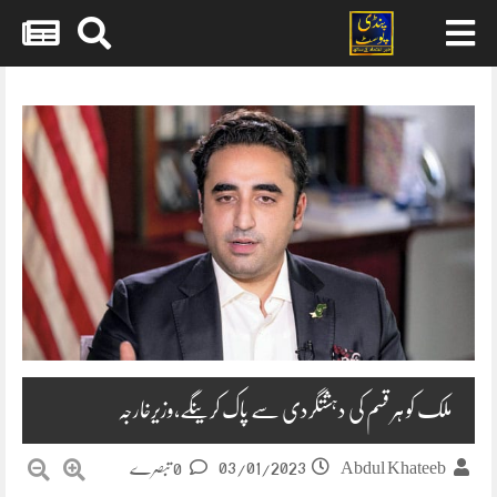
Skip
to
content
ملک کو ہر قسم کی دہشتگردی سے پاک کرینگے،وزیرخارجہ
03/01/2023
Abdul Khateeb
0 تبصرے