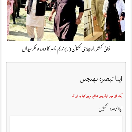
ڈپٹی کمشنر راولپنڈی کیپٹن(ر) ندیم ناصر کا دورہء کلرسیداں
اپنا تبصرہ بھیجیں
آپکا ای میل ایڈریس شائع نہیں کیا جائے گا
اپنا تبصرہ لکھیں