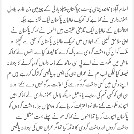
اسلام آباد (نمائندہ پنڈی پوسٹ)پاکستان پیپلز پارٹی کے چیئرمین وزیر خارجہ بلاول
بھٹو زرداری نے کہا ہے کہ تحریک طالبان پاکستان ایک فتنہ ہے جبکہ
افغانستان کے طالبان ایک تاریخی حقیقت ہیں انہوں نے کہا کہ پاکستان نے
اپنی سلامتی کمیٹی کے اجلاس میں تحریک طالبان پاکستان کو سختی سے کچلنے اور
ملک کو ان کی دہشت گردی سے پاک کرنے کا فیصلہ کیا ہے انہوں نے کہا کہ
ماضی میں حکومت نے اے پی سی سانحہ کے ذمہ داروں کو رہا کرنے کا بزدلانہ
فیصلہ کیا لیکن اب ہم نے عمران خان کی ایسی ہر پالیسی کو ترک کر رہے ہیں ہم
اپنے وطن میں کسی دہشت گرد کو رہنے کی اجازت ہر گز نہیں دے سکتے اور نہ
ہی ان کو کسی قسم کی رعایت یا ڈھیل دینگے بلاول بھٹو زرداری نے کہا کہ ہمیں
امپورٹڈ حکومت کہنے والا خود اعتراف کر رہا ہے کہ وہ پچاس ہزار دہشت گردوں کو
پاکستان امپورٹ کر رہا تھا انہوں نے کہا کہ ہم نے پہلے بہت مشکل سے
دہشت گردوں اور دہشت گردی کا خاتمہ کیا تھا مگر عمران خان کی بزدلانہ پالیسی