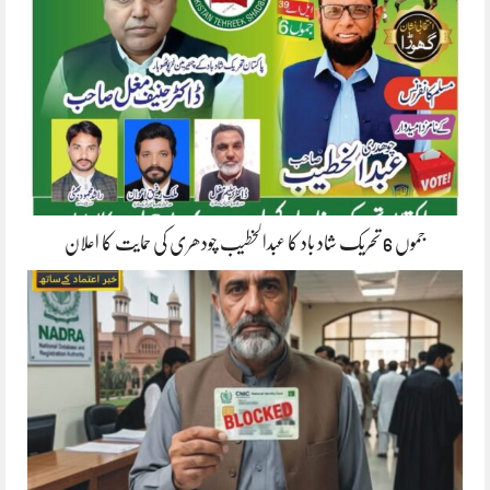
جموں 6 تحریک شاد باد کا عبدالخطیب چودھری کی حمایت کا اعلان