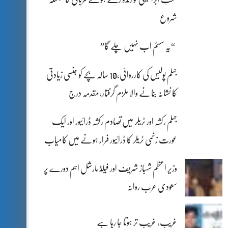
شروع
“یہ سسٹم اب نہیں چلے گا”
جہلم پولیس کی کارروائی،10 سالہ بچے کو جنسی زیادتی
کا نشانہ بنانے والا ملزم گرفتار،مقدمہ درج
جہلم رکشہ اور ٹریلر میں تصادم رکشہ ڈرائیور اور ایک
عورت زخمی ٹریلر کا ڈرائیور فرار ہونے میں کامیاب
وزیر اعظم شہباز شریف اور فیلڈ مارشل اہم دورے پر
سعودی عرب روانہ
غریب، غریب تر ہوتا جا رہا ہے