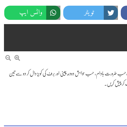
ٹویٹر
واٹس ایپ
سب ضرورت بادام، حسب حواہش دودھ چینی اور برف کی کویز دال کر دو سے تین
 کر پیش کریں۔