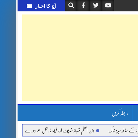
آج کا اخبار
رابطہ کریں
اتھ سپردِ خاک
وزیر اعظم شہباز شریف اور فیلڈ مارشل اہم دورے پر سعودی عرب روانہ