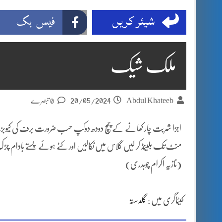
شیئر کریں
فیس بک
ملک شیک
20/05/2024
Abdul Khateeb
0 تبصرے
اجزا شربت چار کھانے کے چمچ دودھ دوکپ حسب ضرورت برف کی کیوبز،ح
منٹ تک بلینڈ کر لیں گلاس میں نکالیں اور کٹے ہوئے پستے بادام چڑک
(نازیہ اکرام چوہدری)
کیٹاگری میں :
گلدستہ