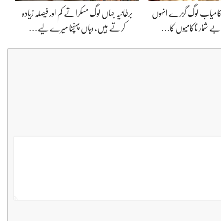
ی کامیاب لوگ گزرے انہوں
برطانیہ جہاں لوگ مسکراتے کم اور فیصلہ زیادہ
ے شمار ناکامیوں کا…
کرتے ہیں، وہاں پہنچنا میرے لیے…