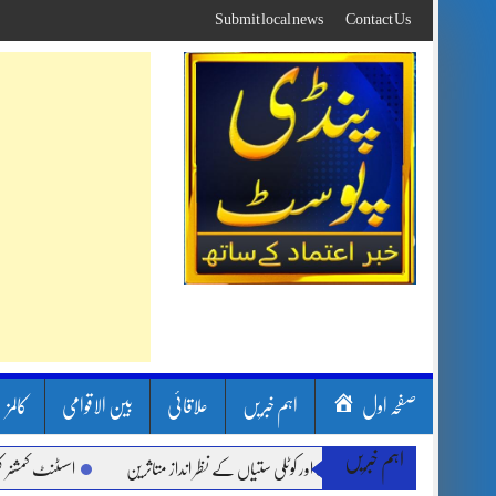
Skip
Submit local news
Contact Us
to
content
صفحہ اول
اہم خبریں
علاقائی
بین الاقوامی
کالمز
اہم خبریں
ون بارشیں، لینڈ سلائیڈنگ اور کوٹلی ستیاں کے نظر انداز متاثرین
اسسٹنٹ کمشنر کلرسید