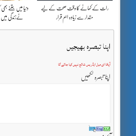
رات کے کھانے کا وقت صحت کے لیے
دنیا میں جتنے بھ
مقدار سے زیادہ اہم قرار
نےزندگی میں ب
اپنا تبصرہ بھیجیں
آپکا ای میل ایڈریس شائع نہیں کیا جائے گا
اپنا تبصرہ لکھیں