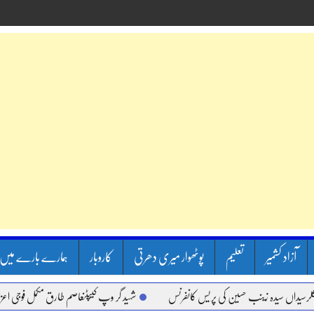
آزاد کشمیر
تعلیم
پوٹھوار میری دھرتی
کاروبار
ہمارے بارے میں
اں سیدہ زینب حسین کی پریس کانفرنس
شہید گر وپ کیپٹنعاصم طارق مکمل فوجی اعزاز کے س