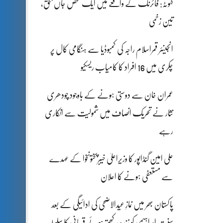
کہوٹہ: فائرنگ کے واقعے میں ایک شخص جاں بحق،
تین زخمی
انجینئر قمراسلام راجہ کی کمبوڈیا سے ہنگامی کال پر
چکری میں 16 افراد کا کامیاب ریسکیو
عمران خان سے دوستی ہونے کے باوجود چودھری
نثار نے تحریک انصاف میں شمولیت سے انکاری
رہے
علی امین گنڈاپور کا وزیراعلیٰ خیبرپختونخوا کے عہدے
سے مستعفی ہونے کا اعلان
پاکستان بھر میں نمازِ عیدالاضحی کی ادائیگی کے بعد
سنتِ ابراہیمی کو زندہ رکھتے ہوئے قربانی کا سلسلہ