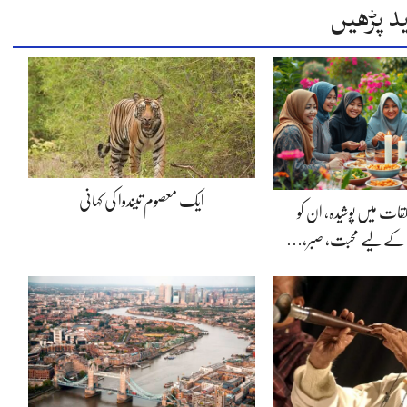
د پڑھیں
ایک معصوم تیندوا کی کہانی
لقات میں پوشیدہ, ان کو
 کے لیے محبت، صبر،…