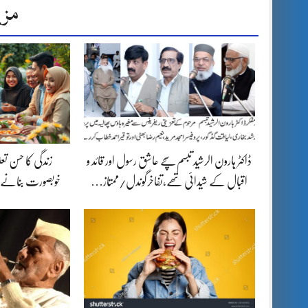
مزی
ڈاکٹر ہارون الرشید تبسم سچے عاشق رسول اور قائد و
زندگی کا حسن تع
اقبال کے شیدائی تھے،تفاخرگوندل/ممتاز…
خوبصورت بنانے