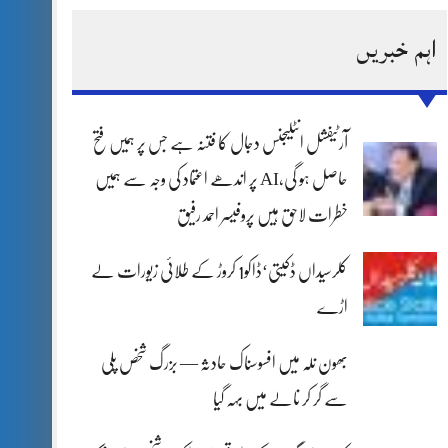
اہم خبریں
آرٹیفشل انٹلیجنس دجال کا فتنہ ہے جس پر ہمیں فتح
حاصل ہو گی،AI پر اندھے اعتماد کی وجہ سے ہمیں
خطرات لاحق ہیں پروفیسر احمد رفیق
کلرسیداں ڈکیتی‘ڈاکو1 کروڑ کے طلائی زیورات لے
اڑے
بھون نلہ میں افسوسناک حادثہ — بزرگ شخص پلی
سے گر کر نالے میں بہہ گیا