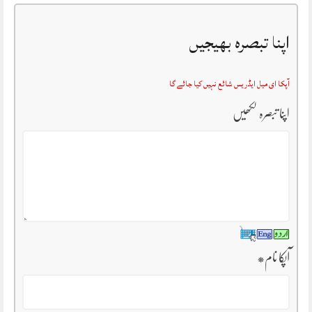
اپنا تبصرہ بھیجیں
آپکا ای میل ایڈریس شائع نہیں کیا جائے گا
اپنا تبصرہ لکھیں
آپکا نام
*