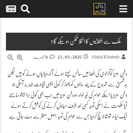
Skip
to
content
ملک سے افغانیوں کا انخلاممکن ہو سکے گا؟
23/03/2025
Abdul Khateeb
0 تبصرے
وطن عزیز کوآزادی کی فضا میں سانس لیتے ہوئے آٹھ دہائیاں ہونے کو ہیں لیکن
بدقسمتی سے شروع کے چند سالوں کو چھوڑ کر کوئی ایسی قیادت میسر نہ آسکی جو
وطن عزیز یا اسکے عوام کی خیر خواہ ہو وطن عزیز میں جب بھی کوئی بڑا ایشو سامنے
آیا حکومت نے اسکی توجہ کسی اور طرف مبذول کرنے کی کوشش کرتے ہوئے
ایک نیاء شوشا لانچ کردیا جس سے عوام کی توجہ اصل منظر سے ہٹ جاتی ہے