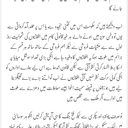
جائے گا
اب دیکھتے ہیں کہ حکومت اس میں کتنی سنجیدہ ہے یا اس پر عملدرآمد کرواتی ہے
یوں تو وطن عزیز میں ہونے والے ہر غیر قانونی کام میں افغانیوں کی شمولیت روز
اول سے ہے منشیات فروشی سے لیکر جسم فروشی کے ساتھ ساتھ ہر قسم کے
جرائم میں ملوث ہونا یہ افغانیوں کا وطیرہ رہا ہے انکی بڑی تعداد سوشل میڈیا پر
اسکا برملا اظہار کرتی نظر آتی ہے لیکن قانون اندھا ہے اس لیے ہمارے اداروں کو
انکی کوئی حرکت نظر نہیں آتی افغانیوں نے اب تو اتنے بڑے بڑے گینگز بنا
لیے ہیں جو زمینوں پر قبضے سمیت اغوا جیسے معاملات میں دھڑلے سے ملوث
ہیں ادارے اگر ملک سے مخلص ہیں
تو صرف چونترہ اور چکری سے لیکر فتح جنگ کا ہی آپریشن کرلیں انکو ہر سوسائٹی
میں ایک مکمل اور بڑا افغانی گینگ نظر آئیگا جسکی پشت پناہی ہمارے نام نہاد