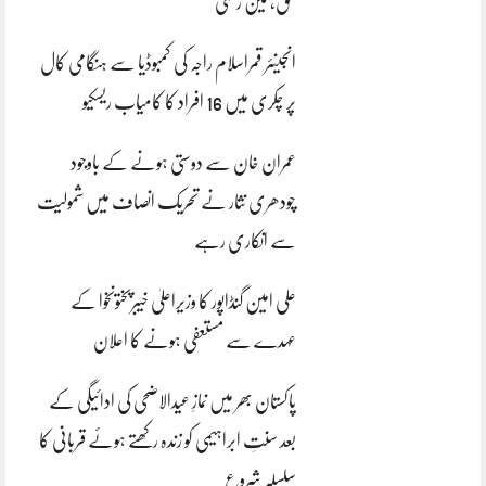
بحق، تین زخمی
انجینئر قمراسلام راجہ کی کمبوڈیا سے ہنگامی کال
پر چکری میں 16 افراد کا کامیاب ریسکیو
عمران خان سے دوستی ہونے کے باوجود
چودھری نثار نے تحریک انصاف میں شمولیت
سے انکاری رہے
علی امین گنڈاپور کا وزیراعلیٰ خیبرپختونخوا کے
عہدے سے مستعفی ہونے کا اعلان
پاکستان بھر میں نمازِ عیدالاضحی کی ادائیگی کے
بعد سنتِ ابراہیمی کو زندہ رکھتے ہوئے قربانی کا
سلسلہ شروع