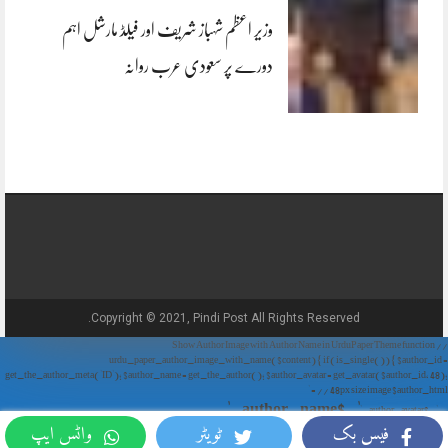
وزیر اعظم شہباز شریف اور فیلڈ مارشل اہم
دورے پر سعودی عرب روانہ
Copyright © 2021, Pindi Post All Rights Reserved.
// Show Author Image with Author Name in UrduPaper Theme function
urdu_paper_author_image_with_name($content) { if (is_single()) { $author_id =
get_the_author_meta('ID'); $author_name = get_the_author(); $author_avatar = get_avatar($author_id, 48);
// 48px size image $author_html = '
' . $author_name . '
' . $author_avatar . '
فیس بک
ٹویٹر
واٹس ایپ
'; return $author_html . $content; } return $content; } add_filter('the_content',