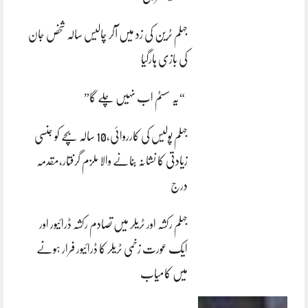
جہلم ٹرین کی زد میں آکر چالیس سالہ شخص جان
کی بازی ہارگیا
“یہ سسٹم اب نہیں چلے گا”
جہلم پولیس کی کارروائی،10 سالہ بچے کو جنسی
زیادتی کا نشانہ بنانے والا ملزم گرفتار،مقدمہ
درج
جہلم رکشہ اور ٹریلر میں تصادم رکشہ ڈرائیور اور
ایک عورت زخمی ٹریلر کا ڈرائیور فرار ہونے
میں کامیاب