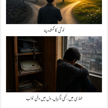
خوشی کا گمشدہ پتہ
الماری میں رکھی ڈگریاں، دل میں دفن خواب