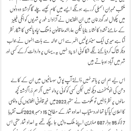
منتخب ممبران اسمبلی کررہے ہونگے ایسے میں کام کیسے چلے گا گزشتہ دو دنوں
میں چکوال اور گوجرخان میں ان افغانیوں نے آزادانہ طور پر شہریوں کو انکی فیملیز
کے سامنے تشدد کا نشانہ بنایا لیکن ہمارااندھا قانون ڈھنگ ٹپاو پالیسی کا شکار نظر
آتا ہے میری ایک سینئر پولیس افسر سے اس حوالہ سے بات انہوں نے جواب
دیکر شاک کردیا کہنے لگے انکا کوئی اتہ پتہ نہیں یہ۔یہاں پر واردات کرکے کسی اور
شہر میں آباد ہوجاتے ہیں
اس لیے ہم ان پر ہاتھ نہیں ڈالتے آپ پوش سوسائٹیوں میں ان کے کالے
دھن کی انویسٹمنٹ دیکھ لیں لیکن کسی کو کوئی پرواہ نہیں اگر ہم ذرا گزشتہ کچھ
سالوں پر نظر ڈالیں تو حکومت نے ستمبر 2023میں غیر قانونی افغانیوں کی واپسی
کا اعلان کیا گیا تھا اوردستیاب اعدادو شمار کے مطابق 15 دسمبر 2024 تک تقریبا
7 لاکھ 95 ہزار 607 مہاجرین اپنے ملک واپس جا چکے تھے یہ اعداد شمار حتمی اس