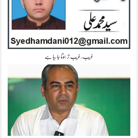
غریب، غریب تر ہوتا جا رہا ہے