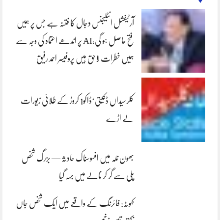
آرٹیفشل انٹلیجنس دجال کا فتنہ ہے جس پر ہمیں
فتح حاصل ہو گی،AI پر اندھے اعتماد کی وجہ سے
ہمیں خطرات لاحق ہیں پروفیسر احمد رفیق
کلرسیداں ڈکیتی‘ڈاکو1 کروڑ کے طلائی زیورات
لے اڑے
بھون نلہ میں افسوسناک حادثہ — بزرگ شخص
پلی سے گر کر نالے میں بہہ گیا
کہوٹہ: فائرنگ کے واقعے میں ایک شخص جاں