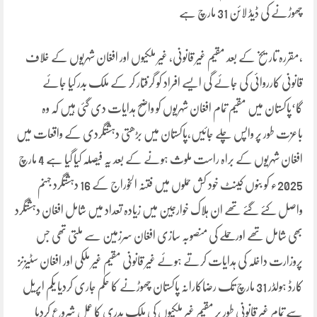
چھوڑنے کی ڈیڈ لائن 31 مارچ ہے
،مقررہ تاریخ کے بعد مقیم غیر قانونی، غیر ملکیوں اور افغان شہریوں کے خلاف
قانونی کارروائی کی جائے گی ایسے افراد کو گرفتار کر کے ملک بدر کیا جائے
گا‘پاکستان میں مقیم تمام افغان شہریوں کو واضح ہدایات دی گئی ہیں کہ وہ
باعزت طور پر واپس چلے جائیں،پاکستان میں بڑھتی دہشتگردی کے واقعات میں
افغان شہریوں کے براہ راست ملوث ہونے کے بعد یہ فیصلہ کیا گیا ہے 4 مارچ
2025ء کو بنوں کینٹ خود کش حملوں میں فتنہ الخوراج کے 16 دہشتگرد جہنم
واصل کئے گئے تھے ان ہلاک خوارجین میں زیادہ تعداد میں شامل افغان دہشتگرد
بھی شامل تھے اورحملے کی منصوبہ سازی افغان سرزمین سے ملتی تھی جس
پروزارت داخلہ کی ہدایات کرتے ہوئے غیر قانونی مقیم غیر ملکی اور افغان سٹیزنز
کارڈ ہولڈر 31 مارچ تک رضاکارانہ پاکستان چھوڑنے کا حکم جاری کردیا یکم اپریل
سے تمام غیر قانونی طور پر مقیم غیر ملکیوں کی ملک بدری کا عمل شروع کردیا