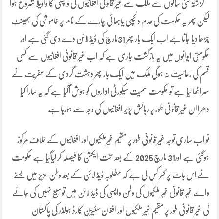
گزشتہ کئی سالوں سے ملک سے غیر قانونی افغانیوں کی واپسی کا واویلا شروع ہوا
لیکن پھر یہ حکومت کی عدم دلچسپی یابھائی چارے کے نام پر خاموشی کی بھینٹ
چڑھا دیا جاتا ہے اب ایک بار پھر 31مارچ کی ڈیڈ لائن دے دی گئی ہے اور
حکومتی ایوانوں میں یہ بازگشت جاری ہے کہ اب غیر قانونی افغانیوں سے کسی
قسم کی رعائیت نہ ہوگی ملک میں ایک بار پھر دہشت گردی کے عفریت نے
سراٹھا لیا ہے تو حکومت سمیت سیکورٹی اداروں کو ہوش آگیا ہے کہ یہ سارا کیا
دھرا ان غیر قانونی طور پر رہائش پزیر افغانیوں کی وجہ سے ہورہا ہے
تو اب ساری توجہ غیر قانونی طور پر مقیم غیرملکیوں اور افغانیوں کے خلاف مرکوز
ہوگئی ہے اور31 مارچ 2025 کے بعد سخت ایکشن کا فیصلہ کر لیاگیا ہے حکومت
نے اس بات پر کمر کس لی ہے کہ مطلوبہ ڈیڈ لائن کے بعد وطن عزیز میں بسنے
والے غیر قانونی غیر ملکیوں کی وطن واپسی کی ڈیڈ لائن میں توسیع نہیں کی جائے
گی غیر قانونی طور پر مقیم غیر ملکیوں اور افغان سٹیزن کارڈ ہولڈر کی پاکستان