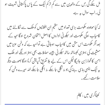
مل سکے گی جس کے والدین میں سے کم از کم ایک کے پاس پاکستانی شہریت ہو
گی۔اب سوال یہ ہے
کہ کیا موجودہ حکومت بڑی تعداد میں مقیم ان افغانیوں کو ملک سے نکالنے میں
کامیاب ہوگی حکومت اور سیکورٹی اداروں کا اصل امتحان شروع ہوگا عید کے
بعد اگر حکومت اس مشن میں کامیاب ہوجاتی ہے تو امید ہے کہ وطن عزیز میں
معشیت کی بہتری کیساتھ ساتھ سیکورٹی جیسے معاملات بھی بہتر ہونگے اور ملک
امن کا گہوارا بن جائیگا لیکن اس کے لیے بلا تفریق آپریشن کرنا ہوگا بصورت دیگر
یہ ایک ایسی ہڈی بنے گی جو نہ نگلی جا سکے نہ اگلی جاسکے اللہ میرے وطن کو
سلامت رکھے۔
کیٹاگری میں :
کالم