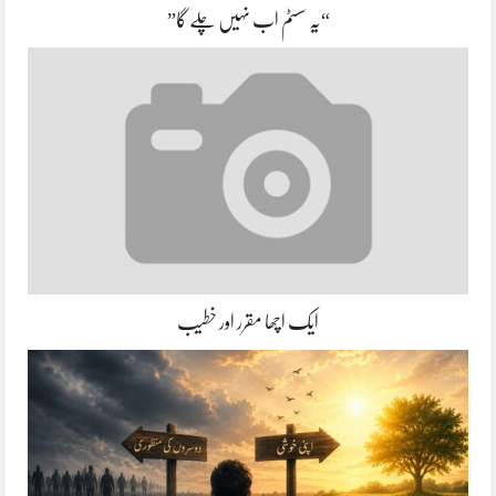
“یہ سسٹم اب نہیں چلے گا”
ایک اچھا مقرر اور خطیب