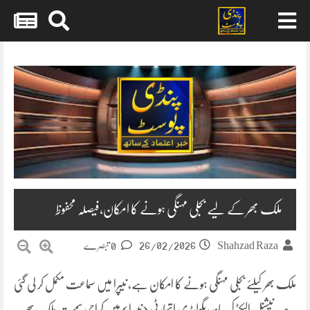
Skip
to
content
ملک بھر کے لیے بجلی مہنگی ہونے کا امکان،فیصلہ محفوظ
26/02/2026
Shahzad Raza
0 تبصرے
ملک بھر کیلئے بجلی مہنگی ہونے کا امکان ہے، نیپرا میں سماعت مکمل کر لی گئی
ہے۔نیشنل الیکٹرک پاور ریگولیٹری اتھارٹی (نیپرا) میں کراچی سمیت ملک بھر