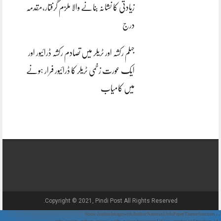
زیادتی کا نشانہ بنانے والا ملزم گرفتار،مقدمہ
درج
جہلم رکشہ اور ٹریلر میں تصادم رکشہ ڈرائیور اور
ایک عورت زخمی ٹریلر کا ڈرائیور فرار ہونے
میں کامیاب
Copyright © 2021, Pindi Post All Rights Reserved.
// Show Author Image with Author Name in UrduPaper Theme function