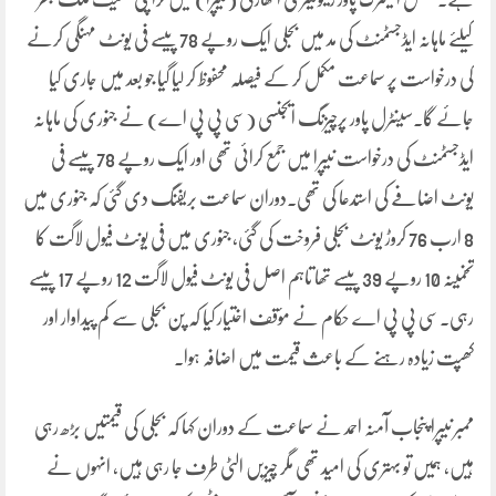
کیلئے ماہانہ ایڈجسٹمنٹ کی مد میں بجلی ایک روپے 78 پیسے فی یونٹ مہنگی کرنے
کی درخواست پر سماعت مکمل کر کے فیصلہ محفوظ کر لیا گیا جو بعد میں جاری کیا
جائے گا۔سینٹرل پاور پرچیزنگ ایجنسی (سی پی پی اے) نے جنوری کی ماہانہ
ایڈجسٹمنٹ کی درخواست نیپرا میں جمع کرائی تھی اور ایک روپے 78 پیسے فی
یونٹ اضافے کی استدعا کی تھی۔دوران سماعت بریفنگ دی گئی کہ جنوری میں
8 ارب 76 کروڑ یونٹ بجلی فروخت کی گئی، جنوری میں فی یونٹ فیول لاگت کا
تخمینہ 10 روپے 39 پیسے تھا تاہم اصل فی یونٹ فیول لاگت 12 روپے 17 پیسے
رہی۔سی پی پی اے حکام نے مؤقف اختیار کیا کہ پن بجلی سے کم پیداوار اور
کھپت زیادہ رہنے کے باعث قیمت میں اضافہ ہوا۔
ممبر نیپرا پنجاب آمنہ احمد نے سماعت کے دوران کہا کہ بجلی کی قیمتیں بڑھ رہی
ہیں، ہمیں تو بہتری کی امید تھی مگر چیزیں الٹی طرف جا رہی ہیں، انہوں نے