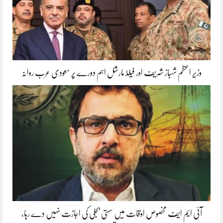
وزیر اعظم شہباز شریف اور فیلڈ مارشل اہم دورے پر سعودی عرب روانہ
آئی ایم ایف مخصوص اوقات میں سستی بجلی کی اجازت نہیں دے رہا،