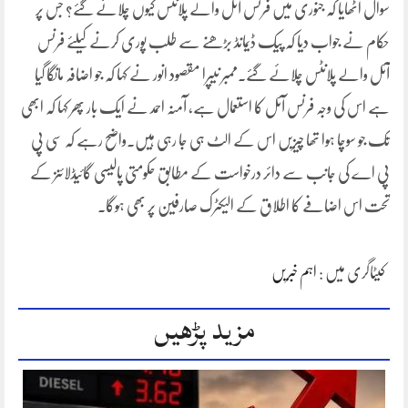
سوال اٹھایا کہ جنوری میں فرنس آئل والے پلانٹس کیوں چلائے گئے؟ جس پر
حکام نے جواب دیا کہ پیک ڈیمانڈ بڑھنے سے طلب پوری کرنے کیلئے فرنس
آئل والے پلانٹس چلائے گئے۔ممبر نیپرا مقصود انور نے کہا کہ جو اضافہ مانگا گیا
ہے اس کی وجہ فرنس آئل کا استعمال ہے، آمنہ احمد نے ایک بار پھر کہا کہ ابھی
تک جو سوچا ہوا تھا چیزیں اس کے الٹ ہی جا رہی ہیں۔واضح رہے کہ سی پی
پی اے کی جانب سے دائر درخواست کے مطابق حکومتی پالیسی گائیڈلائنز کے
تحت اس اضافے کا اطلاق کے الیکٹرک صارفین پر بھی ہوگا۔
کیٹاگری میں :
اہم خبریں
مزید پڑھیں