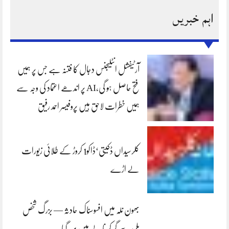
اہم خبریں
آرٹیفشل انٹلیجنس دجال کا فتنہ ہے جس پر ہمیں
فتح حاصل ہو گی،AI پر اندھے اعتماد کی وجہ سے
ہمیں خطرات لاحق ہیں پروفیسر احمد رفیق
کلرسیداں ڈکیتی‘ڈاکو1 کروڑ کے طلائی زیورات
لے اڑے
بھون نلہ میں افسوسناک حادثہ — بزرگ شخص
پلی سے گر کر نالے میں بہہ گیا