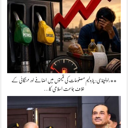
**راولپنڈی: پٹرولیم مصنوعات کی قیمتوں میں اضافے اور مہنگائی کے
خلاف جماعت اسلامی کا…