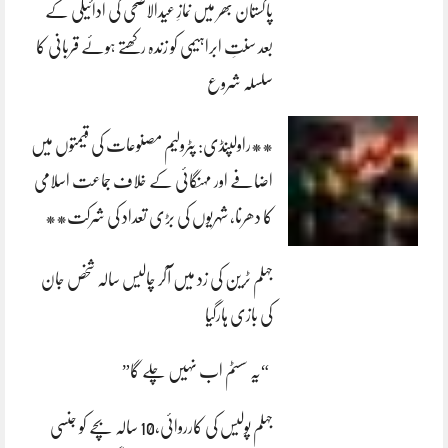
پاکستان بھر میں نمازِ عیدالاضحی کی ادائیگی کے
بعد سنتِ ابراہیمی کو زندہ رکھتے ہوئے قربانی کا
سلسلہ شروع
**راولپنڈی: پٹرولیم مصنوعات کی قیمتوں میں
اضافے اور مہنگائی کے خلاف جماعت اسلامی
کا دھرنا، شہریوں کی بڑی تعداد کی شرکت**
جہلم ٹرین کی زد میں آکر چالیس سالہ شخص جان
کی بازی ہارگیا
“یہ سسٹم اب نہیں چلے گا”
جہلم پولیس کی کارروائی،10 سالہ بچے کو جنسی