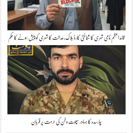
قائداعظم نامی شہری کا شناختی کارڈ بلاک،عدالت کا شہری کو پیش ہونے کا حکم
چارسدہ کا بہادر سپوت وطن کی حرمت پر قربان