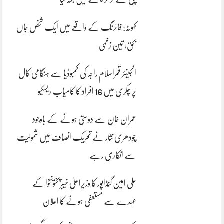
کہوٹہ: فائرنگ کے واقعے میں ایک شخص جاں
بحق، تین زخمی
انجینئر قمراسلام راجہ کی کمبوڈیا سے ہنگامی کال
پر چکری میں 16 افراد کا کامیاب ریسکیو
عمران خان سے دوستی ہونے کے باوجود
چودھری نثار نے تحریک انصاف میں شمولیت
سے انکاری رہے
علی امین گنڈاپور کا وزیراعلیٰ خیبرپختونخوا کے
عہدے سے مستعفی ہونے کا اعلان