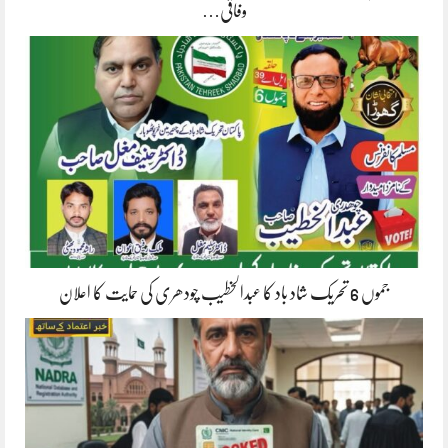
وفاقی…
جموں 6 تحریک شاد باد کا عبدالخطیب چودھری کی حمایت کا اعلان