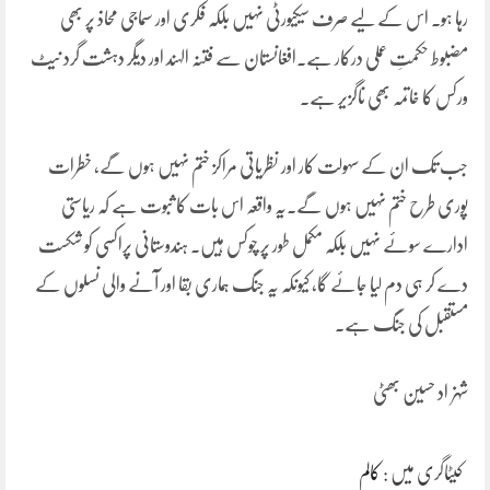
رہا ہو۔ اس کے لیے صرف سیکیورٹی نہیں بلکہ فکری اور سماجی محاذ پر بھی
مضبوط حکمتِ عملی درکار ہے۔افغانستان سے فتنہ الہند اور دیگر دہشت گرد نیٹ
ورکس کا خاتمہ بھی ناگزیر ہے۔
جب تک ان کے سہولت کار اور نظریاتی مراکز ختم نہیں ہوں گے، خطرات
پوری طرح ختم نہیں ہوں گے۔یہ واقعہ اس بات کا ثبوت ہے کہ ریاستی
ادارے سوئے نہیں بلکہ مکمل طور پر چوکس ہیں۔ ہندوستانی پراکسی کو شکست
دے کر ہی دم لیا جائے گا، کیونکہ یہ جنگ ہماری بقا اور آنے والی نسلوں کے
مستقبل کی جنگ ہے۔
شہزاد حسین بھٹی
کیٹاگری میں :
کالم