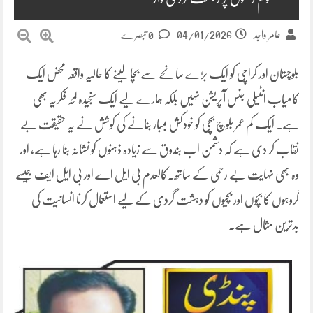
04/01/2026
عامر واجد
0 تبصرے
بلوچستان اور کراچی کو ایک بڑے سانحے سے بچا لینے کا حالیہ واقعہ محض ایک
کامیاب انٹیلی جنس آپریشن نہیں بلکہ ہمارے لیے ایک سنجیدہ لمحہ فکریہ بھی
ہے۔ ایک کم عمر بلوچ بچی کو خودکش بمبار بنانے کی کوشش نے یہ حقیقت بے
نقاب کر دی ہے کہ دشمن اب بندوق سے زیادہ ذہنوں کو نشانہ بنا رہا ہے، اور
وہ بھی نہایت بے رحمی کے ساتھ۔کالعدم بی ایل اے اور بی ایل ایف جیسے
گروہوں کا بچوں اور بچیوں کو دہشت گردی کے لیے استعمال کرنا انسانیت کی
بدترین مثال ہے۔