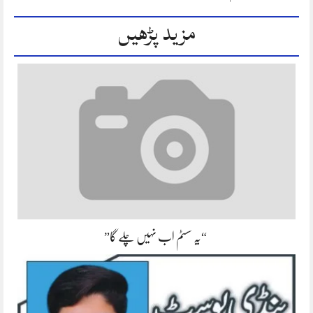
مزید پڑھیں
“یہ سسٹم اب نہیں چلے گا”