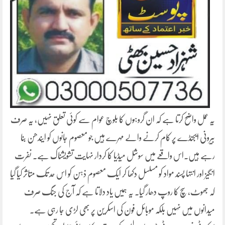
یہ عمل واضح کرتا ہے کہ ان گروہوں کا بلوچ عوام سے کوئی تعلق نہیں، یہ صرف
بیرونی ایجنڈے پر کام کرنے والے مہرے ہیں جو معصوم جانوں کو ایندھن بنا
رہے ہیں۔اس واقعے میں سوشل میڈیا کا کردار نہایت تشویشناک ہے۔ نفرت
انگیز اور انتہا پسند مواد کو مسلسل دکھا کر ایک معصوم ذہن کو اس حد تک متاثر کیا گیا
کہ جھوٹ، سچ کا روپ دھار گیا۔ یہ ہمیں یاد دلاتا ہے کہ آج کی جنگ صرف
میدانوں میں نہیں بلکہ موبائل فون کی اسکرین پر بھی لڑی جا رہی ہے۔