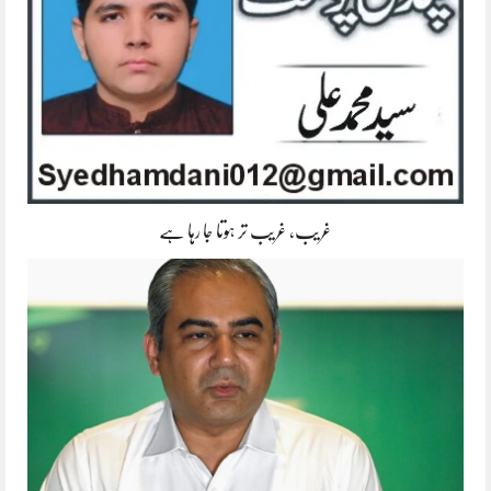
غریب، غریب تر ہوتا جا رہا ہے