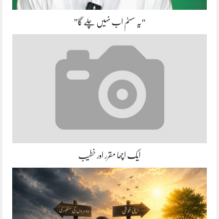
“یہ سسٹم اب نہیں چلے گا”
ایک اچھا مقرر اور خطیب