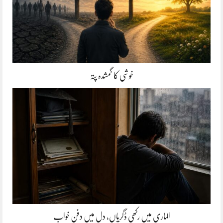
خوشی کا گمشدہ پتہ
الماری میں رکھی ڈگریاں، دل میں دفن خواب