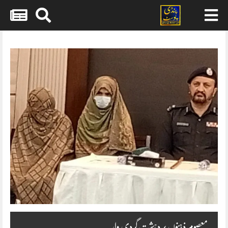
Skip
to
content
معصوم ذہنوں پر دہشت گردی وار