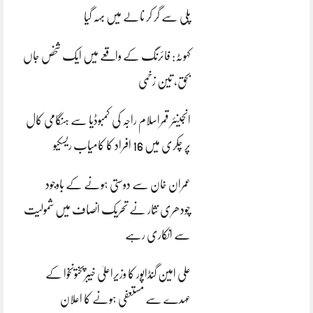
پلی سے گر کر نالے میں بہہ گیا
کہوٹہ: فائرنگ کے واقعے میں ایک شخص جاں
بحق، تین زخمی
انجینئر قمراسلام راجہ کی کمبوڈیا سے ہنگامی کال
پر چکری میں 16 افراد کا کامیاب ریسکیو
عمران خان سے دوستی ہونے کے باوجود
چودھری نثار نے تحریک انصاف میں شمولیت
سے انکاری رہے
علی امین گنڈاپور کا وزیراعلیٰ خیبرپختونخوا کے
عہدے سے مستعفی ہونے کا اعلان