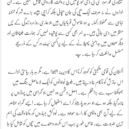
سیکیورٹی فورسز، سی ٹی ڈی اور پولیس کی بروقت کارروائی قابلِ تحسین ہے۔ ان
اداروں نے نہ صرف ایک بچی کی جان بچائی بلکہ کراچی جیسے بڑے شہر کو ممکنہ
تباہی سے محفوظ رکھا۔ یہ وہ خاموش قربانیاں ہیں جو ہماری روزمرہ زندگی کے پس
منظر میں دی جاتی ہیں۔یہ امر بھی کسی سے پوشیدہ نہیں کہ بھارت بلوچستان اور
دیگر صوبوں میں بدامنی پھیلانے کے لیے پراکسی نیٹ ورکس کے ذریعے
مسلسل مداخلت کر رہا ہے۔ پ
اکستان کی قومی یکجہتی کو کمزور کرنا اس کا دیرینہ ایجنڈا ہے، مگر ہر بار ریاستی ادارے
اس سازش کو ناکام بنا دیتے ہیں۔بلوچ نوجوانوں کو ایک لاحاصل جنگ میں
جھونکنا سب سے بڑا ظلم ہے۔ اصل دشمن وہ نہیں جو گمراہی میں پہاڑوں پر
چڑھ گیا، بلکہ وہ ہے جو سرحد پار بیٹھ کر اسے استعمال کر رہا ہے۔ ایسے گمراہ عناصر
کے لیے آج بھی واپسی کا راستہ موجود ہے۔خودکش بمباروں کو روکنا وقت کی اہم
ترین ضرورت ہے، خاص طور پر جب اس مکروہ دھندے میں بچوں کو شامل کیا جا