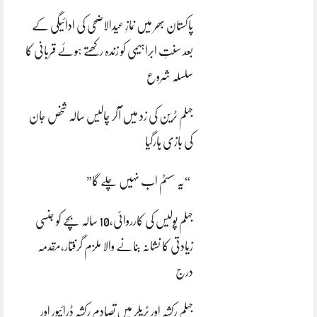
پاکستان بھر میں نمازِ عیدالاضحی کی ادائیگی کے
بعد سنتِ ابراہیمی کو زندہ رکھتے ہوئے قربانی کا
سلسلہ شروع
جہلم ٹرین کی زد میں آکر چالیس سالہ شخص جان
کی بازی ہارگیا
“یہ سسٹم اب نہیں چلے گا”
جہلم پولیس کی کارروائی،10 سالہ بچے کو جنسی
زیادتی کا نشانہ بنانے والا ملزم گرفتار،مقدمہ
درج
جہلم رکشہ اور ٹریلر میں تصادم رکشہ ڈرائیور اور