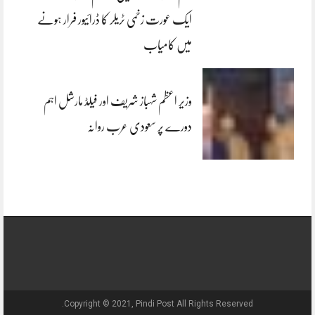
ایک عورت زخمی ٹریلر کا ڈرائیور فرار ہونے
میں کامیاب
وزیر اعظم شہباز شریف اور فیلڈ مارشل اہم
دورے پر سعودی عرب روانہ
Copyright © 2021, Pindi Post All Rights Reserved.