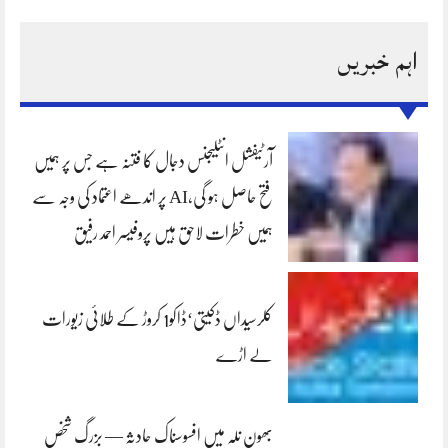
اہم خبریں
آرٹیفشل انٹلیجنس دجال کا فتنہ ہے جس پر ہمیں
فتح حاصل ہو گی،AI پر اندھے اعتماد کی وجہ سے
ہمیں خطرات لاحق ہیں پروفیسر احمد رفیق
کلرسیداں ڈکیتی‘ڈاکو1 کروڑ کے طلائی زیورات
لے اڑے
بھون نلہ میں افسوسناک حادثہ — بزرگ شخص