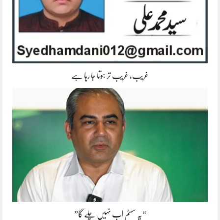
غریب، غریب تر ہوتا جا رہا ہے
“یہ سسٹم اب نہیں چلے گا”