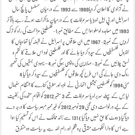
نے آزادی کا اعلان کر دیا1988 سے 1993 کے درمیان مسلسل پانچ سال
اسرائیل اور پی ایل او (یاسرعرفات) کے درمیان مذاکرات ہوتے رہے بالآخر
1993 میں معاہدہ اوسلو ہوا جس کے مطابق نمبر 1- فلسطینی مزاحمت کی راہ کو ترک
کردیں گے نمبر2- 1967 میں جن علاقوں پر اسرائیل نے قبضہ کیا تھا وہاں کا
کنٹرول فلسطینیوں کے سپرد کر دیا جائے گا اور فلسطینی خود اس علاقے کا نظم و
نسق چلائیں گے نمبر3 -مہاجرین کی واپسی ہوگی نمبر 4 – یہودی بستیوں کی تعمیر
روک دی جائے گی اس طرح کچھ علاقوں کو فلسطینیوں کے سپرد کر دیا گیا 4
مئی1994 کو فلسطین نیشنل اتھارٹی نے غزہ اور مغربی کنارے کا انتظام سنبھال
لیا جس کے پہلے سربراہ یاسرعرفات تھے 3 ستمبر 2012 کو اقوام متحدہ کی رکنیت
کے لیے درخواست دی گئی 29 نومبر 2012 کو غیر ممبر مبصر ریاست کا درجہ دے
دیا گیا (ووٹ کا حق نہیں دیا گیا) 131 سے زائد ممالک نے اس کو تسلیم کیا ہوا
ہے اس کا دارالحکومت مشرقی یروشلم اور رام اللہ ہے یہ ریاست دو متفرق