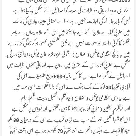
سمندری حدود اور باقی دو اطراف کی سرحد کو اسرائیل نے مکمل بند کیا ہوا ہے
کسی کو باہر جانے کی اجازت نہیں ہے سواے انتہائی پیچیدہ بیماری کی حالت
میں مغربی کنارے علاج کے لیے جا سکتے ہیں اس کے علاوہ یہاں سے باہر
نکلنے کا کوئی راستہ اور صورت نہیں ہے یعنی فلسطینی محصور ہو کر زندگی گزار رہے
ہیں یہ پانچ انتظامی یونٹس (اضلاع)۔شمالی غزہ،غزہ، خان یونس، دیرالبلح، رفح پر
مشتمل ہے مغربی کنارہ اس کے مشرق میں اردن ہے اور باقی تینوں اطراف میں
اسرائیل نے گھرا ہوا ہے اس کا کل رقبہ 5860 مربع کلومیٹر ہے اس کی
آبادی تقریبا 30 لاکھ کے لگ بھگ ہے اس کا دارالحکومت اسی حصہ میں
ہے یہ دس انتظامی یونٹس (اضلاع) یروشلم، الخلیل، بیت اللحم، رام
اللہ،طولکرم، جنین(مغربی کنارہ)،اریحا، نابلس، قلقیلیہ،اور طوباس پر مشتمل ہے
اس کا شہر الخلیل غزہ کے سب سے زیادہ قریب ہے ان کے درمیان 60 کلو
میٹر کا فاصلہ ہے جبکہ یروشلم سے غزہ تقریباً 79 کلومیٹر دور ہے اس وقت تقریباً