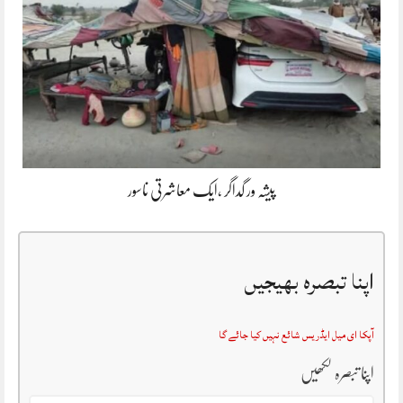
پیشہ ور گداگر ،ایک معاشرتی ناسور
اپنا تبصرہ بھیجیں
آپکا ای میل ایڈریس شائع نہیں کیا جائے گا
اپنا تبصرہ لکھیں