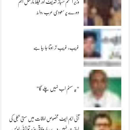
وزیر اعظم شہباز شریف اور فیلڈ مارشل اہم
دورے پر سعودی عرب روانہ
غریب، غریب تر ہوتا جا رہا ہے
“یہ سسٹم اب نہیں چلے گا”
آئی ایم ایف مخصوص اوقات میں سستی بجلی کی
اجازت نہیں دے رہا، وفاقی وزیر توانائی اویس