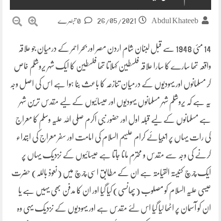
26/05/2021
Abdul Khateeb
0 تبصرے
14 مئی 1948 سے قبل لبنان شام اردن مصر اور بحر احمر کے درمیان جو علاقہ
واقعہ تھا سارے کا سارا علاقہ فلسطین کہلاتا تھا فلسطین کا ایک شہر یروشلم خاص
کر مسلمانوں اور یہودیوں کے درمیان تنازعہ کا باعث بنا ہوا ہے اس کی اصل وجہ
یہ ہے کہ یروشلم شہر مسلمانوں یہودیوں اور عیسائیوں کے لیے مقدس ترین شہر
ہے مسلمانوں کے لیے قبلہ اول اور حضور نبی اکرم صلی اللہ علیہ وسلم کا معراج
کی رات یہاں پر انبیائے کرام علیہم السلام کی امامت اور سفر معراج کی ابتداء
کرنے کی وجہ سے مقدس و محترم مانا جاتا ہے عیسائیوں کے نزدیک یہاں پر
ایک چرچ کنیسۃ القیامۃ ہے ان کے مطابق اسی چرچ میں (نعوذ باللہ) حضرت
عیسی علیہ السلام کو مصلوب (پھانسی) کیا گیا اور ان کا مدفن بھی یہیں ہے یا
ان کو آسمان پر اٹھا لیا گیا اس لئے مقدس ہے اور یہودیوں کے نزدیک یہی وہ