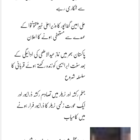
سے انکاری رہے
علی امین گنڈاپور کا وزیراعلیٰ خیبرپختونخوا کے
عہدے سے مستعفی ہونے کا اعلان
پاکستان بھر میں نمازِ عیدالاضحی کی ادائیگی کے
بعد سنتِ ابراہیمی کو زندہ رکھتے ہوئے قربانی کا
سلسلہ شروع
جہلم رکشہ اور ٹریلر میں تصادم رکشہ ڈرائیور اور
ایک عورت زخمی ٹریلر کا ڈرائیور فرار ہونے
میں کامیاب