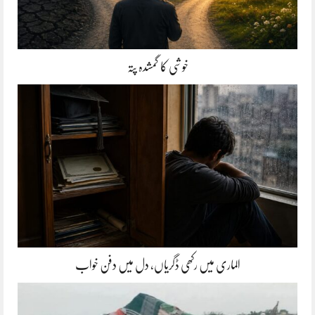
خوشی کا گمشدہ پتہ
الماری میں رکھی ڈگریاں، دل میں دفن خواب