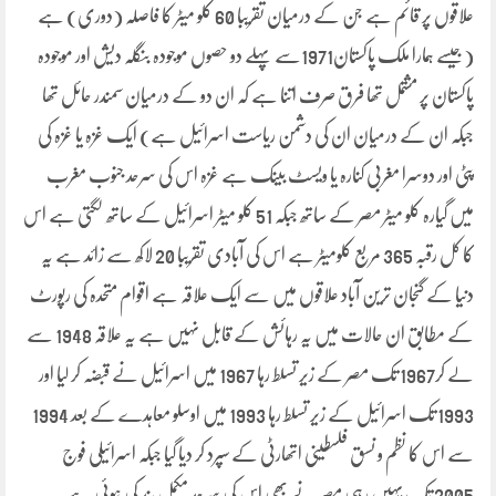
علاقوں پر قائم ہے جن کے درمیان تقریبا 60 کلو میٹر کا فاصلہ (دوری) ہے
(جیسے ہمارا ملک پاکستان1971سے پہلے دو حصوں موجودہ بنگلہ دیش اور موجودہ
پاکستان پر مشتمل تھا فرق صرف اتنا ہے کہ ان دو کے درمیان سمندر حائل تھا
جبکہ ان کے درمیان ان کی دشمن ریاست اسرائیل ہے) ایک غزہ یا غزہ کی
پٹی اور دوسرا مغربی کنارہ یا ویسٹ بینک ہے غزہ اس کی سرحد جنوب مغرب
میں گیارہ کلو میٹر مصر کے ساتھ جبکہ 51 کلو میٹر اسرائیل کے ساتھ لگتی ہے اس
کا کل رقبہ 365 مربع کلومیٹر ہے اس کی آبادی تقریبا 20 لاکھ سے زائد ہے یہ
دنیا کے گنجان ترین آباد علاقوں میں سے ایک علاقہ ہے اقوام متحدہ کی رپورٹ
کے مطابق ان حالات میں یہ رہائش کے قابل نہیں ہے یہ علاقہ 1948 سے
لے کر1967 تک مصر کے زیر تسلط رہا 1967 میں اسرائیل نے قبضہ کر لیا اور
1993 تک اسرائیل کے زیر تسلط رہا 1993 میں اوسلو معاہدے کے بعد 1994
سے اس کا نظم و نسق فلسطینی اتھارٹی کے سپرد کر دیا گیا جبکہ اسرائیلی فوج
2005 تک یہیں رہی مصر نے بھی اس کی سرحد مکمل بند کی ہوئی ہے