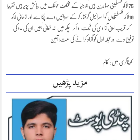
75 لاکھ فلسطینی مہاجرین ہیں جو دنیا کے مختلف ممالک میں رہائش پزیر ہیں تقریبا
10لاکھ فلسطینیوں کو اسرائیل گرفتار کر کے سزائیں دے چکا ہے اور اڑھائی لاکھ
کے قریب اپنی آزادی کی قیمت ادا کر چکے ہیں اللہ تعالیٰ ٰہمیں ان کی مدد کی
توفیق دے اور قبلہ اول کو آزاد کرانے کی ہمت!آمین
کیٹاگری میں :
کالم
مزید پڑھیں