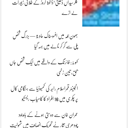
کلرسیداں ڈکیتی‘ڈاکو1 کروڑ کے طلائی زیورات
لے اڑے
بھون نلہ میں افسوسناک حادثہ — بزرگ شخص
پلی سے گر کر نالے میں بہہ گیا
کہوٹہ: فائرنگ کے واقعے میں ایک شخص جاں
بحق، تین زخمی
انجینئر قمراسلام راجہ کی کمبوڈیا سے ہنگامی کال
پر چکری میں 16 افراد کا کامیاب ریسکیو
عمران خان سے دوستی ہونے کے باوجود
چودھری نثار نے تحریک انصاف میں شمولیت