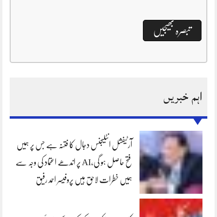
اہم خبریں
آرٹیفشل انٹلیجنس دجال کا فتنہ ہے جس پر ہمیں
فتح حاصل ہو گی،AI پر اندھے اعتماد کی وجہ سے
ہمیں خطرات لاحق ہیں پروفیسر احمد رفیق