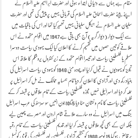
مقام ہے جہاں سے دنیا کی ابتداء ہوئی اور حضرت ابراہیم علیہ السلام نے
اپنے بیٹے حضرت اسحاق علیہ السلام کی قربانی یہیں پر پیش کی تھی اور حضرت
سلیمان علیہ السلام نے ہیکلِ سلیمانی یہیں تعمیر کیا تھا اور اس کی باقیات میں
سے ایک دیوار (دیوار گریہ) آج بھی باقی ہے1947 میں اقوام متحدہ نے اس
علاقے کو تین حصوں میں تقسیم کرنے کا اعلان کیا ایک یہودی ریاست دوسرا
مسلم یا فلسطینی ریاست اور تیسرا اقوام متحدہ کے زیر کنٹرول یروشلم کا علاقہ اس
تجویز کو یہودیوں نے قبول کرلیا اور چودہ مئی 1948 کو یہودی ریاست اسرائیل کی
بنیاد رکھ دی اور آزادی کا اعلان کر دیا تمام ہمسایہ ممالک نے مل کر اسرائیل پر
حملہ کر دیا اور اسرائیلی نہیں مجوزہ فلسطینی ریاست کے تمام علاقوں پر قبضہ کر کے
فلسطینی ریاست کا نام و نشان مٹا دیا 5تا10جون انیس سو سڑسٹھ کی عرب اسرائیل
جنگ میں اسرائیل نے وہ سارے علاقے شام اردن اور مصر سے چھین لیے
بلکہ ان کے بھی کچھ علاقوں پر قبضہ کر لیا اور قدیم فلسطینی ریاست کے تمام رقبہ
پر قابض ہو گیا 15 نومبر 1988 کو تنظیم آزادی فلسطین اور فلسطین کی قومی کونسل