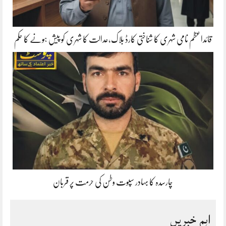
قائداعظم نامی شہری کا شناختی کارڈ بلاک،عدالت کا شہری کو پیش ہونے کا حکم
چارسدہ کا بہادر سپوت وطن کی حرمت پر قربان
اہم خبریں