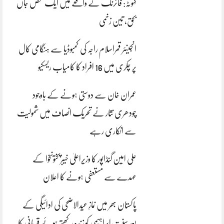
کہوٹہ: فائرنگ کے واقعے میں ایک شخص جاں
بحق، تین زخمی
انجینئر قمراسلام راجہ کی کمبوڈیا سے ہنگامی کال
پر چکری میں 16 افراد کا کامیاب ریسکیو
عمران خان سے دوستی ہونے کے باوجود
چودھری نثار نے تحریک انصاف میں شمولیت
سے انکاری رہے
علی امین گنڈاپور کا وزیراعلیٰ خیبرپختونخوا کے
عہدے سے مستعفی ہونے کا اعلان
پاکستان بھر میں نمازِ عیدالاضحی کی ادائیگی کے
بعد سنتِ ابراہیمی کو زندہ رکھتے ہوئے قربانی کا