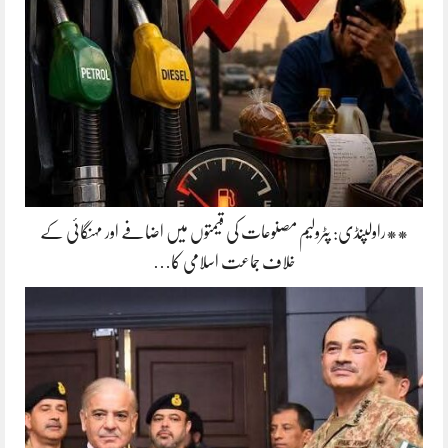
**راولپنڈی: پٹرولیم مصنوعات کی قیمتوں میں اضافے اور مہنگائی کے
خلاف جماعت اسلامی کا…