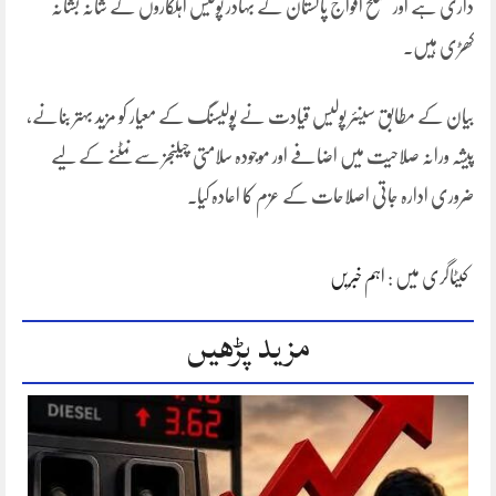
داری ہے اور مسلح افواج پاکستان کے بہادر پولیس اہلکاروں کے شانہ بشانہ
کھڑی ہیں۔
بیان کے مطابق سینئر پولیس قیادت نے پولیسنگ کے معیار کو مزید بہتر بنانے،
پیشہ ورانہ صلاحیت میں اضافے اور موجودہ سلامتی چیلنجز سے نمٹنے کے لیے
ضروری ادارہ جاتی اصلاحات کے عزم کا اعادہ کیا۔
کیٹاگری میں :
اہم خبریں
مزید پڑھیں