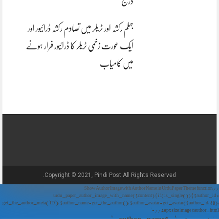
درج
جہلم رکشہ اور ٹریلر میں تصادم رکشہ ڈرائیور اور
ایک عورت زخمی ٹریلر کا ڈرائیور فرار ہونے
میں کامیاب
Copyright © 2021, Pindi Post All Rights Reserved.
// Show Author Image with Author Name in UrduPaper Theme function
urdu_paper_author_image_with_name($content) { if (is_single()) { $author_id =
get_the_author_meta('ID'); $author_name = get_the_author(); $author_avatar = get_avatar($author_id, 48);
// 48px size image $author_html = '