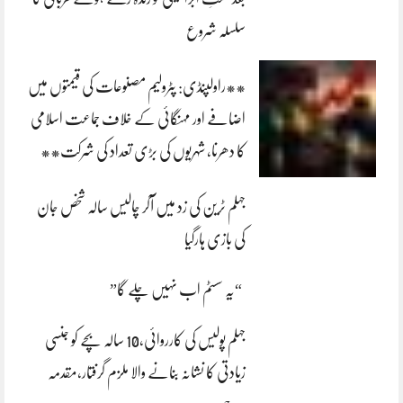
سلسلہ شروع
**راولپنڈی: پٹرولیم مصنوعات کی قیمتوں میں
اضافے اور مہنگائی کے خلاف جماعت اسلامی
کا دھرنا، شہریوں کی بڑی تعداد کی شرکت**
جہلم ٹرین کی زد میں آکر چالیس سالہ شخص جان
کی بازی ہارگیا
“یہ سسٹم اب نہیں چلے گا”
جہلم پولیس کی کارروائی،10 سالہ بچے کو جنسی
زیادتی کا نشانہ بنانے والا ملزم گرفتار،مقدمہ