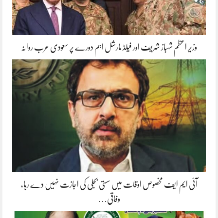
وزیر اعظم شہباز شریف اور فیلڈ مارشل اہم دورے پر سعودی عرب روانہ
آئی ایم ایف مخصوص اوقات میں سستی بجلی کی اجازت نہیں دے رہا،
وفاقی…