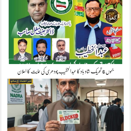
جموں 6 تحریک شاد باد کا عبدالخطیب چودھری کی حمایت کا اعلان