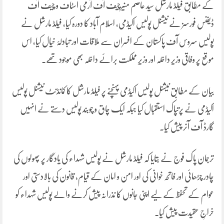
کے مطابق فیلڈ مارشل سید عاصم منیرچیف آف آرمی اسٹاف و چیف آف
ڈیفنس فورسز نے نیشنل پولیس اکیڈمی، اسلام آباد کا دورہ کیا، فیلڈ مارشل نے
پولیس سروس آف پاکستان کے افسران سے ملاقات اور تبادلۂ خیال کیا، اس
موقع پر وفاقی وزیر داخلہ اور وزیرِ مملکت برائے داخلہ بھی موجود تھے۔
بیان کے مطابق نیشنل پولیس اکیڈمی پہنچنے پر فیلڈ مارشل کا کمانڈنٹ نیشنل پولیس
اکیڈمی نے پرتپاک استقبال کیا جبکہ ایک چاق و چوبند پولیس دستے نے انہیں
گارڈ آف آنر پیش کیا۔
ترجمان پاک فوج نے بتایا کہ فیلڈ مارشل نے پولیس شہداء کی یادگار پر پھولوں کی
چادر چڑھائی اور فاتحہ خوانی کی اور امن و امان کے قیام، قانون کی بالادستی اور
عوام کے تحفظ کے لیے اپنی جانوں کا نذرانہ پیش کرنے والے پولیس شہداء کو
خراجِ عقیدت پیش کیا۔