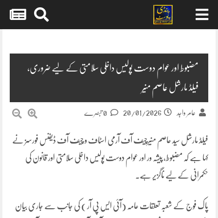
Skip
to
content
مضبوط اور عوام دوست پولیس داخلی سلامتی کے لیے ضروری،
فیلڈ مارشل عاصم منیر
20/01/2026
عامر واجد
0 تبصرے
فیلڈ مارشل سید عاصم منیرچیف آف آرمی اسٹاف و چیف آف ڈیفنس فورسز نے
کہا ہے کہ مضبوط، پیشہ ور اور عوام دوست پولیس داخلی سلامتی اور قانون کی
حکمرانی کے لیے ناگزیر ہے۔
پاک فوج کے شعبہ تعلقات عامہ (آئی ایس پی آر ) کی جانب سے جاری بیان