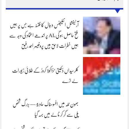
آرٹیفشل انٹلیجنس دجال کا فتنہ ہے جس پر ہمیں
فتح حاصل ہو گی،AI پر اندھے اعتماد کی وجہ سے
ہمیں خطرات لاحق ہیں پروفیسر احمد رفیق
کلرسیداں ڈکیتی‘ڈاکو1 کروڑ کے طلائی زیورات
لے اڑے
بھون نلہ میں افسوسناک حادثہ — بزرگ شخص
پلی سے گر کر نالے میں بہہ گیا