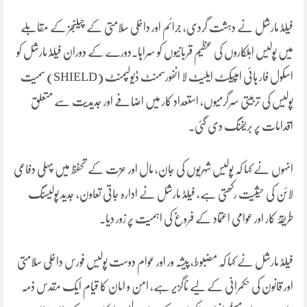
فیلڈ مارشل نے دہشت گردی، جرائم اور داخلی سلامتی کے چیلنجز کے مقابلے
میں پولیس اہلکاروں کی عظیم قربانیوں کو سراہا۔دورے کے دوران فیلڈ مارشل کو
اسکول فار ہائی امپیکٹ ایلیٹ لا انفورسمنٹ ڈیولپمنٹ (SHIELD) سمیت
پولیس کی تربیتی سرگرمیوں، استعداد کار میں اضافے اور جدیدیت سے متعلق
اقدامات پر بریفنگ دی گئی۔
انہوں نے کہا کہ پولیس شہریوں کی جان، مال اور عزت کے تحفظ میں پہلی دفاعی
لائن کی حیثیت رکھتی ہے، فیلڈ مارشل نے ادارہ جاتی تعاون، جدید پولیسنگ
طریقۂ کار اور عوامی اعتماد کے فروغ کی اہمیت پر زور دیا۔
فیلڈ مارشل نے کہا کہ مضبوط، پیشہ ور اور عوام دوست پولیس فورس داخلی سلامتی
اور قانون کی حکمرانی کے لیے ناگزیر ہے، امن و امان کا قیام ایک مقدس ذمہ