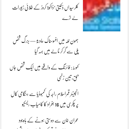
کلرسیداں ڈکیتی‘ڈاکو1 کروڑ کے طلائی زیورات
لے اڑے
بھون نلہ میں افسوسناک حادثہ — بزرگ شخص
پلی سے گر کر نالے میں بہہ گیا
کہوٹہ: فائرنگ کے واقعے میں ایک شخص جاں
بحق، تین زخمی
انجینئر قمراسلام راجہ کی کمبوڈیا سے ہنگامی کال
پر چکری میں 16 افراد کا کامیاب ریسکیو
عمران خان سے دوستی ہونے کے باوجود