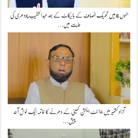
جموں 6 میں تحریک انصاف کے بائیکاٹ کے بعد عبدالخطیب چودھری کی
حمایت میں…
آزاد کشمیر میں جوائنٹ ایکشن کمیٹی کے دھرنے کا خاتمہ ایک خوش آئند
پیش…