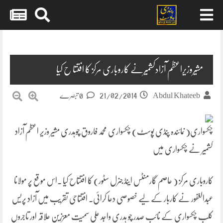
Skip
to
content
مشیروزیراعظم آزادکشمیرنے کاروباری مرکز کا افتتا ح کیا
21/02/2014
Abdul Khateeb
0 تبصرے
چکسواری( نمائندہ پنڈی پوسٹ) چکسواری محمد فاروق چوہدری مشیر وزیر اعظم آزاد
کشمیر نے چکسواری میں
کاروباری مرکز ( عاصم گارمنٹس اینڈ جنرل سٹور) کا افتتاح کیا ۔اس موقع پر مولانا
عبدالغفور نے کاربار کے لیے خصوصی دعا کرائی۔ افتتاحی تقریب میں آزاد پریس
کلب چکسواری کے نائب صدر چو ہدری واجد علی سمیت معززین علاقہ اور تاجروں