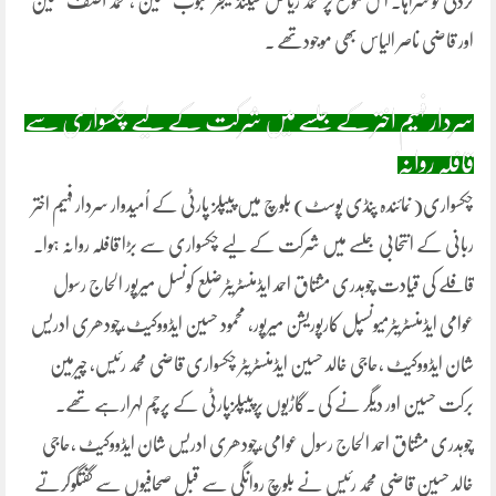
کردگی کو سراہا۔ اس موقع پر محمد ریاض سیکنڈ منیجر محبوب حسین ، محمد آصف حسین
اور قاضی ناصر الیاس بھی موجودتھے ۔
سردار فہیم اختر کے جلسے میں شرکت کے لیے چکسواری سے
قافلہ روانہ
چکسواری( نمائندہ پنڈی پوسٹ) بلوچ میں پیپلز پارٹی کے اُمیدوار سردار فہیم اختر
ربانی کے انتحابی جلسے میں شرکت کے لیے چکسواری سے بڑا قافلہ روانہ ہوا۔
قافلے کی قیادت چوہدری مشتاق احمد ایڈمنسٹریٹرضلع کونسل میرپور الحاج رسول
عوامی ایڈمنسٹریٹرمیونسپل کارپوریشن میرپور، محمود حسین ایڈووکیٹ،چودھری ادریس
شان ایڈووکیٹ ،حاجی خالد حسین ایڈمنسٹریٹر چکسواری قاضی محمد رئیس، چیرمین
برکت حسین اور دیگر نے کی ۔گاڑیوں پرپیپلزپارٹی کے پرچم لہرارہے تھے۔
چوہدری مشتاق احمد الحاج رسول عوامی،چودھری ادریس شان ایڈووکیٹ ،حاجی
خالد حسین قاضی محمد رئیس نے بلوچ روانگی سے قبل صحافیوں سے گفتگوکرتے