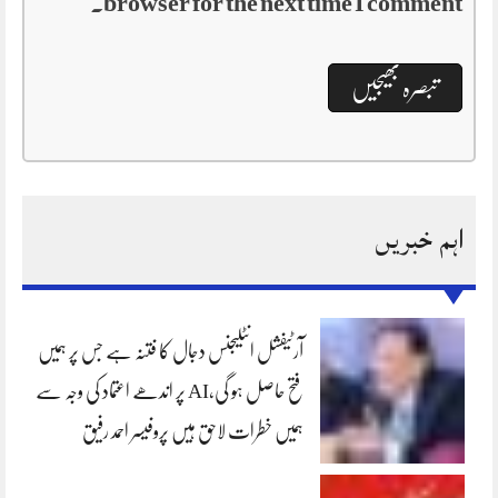
browser for the next time I comment.
اہم خبریں
آرٹیفشل انٹلیجنس دجال کا فتنہ ہے جس پر ہمیں
فتح حاصل ہو گی،AI پر اندھے اعتماد کی وجہ سے
ہمیں خطرات لاحق ہیں پروفیسر احمد رفیق