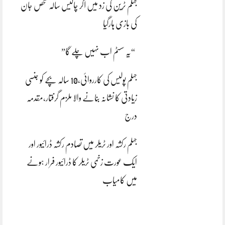
جہلم ٹرین کی زد میں آکر چالیس سالہ شخص جان
کی بازی ہارگیا
“یہ سسٹم اب نہیں چلے گا”
جہلم پولیس کی کارروائی،10 سالہ بچے کو جنسی
زیادتی کا نشانہ بنانے والا ملزم گرفتار،مقدمہ
درج
جہلم رکشہ اور ٹریلر میں تصادم رکشہ ڈرائیور اور
ایک عورت زخمی ٹریلر کا ڈرائیور فرار ہونے
میں کامیاب