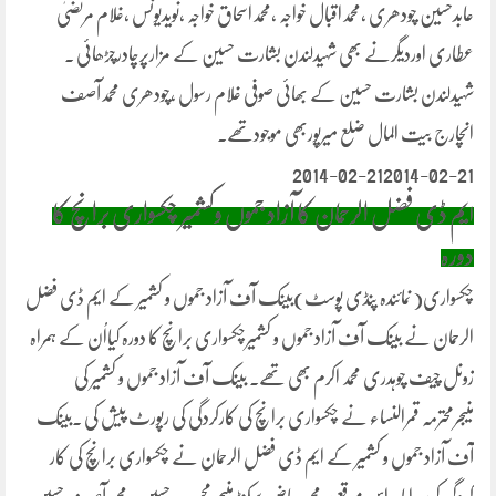
عابدحسین چودھری ،محمداقبال خواجہ ،محمداسحاق خواجہ ،نویدیونس ،غلام مرتضیٰ
عطاری اوردیگرنے بھی شہیدلندن بشارت حسین کے مزارپرچادرچڑھائی ۔
شہیدلندن بشارت حسین کے بھائی صوفی غلام رسول ،چودھری محمدآصف
انچارج بیت المال ضلع میرپوربھی موجودتھے۔
2014-02-212014-02-21
یم ڈی فضل الرحمان کا آزاد جموں وکشمیر چکسواری برانچ کا
ا
دورہ
چکسواری( نمائندہ پنڈی پوسٹ)بینک آف آزاد جموں و کشمیر کے ایم ڈی فضل
الرحمان نے بینک آف آزاد جموں و کشمیرچکسواری برانچ کا دورہ کیااُن کے ہمراہ
زونل چیف چوہدری محمد اکرم بھی تھے۔ بینک آف آزاد جموں و کشمیر کی
منیجرمحترمہ قمرالنساء نے چکسواری برانچ کی کارکردگی کی رپورٹ پیش کی ۔بینک
آف آزاد جموں و کشمیر کے ایم ڈی فضل الرحمان نے چکسواری برانچ کی کار