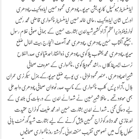
ایڈمنسٹریٹرمیونسپل کارپوریشن میرپور، چودھری محمود حسین ایڈووکیٹ،چودھری
ادریس شان ایڈووکیٹ ،حاجی خالد حسین ایڈمنسٹریٹر چکسواری قاضی محمد رئیس
کوارڈینٹروزیراعظم آزادکشمیرشہیدلندن بشارت حسین کے بھائی صوفی غلام رسول
،بھتیجے آفتاب حسین چودھری ،چودھری محمدآصف انچارج بیت المال ضلع
میرپور،چودھری محمدیعقوب پلاکوی،چودھری ذوالفقاراحمدمتیالوی صدرالفلاح
ٹرسٹ ایسرپنڈکلاں ،راشدمحمودپلاکوی ،چکسواری کے معروف صحافی
شبیراحمدچودھری ،عنصرمحمودغزالی ،سی یوجے ضلع میرپورکے جنرل سیکرٹری عمران
بلال ،آزاد پریس کلب چکسواری کے نائپ صدر نوجوان صحافی چودھری واجدعلی
بھی موجودتھے ۔حافظ شبیرحسین نے شہدائے لندن کے درجات کی بلندی کے
لیے دعاکی گئی ۔شہدائے لندن بشارت حسین اورمحمدحنیف کوخراج عقیدت
اورغازی محمددلاورکوخراج تحسین پیش کرنے کے لیے بشارت شہیدگورنمنٹ ہائی
سکول پلاک میں خصوصی تقریب منعقدہوئی۔گزشتہ روزچکسواری صحافیوں