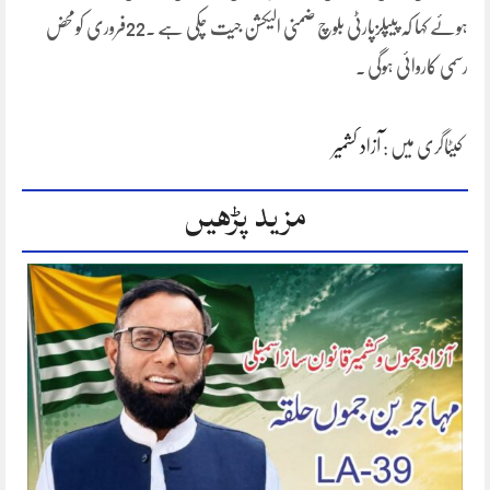
ہوئے کہا کہ پیپلزپارٹی بلوچ ضمنی الیکشن جیت چکی ہے ۔22فروری کومحض
رسمی کاروائی ہوگی ۔
کیٹاگری میں :
آزاد کشمیر
مزید پڑھیں