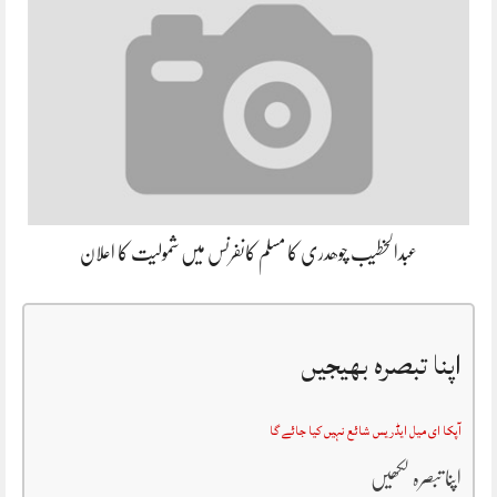
عبدالخطیب چوھدری کا مسلم کانفرنس میں شمولیت کا اعلان
اپنا تبصرہ بھیجیں
آپکا ای میل ایڈریس شائع نہیں کیا جائے گا
اپنا تبصرہ لکھیں