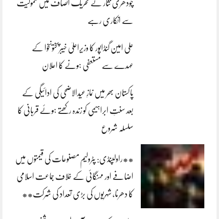
چودھری نثار نے تحریک انصاف میں شمولیت
سے انکاری رہے
علی امین گنڈاپور کا وزیراعلیٰ خیبرپختونخوا کے
عہدے سے مستعفی ہونے کا اعلان
پاکستان بھر میں نمازِ عیدالاضحی کی ادائیگی کے
بعد سنتِ ابراہیمی کو زندہ رکھتے ہوئے قربانی کا
سلسلہ شروع
**راولپنڈی: پٹرولیم مصنوعات کی قیمتوں میں
اضافے اور مہنگائی کے خلاف جماعت اسلامی
کا دھرنا، شہریوں کی بڑی تعداد کی شرکت**