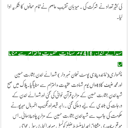
کی کثیر تعداد نے شرکت کی ۔ میز بان تقریب عاصم نے تمام مہمانوں کا شکریہ ادا
کیا۔
شہدائے لندن کا 41 یوم شہادت عقیدت واحترام سے منایا
گیا
چکسواری(نمائندہ پنڈی پوسٹ نعمان نمبر دار ) شہدائے لندن بشارت حسین
اورمحمدحنیف کا41واں یوم شہادت عقیدت و احترام سے منایاگیا۔پلاک میں صبح
شہیدلندن بشارت حسین کے مزارپرقرآن خوانی کی گئی اورشہدائے لندن کے
درجات کی بلندی کے لیے دعاکی گئی ۔راجہ قیصراورنگزیب افسرمال میرپورنے
حکومت کی جانب سے شہیدلندن بشارت حسین کے مزارپرچادرچڑھائی۔اس
موقع پرچوہدری مشتاق احمد ایڈمنسٹریٹرضلع کونسل میرپور الحاج رسول عوامی