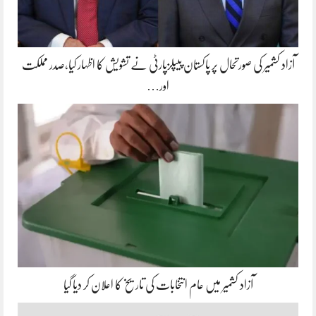
آزاد کشمیر کی صورتحال پر پاکستان پیپلزپارٹی نے تشویش کا اظہار کیا،صدر مملکت
اور…
آزاد کشمیر میں عام انتخابات کی تاریخ کا اعلان کر دیا گیا