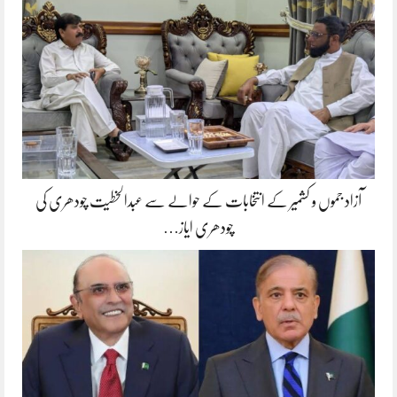
آزاد جموں و کشمیر کے انتخابات کے حوالے سے عبدالخطیت چودھری کی
چودھری ایاز…