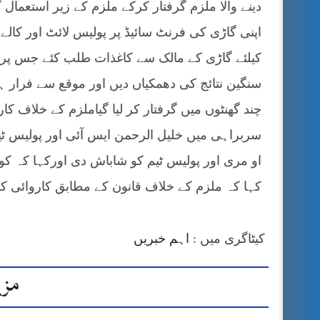
دینے والا ملزم گرفتار کرکے ملزم کے زیر استعمال گ
اپنی گاڑی کی فرنٹ سائیڈ پر پولیس لائٹ اور کالے
کیلئے گاڑی کے مالک سے کاغذات طلب کئے جس پر گ
سنگین نتائج کی دھمکیاں دیں اور موقع سے فرار ہ
چند گھنٹوں میں گرفتار کر لیا گیاملزم کے خلاف ک
سربراہی میں خلیل الرحمن ایس آئی اور پولیس 
او مری اور پولیس ٹیم کو شاباش دی اورکہا کہ کو
کہا کہ ملزم کے خلاف قانون کے مطابق کاروائی کی
کیٹاگری میں :
اہم خبریں
مزی