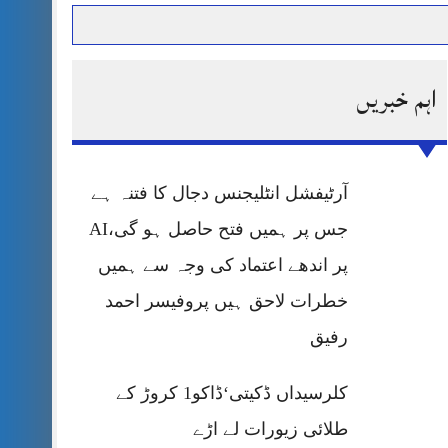
اہم خبریں
حرمت پر قربان
 کی پریس کانفرنس
آرٹیفشل انٹلیجنس دجال کا فتنہ ہے
جس پر ہمیں فتح حاصل ہو گی،AI
پر اندھے اعتماد کی وجہ سے ہمیں
خطرات لاحق ہیں پروفیسر احمد
رفیق
کلرسیداں ڈکیتی‘ڈاکو1 کروڑ کے
طلائی زیورات لے اڑے