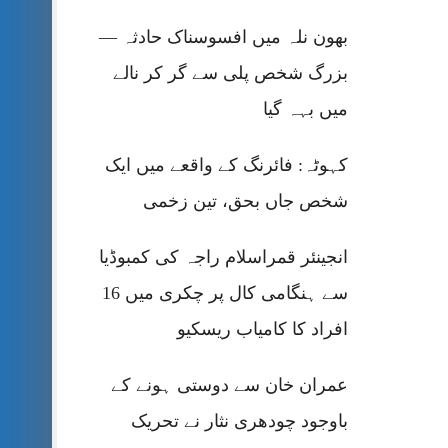
بھون نلہ میں افسوسناک حادثہ —
بزرگ شخص پلی سے گر کر نالے
میں بہہ گیا
کہوٹہ: فائرنگ کے واقعے میں ایک
شخص جاں بحق، تین زخمی
انجینئر قمراسلام راجہ کی کمبوڈیا
سے ہنگامی کال پر چکری میں 16
افراد کا کامیاب ریسکیو
عمران خان سے دوستی ہونے کے
باوجود چودھری نثار نے تحریک