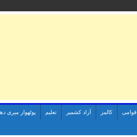
اقوامی
کالمز
آزاد کشمیر
تعلیم
پوٹھوار میری دھ