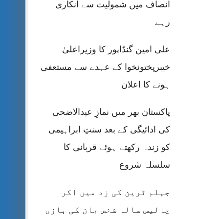
انصاف میں شمولیت سے انکاری
رہے
علی امین گنڈاپور کا وزیراعلیٰ
خیبرپختونخوا کے عہدے سے مستعفی
ہونے کا اعلان
پاکستان بھر میں نمازِ عیدالاضحی
کی ادائیگی کے بعد سنتِ ابراہیمی
کو زندہ رکھتے ہوئے قربانی کا
سلسلہ شروع
جہلم ٹرین کی زد میں آکر
چالیس سالہ شخص جان کی بازی