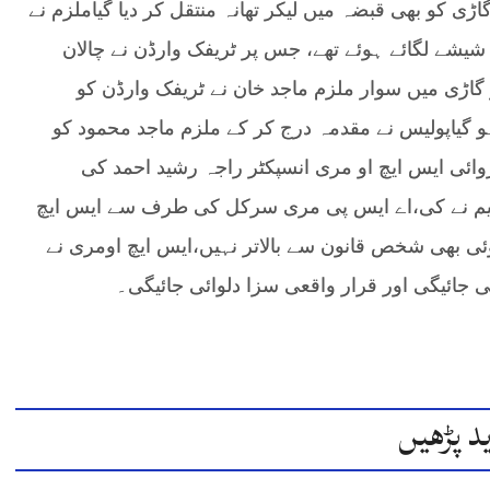
اڑی کو بھی قبضہ میں لیکر تھانہ منتقل کر دیا گیاملزم نے
 شیشے لگائے ہوئے تھے، جس پر ٹریفک وارڈن نے چالان
اڑی میں سوار ملزم ماجد خان نے ٹریفک وارڈن کو
و گیاپولیس نے مقدمہ درج کر کے ملزم ماجد محمود کو
اروائی ایس ایچ او مری انسپکٹر راجہ رشید احمد کی
ٹیم نے کی،اے ایس پی مری سرکل کی طرف سے ایس ایچ
ئی بھی شخص قانون سے بالاتر نہیں،ایس ایچ اومری نے
 جائیگی اور قرار واقعی سزا دلوائی جائیگی۔
د پڑھیں