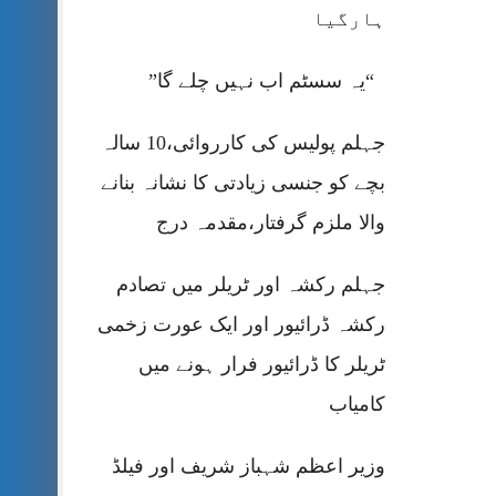
ہارگیا
“یہ سسٹم اب نہیں چلے گا”
جہلم پولیس کی کارروائی،10 سالہ
بچے کو جنسی زیادتی کا نشانہ بنانے
والا ملزم گرفتار،مقدمہ درج
جہلم رکشہ اور ٹریلر میں تصادم
رکشہ ڈرائیور اور ایک عورت زخمی
ٹریلر کا ڈرائیور فرار ہونے میں
کامیاب
وزیر اعظم شہباز شریف اور فیلڈ