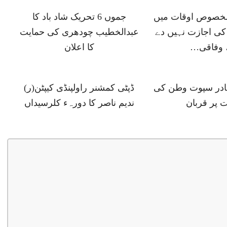
 مخصوص اوقات میں
جموں 6 تحریک شاد باد کا
ی اجازت نہیں دے
عبدالخطیب چودھری کی حمایت
 وفاقی…
کا اعلان
ہادر سپوت وطن کی
ڈپٹی کمشنر راولپنڈی کیپٹن(ر)
 پر قربان
ندیم ناصر کا دورہء کلرسیداں