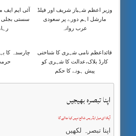
وزیر اعظم شہباز شریف اور فیلڈ
آئی ایم ایف
مارشل اہم دورے پر سعودی
سستی بجلی ک
عرب روانہ
رہا،
قائداعظم نامی شہری کا شناختی
چارسدہ کا ب
کارڈ بلاک،عدالت کا شہری کو
حرمت
پیش ہونے کا حکم
اپنا تبصرہ بھیجیں
آپکا ای میل ایڈریس شائع نہیں کیا جائے گا
اپنا تبصرہ لکھیں