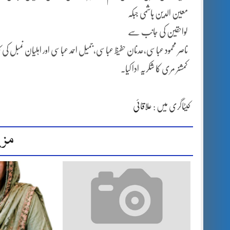
معین الدین ہاشمی جبکہ
لواحقین کی جانب سے
ناصر محمود عباسی،عدنان حفیظ عباسی،جمیل احمد عباسی اور اہلیان نمبل 
کمشنر مری کا شکریہ ادا کیا۔
کیٹاگری میں :
علاقائی
مزی