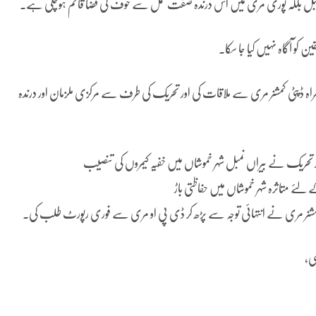
مبل بلکہ پوری مری میں اس درندہ صفت عمل سے خوف کی فضا قائم ہوچکی ہے۔
 کو آگاہ نہیں کیا جا سکا۔
ہ ڈپٹی کمشنر مری سے ملاقات کی اور تحریک کی طرف سے مرکزی ملزمان اور درندہ
تحریک نے بیراں نمبل شہر خموشاں میں خفیہ کیمروں کی تنصیب
ے متاثرہ شہر خموشاں میں حفاظتی باڑ
 کمشنر مری نے انتہائی توجہ سے پڑھ کر ڈی پی او مری سے فوری رپورٹ طلب کی۔
ی،