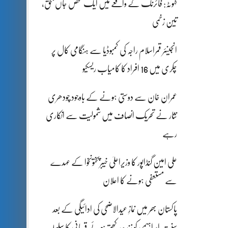
کہوٹہ: فائرنگ کے واقعے میں ایک شخص جاں بحق،
تین زخمی
انجینئر قمراسلام راجہ کی کمبوڈیا سے ہنگامی کال پر
چکری میں 16 افراد کا کامیاب ریسکیو
عمران خان سے دوستی ہونے کے باوجود چودھری
نثار نے تحریک انصاف میں شمولیت سے انکاری
رہے
علی امین گنڈاپور کا وزیراعلیٰ خیبرپختونخوا کے عہدے
سے مستعفی ہونے کا اعلان
پاکستان بھر میں نمازِ عیدالاضحی کی ادائیگی کے بعد
سنتِ ابراہیمی کو زندہ رکھتے ہوئے قربانی کا سلسلہ