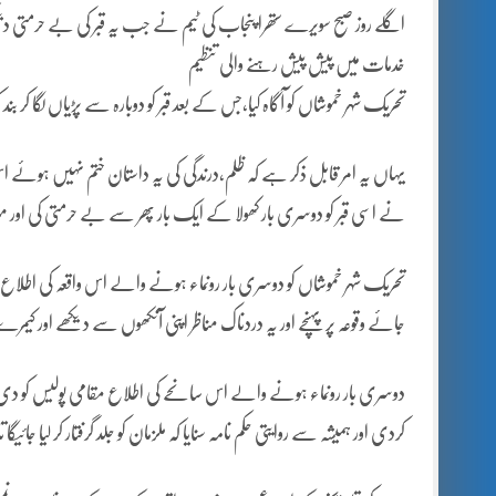
اگلے روز صبح سویرے ستھرا پنجاب کی ٹیم نے جب یہ قبر کی بے حرمتی دیکھی
خدمات میں پیش پیش رہنے والی تنظیم
تحریک شہر خموشاں کو آگاہ کیا،جس کے بعد قبر کو دوبارہ سے پڑیاں لگا کر بند کر
نے اسی قبر کو دوسری بار کھولا کے ایک بار پھر سے بے حرمتی کی اور
تحریک شہر خموشاں کو دوسری بار رونماء ہونے والے اس واقعہ کی اطلاع
جائے وقوعہ پر پہنچے اور یہ دردناک مناظر اپنی آنکھوں سے دیکھے اور کیمر
دوسری بار رونماء ہونے والے اس سانحے کی اطلاع مقامی پولیس کو دی 
کردی اور ہمیشہ سے روایتی حکم نامہ سنایا کہ ملزمان کو جلد گرفتار کر لیا جائیگا