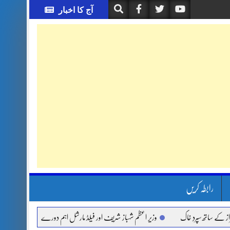
آج کا اخبار
رابطہ کریں
تھ سپردِ خاک
وزیر اعظم شہباز شریف اور فیلڈ مارشل اہم دورے پر سعودی عرب روانہ