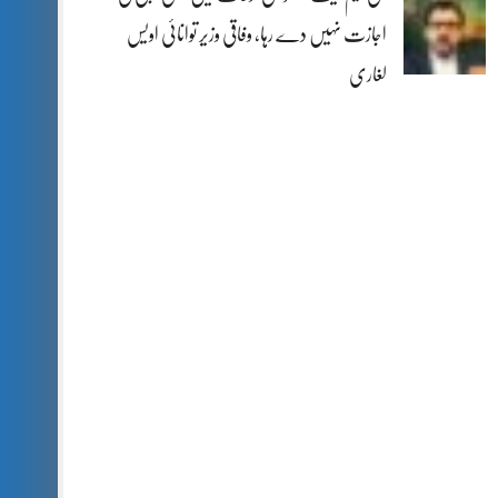
اجازت نہیں دے رہا، وفاقی وزیر توانائی اویس
لغاری