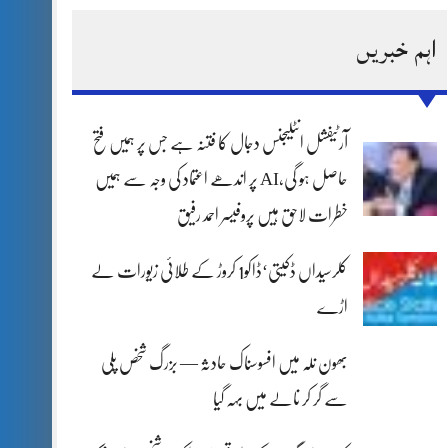
اہم خبریں
آرٹیفشل انٹلیجنس دجال کا فتنہ ہے جس پر ہمیں فتح
حاصل ہو گی،AI پر اندھے اعتماد کی وجہ سے ہمیں
خطرات لاحق ہیں پروفیسر احمد رفیق
کلرسیداں ڈکیتی‘ڈاکو1 کروڑ کے طلائی زیورات لے
اڑے
بھون نلہ میں افسوسناک حادثہ — بزرگ شخص پلی
سے گر کر نالے میں بہہ گیا