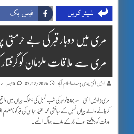
شیئر کریں
فیس بک
مری میں دوبار قبر کی بے حرمتی
مری سے ملاقات ملزمان کو گرفتار 
07/12/2025
اویس الحق پنڈی پوسٹ،اسلام آباد
0 تبصرے
مری(اویس الحق سے)24نومبر کی شب نمبل کی ڈھوک بی
کرجانے والے بیراں نمبل کے رہائشی محمد حفیظ عباسی کی قبر کو نامعلوم اف
ورفت کو دیکھتے ہوئے ڈر کے مارے بھاگ اٹھے۔