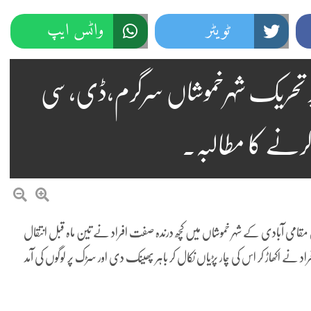
ٹویٹر
واٹس ایپ
 پر تحریک شہرخموشاں سرگرم،ڈی،سی
کرنے کا مطالبہ۔
راں میں واقع مقامی آبادی کے شہر خموشاں میں کچھ درندہ صفت افراد نے تین ماہ قبل انتقال
راد نے اکھاڑ کر اس کی چار پڑیاں نکال کر باہر پھینک دی اور سڑک پر لوگوں کی آمد