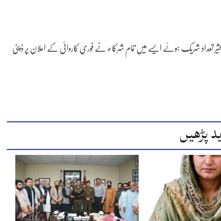
کی کثیر تعداد شریک ہوئے ایسے میں تمام شرکاء نے فوری کاروائی کے اعلان پر ڈپٹی
د پڑھیں