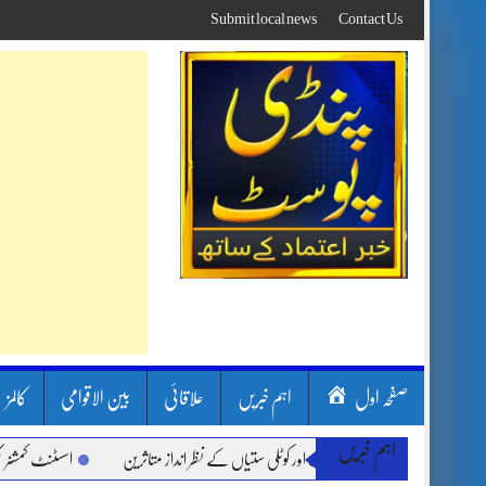
Skip
Submit local news
Contact Us
to
content
صفحہ اول
اہم خبریں
علاقائی
بین الاقوامی
کالمز
اہم خبریں
ن بارشیں، لینڈ سلائیڈنگ اور کوٹلی ستیاں کے نظر انداز متاثرین
اسسٹنٹ کمشنر کلرسیدا