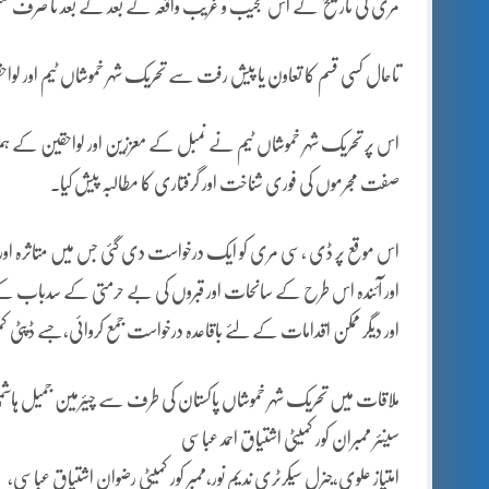
مری کی تاریخ کے اس عجیب و غریب واقعہ کے بعد کے بعد نا صرف ن
تاحال کسی قسم کا تعاون یا پیش رفت سے تحریک شہر خموشاں ٹیم اور لواحقین
اس پر تحریک شہر خموشاں ٹیم نے نمبل کے معززین اور لواحقین کے ہمرا
صفت مجرموں کی فوری شناخت اور گرفتاری کا مطالبہ پیش کیا۔
اس موقع پر ڈی ،سی مری کو ایک درخواست دی گئی جس میں متاثرہ اور 
اور آئندہ اس طرح کے سانحات اور قبروں کی بے حرمتی کے سدباب کے لئ
اور دیگر ممکن اقدامات کے لئے باقاعدہ درخواست جمع کروائی،جسے ڈپٹی
ملاقات میں تحریک شہر خموشاں پاکستان کی طرف سے چیئرمین جمیل ہاشم
سینئر ممبران کور کمیٹی اشتیاق احمد عباسی
امتیاز علوی،جنرل سیکرٹری ندیم نور،ممبر کور کمیٹی رضوان اشتیاق عباسی،