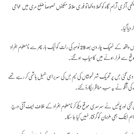
 آخری آرام گاہ کو کھلا دیکھا تو فوری علاقہ مکینوں خصوصاً ضلع مری میں عوامی
 دیا گیا۔
یہاں یہ امر قابل ذکر ہے کہ ظلم،درندگی کی یہ داستان ختم نہیں ہوئے اس واقعہ کے ٹھیک چار دن بعد 29 نومبر کی رات کو ایک بار پھر سے نامعلوم افراد
 موقع سے فرار ہونے میں کامیاب ہو گئے۔
 دی گئی جس پر تحریک شہر خموشاں کی ٹیم جس کی سربراہی جمیل ہاشمی کر رہے تھے
ے کی آنکھ نے یہ سب مناظر ریکارڈ کئے۔
گئی اور پولیس نے سرسری موقع دیکھ کر نامعلوم افراد کے خلاف ایف آئی درج
 تاہم ابتک بھی ملزمان کو گرفتار نہیں کیا جا سکا۔