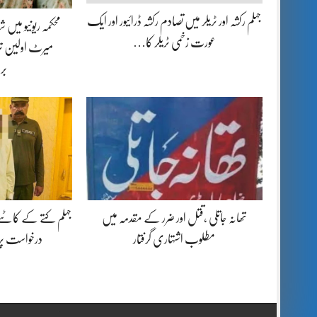
جہلم رکشہ اور ٹریلر میں تصادم رکشہ ڈرائیور اور ایک
محکمہ ریونیو میں
عورت زخمی ٹریلر کا…
میرٹ اولین تر
بر
تھانہ جاتلی ،قتل اور ضرر کے مقدمہ میں
جہلم کتے کے کاٹنے
مطلوب اشتہاری گرفتار
درخواست پ