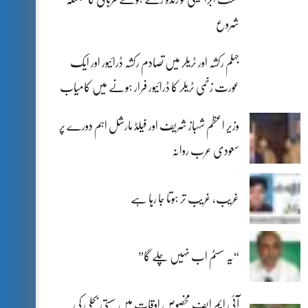
شروع
جہلم رکشہ اور ٹریلر میں تصادم رکشہ ڈرائیور اور ایک
عورت زخمی ٹریلر کا ڈرائیور فرار ہونے میں کامیاب
وزیر اعظم شہباز شریف اور فیلڈ مارشل اہم دورے پر
سعودی عرب روانہ
غریب، غریب تر ہوتا جا رہا ہے
“یہ سسٹم اب نہیں چلے گا”
آئی ایم ایف مخصوص اوقات میں سستی بجلی کی