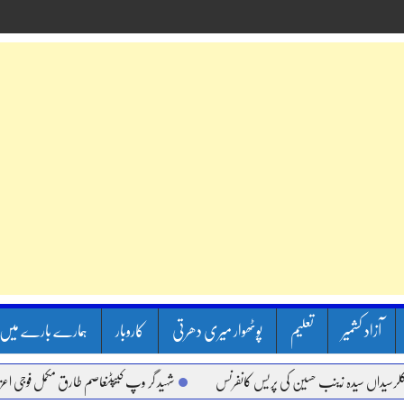
آزاد کشمیر
تعلیم
پوٹھوار میری دھرتی
کاروبار
ہمارے بارے میں
ں سیدہ زینب حسین کی پریس کانفرنس
شہید گر وپ کیپٹنعاصم طارق مکمل فوجی اعزاز کے سا