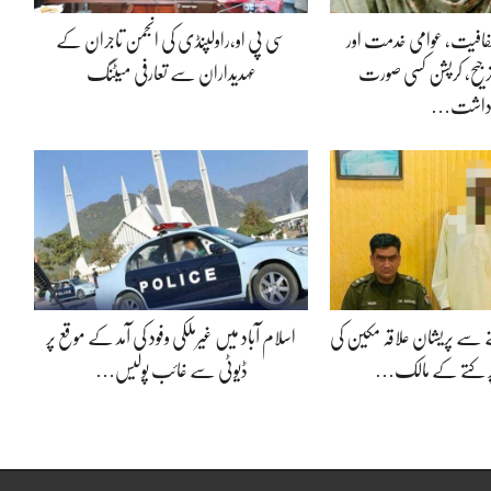
 شفافیت، عوامی خدمت اور
سی پی او،راولپنڈی کی انجمن تاجران کے
جیح، کرپشن کسی صورت
عہدیداران سے تعارفی میٹنگ
داشت…
 سے پریشان علاقہ مکین کی
اسلام آباد میں غیرملکی وفود کی آمد کے موقع پر
ر کتے کے مالک…
ڈیوٹی سے غائب پولیس…