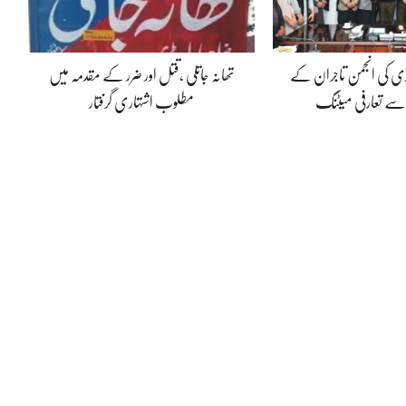
ڈی کی انجمن تاجران کے
تھانہ جاتلی ،قتل اور ضرر کے مقدمہ میں
 سے تعارفی میٹنگ
مطلوب اشتہاری گرفتار