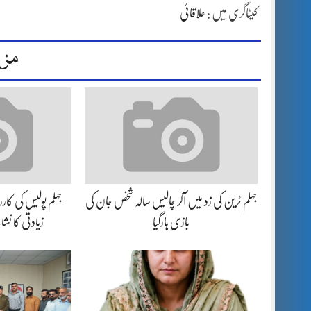
کیٹاگری میں :
علاقائی
مزی
جہلم ٹرین کی زد میں آکر چالیس سالہ شخص جان کی
بازی ہارگیا
زیادتی کا نش