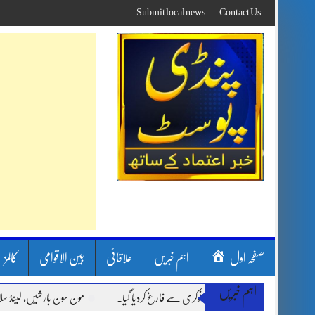
Skip
Submit local news
Contact Us
to
content
صفحہ اول
اہم خبریں
علاقائی
بین الاقوامی
کالمز
اہم خبریں
مون سون بارشیں، لینڈ سلائیڈنگ ا