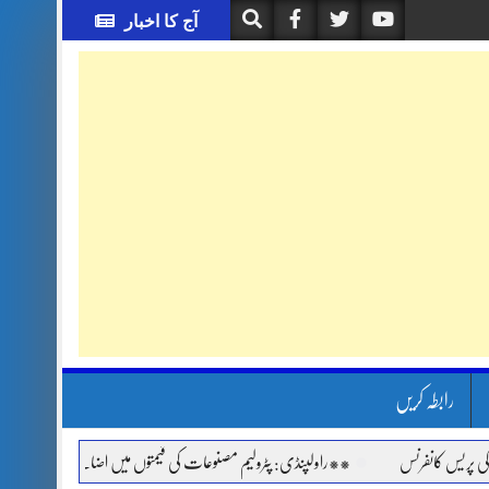
آج کا اخبار
رابطہ کریں
س کانفرنس
**راولپنڈی: پٹرولیم مصنوعات کی قیمتوں میں اضافے اور مہنگائی کے خلا