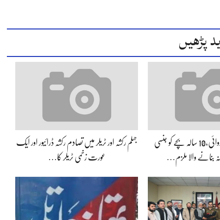
د پڑھیں
جہلم پولیس کی کارروائی،10 سالہ بچے کو جنسی
جہلم رکشہ اور ٹریلر میں تصادم رکشہ ڈرائیور اور ایک
انہ بنانے والا ملزم…
عورت زخمی ٹریلر کا…