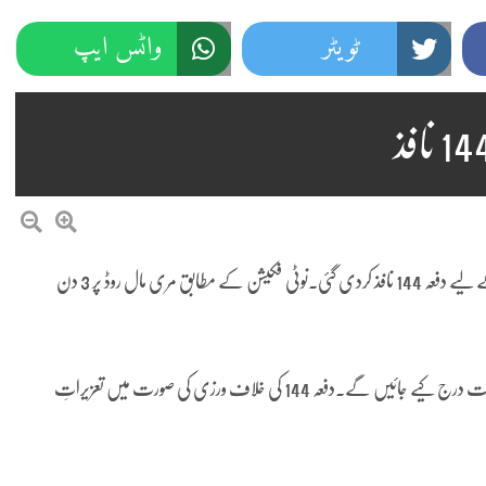
ٹویٹر
واٹس ایپ
مری (نمائندہ پنڈی پوسٹ)مری میں 12 سے 14 اگست تک 3 دن کے لیے دفعہ 144 نافذ کردی گئی۔نوٹی فکیشن کے مطابق مری مال روڈ پر 3 دن
ڈپٹی کمشنر کا کہنا ہے کہ دفعہ 144 کی خلاف ورزی پر کارروائی ہوگی، مقدمات درج کیے جائیں گے۔دفعہ 144 کی خلاف ورزی کی صورت میں تعزیراتِ