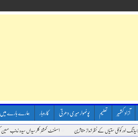
آزاد کشمیر
تعلیم
پوٹھوار میری دھرتی
کاروبار
ہمارے بارے میں
ور کوٹلی ستیاں کے نظر انداز متاثرین
اسسٹنٹ کمشنر کلرسیداں سیدہ زینب حسین کی پری