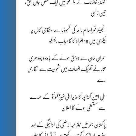
کہوٹہ: فائرنگ کے واقعے میں ایک شخص جاں بحق،
تین زخمی
انجینئر قمراسلام راجہ کی کمبوڈیا سے ہنگامی کال پر
چکری میں 16 افراد کا کامیاب ریسکیو
عمران خان سے دوستی ہونے کے باوجود چودھری
نثار نے تحریک انصاف میں شمولیت سے انکاری
رہے
علی امین گنڈاپور کا وزیراعلیٰ خیبرپختونخوا کے عہدے
سے مستعفی ہونے کا اعلان
پاکستان بھر میں نمازِ عیدالاضحی کی ادائیگی کے بعد
سنتِ ابراہیمی کو زندہ رکھتے ہوئے قربانی کا سلسلہ