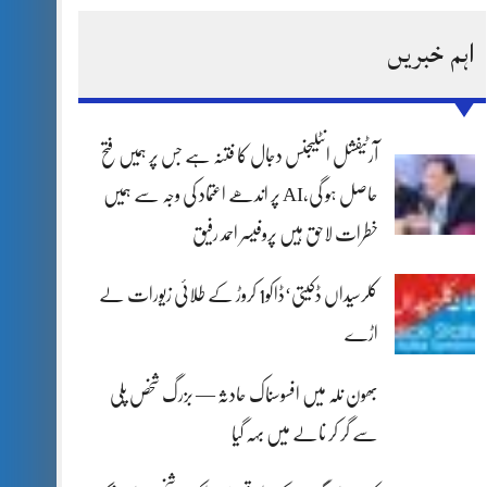
اہم خبریں
آرٹیفشل انٹلیجنس دجال کا فتنہ ہے جس پر ہمیں فتح
حاصل ہو گی،AI پر اندھے اعتماد کی وجہ سے ہمیں
خطرات لاحق ہیں پروفیسر احمد رفیق
کلرسیداں ڈکیتی‘ڈاکو1 کروڑ کے طلائی زیورات لے
اڑے
بھون نلہ میں افسوسناک حادثہ — بزرگ شخص پلی
سے گر کر نالے میں بہہ گیا