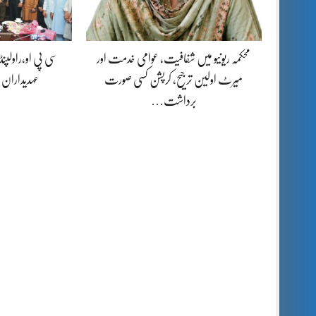
محکمہ ریونیو میں شفافیت، عوامی خدمت اور
سی پی او،راولپن
میرٹ اولین ترجیح، کرپشن کسی صورت
عہدیداران
برداشت…