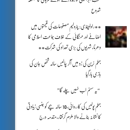
شروع
**راولپنڈی: پٹرولیم مصنوعات کی قیمتوں میں
اضافے اور مہنگائی کے خلاف جماعت اسلامی کا
دھرنا، شہریوں کی بڑی تعداد کی شرکت**
جہلم ٹرین کی زد میں آکر چالیس سالہ شخص جان کی
بازی ہارگیا
“یہ سسٹم اب نہیں چلے گا”
جہلم پولیس کی کارروائی،10 سالہ بچے کو جنسی زیادتی
کا نشانہ بنانے والا ملزم گرفتار،مقدمہ درج