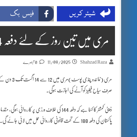
شیئر کریں
فیس بک
مری میں تین روز کے لئے دفعہ 144 نافذ
11/08/2025
Shahzad Raza
0 تبصرے
صرف سیاح فیملیز کو آنے کی اجازت ہوگی۔
پاکستان کی دفعہ 188 کے تحت قانونی کارروائی عمل میں لائی جائے گی۔