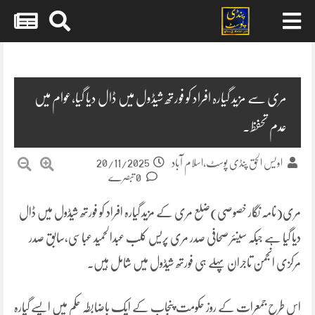
Skip
to
content
مری سے مزید گیارہ افراد کو فورتھ شیڈول میں ڈال دیا گیا،عوام میں
عدم تحفظ۔
20/11/2025
اویس الحق پنڈی پوسٹ،اسلام آباد
0 تبصرے
مری(نامہ نگار خصوصی)ضلع مری کے مزید گیارہ افراد کو فورتھ شیڈول میں ڈال
دیا گیا ہے جبکہ سینئر صحافی صدر مری پریس کلب عبدالحمید عباسی،سابق صدر
مرکزی انجمن تاجران پہلے ہی فورتھ شیڈول میں شامل ہیں۔
اس طرح جمعرات کے روز حکومت پنجاب کے ایک باضابطہ حکم میں ایسے گیارہ