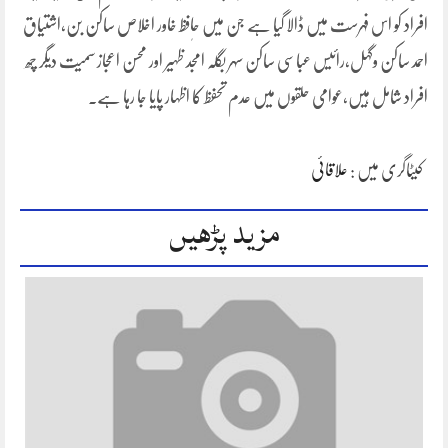
افراد کو اس فہرست میں ڈالا گیا ہے جن میں حاٖفظ خاور اخلاص ساکن بن،اشتیاق
احمد ساکن وگہل،رائیس عباسی ساکن سہر بگلہ امجد ظہیر اور محسن اعجاز سمیت دیگر چھ
افراد شامل ہیں،عوامی حلقوں میں عدم تحفظ کا اظہار پایا جا رہا ہے۔
کیٹاگری میں :
علاقائی
مزید پڑھیں