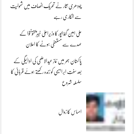
چودھری نثار نے تحریک انصاف میں شمولیت
سے انکاری رہے
علی امین گنڈاپور کا وزیراعلیٰ خیبرپختونخوا کے
عہدے سے مستعفی ہونے کا اعلان
پاکستان بھر میں نمازِ عیدالاضحی کی ادائیگی کے
بعد سنتِ ابراہیمی کو زندہ رکھتے ہوئے قربانی کا
سلسلہ شروع
احساس کا زوال