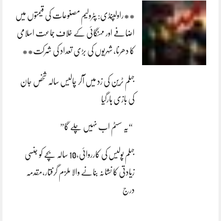
**راولپنڈی: پٹرولیم مصنوعات کی قیمتوں میں
اضافے اور مہنگائی کے خلاف جماعت اسلامی
کا دھرنا، شہریوں کی بڑی تعداد کی شرکت**
جہلم ٹرین کی زد میں آکر چالیس سالہ شخص جان
کی بازی ہارگیا
“یہ سسٹم اب نہیں چلے گا”
جہلم پولیس کی کارروائی،10 سالہ بچے کو جنسی
زیادتی کا نشانہ بنانے والا ملزم گرفتار،مقدمہ
درج