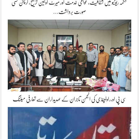
محکمہ ریونیو میں شفافیت، عوامی خدمت اور میرٹ اولین ترجیح، کرپشن کسی
صورت برداشت…
سی پی او،راولپنڈی کی انجمن تاجران کے عہدیداران سے تعارفی میٹنگ