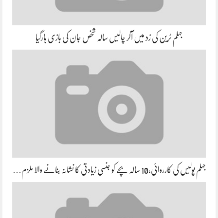
جہلم ٹرین کی زد میں آکر چالیس سالہ شخص جان کی بازی ہارگیا
جہلم پولیس کی کارروائی،10 سالہ بچے کو جنسی زیادتی کا نشانہ بنانے والا ملزم…