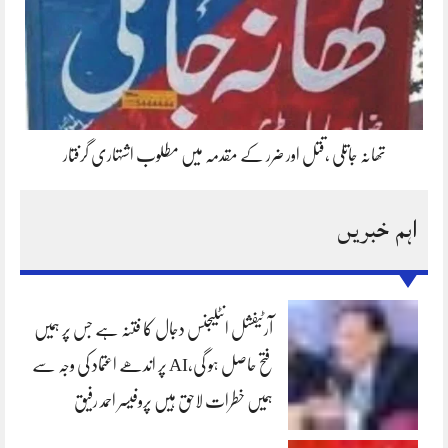
تھانہ جاتلی ،قتل اور ضرر کے مقدمہ میں مطلوب اشتہاری گرفتار
اہم خبریں
آرٹیفشل انٹلیجنس دجال کا فتنہ ہے جس پر ہمیں
فتح حاصل ہو گی،AI پر اندھے اعتماد کی وجہ سے
ہمیں خطرات لاحق ہیں پروفیسر احمد رفیق