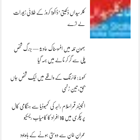
کلرسیداں ڈکیتی‘ڈاکو1 کروڑ کے طلائی زیورات
لے اڑے
بھون نلہ میں افسوسناک حادثہ — بزرگ شخص
پلی سے گر کر نالے میں بہہ گیا
کہوٹہ: فائرنگ کے واقعے میں ایک شخص جاں
بحق، تین زخمی
انجینئر قمراسلام راجہ کی کمبوڈیا سے ہنگامی کال
پر چکری میں 16 افراد کا کامیاب ریسکیو
عمران خان سے دوستی ہونے کے باوجود