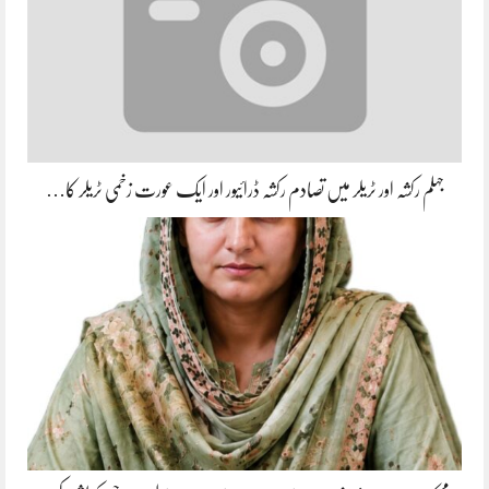
جہلم رکشہ اور ٹریلر میں تصادم رکشہ ڈرائیور اور ایک عورت زخمی ٹریلر کا…