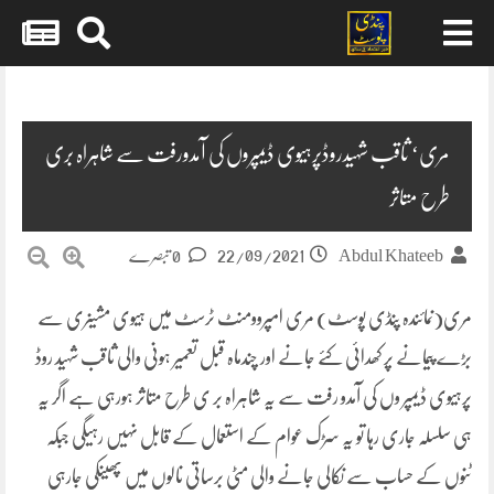
Skip
to
content
مری‘ ثاقب شہیدروڈپرہیوی ڈیمپروں کی آمدورفت سے شاہراہ بری
طرح متاثر
22/09/2021
Abdul Khateeb
0 تبصرے
مری(نمائندہ پنڈی پوسٹ) مری امپروومنٹ ٹرسٹ میں ہیوی مشینری سے
بڑے پیمانے پر کھدائی کئے جانے اور چندماہ قبل تعمیر ہونی والی ثاقب شہید روڈ
پرہیوی ڈیمپر وں کی آمدو رفت سے یہ شاہراہ بر ی طرح متاثر ہورہی ہے اگر یہ
ہی سلسلہ جاری رہا تو یہ سڑک عوام کے استعمال کے قابل نہیں رہیگی جبکہ
ٹنوں کے حساب سے نکالی جانے والی مٹی برساتی نالوں میں پھینکی جارہی