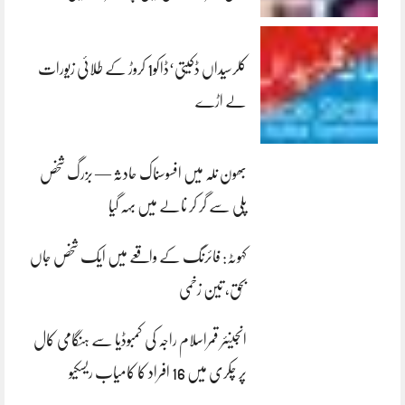
کلرسیداں ڈکیتی‘ڈاکو1 کروڑ کے طلائی زیورات
لے اڑے
بھون نلہ میں افسوسناک حادثہ — بزرگ شخص
پلی سے گر کر نالے میں بہہ گیا
کہوٹہ: فائرنگ کے واقعے میں ایک شخص جاں
بحق، تین زخمی
انجینئر قمراسلام راجہ کی کمبوڈیا سے ہنگامی کال
پر چکری میں 16 افراد کا کامیاب ریسکیو