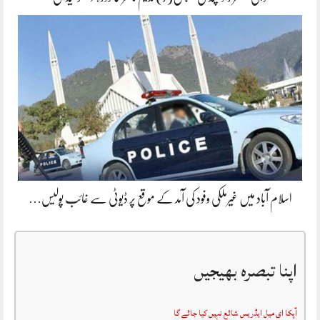
اسلام آباد میں غیرملکی وفود کی آمد کے موقع پر ڈیوٹی سے غائب پولیس…
اپنا تبصرہ بھیجیں
آپکا ای میل ایڈریس شائع نہیں کیا جائے گا