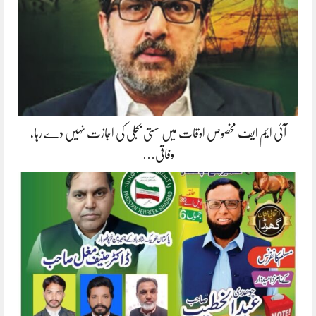
آئی ایم ایف مخصوص اوقات میں سستی بجلی کی اجازت نہیں دے رہا،
وفاقی…