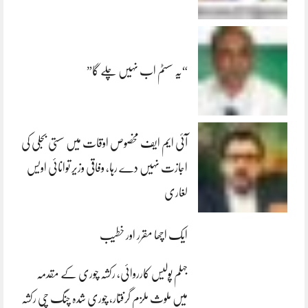
“یہ سسٹم اب نہیں چلے گا”
آئی ایم ایف مخصوص اوقات میں سستی بجلی کی
اجازت نہیں دے رہا، وفاقی وزیر توانائی اویس
لغاری
ایک اچھا مقرر اور خطیب
جہلم پولیس کارروائی، رکشہ چوری کے مقدمہ
میں ملوث ملزم گرفتار، چوری شدہ چنگ چی رکشہ