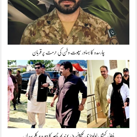
چارسدہ کا بہادر سپوت وطن کی حرمت پر قربان
ڈپٹی کمشنر راولپنڈی کیپٹن(ر) ندیم ناصر کا دورہء کلرسیداں