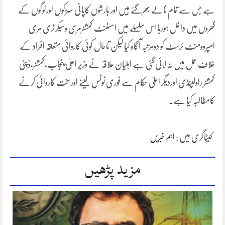
ہے جس سے تمام نالے بھرگئے ہیں اور بارشوں کاپانی سڑکوں اورلوگوں کے
گھروں میں داخل ہورہا اس سلسلے میں اسسٹنٹ کمشنرمری وسیکرٹری مری
امپروومنٹ ٹرسٹ کو دومرتبہ آگاہ کیا لیکن تاحال کوئی کاروائی متعلقہ افراد کے
خلاف عمل میں نہ لائی گئی ہے اہلیان علاقہ نے وزیر اعلیٰ پنجاب،کمشنر،ڈپٹی
کمشنر راولپنڈی اوردیگر اعلیٰ حکام سے فوری نوٹس لینے اورسخت کاروائی کرنے
کامطالبہ کیا ہے۔
کیٹاگری میں :
اہم خبریں
مزید پڑھیں