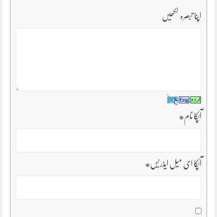
اپنا تبصرہ لکھیں
آپکا نام
*
آپکا ای میل ایڈریس
*