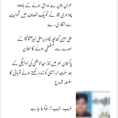
عمران خان سے دوستی ہونے کے باوجود
چودھری نثار نے تحریک انصاف میں شمولیت
سے انکاری رہے
علی امین گنڈاپور کا وزیراعلیٰ خیبرپختونخوا کے
عہدے سے مستعفی ہونے کا اعلان
پاکستان بھر میں نمازِ عیدالاضحی کی ادائیگی کے
بعد سنتِ ابراہیمی کو زندہ رکھتے ہوئے قربانی کا
سلسلہ شروع
غریب، غریب تر ہوتا جا رہا ہے