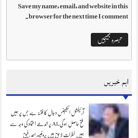
Save my name, email, and website in this
browser for the next time I comment.
اہم خبریں
آرٹیفشل انٹلیجنس دجال کا فتنہ ہے جس پر ہمیں
فتح حاصل ہو گی،AI پر اندھے اعتماد کی وجہ سے
ہمیں خطرات لاحق ہیں پروفیسر احمد رفیق