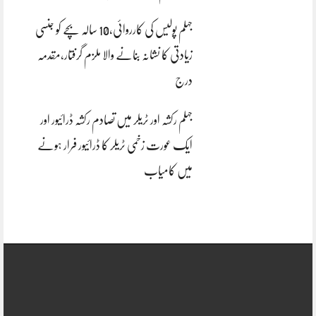
جہلم پولیس کی کارروائی،10 سالہ بچے کو جنسی
زیادتی کا نشانہ بنانے والا ملزم گرفتار،مقدمہ
درج
جہلم رکشہ اور ٹریلر میں تصادم رکشہ ڈرائیور اور
ایک عورت زخمی ٹریلر کا ڈرائیور فرار ہونے
میں کامیاب