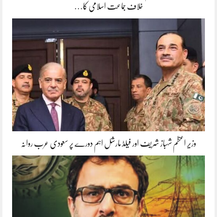
خلاف جماعت اسلامی کا…
وزیر اعظم شہباز شریف اور فیلڈ مارشل اہم دورے پر سعودی عرب روانہ