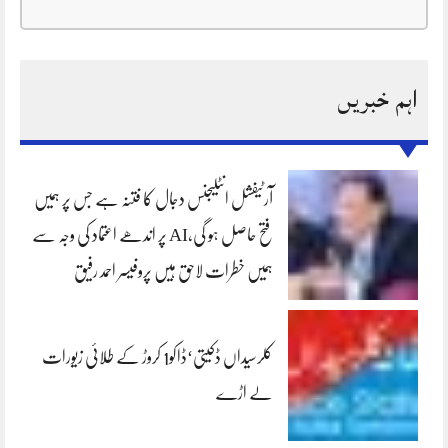
اہم خبریں
آرٹیفشل انٹلیجنس دجال کا فتنہ ہے جس پر ہمیں
فتح حاصل ہو گی،AI پر اندھے اعتماد کی وجہ سے
ہمیں خطرات لاحق ہیں پروفیسر احمد رفیق
کلرسیداں ڈکیتی‘ڈاکو1 کروڑ کے طلائی زیورات
لے اڑے