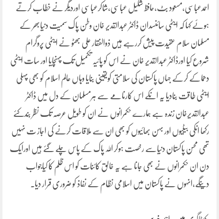
احمدعباسی،مسعود بٹ،حافظ شکیل عباسی،شاکرعباسی اوردیگر نے خطاب کرتے
ہوئے کہا کہ ایٹمی سائنسدان ڈاکٹر عبدالقدیر خان وطن پاک سمیت دنیابھر کے
مسلمان سلام عقیدت پیش کررہے ہیں ذوالفقار علی بھٹو نے ایٹمی پروگرام
شروع کیا اورڈاکٹر عبدالقدیر خان نے اس کو پائیہ تکمیل تک پہنچایا اور سات ایٹمی
دھماکے کرکے جہاں پاکستان کی سلامتی کویقینی بنایا وہاں عالم اسلام کو بھی پہلی
ایٹمی طاقت بنادیا یہ انکے اس کارنامے سے ہرمسلمان کے دل میں ڈاکٹر
عبدالقدیرخان زندہ ہے ہمارے حکمرانوں نے ان کو طویل عرصہ تک نظر بندکئے
رکھا انکی بیٹیوں اور بہن بھائیوں کو بھی ان سے ملاقات کرنے کی اجاز ت نہیں
تھی محسن پاکستان دنیاسے رخصت ہوکر اللہ پاک کے پاس چلے گئے ہیں اورایک
دن ان حکمرانوں نے بھی جانا ہے یہ خالق کائنات کو اس ظلم کا کیاجواب
دینگے،انہوں نے پاکستان میں اسلامی نظام کے نفاذ کو ضروری قرار دیا۔