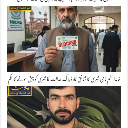
قائداعظم نامی شہری کا شناختی کارڈ بلاک،عدالت کا شہری کو پیش ہونے کا حکم