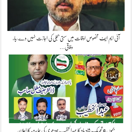
آئی ایم ایف مخصوص اوقات میں سستی بجلی کی اجازت نہیں دے رہا،
وفاقی…
جموں 6 تحریک شاد باد کا عبدالخطیب چودھری کی حمایت کا اعلان