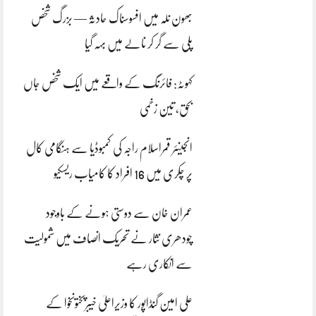
بھون نلہ میں افسوسناک حادثہ — بزرگ شخص
پلی سے گر کر نالے میں بہہ گیا
کہوٹہ: فائرنگ کے واقعے میں ایک شخص جاں
بحق، تین زخمی
انجینئر قمراسلام راجہ کی کمبوڈیا سے ہنگامی کال
پر چکری میں 16 افراد کا کامیاب ریسکیو
عمران خان سے دوستی ہونے کے باوجود
چودھری نثار نے تحریک انصاف میں شمولیت
سے انکاری رہے
علی امین گنڈاپور کا وزیراعلیٰ خیبرپختونخوا کے