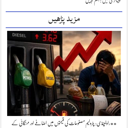
کیٹاگری میں :
اہم خبریں
مزید پڑھیں
**راولپنڈی: پٹرولیم مصنوعات کی قیمتوں میں اضافے اور مہنگائی کے