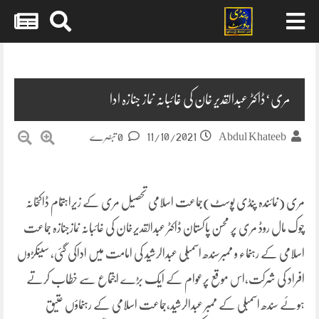
Skip
to
content
مری‘ڈاکٹر عبدالقدیر خان کی غائبانہ نماز جنازہ ادا
11/10/2021
Abdul Khateeb
0 تبصرے
مری (نمائندہ پنڈی پوسٹ)جماعت اسلامی تحصیل مری کے زیراہتمام ڈاکخانہ
چوک مال روڈ مری پر محسن پاکستان ڈاکٹر عبدالقدیرخان کی غائبانہ نمازجنازہ جماعت
اسلامی کے رہنماء و ممبرسندھ اسمبلی عبدالرشید کی امامت میں اداکی گئی، سینکڑوں
افراد کی شرکت،اس موقع پرعوام کے ایک بڑے اجتماع سے خطاب کرتے
ہوئے سندھ اسمبلی کے ممبر عبدالرشید،جماعت اسلامی کے رہنماؤں عتیق