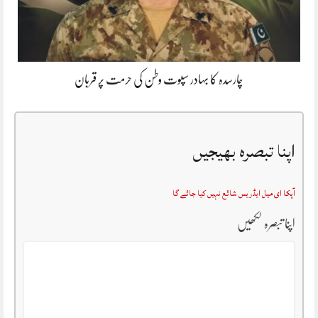
چارسدہ کا بہادر سپوت وطن کی حرمت پر قربان
اپنا تبصرہ بھیجیں
آپکا ای میل ایڈریس شائع نہیں کیا جائے گا
اپنا تبصرہ لکھیں