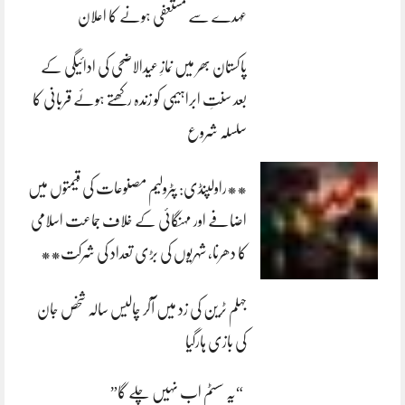
عہدے سے مستعفی ہونے کا اعلان
پاکستان بھر میں نمازِ عیدالاضحی کی ادائیگی کے
بعد سنتِ ابراہیمی کو زندہ رکھتے ہوئے قربانی کا
سلسلہ شروع
**راولپنڈی: پٹرولیم مصنوعات کی قیمتوں میں
اضافے اور مہنگائی کے خلاف جماعت اسلامی
کا دھرنا، شہریوں کی بڑی تعداد کی شرکت**
جہلم ٹرین کی زد میں آکر چالیس سالہ شخص جان
کی بازی ہارگیا
“یہ سسٹم اب نہیں چلے گا”