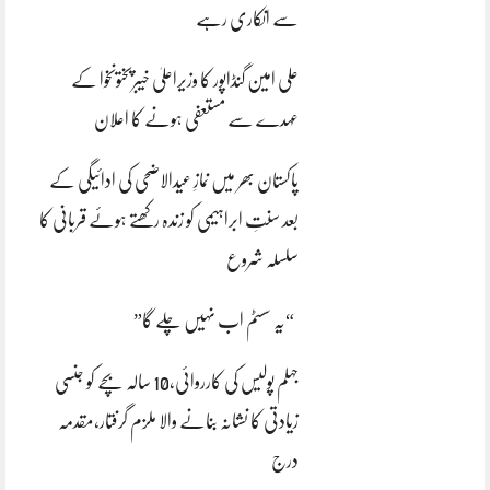
سے انکاری رہے
علی امین گنڈاپور کا وزیراعلیٰ خیبرپختونخوا کے
عہدے سے مستعفی ہونے کا اعلان
پاکستان بھر میں نمازِ عیدالاضحی کی ادائیگی کے
بعد سنتِ ابراہیمی کو زندہ رکھتے ہوئے قربانی کا
سلسلہ شروع
“یہ سسٹم اب نہیں چلے گا”
جہلم پولیس کی کارروائی،10 سالہ بچے کو جنسی
زیادتی کا نشانہ بنانے والا ملزم گرفتار،مقدمہ
درج