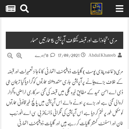
Skip
to
content
مری‘تجاوزات اور قبضہ کیخلاف آپریشن 5عمارتیں مسمار
17/08/2021
Abdul Khateeb
0 تبصرے
مری(نمائندہ پنڈی پوسٹ)گلیات ڈویلپمنٹ اتھارٹی کا ناجائز تعمیرات اور قبضہ
کے خلاف بڑے پیمانے پر آپریشن جاری متعدد پختہ عمارتوں کو گرا دیا گیا ترجمان جی
ڈی اے احسن حمید کے مطابق خیرہ گلی میں قبضہ کی گئی سرکاری اراضی واگزار
کروا لی گئی ہے اور بڑے پر ہونے والے اس آپریشن میں پانچ غیر قانونی عمارتوں
کو مکمل طور پر ختم کر دیا ہے اس آپریشن کی نگرانی ڈائریکٹر بی سی اے انور زیب
خان اور اسسٹنٹ کمشنر گلیات کر رہے ہیں اور گلیات ڈویلپمنٹ اتھارٹی