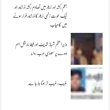
جہلم رکشہ اور ٹریلر میں تصادم رکشہ ڈرائیور اور
ایک عورت زخمی ٹریلر کا ڈرائیور فرار ہونے
میں کامیاب
وزیر اعظم شہباز شریف اور فیلڈ مارشل اہم
دورے پر سعودی عرب روانہ
غریب، غریب تر ہوتا جا رہا ہے