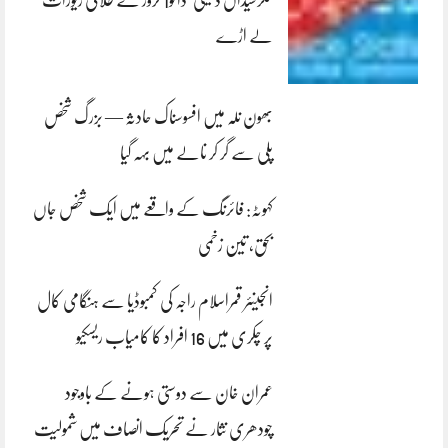
کلرسیداں ڈکیتی‘ڈاکو1 کروڑ کے طلائی زیورات
لے اڑے
بھون نلہ میں افسوسناک حادثہ — بزرگ شخص
پلی سے گر کر نالے میں بہہ گیا
کہوٹہ: فائرنگ کے واقعے میں ایک شخص جاں
بحق، تین زخمی
انجینئر قمراسلام راجہ کی کمبوڈیا سے ہنگامی کال
پر چکری میں 16 افراد کا کامیاب ریسکیو
عمران خان سے دوستی ہونے کے باوجود
چودھری نثار نے تحریک انصاف میں شمولیت