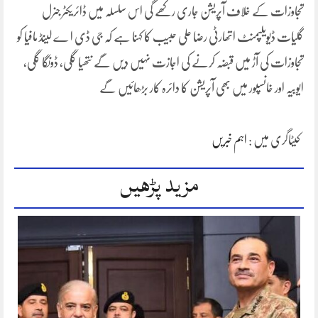
تجاوزات کے خلاف آپریشن جاری رکھے گی اس سلسلہ میں ڈائریکٹر جنرل
گلیات ڈیویلپمنٹ اتھارٹی رضا علی حبیب کا کہنا ہے کہ جی ڈی ا ے لینڈ مافیا کو
تجاوزات کی آڑ میں قبضہ کرنے کی اجازت نہیں دیں گے نتھیا گلی، ڈونگا گلی،
ایوبیہ اور خانسپور میں بھی آپریشن کا دائرہ کار بڑھائیں گے
کیٹاگری میں :
اہم خبریں
مزید پڑھیں