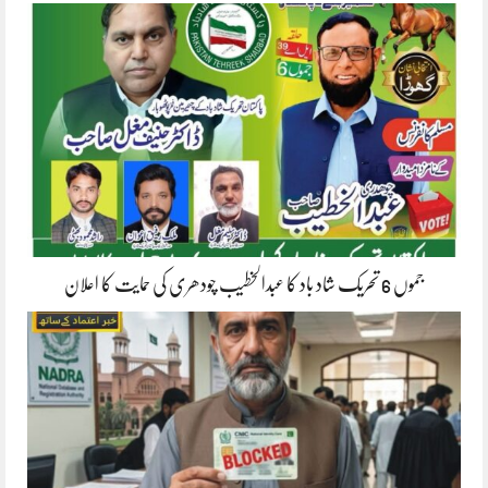
جموں 6 تحریک شاد باد کا عبدالخطیب چودھری کی حمایت کا اعلان