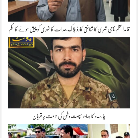
قائداعظم نامی شہری کا شناختی کارڈ بلاک،عدالت کا شہری کو پیش ہونے کا حکم
چارسدہ کا بہادر سپوت وطن کی حرمت پر قربان