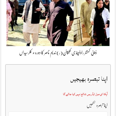
ڈپٹی کمشنر راولپنڈی کیپٹن(ر) ندیم ناصر کا دورہء کلرسیداں
اپنا تبصرہ بھیجیں
آپکا ای میل ایڈریس شائع نہیں کیا جائے گا
اپنا تبصرہ لکھیں