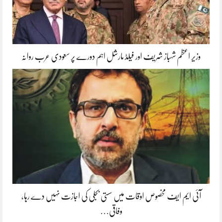
وزیر اعظم شہباز شریف اور فیلڈ مارشل اہم دورے پر سعودی عرب روانہ
آئی ایم ایف مخصوص اوقات میں سستی بجلی کی اجازت نہیں دے رہا،
وفاقی…