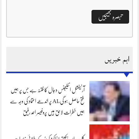
اہم خبریں
آرٹیفشل انٹلیجنس دجال کا فتنہ ہے جس پر ہمیں
فتح حاصل ہو گی،AI پر اندھے اعتماد کی وجہ سے
ہمیں خطرات لاحق ہیں پروفیسر احمد رفیق