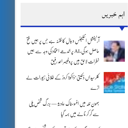
اہم خبریں
آرٹیفشل انٹلیجنس دجال کا فتنہ ہے جس پر ہمیں فتح
حاصل ہو گی،AI پر اندھے اعتماد کی وجہ سے ہمیں
خطرات لاحق ہیں پروفیسر احمد رفیق
کلرسیداں ڈکیتی‘ڈاکو1 کروڑ کے طلائی زیورات لے
اڑے
بھون نلہ میں افسوسناک حادثہ — بزرگ شخص پلی
سے گر کر نالے میں بہہ گیا