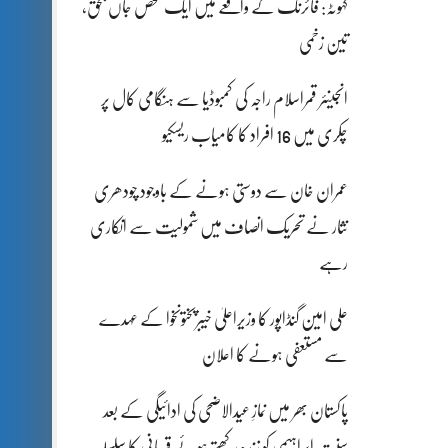
کہوٹہ: فائرنگ کے واقعے میں ایک شخص جاں بحق،
تین زخمی
انجینئر قمراسلام راجہ کی کمبوڈیا سے ہنگامی کال پر
چکری میں 16 افراد کا کامیاب ریسکیو
عمران خان سے دوستی ہونے کے باوجود چودھری
نثار نے تحریک انصاف میں شمولیت سے انکاری
رہے
علی امین گنڈاپور کا وزیراعلیٰ خیبرپختونخوا کے عہدے
سے مستعفی ہونے کا اعلان
پاکستان بھر میں نمازِ عیدالاضحی کی ادائیگی کے بعد
سنتِ ابراہیمی کو زندہ رکھتے ہوئے قربانی کا سلسلہ