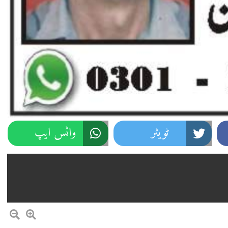
ٹویٹر
واٹس ایپ