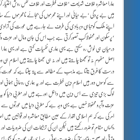
ہمارا معاشرہ خلاف شریعت ‘خلاف فطرت اور خلاف نفس روش اختیار کرتا 
ہیں بے پردگی ‘بے حیائی اور اپنے محرموں کی بجائے نامحرموں کے ساتھ ب
اپنے ملک کو تباہی وبربادی کی طرف لے جارہے ہیں عورت کی آزادی 
‘پرسکون اور محفوظ کب تصورکرتی ہے جب اس کی جان ومال اور عزت وآب
درمیان ہی خوش رہ سکتی ہے یہی ہماری نفسیات کہتی ہے اور یہی ہمارا د
اصل مفہوم نہ توسمجھنا چاہتے ہیں اور نہ ہی سجھنا چاہتے ہیں اسلام ہی و
درست کا فرق بتاتا ہے مذہب کے مطالعہ سے پتہ چلتا ہے کہ عورت
سے کوسوں دور ہیں اسلام دین فطرت ہے اور یہ ہماری روحانی جسمانی اور ن
لوگ بڑی تیزی سے اس دین میں داخل ہورہے ہیں اور مغربی دنیا کو 
عزت وآبرو محفوظ نہیں ہے یہی وجہ ہے کہ مغربی دنیا میں عورتوں سے
امر کی ہے کہ ہم اسلامی اقدار کے عین مطابق معاشرہ اور قوانین میں اص
یکساں مقام تو ضرور رکھتے ہیں لیکن ان کی ترجیحات ان کی ضروریات ا
وترقی اور صحت وتندرستی کی ضرورت ہوتی ہے اسی قدر عورت کو بھی اس م