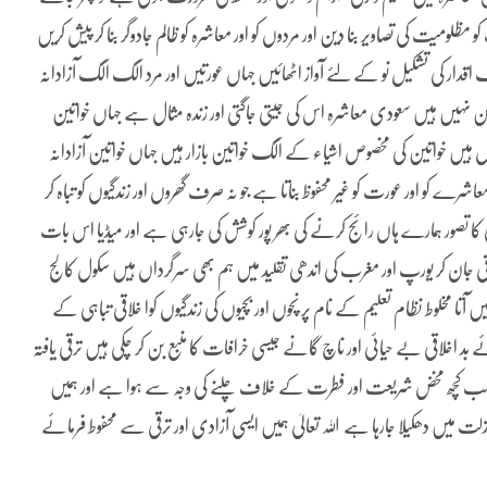
لومیت کی تصاویر بنا دین اور مردوں کو اور معاشرہ کو ظالم جادوگر بنا کر پیش کریں
ر کی تشکیل نو کے لئے آواز اٹھائیں جہاں عورتیں اور مرد الگ الگ آزادانہ
ممکن نہیں ہیں سعودی معاشرہ اس کی جیتی جاگتی اور زندہ مثال ہے جہاں خواتین
ہیں خواتین کی مخصوص اشیاء کے الگ خواتین بازار ہیں جہاں خواتین آزادانہ
شرے کو اور عورت کو غیر محفوظ بناتا ہے جو نہ صرف گھروں اور زندگیوں کو تباہ کر
کا تصور ہمارے ہاں رائج کرنے کی بھر پور کوشش کی جارہی ہے اور میڈیا اس بات
قی جان کر یورپ اور مغرب کی اندھی تقلید میں ہم بھی سرگرداں ہیں سکول کالج
آتا مخلوط نظام تعلیم کے نام پر نچوں اور بچیوں کی زندگیوں کوا خلاقی تباہی کے
 بد اخلاقی بے حیائی اور ناچ گانے جیسی خرافات کا منبع بن کر چکی ہیں ترقی یافتہ
 یہ سب کچھ مخض شریعت اور فطرت کے خلاف چلنے کی وجہ سے ہوا ہے اور ہمیں
لت میں دھکیلا جارہا ہے اللہ تعالیٰ ہمیں ایسی آزادی اور ترقی سے محفوط فرمائے