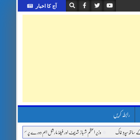
آج کا اخبار
رابطہ کریں
خاک
وزیر اعظم شہباز شریف اور فیلڈ مارشل اہم دورے پر سعودی عرب روانہ
آئی