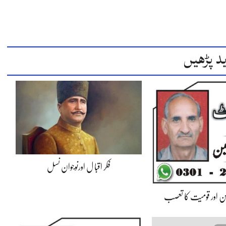
د پڑھیں
فکر اقبا ل اورنوجوان نسل
ن اور قومیت کا تعصب