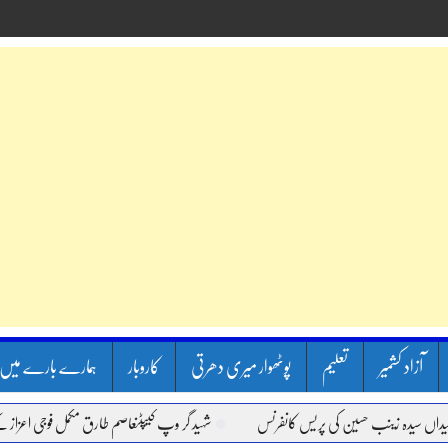
آزاد کشمیر
تعلیم
پوٹھوار میری دھرتی
کاروبار
ہمارے بارے میں
ینب حسین کی پریس کانفرنس
شہید گر وپ کیپٹنعاصم طارق مکمل فوجی اعزاز کے ساتھ سپردِ 