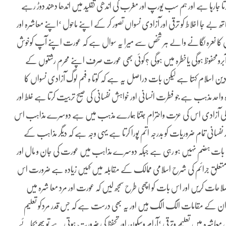
جارہا ہے اور ہم سب یورپ اور مغرب کی اندھی تقلید میں اندھا دھند دوڑ رہے
ے جا اخلاط کو ترقی اور آزادی نسواں تصور کر کے اپنے ماحول ‘اپنے معاشرہ اور
کا نعرہ لگانے والے ہر شخص سے میرا یہ سوال ہے کہ عورت اپنے آپ کوخوش
رومحفوظ ہوگی یاخطرہ میں ہوگی ؟کوئی بھی عورت صرف اپنے محرم رشتوں کے
ین اسلام کہتا ہے لیکن بات دراصل یہ ہے کہ کوتا ہ فہم لوگ آزادی نسواں کا
ہ واحد مذہب ہے جو فطرت انسانی اور خواہش نفسانی کی صیح تربیت کرتا ہے غلط اور
 کی آزادی اس کی عزت واحترام جتنا ہمارے مذہب میں ہے دوسرے مذاہب اس
فسانی تمام ضروریات کو بدرجہ اتم پورا کرتا ہے یہی وجہ ہے کہ دیگر مذاہب کے
یہ بات ہضم نہیں ہو رہی ہے جبکہ دوسرے مذاہب میں عورت کی جان و مال اور
 متعلق جرائم کی شرح اسلامی ممالک کے مقابلہ میں کہیں زیادہ ہے ضرورت اس
لاحات کریں اور اس بات کو اچھی طرح سمجھ لیں کہ عورت اور مرد معا شرہ میں
ور ان کے مقامات الگ الگ ہیں اور یہ بھی درست ہے کہ جس قدر مردکو تعلیم
عاشرہ میں تعلیم وترقی ‘آرام وسکون اور تحفظ کی ضرورت ہوتی ہے تو پھربجائے