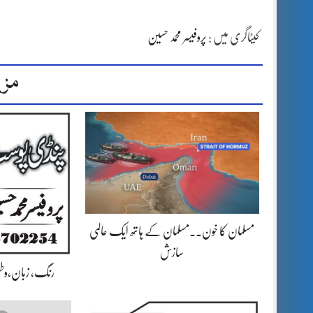
کیٹاگری میں :
پروفیسر محمد حسین
مزی
مسلمان کا خون۔۔مسلمان کے ہاتھ ایک عالمی
سازش
رنگ، زبان،وط