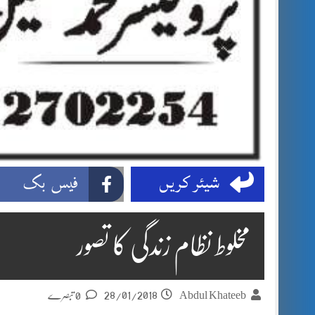
شیئر کریں
فیس بک
مخلوط نظام زندگی کا تصور
28/01/2018
Abdul Khateeb
0 تبصرے