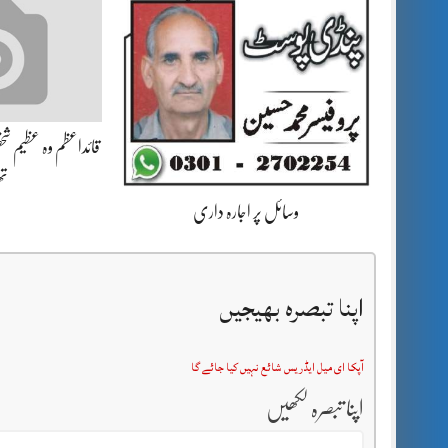
قائداعظم وہ عظیم شخص
تھ
وسائل پر اجارہ داری
اپنا تبصرہ بھیجیں
آپکا ای میل ایڈریس شائع نہیں کیا جائے گا
اپنا تبصرہ لکھیں