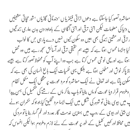
شرہ تصور کیا جاسکتا ہے دھوں اڑاتی فیکٹر یا ں ‘دندناتی گاڑیاں ‘شور مچاتی مشینیں
 دنیا کی معلومات لیکن اتنی ترقی اور اتنی آگاہی کے باوجود دن بدن ہماری زند گیوں
ترقی اور مشینی زندگی بھی ہمیں وہ سکون کیوں نہیں دے پارہی جس کا خواب
ا ؟ایسا محسوس ہوتا ہے کہ جیسے ہم حقیقی ترقی اور آسائش سمجھ رہے ہیں وہ محض
ا ہے اور سچی خوشی محسوس کرتا ہے جب وہ اپنے آپ کو محفوظ تصور کرتا ہے جیسے
 پاکر خوش اور مطمئن ہوتا ہے بلکل یہی نفسیات ایک بالغ انسان کی بھی ہے کہ
 سکون پاتا ہے اللہ تعالیٰ نے ایک معاشرہ کو مرد عورت پر مشتمل ایک مکمل نظام
وم قرار دیا عورت کو ماں بنایا تو باپ بنا کر ماں کے رشتے کی تکمیل کی بہن پیدا
 میں بیوی بنائی تو شوہر کی شکل میں ایک ایسا مرد تخلیق کیا جو جو کہ حکمران ہونے
 اور بیوی کے روپ میں بہترین خدمت گار ہمدرد اور غم گسار بنا یا تو مرد کی
یں محافظ اور کہیں کفیل کے طور پر عورت کے لئے لازم وملزوم ہوا لیکن افسوس کہ