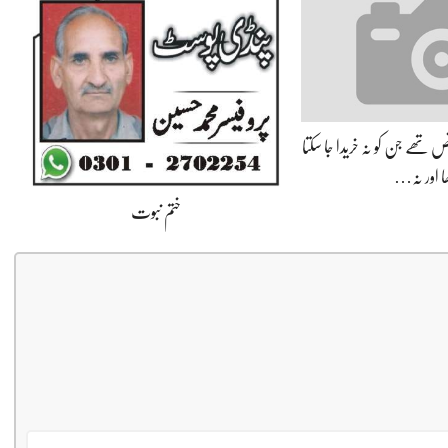
 تھے جن کو نہ خریدا جا سکتا
ا اور نہ…
ختم نبوت