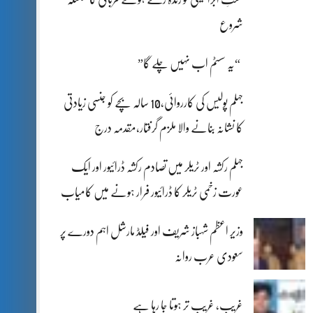
شروع
“یہ سسٹم اب نہیں چلے گا”
جہلم پولیس کی کارروائی،10 سالہ بچے کو جنسی زیادتی
کا نشانہ بنانے والا ملزم گرفتار،مقدمہ درج
جہلم رکشہ اور ٹریلر میں تصادم رکشہ ڈرائیور اور ایک
عورت زخمی ٹریلر کا ڈرائیور فرار ہونے میں کامیاب
وزیر اعظم شہباز شریف اور فیلڈ مارشل اہم دورے پر
سعودی عرب روانہ
غریب، غریب تر ہوتا جا رہا ہے