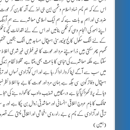
اس کے کہ ہم نام نہاد اسلام دشمن این جی اوز کے آلہ کاربن کر عورت کو مظ
ضروری اور اہم یہ بات ہے کہ ہم ایک اسلامی معاشرے سے ہم آہنگ اقدا
اپنے امور کی انجام دہی کو ممکن بنائیں اور اس کے لئے اقدامات کچھ نا
کے لئے الگ سکول کالج یونیورسٹی ہسپتال مساجد میں الگ جگہیں مختص 
گھوم پھر سکتی ہیں ذراسوچئے مرد اور عورت کا غیر فطری غیر شرعی اخلاط معا
سکتا ہے ملکہ معاشرے کی تباہی کا باعث بھی بنتا ہے مخلوط نظام زندگی 
میں سب سے آگے اپنا کردار ادا کر رہا ہے اور اس کوآزادی نسواں اور تر
ہسپتال دفاتر کون سی جگہ ہے جہان مرد اور عورت کا بے جا اخلاط نظر نہیں 
دہانے پرلا کھڑا کیا گیا ہے درسگاہیں تہذیب وادب کا گہوارہ بنے کی بجائے
ممالک کا بام عروج اخلاقی ‘انسانی اور معاشرتی زوال بن چکا ہے اور
ترقی اور آزادی کے نام پر بے راہ روی ‘فحاشی اور اخلاقی پستی کے قصرمذ
(امین)