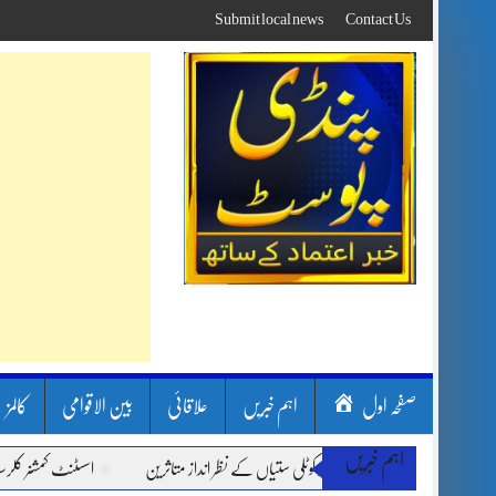
Skip
Submit local news
Contact Us
to
content
صفحہ اول
اہم خبریں
علاقائی
بین الاقوامی
کالمز
اہم خبریں
 لینڈ سلائیڈنگ اور کوٹلی ستیاں کے نظر انداز متاثرین
اسسٹنٹ کمشنر کلرسیداں سیدہ ز