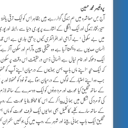
پروفیسر محمد حسین
آج جس معاشرہ میں ہم زندگی گزار رہے ہیں بظاہر اس کو ایک ترقی یافتہ معا
‘تیز رفتار زندگی اور ایک انگلی کے اشارے پر پوری دنیا سے رابطہ اور پوری
میں بے سکونی ‘ بے آرامی اور افراتفری کیوں بڑھتی جارہی ہے اس قدر 
انسان صدیوں سے دیکھتا آرہا ہے وہ حقیقی چین وآرام اور سکون آخر ہے کی
ایک دھوکہ اور خام خیال ہے انسانی ذہن درحقیقت اس وقت پر سکون ہوت
کہ ایک بچہ ‘اپنے ماں باپ بہن بھائیوں کے درمیان اپنے آپ کو محفوظ
جب وہ اپنے اعتبار کے لوگوں کے درمیان ہوتا ہے تو خود کو محفوظ اور پر
کے ساتھ تخلیق کیا عورت اور مرد دونوں کو ایک دوسرے کے ساتھ لازم وملز
کی تو مرد کی شکل میں بھا ئی پیدا کر کے اس کا محافظ بنا یا عورت کے روپ
کے ساتھ سارے کنبے کا کفیل بھی ہوا یوں ایک طرف عورت کو ماں بہن بیٹی
تخلیق ایک باپ بھائی بیٹے اور شوہر کے روپ میں کی جو کہیں حکمران کہ