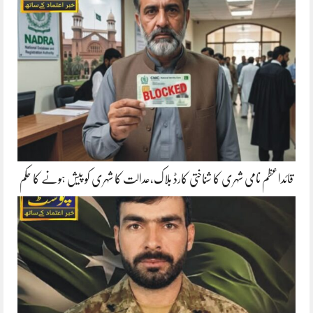
قائداعظم نامی شہری کا شناختی کارڈ بلاک،عدالت کا شہری کو پیش ہونے کا حکم