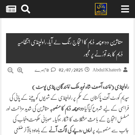
Skip
to
content
متاثرین ددہوچھہ ڈیم کا احتجاج رنگ لے آیا، راولپنڈی انتظامیہ
ڈیم کا بند توڑنے پر مجبور
02/07/2025
Abdul Khateeb
0 تبصرے
راولپنڈی (نمائندہ آصف شاہ نوید ملک نمائندگان پنڈی پوسٹ )
سپریم کورٹ آف پاکستان کے حکم پر راولپنڈی کے شہریوں کو پینے کے پانی کی
فراہمی کے لیے شروع کیا گیا
ددہوچھہ ڈیم کا منصوبہ
متاثرین کی شدید مزاحمت اور
مسلسل احتجاج کے باعث مشکلات کا شکار ہوگیا۔ صوبائی حکومت پنجاب کی
جانب سے منصوبے پر
اربوں روپے کی لاگت آنے
کے باوجود بالآخر ضلعی