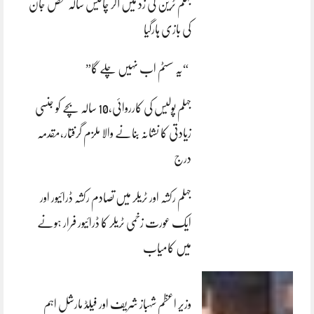
جہلم ٹرین کی زد میں آکر چالیس سالہ شخص جان
کی بازی ہارگیا
“یہ سسٹم اب نہیں چلے گا”
جہلم پولیس کی کارروائی،10 سالہ بچے کو جنسی
زیادتی کا نشانہ بنانے والا ملزم گرفتار،مقدمہ
درج
جہلم رکشہ اور ٹریلر میں تصادم رکشہ ڈرائیور اور
ایک عورت زخمی ٹریلر کا ڈرائیور فرار ہونے
میں کامیاب
وزیر اعظم شہباز شریف اور فیلڈ مارشل اہم