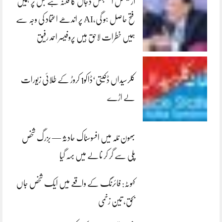
آرٹیفشل انٹلیجنس دجال کا فتنہ ہے جس پر ہمیں
فتح حاصل ہو گی،AI پر اندھے اعتماد کی وجہ سے
ہمیں خطرات لاحق ہیں پروفیسر احمد رفیق
کلرسیداں ڈکیتی‘ڈاکو1 کروڑ کے طلائی زیورات
لے اڑے
بھون نلہ میں افسوسناک حادثہ — بزرگ شخص
پلی سے گر کر نالے میں بہہ گیا
کہوٹہ: فائرنگ کے واقعے میں ایک شخص جاں
بحق، تین زخمی