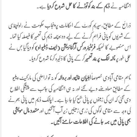
انتظامیہ نے
ڈیم کے بند کو توڑنے کا عمل شروع کردیا
ہے۔
ذرائع کے مطابق، سپریم کورٹ کے احکامات پر پنجاب حکومت نے راولپنڈی
کے شہریوں کو پانی فراہم کرنے کے لیے ددہوچھہ ڈیم کی تعمیر کا فیصلہ کیا تھا۔
اس منصوبے کا ٹھیکہ
فرنٹیئر ورکس آرگنائزیشن (ایف ڈبلیو او)
کو دیا گیا جس نے
عملی طور پر
نالہ لنگ پر بند تعمیر
کر کے پانی کا ذخیرہ کرنا شروع کردیا۔
تاہم مقامی آبادی خصوصاً
اہلیان خانپور اور بروالہ
کو نہ تو اراضی کی مارکیٹ ویلیو
کے مطابق معاوضے دیے گئے اور نہ ہی انتظامیہ کی جانب سے پیشگی اطلاع
دی گئی کہ ان کی زمینوں پر پانی جمع کیا جا رہا ہے۔ اچانک ڈیم میں پانی بھرنے
کی وجہ سے مقامی لوگوں کی زرعی زمینیں زیر آب آ گئیں اور
متعدد مال مویشی
بھی پانی میں بہہ جانے کی اطلاعات سامنے آئیں۔