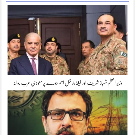
وزیر اعظم شہباز شریف اور فیلڈ مارشل اہم دورے پر سعودی عرب روانہ