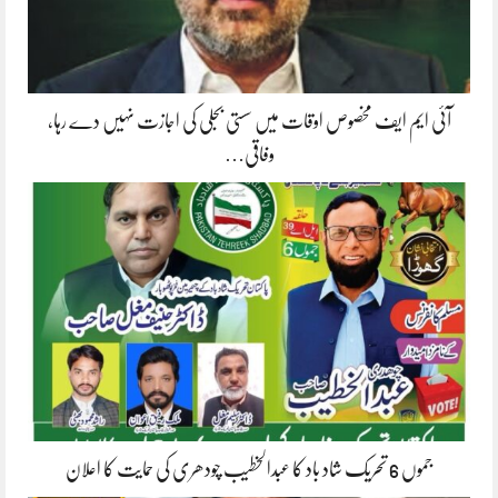
آئی ایم ایف مخصوص اوقات میں سستی بجلی کی اجازت نہیں دے رہا،
وفاقی…
جموں 6 تحریک شاد باد کا عبدالخطیب چودھری کی حمایت کا اعلان