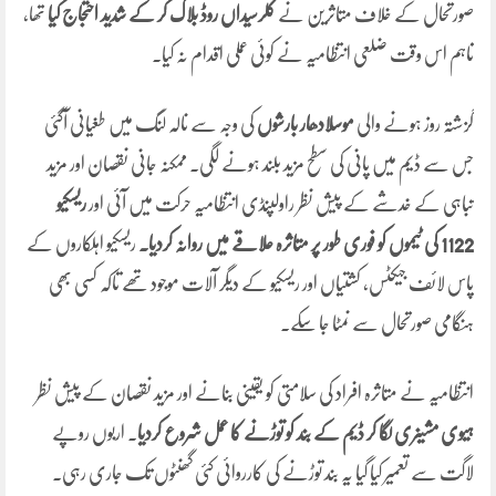
صورتحال کے خلاف متاثرین نے
کلرسیداں روڈ بلاک کر کے شدید احتجاج کیا
تھا،
تاہم اس وقت ضلعی انتظامیہ نے کوئی عملی اقدام نہ کیا۔
گزشتہ روز ہونے والی
موسلادھار بارشوں
کی وجہ سے نالہ لنگ میں طغیانی آگئی
جس سے ڈیم میں پانی کی سطح مزید بلند ہونے لگی۔ ممکنہ جانی نقصان اور مزید
تباہی کے خدشے کے پیش نظر راولپنڈی انتظامیہ حرکت میں آئی اور
ریسکیو
1122 کی ٹیموں کو فوری طور پر متاثرہ علاقے میں روانہ کردیا۔
ریسکیو اہلکاروں کے
پاس لائف جیکٹس، کشتیاں اور ریسکیو کے دیگر آلات موجود تھے تاکہ کسی بھی
ہنگامی صورتحال سے نمٹا جا سکے۔
انتظامیہ نے متاثرہ افراد کی سلامتی کو یقینی بنانے اور مزید نقصان کے پیش نظر
ہیوی مشینری لگا کر ڈیم کے بند کو توڑنے کا عمل شروع کردیا
۔ اربوں روپے
لاگت سے تعمیر کیا گیا یہ بند توڑنے کی کارروائی کئی گھنٹوں تک جاری رہی۔