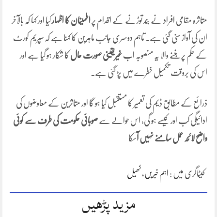
متاثرہ مقامی افراد نے بند توڑنے کے اقدام پر
اطمینان کا اظہار
کیا اور کہا کہ بالآخر
ان کی آواز سنی گئی ہے۔ تاہم دوسری جانب ماہرین کا کہنا ہے کہ سپریم کورٹ
کے حکم پر بننے والا یہ منصوبہ اب
غیریقینی صورت حال
کا شکار ہو گیا ہے اور
اس کی بروقت تکمیل خطرے میں پڑ گئی ہے۔
ذرائع کے مطابق ڈیم کی تعمیر کا مستقبل کیا ہو گا اور متاثرین کے معاوضوں کی
ادائیگی کب اور کیسے ہو گی، اس حوالے سے
صوبائی حکومت کی طرف سے کوئی
واضح لائحہ عمل سامنے نہیں آ
سکا
کیٹاگری میں :
اہم خبریں
،
کھیل
مزید پڑھیں