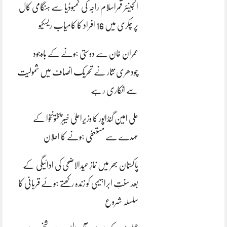
انجینئر قمراسلام راجہ کی کمبوڈیا سے ہنگامی کال
پر چکری میں 16 افراد کا کامیاب ریسکیو
عمران خان سے دوستی ہونے کے باوجود
چودھری نثار نے تحریک انصاف میں شمولیت
سے انکاری رہے
علی امین گنڈاپور کا وزیراعلیٰ خیبرپختونخوا کے
عہدے سے مستعفی ہونے کا اعلان
پاکستان بھر میں نمازِ عیدالاضحی کی ادائیگی کے
بعد سنتِ ابراہیمی کو زندہ رکھتے ہوئے قربانی کا
سلسلہ شروع