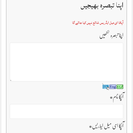
اپنا تبصرہ بھیجیں
آپکا ای میل ایڈریس شائع نہیں کیا جائے گا
اپنا تبصرہ لکھیں
آپکا نام
*
آپکا ای میل ایڈریس
*