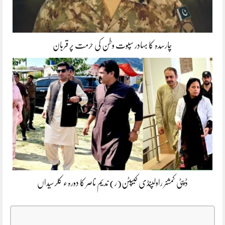
چارسدہ کا بہادر سپوت وطن کی حرمت پر قربان
ڈپٹی کمشنر راولپنڈی کیپٹن(ر) ندیم ناصر کا دورہء کلرسیداں