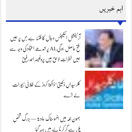
اہم خبریں
آرٹیفشل انٹلیجنس دجال کا فتنہ ہے جس پر ہمیں
فتح حاصل ہو گی،AI پر اندھے اعتماد کی وجہ سے
ہمیں خطرات لاحق ہیں پروفیسر احمد رفیق
کلرسیداں ڈکیتی‘ڈاکو1 کروڑ کے طلائی زیورات
لے اڑے
بھون نلہ میں افسوسناک حادثہ — بزرگ شخص
پلی سے گر کر نالے میں بہہ گیا