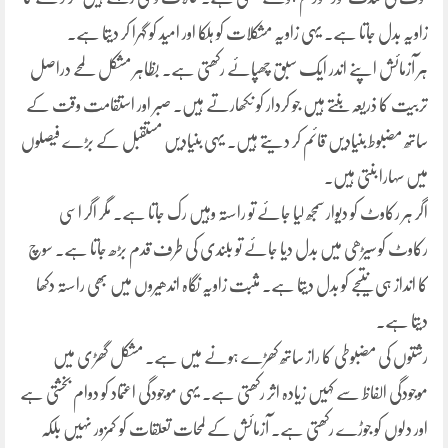
زاویہ بدل جاتا ہے۔ یہی زاویہ مشکلات کو ہلکا اور امید کو گہرا کر دیتا ہے۔
ہر آزمائش اپنے اندر ایک سبق چھپائے رکھتی ہے۔ بظاہر مشکل لمحے دراصل
تربیت کا ذریعہ بنتے ہیں جو کردار کو نکھارتے ہیں۔ صبر اور استقامت وقت کے
ساتھ مضبوط بنیادیں قائم کر دیتے ہیں۔ یہی بنیادیں مستقبل کے بڑے فیصلوں
میں سہارا بنتی ہیں۔
اگر ہر رکاوٹ کو دیوار سمجھ لیا جائے تو راستہ وہیں رک جاتا ہے۔ مگر اگر اسی
رکاوٹ کو سیڑھی میں بدل دیا جائے تو بلندی کی طرف قدم بڑھ جاتا ہے۔ سوچ
کا انداز ہی نتیجے کو بدل دیتا ہے۔ مثبت زاویہ نگاہ اندھیروں میں بھی راستہ دکھا
دیتا ہے۔
رشتوں کی مضبوطی کا راز ساتھ کھڑے ہونے میں ہے۔ مشکل گھڑی میں
موجودگی الفاظ سے کہیں زیادہ اثر رکھتی ہے۔ یہی موجودگی اعتماد کو دوام بخشتی ہے
اور دلوں کو جوڑے رکھتی ہے۔ آزمائش کے لمحات تعلقات کو کمزور نہیں بلکہ