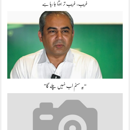
غریب، غریب تر ہوتا جا رہا ہے
“یہ سسٹم اب نہیں چلے گا”