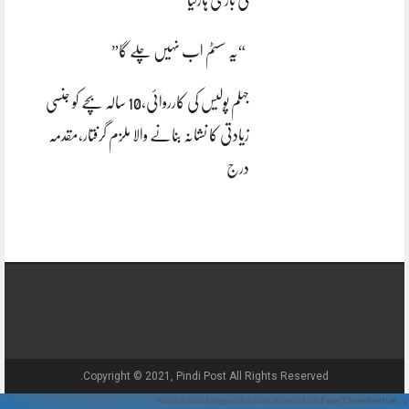
کی بازی ہارگیا
“یہ سسٹم اب نہیں چلے گا”
جہلم پولیس کی کارروائی،10 سالہ بچے کو جنسی
زیادتی کا نشانہ بنانے والا ملزم گرفتار،مقدمہ
درج
Copyright © 2021, Pindi Post All Rights Reserved.
// Show Author Image with Author Name in UrduPaper Theme function