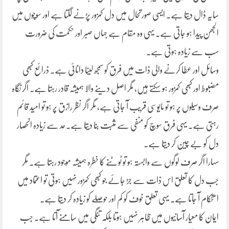
سایہ ڈال دیتا ہے۔ ایسی صورتحال میں دل کمزور پڑنے لگتا ہے اور سوچوں میں
الجھن پیدا ہو جاتی ہے۔ یہی وہ مقام ہے جہاں صبر اور حکمت کی ضرورت
سب سے زیادہ ہوتی ہے۔
وسائل اور عطا کرنے والی ذات میں فرق کو سمجھ لینا دانائی ہے۔ ذرائع کبھی
مضبوط اور کبھی کمزور ہو سکتے ہیں، مگر اصل دینے والا ہمیشہ قادر رہتا ہے۔ اگر نگاہ
صرف وسیلوں پر ہو تو مایوسی قریب آ جاتی ہے، مگر اگر نظر رازق پر ہو تو امید قائم
رہتی ہے۔ یہی فرق سوچ کو منفی سے مثبت بنا دیتا ہے۔حد سے زیادہ انحصار
دل کو بے چین کر دیتا ہے۔
سہارا اگر صرف لوگوں سے وابستہ ہو تو ٹوٹنے کا خطرہ ہمیشہ موجود رہتا ہے۔ مگر
جب دل کا تعلق اس ذات سے جڑ جائے جو کبھی کمزور نہیں ہوتی تو اعتماد میں
استحکام آ جاتا ہے۔ یہی تعلق خوف کو کم اور حوصلے کو زیادہ کر دیتا ہے۔
ایمان کا معیار آسانیوں میں ظاہر نہیں ہوتا بلکہ تنگی میں سامنے آتا ہے۔ جب