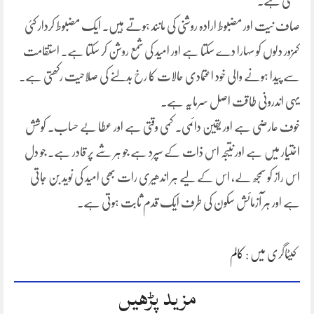
سکتی ہے۔
صاف نیت اور مضبوط ارادہ روشنی کی مانند ہوتے ہیں۔ ایک مضبوط کردار کئی
کمزور دلوں کو سہارا دے سکتا ہے اور امید کی شمع روشن کر سکتا ہے۔ استقامت
سے پیدا ہونے والی خود اعتمادی حالات کا رخ بدلنے کی صلاحیت رکھتی ہے۔
یہی اندرونی طاقت اصل سرمایہ ہے۔
خوف عارضی ہے اور یقین دائمی۔ کمی وقتی ہے اور عطا بے حساب۔ کوشش
اختیار میں ہے اور نتیجہ اس ذات کے سپرد ہے جو ہر شے پر قادر ہے۔ جو دل
اس راز کو سمجھ لے، اس کے لیے ہر اندھیری رات بھی امید کی نوید بن جاتی
ہے اور ہر آزمائش سکون کی طرف ایک قدم ثابت ہوتی ہے۔
کیٹاگری میں :
کالم
مزید پڑھیں