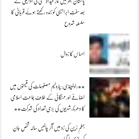
پاکستان بھر میں نمازِ عیدالاضحی کی ادائیگی کے
بعد سنتِ ابراہیمی کو زندہ رکھتے ہوئے قربانی کا
سلسلہ شروع
احساس کا زوال
**راولپنڈی: پٹرولیم مصنوعات کی قیمتوں میں
اضافے اور مہنگائی کے خلاف جماعت اسلامی
کا دھرنا، شہریوں کی بڑی تعداد کی شرکت**
جہلم ٹرین کی زد میں آکر چالیس سالہ شخص جان