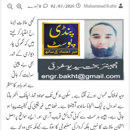
02/03/2026
Muhammad Kabir
0 تبصرے
کبھی حالات ایسا
رخ اختیار کر لیتے
ہیں کہ گھر کی چار
دیواری کے اندر
بھی بے چینی
سرایت کر جاتی
ہے اور باہر کا منظر
مزید خوفناک محسوس ہونے لگتا ہے۔ سکون جو کل تک موجود تھا، اچانک بکھر جاتا
ہے اور دل پر ایک انجانا سا بوجھ آ بیٹھتا ہے۔ فضا میں غیر یقینی کی کیفیت پیدا ہو
جاتی ہے، جیسے ہر سمت سے کوئی آزمائش قریب آ رہی ہو۔ ایسے مواقع پر اصل
امتحان حالات کا نہیں بلکہ کردار کی مضبوطی کا ہوتا ہے، کیونکہ یہی وہ لمحہ ہے