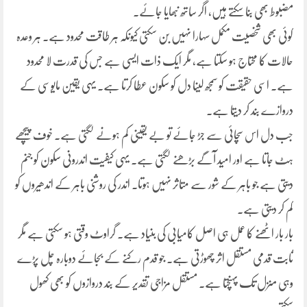
مضبوط بھی بنا سکتے ہیں، اگر ساتھ نبھایا جائے۔
کوئی بھی شخصیت مکمل سہارا نہیں بن سکتی کیونکہ ہر طاقت محدود ہے۔ ہر وعدہ
حالات کا محتاج ہو سکتا ہے، مگر ایک ذات ایسی ہے جس کی قدرت لا محدود
ہے۔ اسی حقیقت کو سمجھ لینا دل کو سکون عطا کرتا ہے۔ یہی یقین مایوسی کے
دروازے بند کر دیتا ہے۔
جب دل اس سچائی سے جڑ جائے تو بے یقینی کم ہونے لگتی ہے۔ خوف پیچھے
ہٹ جاتا ہے اور امید آگے بڑھنے لگتی ہے۔ یہی کیفیت اندرونی سکون کو جنم
دیتی ہے جو باہر کے شور سے متاثر نہیں ہوتا۔ اندر کی روشنی باہر کے اندھیروں کو
کم کر دیتی ہے۔
بار بار اٹھنے کا عمل ہی اصل کامیابی کی بنیاد ہے۔ گراوٹ وقتی ہو سکتی ہے مگر
ثابت قدمی مستقل اثر چھوڑتی ہے۔ جو قدم رکنے کے بجائے دوبارہ چل پڑے
وہی منزل تک پہنچتا ہے۔ مستقل مزاجی تقدیر کے بند دروازوں کو بھی کھول