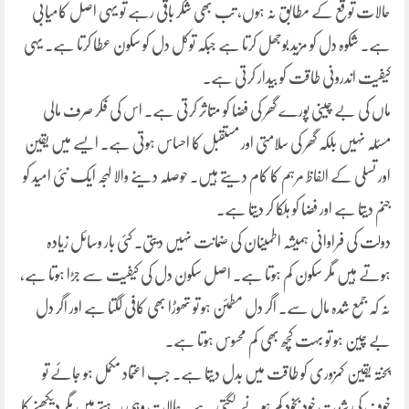
حالات توقع کے مطابق نہ ہوں، تب بھی شکر باقی رہے تو یہی اصل کامیابی
ہے۔ شکوہ دل کو مزید بوجھل کرتا ہے جبکہ توکل دل کو سکون عطا کرتا ہے۔ یہی
کیفیت اندرونی طاقت کو بیدار کرتی ہے۔
ماں کی بے چینی پورے گھر کی فضا کو متاثر کرتی ہے۔ اس کی فکر صرف مالی
مسئلہ نہیں بلکہ گھر کی سلامتی اور مستقبل کا احساس ہوتی ہے۔ ایسے میں یقین
اور تسلی کے الفاظ مرہم کا کام دیتے ہیں۔ حوصلہ دینے والا لہجہ ایک نئی امید کو
جنم دیتا ہے اور فضا کو ہلکا کر دیتا ہے۔
دولت کی فراوانی ہمیشہ اطمینان کی ضمانت نہیں دیتی۔ کئی بار وسائل زیادہ
ہوتے ہیں مگر سکون کم ہوتا ہے۔ اصل سکون دل کی کیفیت سے جڑا ہوتا ہے،
نہ کہ جمع شدہ مال سے۔ اگر دل مطمئن ہو تو تھوڑا بھی کافی لگتا ہے اور اگر دل
بے چین ہو تو بہت کچھ بھی کم محسوس ہوتا ہے۔
پختہ یقین کمزوری کو طاقت میں بدل دیتا ہے۔ جب اعتماد مکمل ہو جائے تو
خوف کی شدت خود بخود کم ہونے لگتی ہے۔ حالات وہی رہتے ہیں مگر دیکھنے کا