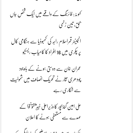
کہوٹہ: فائرنگ کے واقعے میں ایک شخص جاں
بحق، تین زخمی
انجینئر قمراسلام راجہ کی کمبوڈیا سے ہنگامی کال
پر چکری میں 16 افراد کا کامیاب ریسکیو
عمران خان سے دوستی ہونے کے باوجود
چودھری نثار نے تحریک انصاف میں شمولیت
سے انکاری رہے
علی امین گنڈاپور کا وزیراعلیٰ خیبرپختونخوا کے
عہدے سے مستعفی ہونے کا اعلان