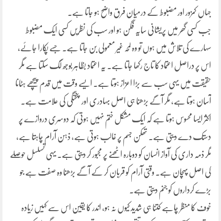
جہاں کمزور اور مضبوط کے درمیان فرق واضح ہو جاتا ہے۔
جب کسی گھر میں پریشانی سایہ فگن ہو اور سب کی نظریں کسی ایک مضبوط
سہارے کی تلاش میں ہوں تو وہ لمحہ غیر معمولی بن جاتا ہے۔ جسے پکارا جائے،
اس پر دراصل اعتماد کا تاج رکھا جاتا ہے۔ یہ اعتماد بظاہر بوجھ لگ سکتا ہے مگر
حقیقت میں یہی سب سے بڑا اعزاز ہوتا ہے۔ ایسے وقت میں قدم پیچھے ہٹانا
آسان ہوتا ہے، مگر آگے بڑھنا ہی اصل بہادری اور پختگی کی علامت ہے۔
اکثر ایسا محسوس ہوتا ہے کہ ایک مشکل ختم نہیں ہوتی کہ دوسری دروازے پر
دستک دے دیتی ہے۔ تھکن جسم پر غالب ہوتی ہے، ذہن آرام چاہتا ہے،
مگر ذمہ داری کی آواز انسان کو دوبارہ اٹھنے پر مجبور کر دیتی ہے۔ یہی تسلسل حوصلے
کی اصل پہچان ہے۔ وقتی آرام کو قربان کر کے آگے بڑھنا وہ صفت ہے جو
بڑے کرداروں کو جنم دیتی ہے۔
خوف کا منظر چاہے کتنا ہی شدید کیوں نہ ہو، اندر کا یقین اس سے کہیں زیادہ