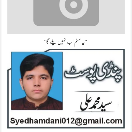
“یہ سسٹم اب نہیں چلے گا”