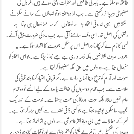
طاقتور ہو سکتا ہے۔ باہر کی طاقتیں اور خطرات وقتی ہوتے ہیں، مگر دل کی
مضبوطی دیرپا اثر رکھتی ہے۔ جب ارادہ پختہ ہو تو اندیشوں کے سائے سکڑنے
لگتے ہیں۔ یہی اندرونی اعتماد بڑے طوفانوں کے سامنے ڈھال بن جاتا ہے۔
رشتوں کی اصل قدر اسی وقت سامنے آتی ہے جب مدد کی ضرورت پیش آئے۔
کسی کا نام لے کر پکارنا دراصل اس پر مکمل بھروسے کا اظہار ہوتا ہے۔ یہ
بھروسہ صرف لفظ نہیں بلکہ ذمہ داری ہے جسے نبھانا پڑتا ہے۔ جو اس اعتماد کو
سنبھال لیتا ہے، وہ دلوں میں اپنی جگہ مضبوط کر لیتا ہے۔
سہولت اور آرام کو ترجیح دینا آسان راستہ ہے، مگر قربانی اختیار کرنا بلند ظرفی کی
علامت ہے۔ جب قدم دوسروں کی حفاظت یا مدد کے لیے اٹھے تو وہ قدم
عام نہیں رہتا، بلکہ عزت اور وقار کی سمت بڑھتا ہے۔ خدمت کے اندر ایک
عجیب سا سکون پوشیدہ ہوتا ہے جو کسی ذاتی فائدے سے کہیں بڑھ کر ہوتا ہے۔
گھر کے معاملات میں مالی دباؤ اکثر خاموشی سے دلوں پر اثر انداز ہوتا ہے۔
وعدوں کی تکمیل میں تاخیر بے یقینی کو جنم دیتی ہے اور توقعات کا بوجھ ذہن پر