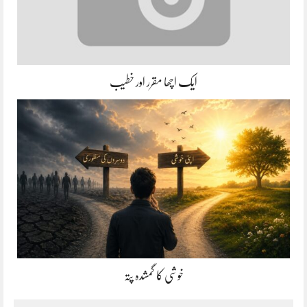
ایک اچھا مقرر اور خطیب
خوشی کا گمشدہ پتہ