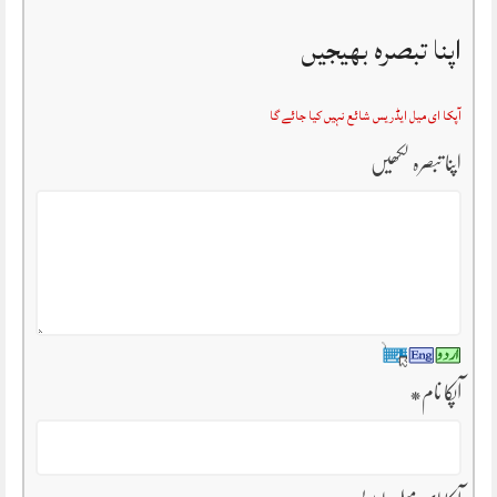
اپنا تبصرہ بھیجیں
آپکا ای میل ایڈریس شائع نہیں کیا جائے گا
اپنا تبصرہ لکھیں
آپکا نام
*