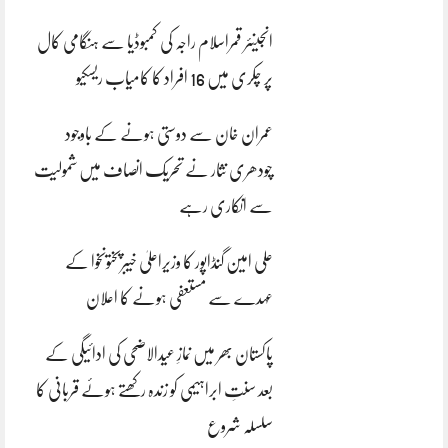
انجینئر قمراسلام راجہ کی کمبوڈیا سے ہنگامی کال
پر چکری میں 16 افراد کا کامیاب ریسکیو
عمران خان سے دوستی ہونے کے باوجود
چودھری نثار نے تحریک انصاف میں شمولیت
سے انکاری رہے
علی امین گنڈاپور کا وزیراعلیٰ خیبرپختونخوا کے
عہدے سے مستعفی ہونے کا اعلان
پاکستان بھر میں نمازِ عیدالاضحی کی ادائیگی کے
بعد سنتِ ابراہیمی کو زندہ رکھتے ہوئے قربانی کا
سلسلہ شروع