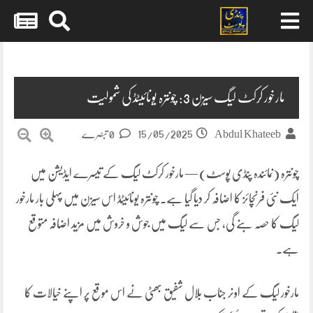
Skip
to
content
مارخور کرکٹ لیگ سیزن 3: چونترہ یونائیٹڈ کی شمولیت
15/05/2025
Abdul Khateeb
0 تبصرے
چونترہ (نمائندہ پنڈی پوسٹ) — مارخور کرکٹ لیگ کے تیسرے ایڈیشن میں
ایک نئی فرنچائز کا اضافہ کر دیا گیا ہے۔ چونترہ یونائیٹڈ اس سیزن میں پہلی بار مارخور
لیگ کا حصہ بنے گی، جس سے لیگ میں جوش و خروش میں مزید اضافہ متوقع
ہے۔
مارخور لیگ کے اونر جناب بلال شفیق بھٹی نے اس موقع پر اپنے خیالات کا