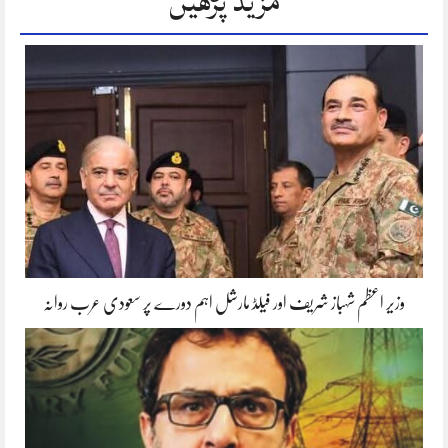
مزید پڑھیں
وزیر اعظم شہباز شریف اور فیلڈ مارشل اہم دورے پر سعودی عرب روانہ