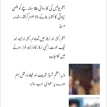
جہلم پولیس کی کارروائی،10 سالہ بچے کو جنسی
زیادتی کا نشانہ بنانے والا ملزم گرفتار،مقدمہ
درج
جہلم رکشہ اور ٹریلر میں تصادم رکشہ ڈرائیور اور
ایک عورت زخمی ٹریلر کا ڈرائیور فرار ہونے
میں کامیاب
وزیر اعظم شہباز شریف اور فیلڈ مارشل اہم
دورے پر سعودی عرب روانہ