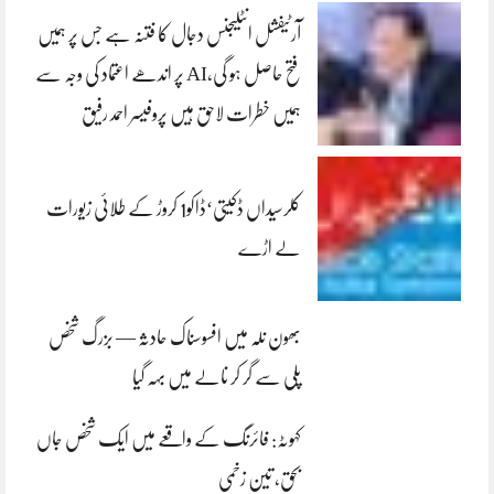
آرٹیفشل انٹلیجنس دجال کا فتنہ ہے جس پر ہمیں
فتح حاصل ہو گی،AI پر اندھے اعتماد کی وجہ سے
ہمیں خطرات لاحق ہیں پروفیسر احمد رفیق
کلرسیداں ڈکیتی‘ڈاکو1 کروڑ کے طلائی زیورات
لے اڑے
بھون نلہ میں افسوسناک حادثہ — بزرگ شخص
پلی سے گر کر نالے میں بہہ گیا
کہوٹہ: فائرنگ کے واقعے میں ایک شخص جاں
بحق، تین زخمی