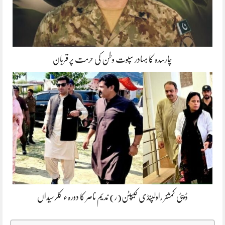
چارسدہ کا بہادر سپوت وطن کی حرمت پر قربان
ڈپٹی کمشنر راولپنڈی کیپٹن(ر) ندیم ناصر کا دورہء کلرسیداں