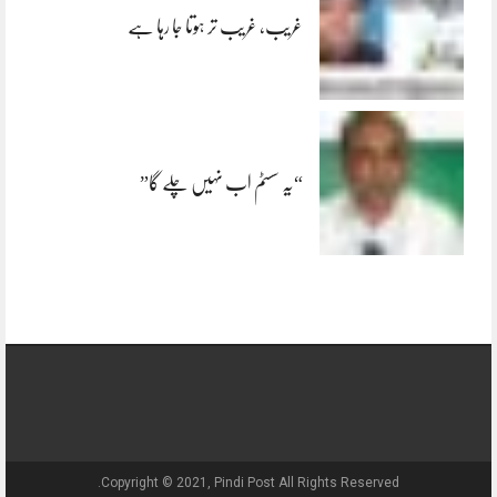
غریب، غریب تر ہوتا جا رہا ہے
“یہ سسٹم اب نہیں چلے گا”
Copyright © 2021, Pindi Post All Rights Reserved.