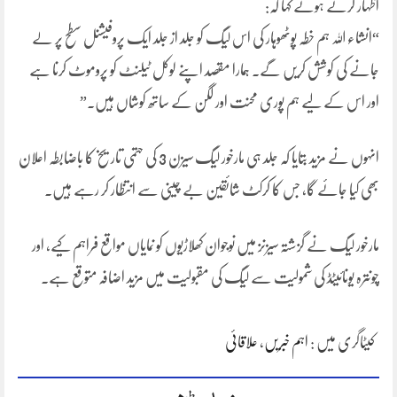
اظہار کرتے ہوئے کہا کہ:
“انشاء اللہ ہم خطہ پوٹھوہار کی اس لیگ کو جلد از جلد ایک پروفیشنل سطح پر لے
جانے کی کوشش کریں گے۔ ہمارا مقصد اپنے لوکل ٹیلنٹ کو پروموٹ کرنا ہے
اور اس کے لیے ہم پوری محنت اور لگن کے ساتھ کوشاں ہیں۔”
انہوں نے مزید بتایا کہ جلد ہی مارخور لیگ سیزن 3 کی حتمی تاریخ کا باضابطہ اعلان
بھی کیا جائے گا، جس کا کرکٹ شائقین بے چینی سے انتظار کر رہے ہیں۔
مارخور لیگ نے گزشتہ سیزنز میں نوجوان کھلاڑیوں کو نمایاں مواقع فراہم کیے، اور
چونترہ یونائیٹڈ کی شمولیت سے لیگ کی مقبولیت میں مزید اضافہ متوقع ہے۔
کیٹاگری میں :
اہم خبریں
،
علاقائی