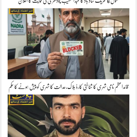
جموں 6 تحریک شاد باد کا عبدالخطیب چودھری کی حمایت کا اعلان
قائداعظم نامی شہری کا شناختی کارڈ بلاک،عدالت کا شہری کو پیش ہونے کا حکم