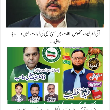
آئی ایم ایف مخصوص اوقات میں سستی بجلی کی اجازت نہیں دے رہا،
وفاقی…