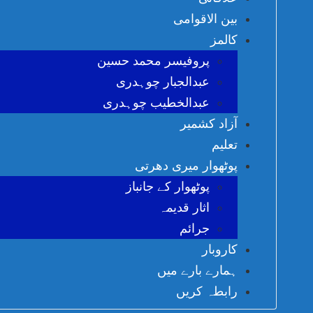
بین الاقوامی
کالمز
پروفیسر محمد حسین
عبدالجبار چوہدری
عبدالخطیب چوہدری
آزاد کشمیر
تعلیم
پوٹھوار میری دھرتی
پوٹھوار کے جانباز
اثار قدیمہ
جرائم
کاروبار
ہمارے بارے میں
رابطہ کریں