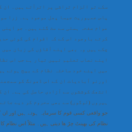
سکے تو الزام تراشی پر اترآتے ہیں۔ ان کا
پاس جمہوریت جیسا پھل موجود ہے۔ زرا سوچ
عوام صفحہ ہستی سے مٹ گئے ہیں۔ جو اپنی ز
کرتے باوجود اس کے کہ اقوام کی کوئی حدیں
چکے ہیں وہ بھی اپنے آقاؤں کی زبان میں ،
اپنے نصاب تعلیم نہیں تیار ہے جب اس نظا
میں اپنے خود ساختہ نظام کے بیج ہوتے ہی
اورنو آبادیات ان کے اس ڈھونگ کو سمجھنے 
انتھک کوششوں سے آزادی حاصل کی ہے۔ ان ک
ہیروں (لوگوں) سے بھی محروم کر دیے جاتے
جو واقعی کسی قوم کا سرمایہ ہوتے ہیں اور ان
نظام کی بھینٹ چڑ ھا دیتی ہیں۔ مثلاً اس نظام کا 