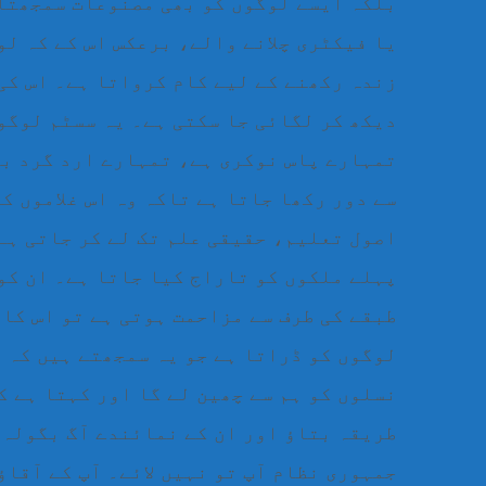
بلکہ ایسے لوگوں کو بھی مصنوعات سمجھتا 
یا فیکٹری چلانے والے، برعکس اس کے کہ لو
زندہ رکھنے کے لیے کام کرواتا ہے۔ اس کی
دیکھ کر لگائی جا سکتی ہے۔ یہ سسٹم لوگوں
تمہارے پاس نوکری ہے، تمہارے ارد گرد بے
سے دور رکھا جاتا ہے تاکہ وہ اس غلاموں ک
اصول تعلیم، حقیقی علم تک لے کر جاتی ہے۔
پہلے ملکوں کو تاراج کیا جاتا ہے۔ ان کو 
طبقے کی طرف سے مزاحمت ہوتی ہے تو اس کا
لوگوں کو ڈراتا ہے جو یہ سمجھتے ہیں کہ ی
نسلوں کو ہم سے چھین لے گا اور کہتا ہے کہ
طریقہ بتاؤ اور ان کے نمائندے آگ بگولہ 
جمہوری نظام آپ تو نہیں لائے۔ آپ کے آقاؤ