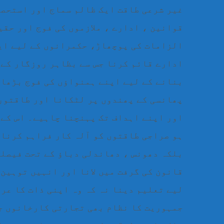
غیر شرعی طاقت ایک ظالم سماج اور استحصا
قوانین ، ادارے ، ملازموں کی فوج اور حقی
الزامات کی پوچھاڑ، حکمرانوں کے لیے ایک
ادارے قائم کرنا جس سے بظاہر روزگار کے 
بنانے کے لیے اپنے ہمنواؤں کی فوج بڑھان
پھانسی کے پھندوں پر لٹکانا اور طاقتور 
اور اپنے اہداف تک پہنچنا چاہیے۔ اس کے 
ہو صراجی طاقتوں کو آلہ کار فراہم کرنا 
بلکہ دھونس ، دھاندلی دباؤ کے تحت فیصلے
قانون کی گرفت میں لانا اور انہیں توہین 
لیے تعلیم دینا نہ کہ وہ اپنی ذات کا عرف
جمہوریت کا نظام بھی تجارتی کارخانوں ج