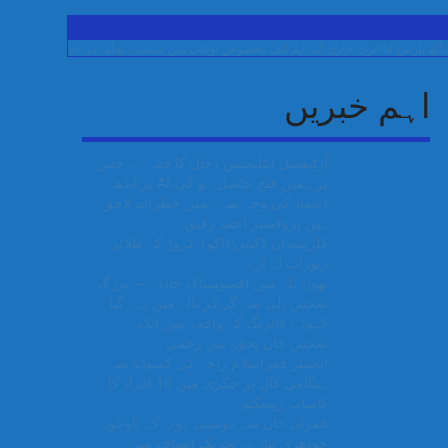
کا الرٹ جاری.
آئی ایم ایف مخصوص اوقات میں سستی بجلی کی اجازت نہیں دے رہا، وفاقی و
اہم خبریں
آرٹیفشل انٹلیجنس دجال کا فتنہ ہے جس
پر ہمیں فتح حاصل ہو گی،AI پر اندھے
اعتماد کی وجہ سے ہمیں خطرات لاحق
ہیں پروفیسر احمد رفیق
کلرسیداں ڈکیتی‘ڈاکو1 کروڑ کے طلائی
زیورات لے اڑے
بھون نلہ میں افسوسناک حادثہ — بزرگ
شخص پلی سے گر کر نالے میں بہہ گیا
کہوٹہ: فائرنگ کے واقعے میں ایک
شخص جاں بحق، تین زخمی
انجینئر قمراسلام راجہ کی کمبوڈیا سے
ہنگامی کال پر چکری میں 16 افراد کا
کامیاب ریسکیو
عمران خان سے دوستی ہونے کے باوجود
چودھری نثار نے تحریک انصاف میں