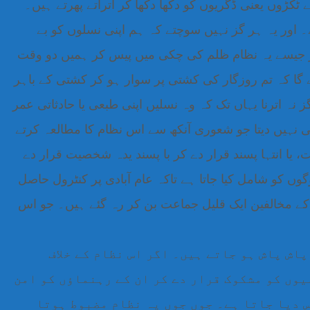
 ٹکڑوں یعنی ڈگریوں کو دکھا دکھا کر اتراتے پھرتے ہیں۔
 اور یہ ہر گز نہیں سوچتے کہ ہم اپنی نسلوں کو بے
ر جیسے یہ نظام ظلم کی چکی میں پیس کر ہمیں دو وقت
ائے گا کہ تم روزگار کی کشتی پر سوار ہو کر کشتی کے باہر
ہ اترنا یہاں تک کہ وہ نسلیں اپنی طبعی یا حادثاتی عمر
ہی نہیں دیتا جو شعوری آنکھ سے اس نظام کا مطالعہ کرتے
ا انتہا پسند قرار دے کر با پسند یدہ شخصیت قرار دے
گوں کو شامل کیا جاتا ہے تاکہ عام آبادی پر کنٹرول حاصل
کے مخالفین ایک قلیل جماعت بن کر رہ گئے ہیں۔ جو اس
پاش پاش ہو جاتے ہیں۔ اگر اس نظام کے خلاف
یوں کو مشکوک قرار دے کر ان کے رہنماؤں کو امن
س دیا جاتا ہے۔ جوں جوں یہ نظام مضبوط ہوتا