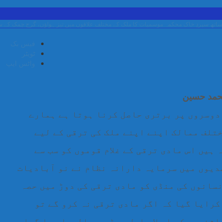
ِ خاک
محکمہ موسمیات کا ملک کے مختلف علاقوں میں تیز ہواؤں، گرج چمک کے ساتھ بارش 
فیس بک
ٹویٹر
واٹس ایپ
حمد حسین
 دوسروں پر برتری حاصل کرنا ہوتا ہے ہمارے
ختلف ممالک اپنے اپنے ملک کی ترقی کے لیے
ہیں اس مادی ترقی کے غلام قوموں کو سب سے
دیوں میں سرمایہ دارانہ نظام نے نو آبادیات
نسانوں کی منڈی کو مادی ترقی کی دوڑ میں حصہ
کرایا گیا کہ اگر مادی ترقی نہ کرو گے تو
شندوں کو اس لا حاصل دوڑ میں الجھا دیا گیا۔