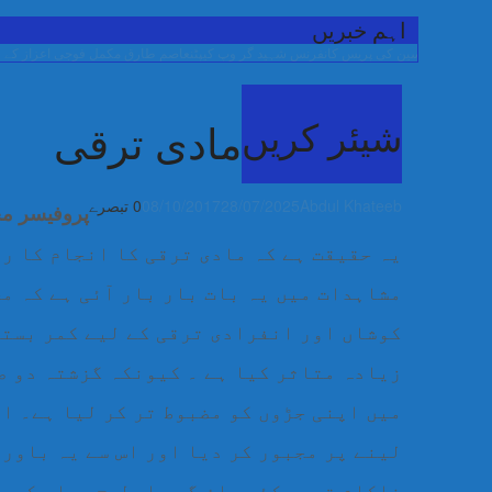
اہم خبریں
 حسین کی پریس کانفرنس
شہید گر وپ کیپٹنعاصم طارق مکمل فوجی اعزاز کے ساتھ سپرد
شیئر کریں
مادی ترقی
Abdul Khateeb
28/07/2025
08/10/2017
0 تبصرے
پروفیسر م
یہ حقیقت ہے کہ مادی ترقی کا انجام کا ر
مشاہدات میں یہ بات بار بار آئی ہے کہ م
کوشاں اور انفرادی ترقی کے لیے کمر بستہ 
زیادہ متاثر کیا ہے ۔ کیونکہ گزشتہ دو ص
میں اپنی جڑوں کو مضبوط تر کر لیا ہے۔ ا
لینے پر مجبور کر دیا اور اس سے یہ باور 
ناکام تصور کئے جاؤ گے۔ اسطرح وہاں کے با