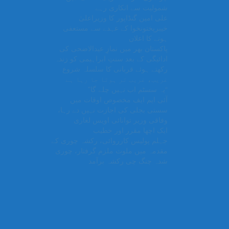
شمولیت سے انکاری رہے
علی امین گنڈاپور کا وزیراعلیٰ
خیبرپختونخوا کے عہدے سے مستعفی
ہونے کا اعلان
پاکستان بھر میں نمازِ عیدالاضحی کی
ادائیگی کے بعد سنتِ ابراہیمی کو زندہ
رکھتے ہوئے قربانی کا سلسلہ شروع
غریب، غریب تر ہوتا جا رہا ہے
“یہ سسٹم اب نہیں چلے گا”
آئی ایم ایف مخصوص اوقات میں
سستی بجلی کی اجازت نہیں دے رہا،
وفاقی وزیر توانائی اویس لغاری
ایک اچھا مقرر اور خطیب
جہلم پولیس کارروائی، رکشہ چوری کے
مقدمہ میں ملوث ملزم گرفتار، چوری
شدہ چنگ چی رکشہ برآمد