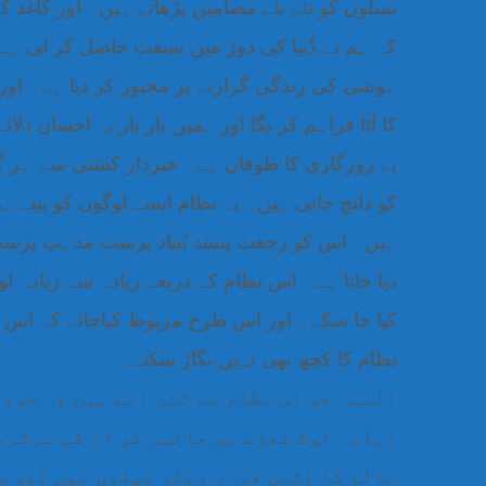
نسلوں کو نئے نئے مضامین پڑھاتے ہیں۔ اور کاغذ کے
کہ ہم نے دُنیا کی دوڑ میں سبقت حاصل کر لی ہے۔
ہوشی کی زندگی گزارنے پر مجبور کر دیا ہے۔ او
کا آٹا فراہم کر یگا اور ہمیں بار بار یہ احسان دل
بے روزگاری کا طوفان ہے۔ خبردار کشتی سے ہر گز ن
کو دلنچ جاتی ہیں۔ یہ نظام ایسے لوگوں کو پینے 
ہیں۔ اس کو رجعت پسند بُنیاد پرست مذہب پرست، ی
دیا جاتا ہے۔ اس نظام کے ذریعے زیادہ سے زیادہ لو
کیا جا سکے۔ اور اس طرح مربوط کیاجائے کہ اس 
نظام کا کچھ بھی نہیں بگاڑ سکتے۔
البتہ جو اس نظام سے ٹکر اتے ہیں وہ خود 
زیادہ لوگ کھڑے ہو جائیں تو ان کی سرگرم
عالم کا دُشمن قرار دیکر جیلوں میں ٹھون