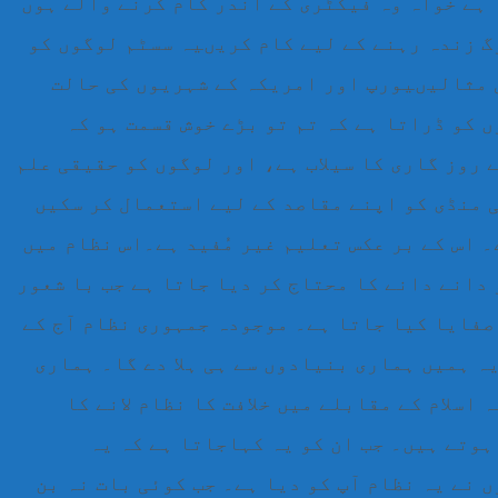
ہے خواہ وہ فیکٹری کے اندر کام کرنے والے ہوں
گ زندہ رہنے کے لیے کام کریںیہ سسٹم لوگوں کو
 مثالیںیورپ اور امریکہ کے شہریوں کی حالت
 کو ڈراتا ہے کہ تم تو بڑے خوش قسمت ہو کہ
 روز گاری کا سیلاب ہے، اور لوگوں کو حقیقی علم
ی منڈی کو اپنے مقاصد کے لیے استعمال کر سکیں
 اس کے بر عکس تعلیم غیر مُفید ہے۔اس نظام میں
دانے دانے کا محتاج کر دیا جاتا ہے جب با شعور
 صفایا کیا جاتا ہے۔ موجودہ جمہوری نظام آج کے
ہ ہمیں ہماری بنیادوں سے ہی ہلا دے گا۔ ہماری
 اسلام کے مقابلے میں خلافت کا نظام لانے کا
ہوتے ہیں۔ جب ان کو یہ کہاجاتا ہے کہ یہ
ں نے یہ نظام آپ کو دیا ہے۔ جب کوئی بات نہ بن