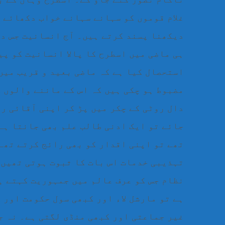
غلام قوموں کو سہانے سہانے خواب دکھائے ج
دیکھنا پسند کرتے ہیں۔ آج انسانیت جس دو
ہی ماضی میں اسطرح کا پالا انسانیت کو پی
استحصال کیا ہے کہ ماضی بعید و قریب میں
مضبوط ہو چکی ہیں کہ اس کے ماننے والوں ک
دال روٹی کے چکر میں پڑ کر اپنی آقائی رو
جائے تو ایک ادنی طالب علم بھی جانتا ہے 
تھے تو اپنی اقدار کو بھی رائج کرتے تھے۔
تہذیبی خدمات اس بات کا ثبوت ہوتی تھیں 
نظام جس کو عرف عالم میں جمہوریت کہتے ہ
ہے تو مارشل لاء اور کبھی سول حکومت اور
غیر جماعتی اور کبھی منڈی لگتی ہے۔ نہ جا