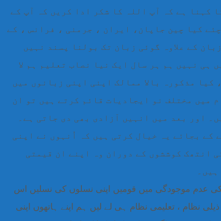
 کہنا ہے کہ آپ اللہ کا شکر ادا کریں کہ آپ کے
ئے کیا چین جاپان، ایران ، جرمنی ، فرانس ، کے
بان کے علاوہ گوئی زبان تک بولنا پسند نہیں
 ہی نہیں ہم ہر سال ایک نیا نصاب تعلیم ہم لا
 کیا مذکورہ بالا ممالک اپنی اپنی زبانوں میں
م میں مختلف نو ایجادیات قائم کرتے ہیں تو ان
ں۔ اور بعد میں انہیں آزادی بھی دی جاتی ہے۔
کے بجائے یہ خیال کرتی ہیں کہ اُنہوں نے اپنی
ی انتھک کوششوں کے دوران وہ اپنے ان قیمتی
 ہیں۔
 کی عدم موجودگی میں قومیں اپنی نسلوں کی نسلیں اس
ذیلی نظام ، تعلیمی نظام ہی لے لیں ہم اپنے ہاتھوں اپنی