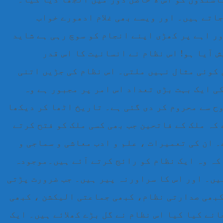
اتے ہیں۔ اور ویسے بھی غلام ادھورے خواب
ر اہے پر کھڑی اپنے انجام کو سوچ رہی ہے شاید
ش آیا ہو! اس نظام نے انسانیت کا اس قدر
 کوئی مثال نہیں ملتی۔ اس نظام کی جڑیں اتنی
ی ایک بہت بڑی تعداد اس امر پر مجبور ہے وہ
ح سے محروم کر دی گئی ہے۔ تاریخ اٹھا کر دیکھا
کہ ملک کے فاتحین جب بھی کسی ملک کو فتح کرتے
 ان کی تعمیرات ، علم و ادب معاشی و سماجی و
کہ وہ ایک نظام کو رائج کرتے آئے ہیں۔موجودہ
یں۔ اور اس کا سراورنہ پیر ہیں۔ جب ضرورت پڑتی
 کبھی صدارتی نظام، کبھی جماعتی الیکشن ، کبھی
نے کیا کیا اس نظام نے گل بڑے کھلائے ہیں۔ ایک