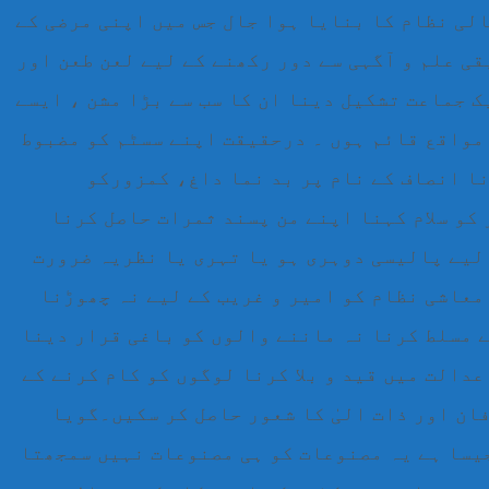
لی نظام کا بنایا ہوا جال جس میں اپنی مرضی کے
قی علم و آگہی سے دور رکھنے کے لیے لعن طعن اور
 جماعت تشکیل دینا ان کا سب سے بڑا مشن ، ایسے
مواقع قائم ہوں ۔ درحقیقت اپنے سسٹم کو مضبوط
ا انصاف کے نام پر بد نما داغ، کمزورکو
کو سلام کہنا اپنے من پسند ثمرات حاصل کرنا
لیے پالیسی دوہری ہو یا تہری یا نظریہ ضرورت
معاشی نظام کو امیر و غریب کے لیے نہ چھوڑنا
 مسلط کرنا نہ ماننے والوں کو باغی قرار دینا
عدالت میں قید و بلا کرنا لوگوں کو کام کرنے کے
ان اور ذات الیٰ کا شعور حاصل کر سکیں۔گویا
یسا ہے یہ مصنوعات کو ہی مصنوعات نہیں سمجھتا