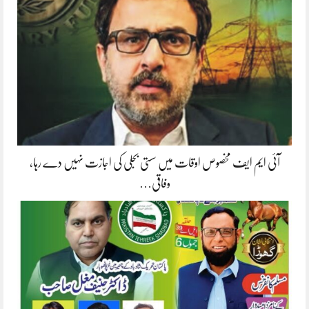
آئی ایم ایف مخصوص اوقات میں سستی بجلی کی اجازت نہیں دے رہا،
وفاقی…