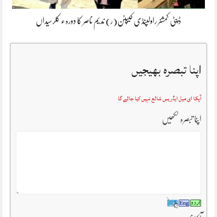
ڈپٹی کمشنر راولپنڈی کیپٹن(ر) ندیم ناصر کا دورہء کلرسیداں
اپنا تبصرہ بھیجیں
آپکا ای میل ایڈریس شائع نہیں کیا جائے گا
اپنا تبصرہ لکھیں