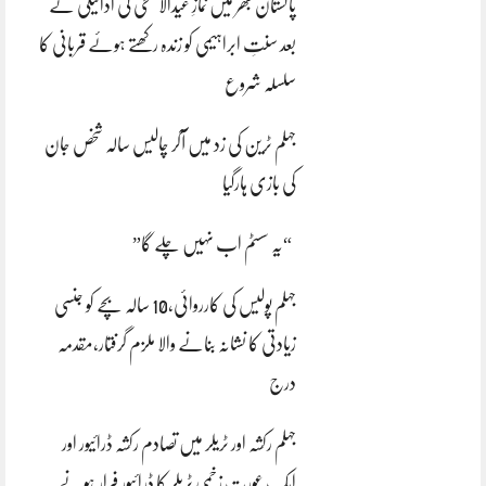
پاکستان بھر میں نمازِ عیدالاضحی کی ادائیگی کے
بعد سنتِ ابراہیمی کو زندہ رکھتے ہوئے قربانی کا
سلسلہ شروع
جہلم ٹرین کی زد میں آکر چالیس سالہ شخص جان
کی بازی ہارگیا
“یہ سسٹم اب نہیں چلے گا”
جہلم پولیس کی کارروائی،10 سالہ بچے کو جنسی
زیادتی کا نشانہ بنانے والا ملزم گرفتار،مقدمہ
درج
جہلم رکشہ اور ٹریلر میں تصادم رکشہ ڈرائیور اور
ایک عورت زخمی ٹریلر کا ڈرائیور فرار ہونے