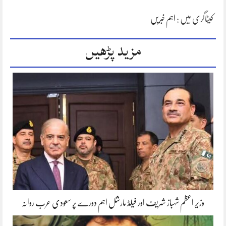
کیٹاگری میں :
اہم خبریں
مزید پڑھیں
وزیر اعظم شہباز شریف اور فیلڈ مارشل اہم دورے پر سعودی عرب روانہ