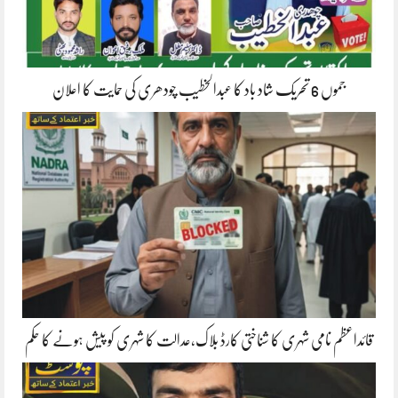
جموں 6 تحریک شاد باد کا عبدالخطیب چودھری کی حمایت کا اعلان
قائداعظم نامی شہری کا شناختی کارڈ بلاک،عدالت کا شہری کو پیش ہونے کا حکم