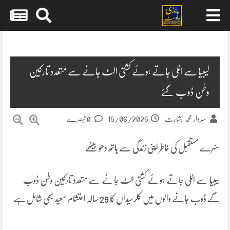
Skip
to
content
لیبیا سے اٹلی جاتے ہوئے کشتی الٹ جانے سے متعدد تارکین
وطن ڈوب گئے
15/06/2025
سردار محمد بشارت
0 تبصرے
سنہرے مستقبل کی خاطر اپنی زندگی سے ہاتھ دھو بیٹھے
لیبیا سے اٹلی جاتے ہوئے کشتی الٹ جانے سے متعدد تارکین وطن ڈوب
گے ڈوب جانے والوں میں کلرسیداں کا 29 سالہ احتشام سعید بھی شامل ہے