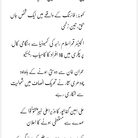
کہوٹہ: فائرنگ کے واقعے میں ایک شخص جاں
بحق، تین زخمی
انجینئر قمراسلام راجہ کی کمبوڈیا سے ہنگامی کال
پر چکری میں 16 افراد کا کامیاب ریسکیو
عمران خان سے دوستی ہونے کے باوجود
چودھری نثار نے تحریک انصاف میں شمولیت
سے انکاری رہے
علی امین گنڈاپور کا وزیراعلیٰ خیبرپختونخوا کے
عہدے سے مستعفی ہونے کا اعلان