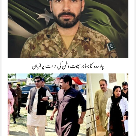
چارسدہ کا بہادر سپوت وطن کی حرمت پر قربان