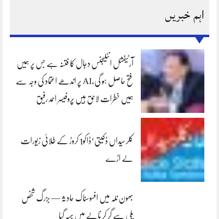
اہم خبریں
آرٹیفشل انٹلیجنس دجال کا فتنہ ہے جس پر ہمیں
فتح حاصل ہو گی،AI پر اندھے اعتماد کی وجہ سے
ہمیں خطرات لاحق ہیں پروفیسر احمد رفیق
کلرسیداں ڈکیتی‘ڈاکو1 کروڑ کے طلائی زیورات
لے اڑے
بھون نلہ میں افسوسناک حادثہ — بزرگ شخص
پلی سے گر کر نالے میں بہہ گیا