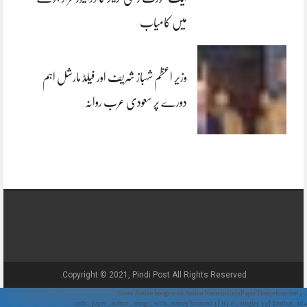
میں کامیاب
وزیر اعظم شہباز شریف اور فیلڈ مارشل اہم
دورے پر سعودی عرب روانہ
Copyright © 2021, Pindi Post All Rights Reserved.
// Show Author Image with Author Name in UrduPaper Theme function
urdu_paper_author_image_with_name($content) { if (is_single()) { $author_id =