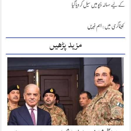
کے لیے سہالہ ڈپو میں سیل کر دیا گیا
کیٹاگری میں :
اہم خبریں
مزید پڑھیں