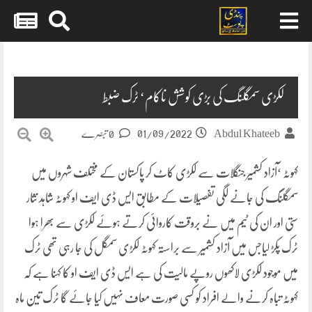
Skip
to
content
لکڑی سمگلنگ کی بڑی کوشش ناکام‘ ٹرک ضبط
01/09/2022
Abdul Khateeb
0 تبصرے
کہوٹہ ‘آزاد کشمیر جنگلات سے لکڑی کاٹ کر پاکستان کے مختلف شہروں میں
سمگلنگ کی جانے لگی تفصیلات کے مطابق ایس ڈی ایف او کہوٹہ شاہد نثار
ستی اور ان کی ٹیم میں نے بروقت کاروائی کرتے ہوئے لکڑی سے بھرا ہوا
ٹرک پکڑ لیاجس میں آزاد کشمیر سے براستہ کہوٹہ لکڑی سمگل کی جا رہی تھی ٹرک
میں موجود لکڑی لاکھوں روپے مالیت کی ہے ایس ڈی ایف او کا کہنا ہے کہ
کہوٹہ تباہ کرنے والے افراد کو کسی صورت معاف نہیں کیا جائے گا ٹرک تین ماہ