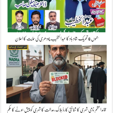
جموں 6 تحریک شاد باد کا عبدالخطیب چودھری کی حمایت کا اعلان
قائداعظم نامی شہری کا شناختی کارڈ بلاک،عدالت کا شہری کو پیش ہونے کا حکم