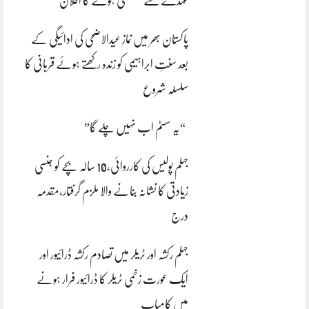
عہدے سے مستعفی ہونے کا اعلان
پاکستان بھر میں نمازِ عیدالاضحی کی ادائیگی کے
بعد سنتِ ابراہیمی کو زندہ رکھتے ہوئے قربانی کا
سلسلہ شروع
“یہ سسٹم اب نہیں چلے گا”
جہلم پولیس کی کارروائی،10 سالہ بچے کو جنسی
زیادتی کا نشانہ بنانے والا ملزم گرفتار،مقدمہ
درج
جہلم رکشہ اور ٹریلر میں تصادم رکشہ ڈرائیور اور
ایک عورت زخمی ٹریلر کا ڈرائیور فرار ہونے
میں کامیاب