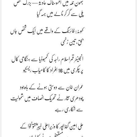
بھون نلہ میں افسوسناک حادثہ — بزرگ شخص
پلی سے گر کر نالے میں بہہ گیا
کہوٹہ: فائرنگ کے واقعے میں ایک شخص جاں
بحق، تین زخمی
انجینئر قمراسلام راجہ کی کمبوڈیا سے ہنگامی کال
پر چکری میں 16 افراد کا کامیاب ریسکیو
عمران خان سے دوستی ہونے کے باوجود
چودھری نثار نے تحریک انصاف میں شمولیت
سے انکاری رہے
علی امین گنڈاپور کا وزیراعلیٰ خیبرپختونخوا کے