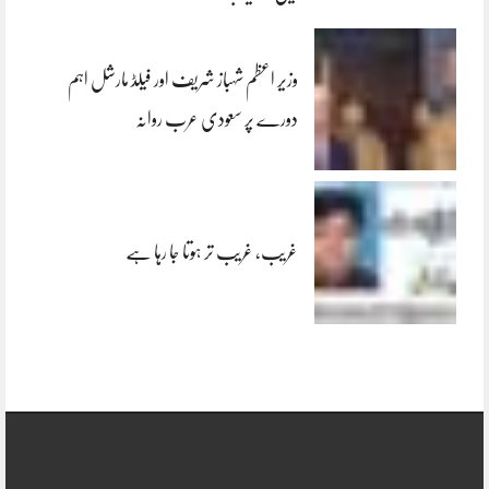
وزیر اعظم شہباز شریف اور فیلڈ مارشل اہم
دورے پر سعودی عرب روانہ
غریب، غریب تر ہوتا جا رہا ہے