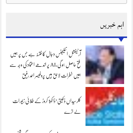
اہم خبریں
آرٹیفشل انٹلیجنس دجال کا فتنہ ہے جس پر ہمیں
فتح حاصل ہو گی،AI پر اندھے اعتماد کی وجہ سے
ہمیں خطرات لاحق ہیں پروفیسر احمد رفیق
کلرسیداں ڈکیتی‘ڈاکو1 کروڑ کے طلائی زیورات
لے اڑے