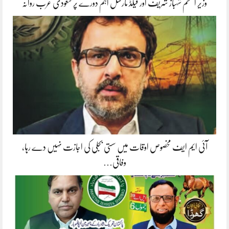
وزیر اعظم شہباز شریف اور فیلڈ مارشل اہم دورے پر سعودی عرب روانہ
آئی ایم ایف مخصوص اوقات میں سستی بجلی کی اجازت نہیں دے رہا،
وفاقی…