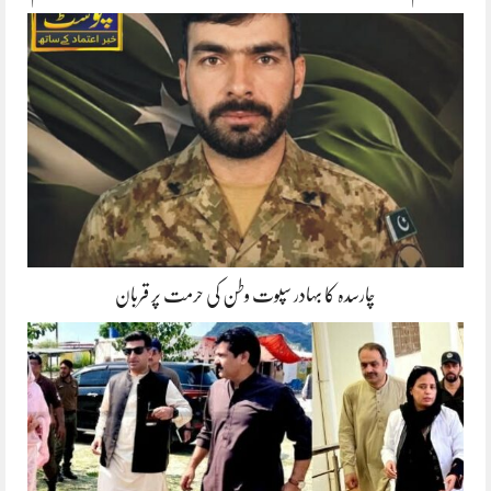
چارسدہ کا بہادر سپوت وطن کی حرمت پر قربان