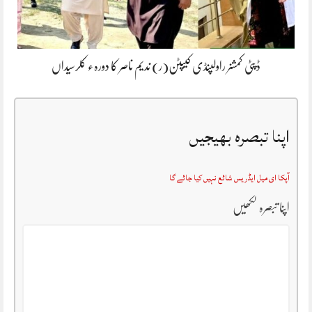
ڈپٹی کمشنر راولپنڈی کیپٹن(ر) ندیم ناصر کا دورہء کلرسیداں
اپنا تبصرہ بھیجیں
آپکا ای میل ایڈریس شائع نہیں کیا جائے گا
اپنا تبصرہ لکھیں