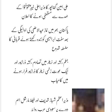
علی امین گنڈاپور کا وزیراعلیٰ خیبرپختونخوا کے
عہدے سے مستعفی ہونے کا اعلان
پاکستان بھر میں نمازِ عیدالاضحی کی ادائیگی کے
بعد سنتِ ابراہیمی کو زندہ رکھتے ہوئے قربانی کا
سلسلہ شروع
جہلم رکشہ اور ٹریلر میں تصادم رکشہ ڈرائیور اور
ایک عورت زخمی ٹریلر کا ڈرائیور فرار ہونے
میں کامیاب
وزیر اعظم شہباز شریف اور فیلڈ مارشل اہم
دورے پر سعودی عرب روانہ