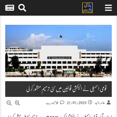
Skip
to
content
قومی اسمبلی نے الیکشن قوانین میں نئی ترمیم منظور کر لی
21/01/2026
عامر واجد
0 تبصرے