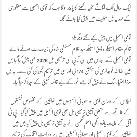
ایک سال تک اثاثے خفیہ رکھنے کا پابند ہوگا جب کہ قومی اسمبلی سے منظوری
کے بعد یہ بل سینیٹ میں پیش کیا جائے گا۔
قومی اسمبلی میں پیش کیے گئے دیگر بلز
قائم مقام اسپیکر و ڈپٹی اسپیکر سید غلام مصطفی شاہ کی زیرصدرت ہونے والے
قومی اسمبلی کے اجلاس میں سی آر پی سی ترمیمی بل 2026 بھی پیش کیا گیا جس
میں ضابطہ فوجداری کی سیکشن 174 بی اور سی میں ترمیم تجویز کی گئی ہے۔ یہ بل
مرزا اختیار بیگ نے پیش کیا جسے غور کے لیے قائمہ کمیٹی کے سپرد کر دیا گیا۔
اجلاس کے دوران قومی اور صوبائی اسمبلیوں میں خواتین کے مخصوص نشستوں
کے خاتمے سے متعلق آئینی ترمیمی بل بھی قومی اسمبلی میں پیش کیا گیا۔ پی ٹی
آئی کے حمایت یافتہ رکن اسلم گھمن نے یہ آئینی ترمیمی بل پیش کیا جس میں
خواتین کے قومی اسمبلی اور صوبائی اسمبلیوں میں براہ راست انتخاب کی ترمیم