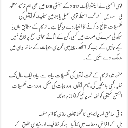
قومی اسمبلی نے الیکشنز ایکٹ 2017 کے سیکشن 138 میں بھی اہم ترمیم منظور
کی ہے، جس کے تحت اسپیکر قومی اسمبلی یا چیئرمین سینیٹ کو اثاثوں کی
تفصیلات شائع نہ کرنے کا اختیار دے دیا گیا ہے۔ ترمیم کے مطابق جان یا
سیکورٹی خطرے کی صورت میں کسی رکن کے اثاثے عوامی سطح پر شائع نہیں
کیے جائیں گے جب کہ اسپیکر یا چیئرمین تحریری وجوہات کے ساتھ ایوان میں
رولنگ دے سکیں گے۔
منظور شدہ ترمیم کے تحت اثاثوں کی تفصیلات زیادہ سے زیادہ ایک سال تک
خفیہ رکھی جا سکیں گی، تاہم اثاثوں اور واجبات کی مکمل اور درست تفصیلات
الیکشن کمیشن کو خفیہ طور پر جمع کرانا لازم ہوگا۔
ذاتی سلامتی اور پرائیویسی کا تحفظ قانون سازی کا اہم مقصد
بل کے اغراض و مقاصد میں کہا گیا ہے کہ شفافیت اور بنیادی حقوق کے