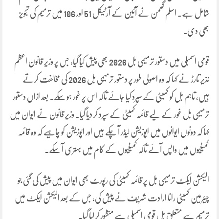
شامل ہے۔ اسلم گھمن نے آئین کے آرٹیکل 51 اور 106 میں ترمیم کی تجویز
بھی دی۔
قومی اسمبلی میں دستور ترمیمی بل 2026 بھی پیش کیا گیا، جس پر وزیر قانون اعظم
نذیر تارڑ نے کہا کہ وہ اصولی طور پر دستور ترمیمی بل 2026 کی مخالفت کرتے
ہیں، تاہم بل کو کمیٹی کے سپرد کیا جائے تاکہ اس پر غور ہو سکے۔ بعد ازاں دستور
ترمیمی بل غور کے لیے قائمہ کمیٹی کے سپرد کر دیا گیا۔ وزیر قانون نے ایوان میں
کہا کہ دونوں ایوانوں میں اپوزیشن لیڈر آ چکے ہیں اور اپوزیشن کو چاہیے کہ وہ قائمہ
کمیٹیوں میں واپس آئے تاکہ کمیٹیوں کے کام میں بہتری آ سکے۔
الیکشن ایکٹ ترمیمی بل پر قائمہ کمیٹی کی رپورٹ بھی ایوان میں پیش کی گئی جو
چیئرمین کمیٹی رانا ارادت شریف نے پیش کی، جس کے بعد الیکشن ایکٹ میں
ترمیم سے متعلق بل قومی اسمبلی سے منظور کر لیا گیا۔