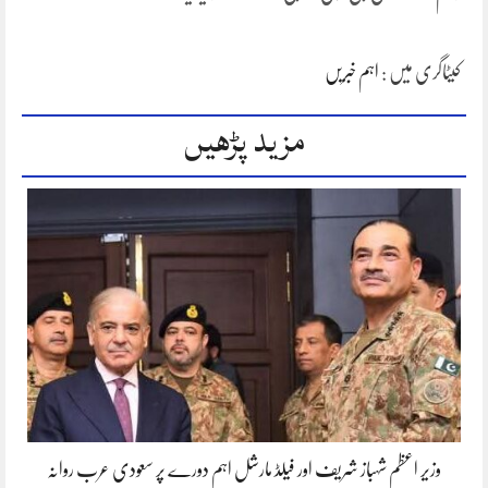
کیٹاگری میں :
اہم خبریں
مزید پڑھیں
وزیر اعظم شہباز شریف اور فیلڈ مارشل اہم دورے پر سعودی عرب روانہ