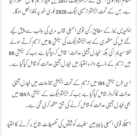
اسلام آباد:قومی اسمبلی نے الیکشنز ایکٹ 2017 میں مزید ترمیم کا بل منظور کر لیا
ہے، جس کے تحت الیکشنز ترمیمی ایکٹ 2026 فوری طور پر نافذ العمل ہوگا۔
ایکسپریس نیوز کے مطابق رکن قومی اسمبلی شازیہ مری کی جانب سے پیش کیے
گئے بل کی منظوری کے بعد الیکشنز ایکٹ کی سیکشن 9 میں ترمیم کرتے ہوئے
لفظ ’سپریم‘ کی جگہ ’فیڈرل آئینی عدالت‘ شامل کر دیا گیا ہے جب کہ سیکشن 66
میں ترمیم کے ذریعے دائرہ اختیار میں فیڈرل آئینی عدالت کو شامل کیا گیا ہے۔
اسی طرح سیکشن 104 میں ترمیم کے تحت الیکشن تنازعات میں فیڈرل آئینی
عدالت کا کردار شامل کیا گیا ہے جب کہ الیکشنز ایکٹ کے سیکشن 104A میں
بھی فیڈرل آئینی عدالت کو شامل کرنے کی شق منظور کر لی گئی ہے۔
اسپیکر قومی اسمبلی یا چیئرمین سینیٹ کو اثاثوں کی تفصیلات شائع نہ کرنے کا اختیار