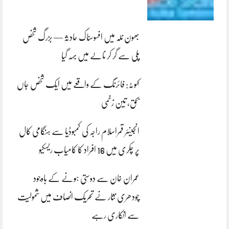
بھون نلہ میں افسوسناک حادثہ — بزرگ شخص
پلی سے گر کر نالے میں بہہ گیا
کہوٹہ: فائرنگ کے واقعے میں ایک شخص جاں
بحق، تین زخمی
انجینئر قمراسلام راجہ کی کمبوڈیا سے ہنگامی کال
پر چکری میں 16 افراد کا کامیاب ریسکیو
عمران خان سے دوستی ہونے کے باوجود
چودھری نثار نے تحریک انصاف میں شمولیت
سے انکاری رہے