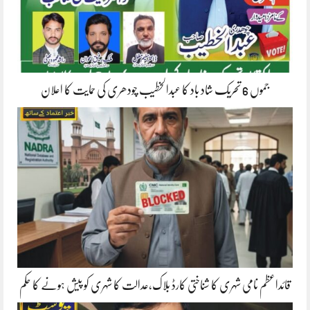
جموں 6 تحریک شاد باد کا عبدالخطیب چودھری کی حمایت کا اعلان
قائداعظم نامی شہری کا شناختی کارڈ بلاک،عدالت کا شہری کو پیش ہونے کا حکم