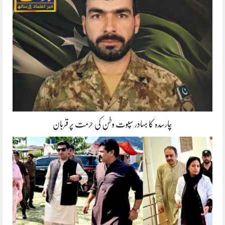
چارسدہ کا بہادر سپوت وطن کی حرمت پر قربان