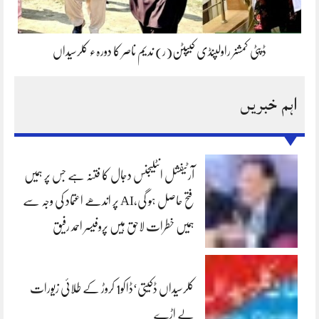
ڈپٹی کمشنر راولپنڈی کیپٹن(ر) ندیم ناصر کا دورہء کلرسیداں
اہم خبریں
آرٹیفشل انٹلیجنس دجال کا فتنہ ہے جس پر ہمیں
فتح حاصل ہو گی،AI پر اندھے اعتماد کی وجہ سے
ہمیں خطرات لاحق ہیں پروفیسر احمد رفیق
کلرسیداں ڈکیتی‘ڈاکو1 کروڑ کے طلائی زیورات
لے اڑے