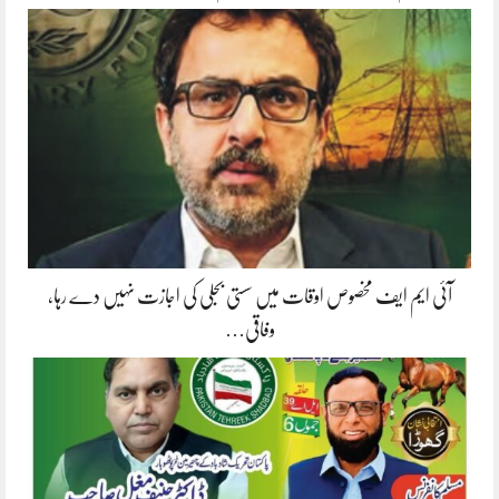
آئی ایم ایف مخصوص اوقات میں سستی بجلی کی اجازت نہیں دے رہا،
وفاقی…