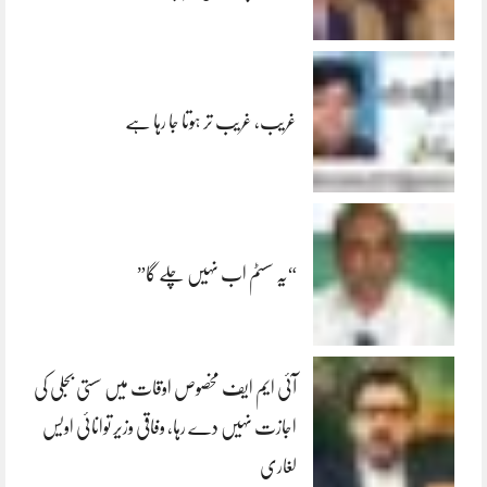
غریب، غریب تر ہوتا جا رہا ہے
“یہ سسٹم اب نہیں چلے گا”
آئی ایم ایف مخصوص اوقات میں سستی بجلی کی
اجازت نہیں دے رہا، وفاقی وزیر توانائی اویس
لغاری