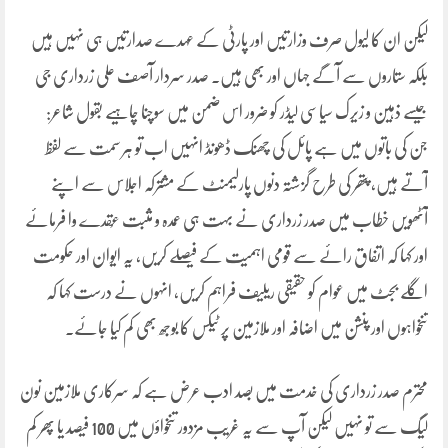
لیکن ان کا لیول صرف وزارتیں اور پارٹی کے عہدے صدارتیں ہی نہیں ہیں
بلکہ ستاروں سے آگے جہاں اور بھی ہیں۔ صدر سردار آصف علی زرداری جی
جیسے ذہین و زیرک سیاسی لیڈر کو ضرور اس ضمن میں سوچنا چاہیے بقول شاعر:
جن کی باتوں میں ہے پائل کی چھنک ڈھونڈ انہیں اب تو ہر سمت سے لفظ
آتے ہیں، پتھر کی طرح گزشتہ دنوں پارلیمنٹ کے مشترکہ اجلاس سے اپنے
آٹھویں خطاب میں صدر زرداری نے بہت ہی عمدہ و مثبت عُقدے وا فرمائے
اور کہا کہ اتفاق رائے سے قومی اہمیت کے فیصلے کریں، یہ ایوان اور حکومت
اگلے بجٹ میں عوام کو حقیقی ریلیف فراہم کریں، انہوں نے درست کہا کہ
تنخواہوں اور پنشن میں اضافہ اور ملازمین پر ٹیکس کا بوجھ بھی کم کیا جائے۔
محترم صدر زرداری کی خدمت میں بصد ادب عرض ہے کہ سرکاری ملازمین نون
لیگ سے تو نہیں لیکن آپ سے یہ غریب مزدور تنخواؤں میں 100 فیصد یا پھر کم