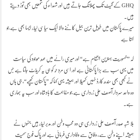
GHQ کے گیٹ تک پھلانگ جاتے ہیں اور شہداء کی شمعیں بھی توڑ دیتے
ہیں۔
میرے پاکستان میں طویل ترین جیل کاٹنے والا ایک سیاسی لیڈر ایسا بھی ہے جو
کہتا ہے
کہ ”جمہوریت بہترین انتقام ہے“ اور میری رائے میں عہدِ موجود کی سیاست
میں یہی سب سے بڑا پاکستانی ہے اور اسی مردِ حُر کو ہی یہ کریڈٹ جاتا ہے جس
نے کبھی بھی سندھ کارڈ نہیں کھیلا اور ہمیشہ یہی کہا کہ ”پاکستان کھپے“، جی ہاں
وہ واحد سردار آصف علی زرداری ہے جو مفاہمت کا بادشاہ اور سب پہ بھاری
ہے۔
بلا شبہ صدر آصف علی زرداری ہی وہ محب وطن اور مدبر لیڈر ہیں جنہوں نے
ہمیشہ اپنے وطن سے، وفاق سے وفاداری فرمائی ہے اور پاک فوج سمیت