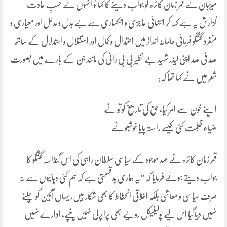
میزبان نے قمر زمان کائرہ کو جواب دینے کا کہا تو انہوں نے حسبِِ عادت
گزارش یہ ہے کہہ کر انتہائی عاجزی و انکساری سے بے بدل و مدلل اور معیاری و
منفرد گفتگو فرمائی عالمانہ انداز میں اعتدال و کمال اور استقلال و استدلال کے ساتھ
صد فی صد اپنی لیڈر شہید بے نظیر بی بی رانی کی مانند جن کے بارے میں بصورت
شعر میں نے کہا تھا کہ:
اپنے خون سے امر کیا، حق کی تاریخ کو تُو نے
ضیاء ظُلمت کٹی کیسے راستہ پایا خوشبو نے
قمر زمان کائرہ نے عہدِ موجود کے سیاسی سلطان راہی کی اس گنڈاسہ گفتگو کا
جواب دیتے ہوئے فرمایا کہ ”یہ ہماری بدقسمتی ہے کہ ہم کئی دہائیوں سے نہ
صرف سیاسی و معاشی بلکہ اخلاقی انحطاط کا بھی شکار ہیں، یہاں آئین کو چلنے
نہیں دیا گیا اس لیے پولیٹیکل رویے بھی پراپرلی نہیں پنپے، ادارے نہیں