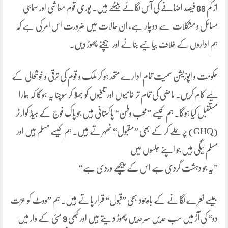
از کم 80 فیصد اضافے کی آس لگائے بیٹھے ہیں۔ پوری قوم معاشی اور سماجی
مسائل و مشکلات سے دوچار ہے، ان حالات میں ضرورت اس امر کی ہے کہ
ہم اداروں کے خلاف بیانیے بنانے اور بیچنے چھوڑ دیں۔
حکومت و اپوزیشن سمیت تمام ادارے متحد ہو کر ملک و قوم کی ترقی و خوشحالی کے
لیے کام کریں۔ ماضی کی تمام تر خامیوں اور تلخیوں کو بھلا کر سوچنا یہ ہوگا کہ ہمارا
مستقبل کیا ہوگا۔ ہم کیسے ”محب وطن“ پاکستانی ہیں جو پاک فوج کے ہیڈ کوارٹر
(GHQ) پر حملے کر کے بھی ”مقبول“ ٹھہرتے ہیں۔ ہم کیسے مسلم ہیں اور
مسلم لیگی ہیں جو اپنے جلسوں میں
”یہ جو دہشت گردی ہے اس کے پیچھے وردی ہے“
جیسے نعرے لگانے کے باوجود بھی ”قبول“ قرار پاتے ہیں۔ ہم ”ووٹ کو عزت
دو“ کی آڑ میں سب حدیں سرحدیں چھوڑ دیتے ہیں اور کبھی 9 مئی کے وار میں