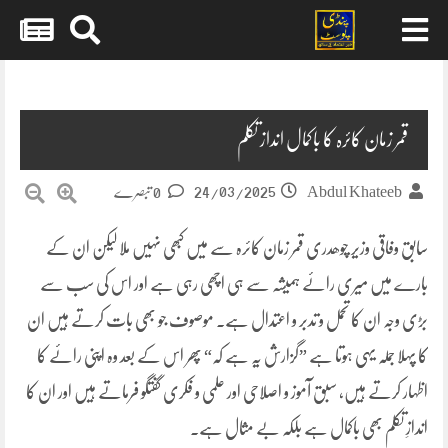
Skip
to
content
قمر زمان کائرہ کا باکمال انداز تکلم
24/03/2025
Abdul Khateeb
0 تبصرے
سابق وفاقی وزیر چوھدری قمر زمان کائرہ سے میں کبھی نہیں ملا لیکن ان کے
بارے میں میری رائے ہمیشہ سے ہی اچھی رہی ہے اور اس کی سب سے
بڑی وجہ ان کا تحمل و تدبر و اعتدال ہے۔ موصوف جو بھی بات کرتے ہیں ان
کا پہلا جملہ یہی ہوتا ہے ”گزارش یہ ہے کہ“ پھر اس کے بعد وہ اپنی رائے کا
اظہار کرتے ہیں، سبق آموز و اصلاحی اور علمی و فکری گفتگو فرماتے ہیں اور ان کا
اندازِ تکلم بھی باکمال ہے بلکہ بے مثال ہے۔