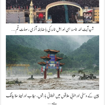
شہید آیت اللہ خامنہ ای اور اہل خانہ کی با ضابطہ آخری رسومات قم…
چین کے وسطی اور جنوبی علاقوں میں طوفانی بارشوں، سیلاب اور لینڈ سلائیڈنگ
سے…