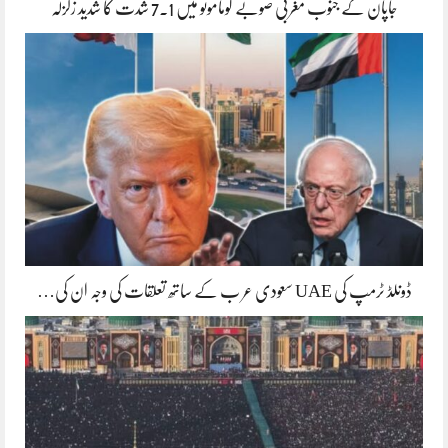
جاپان کے جنوب مغربی صوبے کوماموتو میں 7.1 شدت کا شدید زلزلہ
ڈونلڈ ٹرمپ کی UAE سعودی عر ب کے ساتھ تعلقات کی وجہ ان کی…