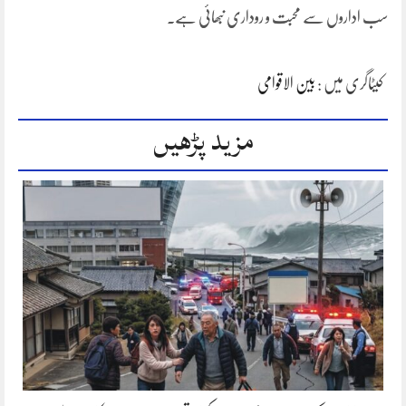
سب اداروں سے محبت و روداری نبھائی ہے۔
کیٹاگری میں :
بین الاقوامی
مزید پڑھیں