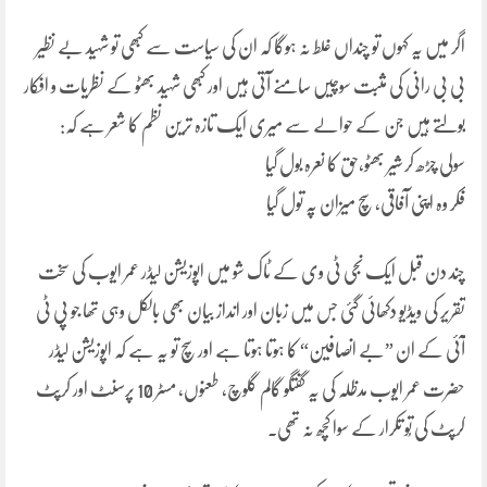
اگر میں یہ کہوں تو چنداں غلط نہ ہوگا کہ ان کی سیاست سے کبھی تو شہید بے نظیر
بی بی رانی کی مثبت سوچیں سامنے آتی ہیں اور کبھی شہید بھٹو کے نظریات و افکار
بولتے ہیں جن کے حوالے سے میری ایک تازہ ترین نظم کا شعر ہے کہ:
سولی چڑھ کر شیر بھٹو،حق کا نعرہ بول گیا
فکر وہ اپنی آفاقی، سچ میزان پہ تول گیا
چند دن قبل ایک نجی ٹی وی کے ٹاک شو میں اپوزیشن لیڈر عمر ایوب کی سخت
تقریر کی ویڈیو دکھائی گئی جس میں زبان اور انداز بیان بھی بالکل وہی تھا جو پی ٹی
آئی کے ان ”بے انصافین“ کا ہوتا ہوتا ہے اور سچ تو یہ ہے کہ اپوزیشن لیڈر
حضرت عمر ایوب مدظلہ کی یہ گفتگو گالم گلوچ، طعنوں، مسٹر 10 پرسنٹ اور کرپٹ
کرپٹ کی تُو تکرار کے سوا کچھ نہ تھی۔