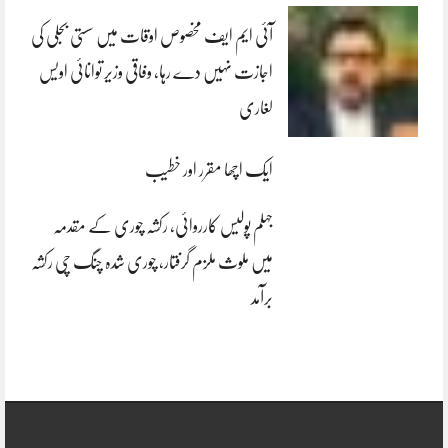
آئی ایم ایف مخصوص اوقات میں سستی بجلی کی
اجازت نہیں دے رہا، وفاقی وزیر توانائی اویس
لغاری
ایک اچھا مقرر اور خطیب
جہلم پولیس کارروائی، رکشہ چوری کے مقدمہ
میں ملوث ملزم گرفتار، چوری شدہ چنگ چی رکشہ
برآمد