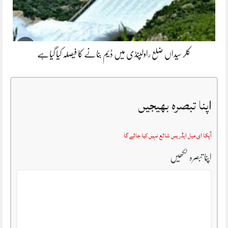
کلر سیداں ضلع راولپنڈی میں ڈیم بنانے کا فیصلہ کیا گیاہے
اپنا تبصرہ بھیجیں
آپکا ای میل ایڈریس شائع نہیں کیا جائے گا
اپنا تبصرہ لکھیں