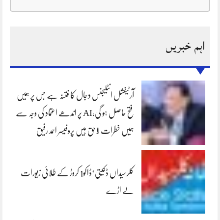
اہم خبریں
آرٹیفشل انٹلیجنس دجال کا فتنہ ہے جس پر ہمیں
فتح حاصل ہو گی،AI پر اندھے اعتماد کی وجہ سے
ہمیں خطرات لاحق ہیں پروفیسر احمد رفیق
کلرسیداں ڈکیتی‘ڈاکو1 کروڑ کے طلائی زیورات
لے اڑے