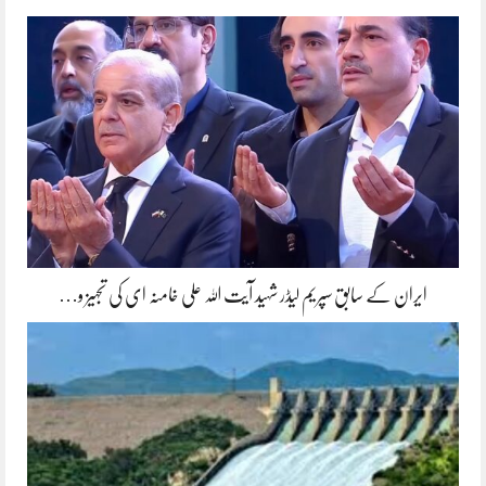
ایران کے سابق سپریم لیڈر شہید آیت اللہ علی خامنہ ای کی تجہیز و…