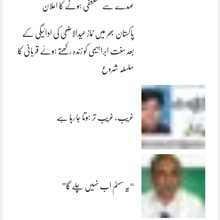
عہدے سے مستعفی ہونے کا اعلان
پاکستان بھر میں نمازِ عیدالاضحی کی ادائیگی کے
بعد سنتِ ابراہیمی کو زندہ رکھتے ہوئے قربانی کا
سلسلہ شروع
غریب، غریب تر ہوتا جا رہا ہے
“یہ سسٹم اب نہیں چلے گا”