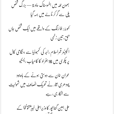
بھون نلہ میں افسوسناک حادثہ — بزرگ شخص
پلی سے گر کر نالے میں بہہ گیا
کہوٹہ: فائرنگ کے واقعے میں ایک شخص جاں
بحق، تین زخمی
انجینئر قمراسلام راجہ کی کمبوڈیا سے ہنگامی کال
پر چکری میں 16 افراد کا کامیاب ریسکیو
عمران خان سے دوستی ہونے کے باوجود
چودھری نثار نے تحریک انصاف میں شمولیت
سے انکاری رہے
علی امین گنڈاپور کا وزیراعلیٰ خیبرپختونخوا کے