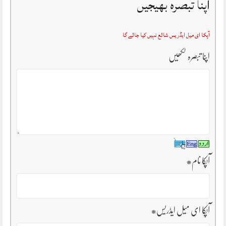
اپنا تبصرہ بھیجیں
آپکا ای میل ایڈریس شائع نہیں کیا جائے گا
اپنا تبصرہ لکھیں
آپکا نام
*
آپکا ای میل ایڈریس
*