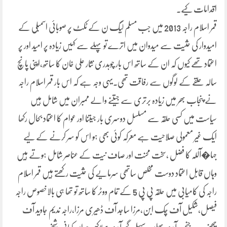
اقدامات کیے۔
قمر اسلام راجہ 2013 میں جب مسلم لیگ ن کے ٹکٹ پر صوبائی اسمبلی کے
امیدوار کی حثیت سے میدوان میں اترے تو پہلے سے کہیں زیادہ پر امید اور پر
اعتماد تھے کیوں کہ ان کے ساتھ اس بار چوہدری نثار علی خان کا ساتھ،اپنی پانچ
سالہ حلقے کے لوگوں سے رفاقت تھی۔یہی وجہ ہے کہ اس بار قمر اسلام راجہ
نے پنجاب بھر میں زیادہ برتری سے جیتنے والے ممبران میں شامل ہیں
سیاست میں کسی حلقہ سے مسلسل دوسری بار جیتنا اور عوام کا اعتماد بحال رکھا
ایک غیر معمولی صلاحیت ہے معرکہ کوئی بھی ہو اس کو سر کرنے کے لیے
جہا�آللہ کا فضل ،سخت محنت اور صاف نیت کے عناصر شامل ہوتے ہیں
وہاں قابل اعتماد دوست مخلص ساتھی سرمایے کی حثیت رکھتے ہیں قمر اسلام
راجہ کی کامیابی میں حلقہ پی پی 5 کے تمام ووٹر کا ساتھ تو تھا ہی بالاخصوص راجہ
فیصل،شکیل آف چک ابن،مرزا ساجد آف ڈھیری مرزا،راجہ ندیم جاوید آف