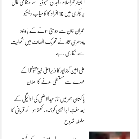
انجینئر قمراسلام راجہ کی کمبوڈیا سے ہنگامی کال
پر چکری میں 16 افراد کا کامیاب ریسکیو
عمران خان سے دوستی ہونے کے باوجود
چودھری نثار نے تحریک انصاف میں شمولیت
سے انکاری رہے
علی امین گنڈاپور کا وزیراعلیٰ خیبرپختونخوا کے
عہدے سے مستعفی ہونے کا اعلان
پاکستان بھر میں نمازِ عیدالاضحی کی ادائیگی کے
بعد سنتِ ابراہیمی کو زندہ رکھتے ہوئے قربانی کا
سلسلہ شروع