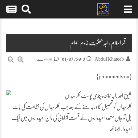
Skip
to
content
قمر اسلام راجہ بحثیت خادم عوام
01/07/2013
Abdul Khateeb
0 تبصرے
{jcomments on}
خلیق احمد راجہ نمائندہ پنڈی پوسٹ کلرسیداں
کلرسیداں کو تحصیل کا درجہ ملنے کے بعد جب کلرسیداں کی نظامت کی بات
چلی تو وہاں متعدد امیدواروں نے قسمت آزامائی کی ،ان امیدواروں میں ایک
امیدوار ایسا تھا