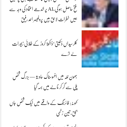
فتح حاصل ہو گی،AI پر اندھے اعتماد کی وجہ سے
ہمیں خطرات لاحق ہیں پروفیسر احمد رفیق
کلرسیداں ڈکیتی‘ڈاکو1 کروڑ کے طلائی زیورات
لے اڑے
بھون نلہ میں افسوسناک حادثہ — بزرگ شخص
پلی سے گر کر نالے میں بہہ گیا
کہوٹہ: فائرنگ کے واقعے میں ایک شخص جاں
بحق، تین زخمی