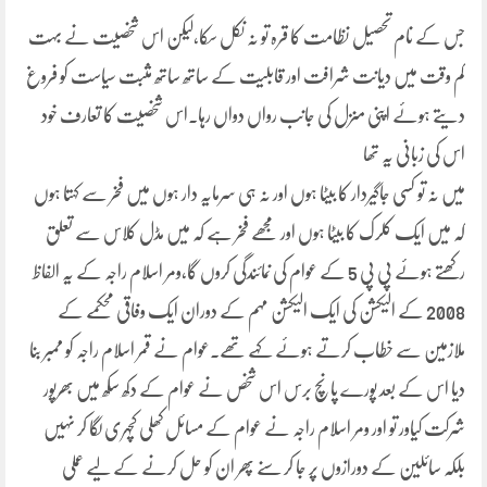
جس کے نام تحصیل نظامت کا قرہ تو نہ نکل سکا،لیکن اس شخصیت نے بہت
کم وقت میں دیانت شرافت اور قابلیت کے ساتھ ساتھ مثبت سیاست کو فروغ
دیتے ہوئے اپنی منزل کی جانب رواں دواں رہا۔اس شخصیت کا تعارف خود
اس کی زبانی یہ تھا
میں نہ تو کسی جاگیردار کا بیٹا ہوں اور نہ ہی سرمایہ دار ہوں میں فخر سے کہتا ہوں
کہ میں ایک کلرک کا بیٹا ہوں اور مجھے فخر ہے کہ میں مڈل کلاس سے تعلق
رکھتے ہوئے پی پی 5 کے عوام کی نمائندگی کروں گا،ومر اسلام راجہ کے یہ الفاظ
2008 کے الیکشن کی ایک الیکشن مہم کے دوران ایک وفاقی محکمے کے
ملازمین سے خطاب کرتے ہوئے کہے تھے۔عوام نے قمر اسلام راجہ کو ممبر بنا
دیا اس کے بعد پورے پانچ برس اس شخص نے عوام کے دکھ سکھ میں بھرپور
شرکت کیاور تو اور ومر اسلام راجہ نے عوام کے مسائل کھلی کچہری لگا کر نہیں
بلکہ سائلین کے دورازوں پر جا کر سنے پھر ان کو حل کرنے کے لیے عملی