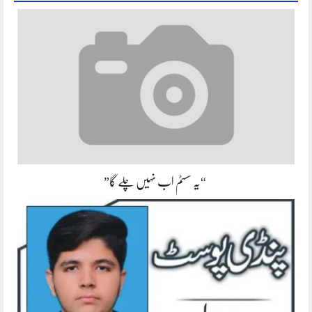
“یہ سسٹم اب نہیں چلے گا”