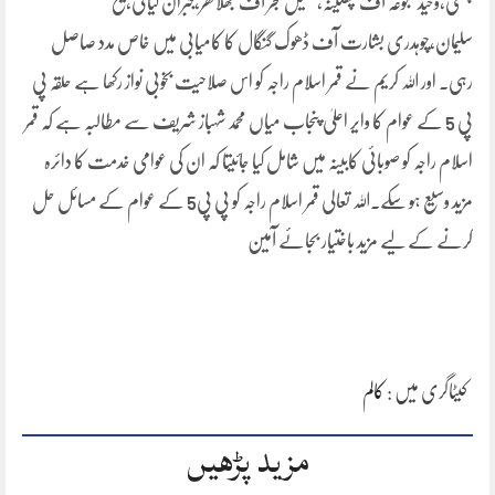
چھنی،وحید جنجوعہ آف پھلینہ،سہیل گجر آف بھلاکھر،جبران کیانی،شیخ
سلیمان،چوہدری بشارت آف ڈھوک گنگال کا کامیابی میں خاص مدد صاصل
رہی۔ اور اللہ کریم نے قمر اسلام راجہ کو اس صلاحیت بخوبی نواز رکھا ہے حلقہ پی
پی 5 کے عوام کا وایر اعلیٰ پنجاب میاں محمد شہباز شریف سے مطالبہ ہے کہ قمر
اسلام راجہ کو صوبائی کابینہ میں
شامل کیا جائیتا کہ ان کی عوامی خدمت کا دائرہ
مزید وسیع ہو سکے۔اللہ تعالی قمر اسلام راجہ کو پی پی5 کے عوام کے مسائل حل
کرنے کے لیے مزید باختیار بجائے آمین
کیٹاگری میں :
کالم
مزید پڑھیں