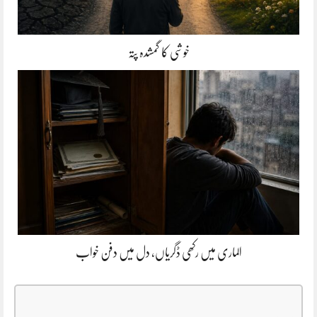
خوشی کا گمشدہ پتہ
الماری میں رکھی ڈگریاں، دل میں دفن خواب