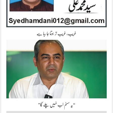
غریب، غریب تر ہوتا جا رہا ہے
“یہ سسٹم اب نہیں چلے گا”