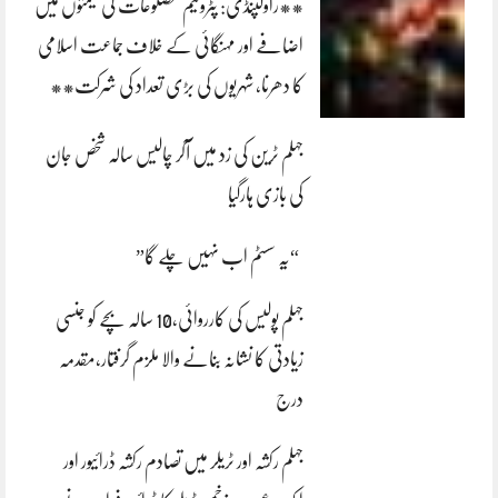
**راولپنڈی: پٹرولیم مصنوعات کی قیمتوں میں
اضافے اور مہنگائی کے خلاف جماعت اسلامی
کا دھرنا، شہریوں کی بڑی تعداد کی شرکت**
جہلم ٹرین کی زد میں آکر چالیس سالہ شخص جان
کی بازی ہارگیا
“یہ سسٹم اب نہیں چلے گا”
جہلم پولیس کی کارروائی،10 سالہ بچے کو جنسی
زیادتی کا نشانہ بنانے والا ملزم گرفتار،مقدمہ
درج
جہلم رکشہ اور ٹریلر میں تصادم رکشہ ڈرائیور اور