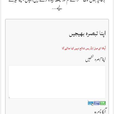
لیے…
اپنا تبصرہ بھیجیں
آپکا ای میل ایڈریس شائع نہیں کیا جائے گا
اپنا تبصرہ لکھیں
آپکا نام
*