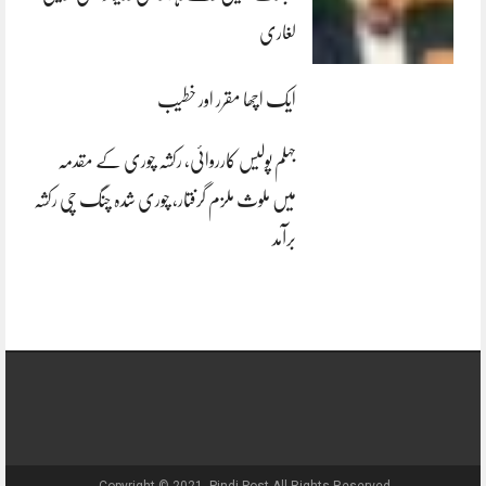
لغاری
ایک اچھا مقرر اور خطیب
جہلم پولیس کارروائی، رکشہ چوری کے مقدمہ
میں ملوث ملزم گرفتار، چوری شدہ چنگ چی رکشہ
برآمد