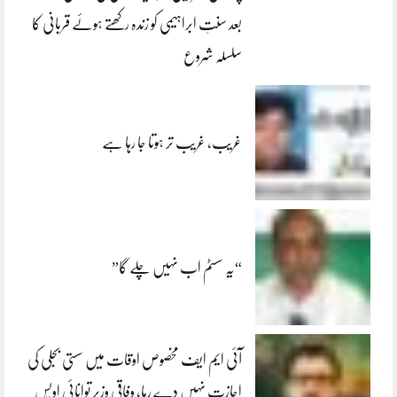
بعد سنتِ ابراہیمی کو زندہ رکھتے ہوئے قربانی کا
سلسلہ شروع
غریب، غریب تر ہوتا جا رہا ہے
“یہ سسٹم اب نہیں چلے گا”
آئی ایم ایف مخصوص اوقات میں سستی بجلی کی
اجازت نہیں دے رہا، وفاقی وزیر توانائی اویس