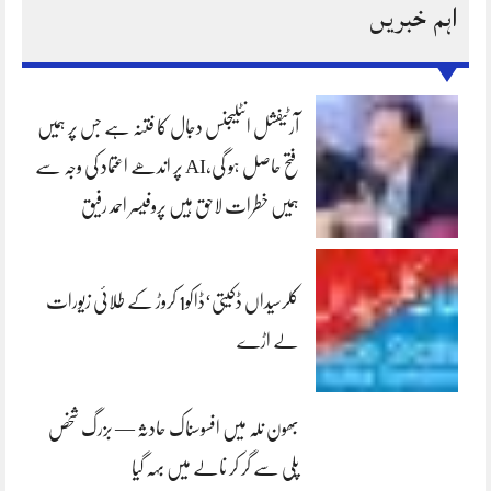
اہم خبریں
آرٹیفشل انٹلیجنس دجال کا فتنہ ہے جس پر ہمیں
فتح حاصل ہو گی،AI پر اندھے اعتماد کی وجہ سے
ہمیں خطرات لاحق ہیں پروفیسر احمد رفیق
کلرسیداں ڈکیتی‘ڈاکو1 کروڑ کے طلائی زیورات
لے اڑے
بھون نلہ میں افسوسناک حادثہ — بزرگ شخص
پلی سے گر کر نالے میں بہہ گیا