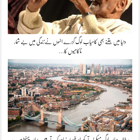
دنیا میں جتنے بھی کامیاب لوگ گزرے انہوں نےزندگی میں بے شمار
ناکامیوں کا…
برطانیہ جہاں لوگ مسکراتے کم اور فیصلہ زیادہ کرتے ہیں، وہاں پہنچنا میرے