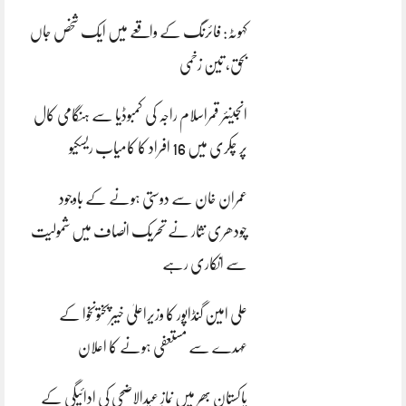
کہوٹہ: فائرنگ کے واقعے میں ایک شخص جاں
بحق، تین زخمی
انجینئر قمراسلام راجہ کی کمبوڈیا سے ہنگامی کال
پر چکری میں 16 افراد کا کامیاب ریسکیو
عمران خان سے دوستی ہونے کے باوجود
چودھری نثار نے تحریک انصاف میں شمولیت
سے انکاری رہے
علی امین گنڈاپور کا وزیراعلیٰ خیبرپختونخوا کے
عہدے سے مستعفی ہونے کا اعلان
پاکستان بھر میں نمازِ عیدالاضحی کی ادائیگی کے