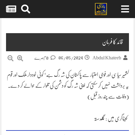
Skip
to
content
قائد کا فرمان
06/05/2024
Abdul Khateeb
0 تبصرے
کشمیر سیاسی اور فوجی اعتبار سے پاکستان کی شہ رگ ہے‘ کوئی خوددار ملک اور قوم
یہ برداشت نہیں کر سکتی کہ اپنی شہ رگ کو دشمن کی تلوار کے حوالے کر د ے۔
(وفات سے چند روز قبل)
کیٹاگری میں :
گلدستہ