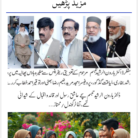
مزید پڑھیں
ڈاکٹر ہارون الرشید تبسم سچے عاشق رسول اور قائد و اقبال کے شیدائی
تھے،تفاخرگوندل/ممتاز…