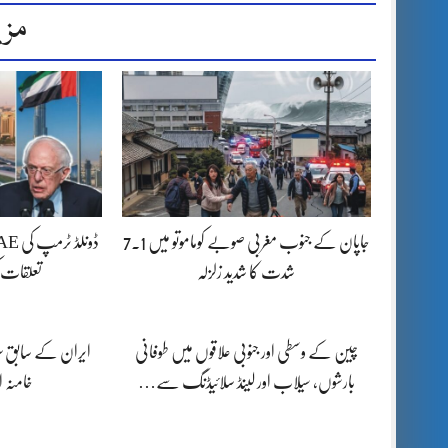
مزی
جاپان کے جنوب مغربی صوبے کوماموتو میں 7.1
شدت کا شدید زلزلہ
تعلقات 
چین کے وسطی اور جنوبی علاقوں میں طوفانی
ایران کے سابق سپر
بارشوں، سیلاب اور لینڈ سلائیڈنگ سے…
خامنہ 