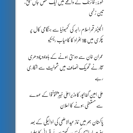
کہوٹہ: فائرنگ کے واقعے میں ایک شخص جاں بحق،
تین زخمی
انجینئر قمراسلام راجہ کی کمبوڈیا سے ہنگامی کال پر
چکری میں 16 افراد کا کامیاب ریسکیو
عمران خان سے دوستی ہونے کے باوجود چودھری
نثار نے تحریک انصاف میں شمولیت سے انکاری
رہے
علی امین گنڈاپور کا وزیراعلیٰ خیبرپختونخوا کے عہدے
سے مستعفی ہونے کا اعلان
پاکستان بھر میں نمازِ عیدالاضحی کی ادائیگی کے بعد
سنتِ ابراہیمی کو زندہ رکھتے ہوئے قربانی کا سلسلہ