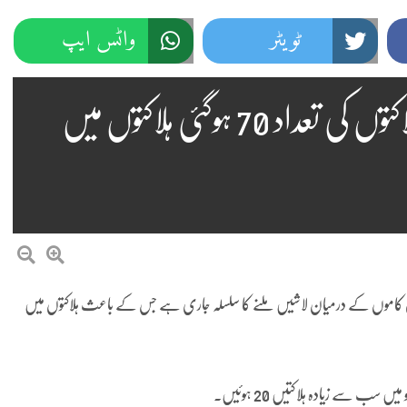
ٹویٹر
واٹس ایپ
فلپائن کے خوفناک زلزلے میں ہلاکتوں کی تعداد 70 ہوگئی ہلاکتوں میں
 کاموں کے درمیان لاشیں ملنے کا سلسلہ جاری ہے جس کے باعث ہلاکتوں میں
ب سے زیادہ ہلاکتیں 20 ہوئیں۔