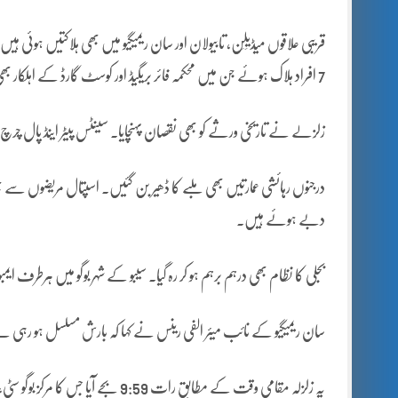
قریبی علاقوں میڈیَلِن، تابیولان اور سان ریمیگیو میں بھی ہلاکتیں ہوئی
7 افراد ہلاک ہوئے جن میں محکمہ فائر بریگیڈ اور کوسٹ گارڈ کے اہلکار بھی شامل تھے۔
زلزلے نے تاریخی ورثے کو بھی نقصان پہنچایا۔ سینٹس پیٹر اینڈ پال چرچ اور 139 سالہ پرانا چرچ دانبانتایان مکمل طور پر منہدم ہ
درجنوں رہائشی عمارتیں بھی ملبے کا ڈھیر بن گئیں۔ اسپتال مریضوں سے
دبے ہوئے ہیں۔
بجلی کا نظام بھی درہم برہم ہو کر رہ گیا۔ سیبو کے شہر بوگو میں ہرطرف ایم
سان ریمیگیو کے نائب میئر الفی رینس نے کہا کہ بارش مسلسل ہو رہی 
یہ زلزلہ مقامی وقت کے مطابق رات 9:59 بجے آیا جس کا مرکز بوگو سٹی، صوبہ سیبو کے شمال مشرق میں 12 میل کے فاصلے پر تھا۔