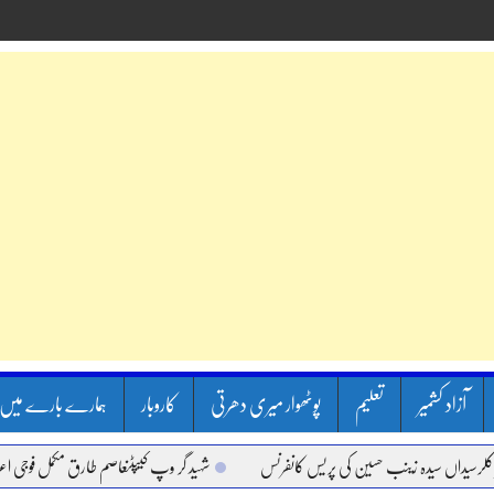
آزاد کشمیر
تعلیم
پوٹھوار میری دھرتی
کاروبار
ہمارے بارے میں
داں سیدہ زینب حسین کی پریس کانفرنس
شہید گر وپ کیپٹنعاصم طارق مکمل فوجی اعزاز کے 