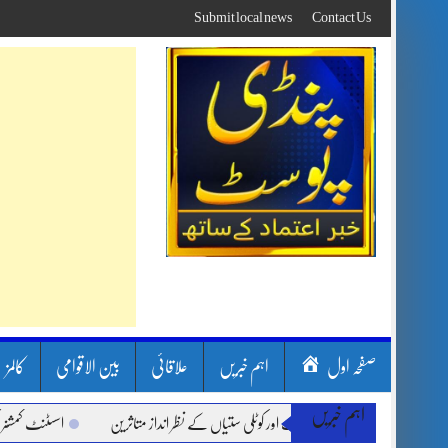
Skip
Submit local news
Contact Us
to
content
صفحہ اول
اہم خبریں
علاقائی
بین الاقوامی
کالمز
اہم خبریں
سون بارشیں، لینڈ سلائیڈنگ اور کوٹلی ستیاں کے نظر انداز متاثرین
اسسٹنٹ کمشنر کلرسی