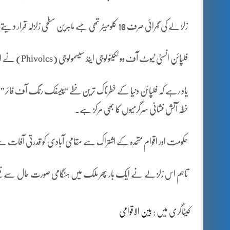
زلزلے کی گہرائی صرف 10 کلومیٹر تھی جسے ماہرین سطحی زلزلہ قرار دیتے ہیں اور یہی وجہ ہے کہ جانی اور مالی نقصان زیادہ ہوا ہے۔
فلپائن انسٹی ٹیوٹ آف وولکینولوجی اینڈ سیسمولوجی (Phivolcs) نے ابتدائی طور پر سونامی وارننگ جاری کی تھی، تاہم بدھ کی صبح یہ وارننگ ہٹا دی گئی۔
یاد رہے کہ فلپائن دنیا کے خطرناک ترین خطے “پیسفک رنگ آف فائر” 
خطہ آتش فشانی سرگرمیوں کا بھی مرکز ہے۔
حکومت اور اقوام متحدہ کے اشتراک سے مقامی آبادی کو قدرتی آفات 
تاہم اس زلزلے نے ایک بار پھر ملک میں ہنگامی صورت حال سے نمٹنے 
کیٹاگری میں :
بین الاقوامی