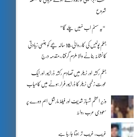
شروع
“یہ سسٹم اب نہیں چلے گا”
جہلم پولیس کی کارروائی،10 سالہ بچے کو جنسی زیادتی
کا نشانہ بنانے والا ملزم گرفتار،مقدمہ درج
جہلم رکشہ اور ٹریلر میں تصادم رکشہ ڈرائیور اور ایک
عورت زخمی ٹریلر کا ڈرائیور فرار ہونے میں کامیاب
وزیر اعظم شہباز شریف اور فیلڈ مارشل اہم دورے پر
سعودی عرب روانہ
غریب، غریب تر ہوتا جا رہا ہے