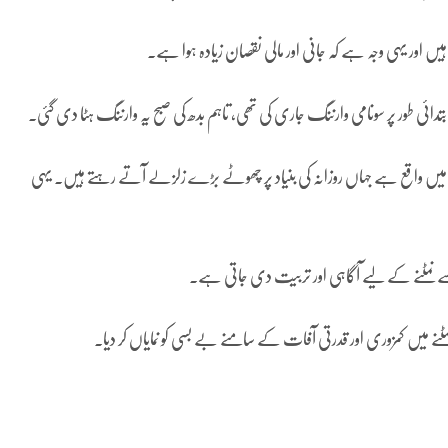
میں واقع ہے جہاں روزانہ کی بنیاد پر چھوٹے بڑے زلزلے آتے رہتے ہیں۔ یہی
سے نمٹنے کے لیے آگاہی اور تربیت دی جاتی ہے۔
میں کمزوری اور قدرتی آفات کے سامنے بے بسی کو نمایاں کر دیا۔