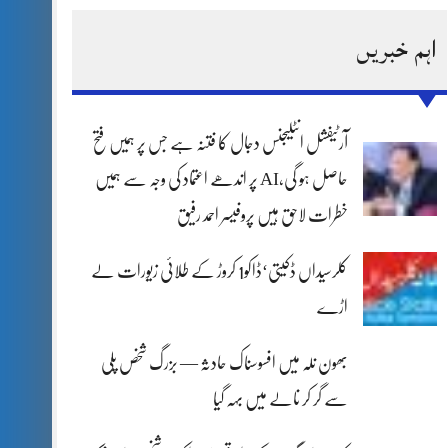
اہم خبریں
آرٹیفشل انٹلیجنس دجال کا فتنہ ہے جس پر ہمیں فتح
حاصل ہو گی،AI پر اندھے اعتماد کی وجہ سے ہمیں
خطرات لاحق ہیں پروفیسر احمد رفیق
کلرسیداں ڈکیتی‘ڈاکو1 کروڑ کے طلائی زیورات لے
اڑے
بھون نلہ میں افسوسناک حادثہ — بزرگ شخص پلی
سے گر کر نالے میں بہہ گیا