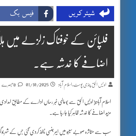
شیئر کریں
فیس بک
اضافے کا خدشہ ہے۔
01/10/2025
اویس الحق پنڈی پوسٹ،اسلام آباد
0 تبصرے
اسلام آباد(اویس الحق سے)عالمی خبر رساں ادارے کے مطابق امدادی
مزید اضافے کا خدشہ ظاہر کیا جا رہا ہے۔
سب سے متاثرہ صوبے سیبو میں ایمرجنسی نافذ کردی گئی جس کے شہر بوگو میں س