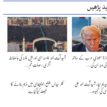
د پڑھیں
ڈونلڈ ٹرمپ کی UAE سعودی عر ب کے ساتھ
شہید آیت اللہ خامنہ ای اور اہل خانہ کی با ضابطہ
کی وجہ ان کی…
آخری رسومات قم…
یم لیڈر شہید آیت اللہ علی
کلر سیداں ضلع راولپنڈی میں ڈیم بنانے کا
ای کی تجہیز و…
فیصلہ کیا گیاہے