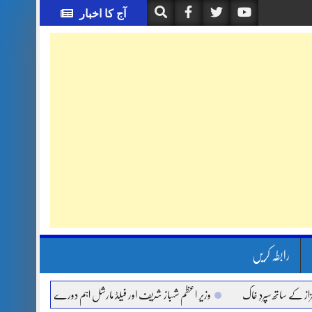
آج کا اخبار
رابطہ کریں
ساتھ سپردِ خاک
وزیر اعظم شہباز شریف اور فیلڈ مارشل اہم دورے پر سعودی عرب روانہ