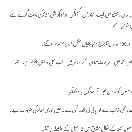
 ہیں۔ سان ریمیگیو میں ایک اسپورٹس کمپلیکس اور ایویکوایشن سینٹر کی چھت گرنے سے
وگئے۔
 بھر گئے ہیں۔ ہر طرف تباہی کے مناظر ہیں۔ اب بھی درجنوں افراد ملبے تلے
بولینسوں کو سائرن بجاتے سڑکوں پر دیکھا گیا۔
ہے، بجلی غائب ہے اور پانی کی شدید کمی ہے۔ ہمیں فوری امداد کی ضرورت ہے۔