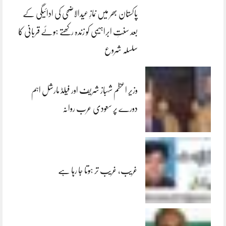
پاکستان بھر میں نمازِ عیدالاضحی کی ادائیگی کے
بعد سنتِ ابراہیمی کو زندہ رکھتے ہوئے قربانی کا
سلسلہ شروع
وزیر اعظم شہباز شریف اور فیلڈ مارشل اہم
دورے پر سعودی عرب روانہ
غریب، غریب تر ہوتا جا رہا ہے