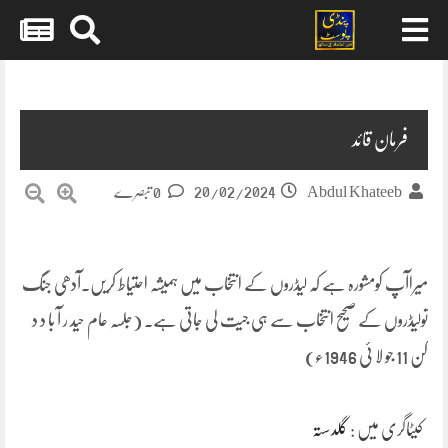
Skip
to
content
فرمان قائد
20/02/2024
Abdul Khateeb
0 تبصرے
میراآپ کومشورہ ہے کہ لیڈروں کے انتخاب میں ہمیشہ احتیاط کریں۔آدھی جنگ
تولیڈروں کے صحیح انتخاب سے ہی جیت لی جاتی ہے۔ (جلسہ عام حید ر آ با د د
کن 11 جو لا ئی 1946ء)
کیٹاگری میں :
گلدستہ