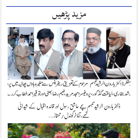
مزید پڑھیں
ڈاکٹر ہارون الرشید تبسم سچے عاشق رسول اور قائد و اقبال کے شیدائی
تھے،تفاخرگوندل/ممتاز…