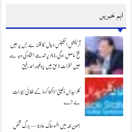
اہم خبریں
آرٹیفشل انٹلیجنس دجال کا فتنہ ہے جس پر ہمیں
فتح حاصل ہو گی،AI پر اندھے اعتماد کی وجہ سے
ہمیں خطرات لاحق ہیں پروفیسر احمد رفیق
کلرسیداں ڈکیتی‘ڈاکو1 کروڑ کے طلائی زیورات
لے اڑے
بھون نلہ میں افسوسناک حادثہ — بزرگ شخص