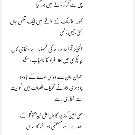
پلی سے گر کر نالے میں بہہ گیا
کہوٹہ: فائرنگ کے واقعے میں ایک شخص جاں
بحق، تین زخمی
انجینئر قمراسلام راجہ کی کمبوڈیا سے ہنگامی کال
پر چکری میں 16 افراد کا کامیاب ریسکیو
عمران خان سے دوستی ہونے کے باوجود
چودھری نثار نے تحریک انصاف میں شمولیت
سے انکاری رہے
علی امین گنڈاپور کا وزیراعلیٰ خیبرپختونخوا کے
عہدے سے مستعفی ہونے کا اعلان