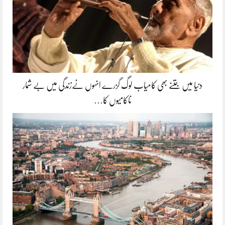
دنیا میں جتنے بھی کامیاب لوگ گزرے انہوں نےزندگی میں بے شمار
ناکامیوں کا…