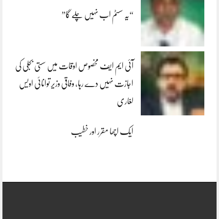
“یہ سسٹم اب نہیں چلے گا”
آئی ایم ایف مخصوص اوقات میں سستی بجلی کی
اجازت نہیں دے رہا، وفاقی وزیر توانائی اویس
لغاری
ایک اچھا مقرر اور خطیب