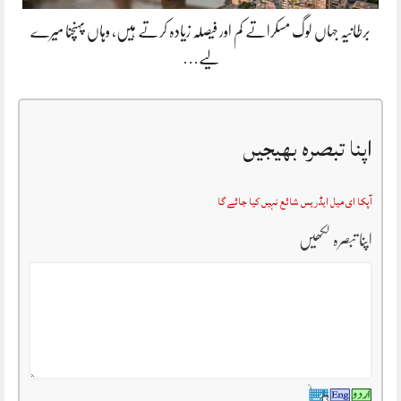
برطانیہ جہاں لوگ مسکراتے کم اور فیصلہ زیادہ کرتے ہیں، وہاں پہنچنا میرے
لیے…
اپنا تبصرہ بھیجیں
آپکا ای میل ایڈریس شائع نہیں کیا جائے گا
اپنا تبصرہ لکھیں