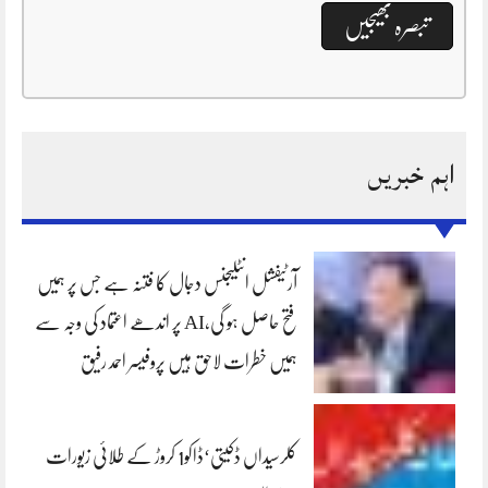
اہم خبریں
آرٹیفشل انٹلیجنس دجال کا فتنہ ہے جس پر ہمیں
فتح حاصل ہو گی،AI پر اندھے اعتماد کی وجہ سے
ہمیں خطرات لاحق ہیں پروفیسر احمد رفیق
کلرسیداں ڈکیتی‘ڈاکو1 کروڑ کے طلائی زیورات