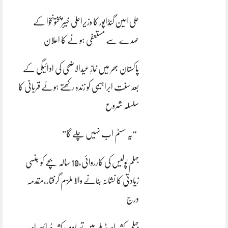
علی امین گنڈاپور کا وزیراعلیٰ خیبرپختونخوا کے
عہدے سے مستعفی ہونے کا اعلان
پاکستان بھر میں نمازِ عیدالاضحی کی ادائیگی کے
بعد سنتِ ابراہیمی کو زندہ رکھتے ہوئے قربانی کا
سلسلہ شروع
“یہ سسٹم اب نہیں چلے گا”
جہلم پولیس کی کارروائی،10 سالہ بچے کو جنسی
زیادتی کا نشانہ بنانے والا ملزم گرفتار،مقدمہ
درج
جہلم رکشہ اور ٹریلر میں تصادم رکشہ ڈرائیور اور