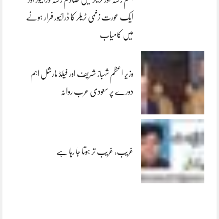
ایک عورت زخمی ٹریلر کا ڈرائیور فرار ہونے
میں کامیاب
وزیر اعظم شہباز شریف اور فیلڈ مارشل اہم
دورے پر سعودی عرب روانہ
غریب، غریب تر ہوتا جا رہا ہے