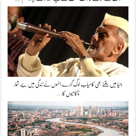
دنیا میں جتنے بھی کامیاب لوگ گزرے انہوں نےزندگی میں بے شمار
ناکامیوں کا…