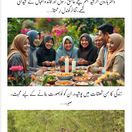
ڈاکٹر ہارون الرشید تبسم سچے عاشق رسول اور قائد و اقبال کے شیدائی
تھے،تفاخرگوندل/ممتاز…
زندگی کا حسن تعلقات میں پوشیدہ, ان کو خوبصورت بنانے کے لیے محبت،
صبر،…