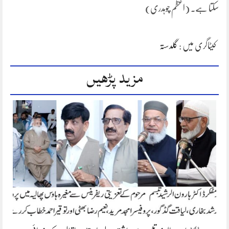
سکتا ہے۔ (اعظم چوہدری)
کیٹاگری میں :
گلدستہ
مزید پڑھیں