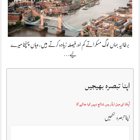
برطانیہ جہاں لوگ مسکراتے کم اور فیصلہ زیادہ کرتے ہیں، وہاں پہنچنا میرے
لیے…
اپنا تبصرہ بھیجیں
آپکا ای میل ایڈریس شائع نہیں کیا جائے گا
اپنا تبصرہ لکھیں