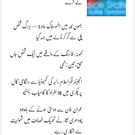
لے اڑے
بھون نلہ میں افسوسناک حادثہ — بزرگ شخص
پلی سے گر کر نالے میں بہہ گیا
کہوٹہ: فائرنگ کے واقعے میں ایک شخص جاں
بحق، تین زخمی
انجینئر قمراسلام راجہ کی کمبوڈیا سے ہنگامی کال
پر چکری میں 16 افراد کا کامیاب ریسکیو
عمران خان سے دوستی ہونے کے باوجود
چودھری نثار نے تحریک انصاف میں شمولیت
سے انکاری رہے