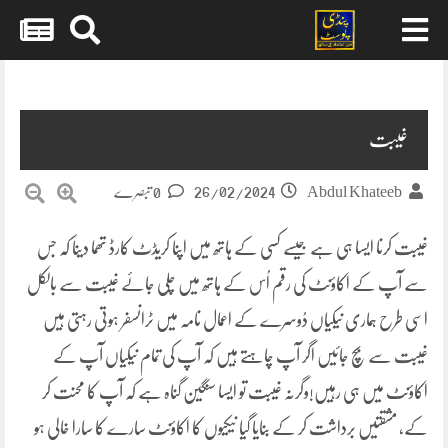
Skip
to
content
غیبت
26/02/2024
Abdul Khateeb
0 تبصرے
غیبت کرنا ایسا ہی ہے جیسے کسی کے ہاتھ میں اپنا کریڈٹ کارڈ تھما دینا کہ جس
سے آپ کے اکاؤنٹ کی رقم اُس کے ہاتھ میں چلی جائے غیبت سے بالکل
اسی طرح ہماری نیکیاں دُوسرے کے اعمال نامہ میں ٹرانسفر ہوتی رہتی ہیں
غیبت سے بچ جائیں اگر آپ چاہتے ہیں کہ آپ کی تمام نیکیاں آپ کے
اکاؤنٹ میں ہی رہیں!وگرنہ غیبت تو ایسا سنگین گناہ ہے کہ آپ کا محنت کر
کے، مشقتیں برداشت کر کے بنایا گیا نیکیوں کا اکاؤنٹ سارے کا سارا خالی ہو