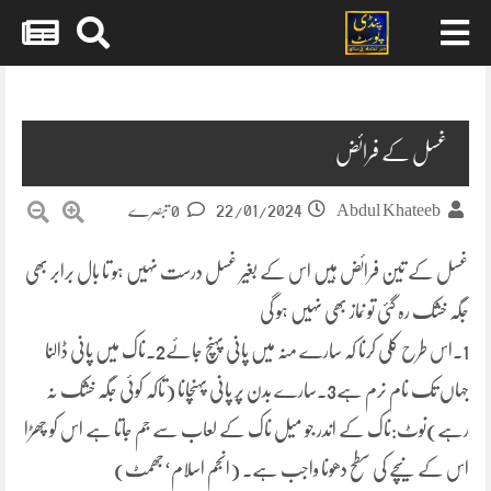
Skip
to
content
غسل کے فرائض
22/01/2024
Abdul Khateeb
0 تبصرے
غسل کے تین فرائض ہیں اس کے بغیر غسل درست نہیں ہو تا بال برابر بھی
جگہ خشک رہ گئی تو نماز بھی نہیں ہو گی
1۔اس طرح کلی کرنا کہ سارے منہ میں پانی پہنچ جائے2۔ناک میں پانی ڈالنا
جہاں تک نام نرم ہے3۔سارے بدن پر پانی پہنچانا (تاکہ کوئی جگہ خشک نہ
رہے)نوٹ:ناک کے اندر جو میل ناک کے لعاب سے جم جاتا ہے اس کو چھڑا
اس کے نیچے کی سطح دھونا واجب ہے۔ (انجم اسلام‘جھمٹ)