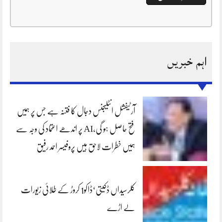
اہم خبریں
آرٹیفشل انٹلیجنس دجال کا فتنہ ہے جس پر ہمیں
فتح حاصل ہو گی،AI پر اندھے اعتماد کی وجہ سے
ہمیں خطرات لاحق ہیں پروفیسر احمد رفیق
کلرسیداں ڈکیتی‘ڈاکو1 کروڑ کے طلائی زیورات
لے اڑے