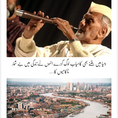
دنیا میں جتنے بھی کامیاب لوگ گزرے انہوں نےزندگی میں بے شمار
ناکامیوں کا…