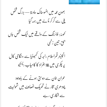
بھون نلہ میں افسوسناک حادثہ — بزرگ شخص
پلی سے گر کر نالے میں بہہ گیا
کہوٹہ: فائرنگ کے واقعے میں ایک شخص جاں
بحق، تین زخمی
انجینئر قمراسلام راجہ کی کمبوڈیا سے ہنگامی کال
پر چکری میں 16 افراد کا کامیاب ریسکیو
عمران خان سے دوستی ہونے کے باوجود
چودھری نثار نے تحریک انصاف میں شمولیت
سے انکاری رہے