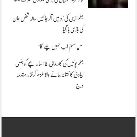
جہلم ٹرین کی زد میں آکر چالیس سالہ شخص جان
کی بازی ہارگیا
“یہ سسٹم اب نہیں چلے گا”
جہلم پولیس کی کارروائی،10 سالہ بچے کو جنسی
زیادتی کا نشانہ بنانے والا ملزم گرفتار،مقدمہ
درج