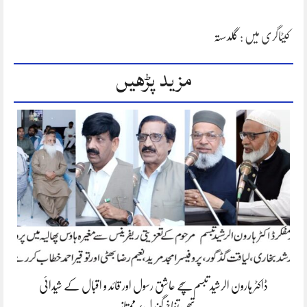
کیٹاگری میں :
گلدستہ
مزید پڑھیں
ڈاکٹر ہارون الرشید تبسم سچے عاشق رسول اور قائد و اقبال کے شیدائی
تھے،تفاخرگوندل/ممتاز…