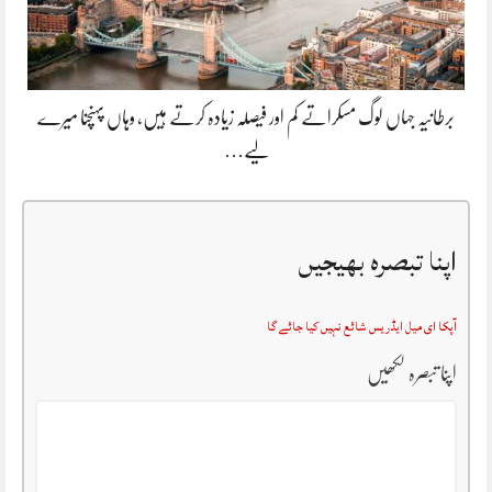
برطانیہ جہاں لوگ مسکراتے کم اور فیصلہ زیادہ کرتے ہیں، وہاں پہنچنا میرے
لیے…
اپنا تبصرہ بھیجیں
آپکا ای میل ایڈریس شائع نہیں کیا جائے گا
اپنا تبصرہ لکھیں