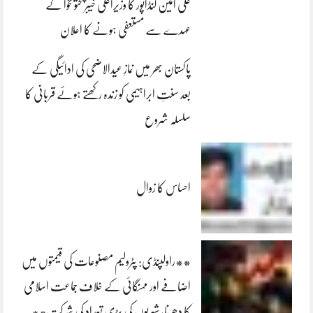
علی امین گنڈاپور کا وزیراعلیٰ خیبرپختونخوا کے
عہدے سے مستعفی ہونے کا اعلان
پاکستان بھر میں نمازِ عیدالاضحی کی ادائیگی کے
بعد سنتِ ابراہیمی کو زندہ رکھتے ہوئے قربانی کا
سلسلہ شروع
احساس کا زوال
**راولپنڈی: پٹرولیم مصنوعات کی قیمتوں میں
اضافے اور مہنگائی کے خلاف جماعت اسلامی
کا دھرنا، شہریوں کی بڑی تعداد کی شرکت**