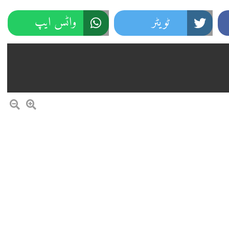
ٹویٹر
واٹس ایپ