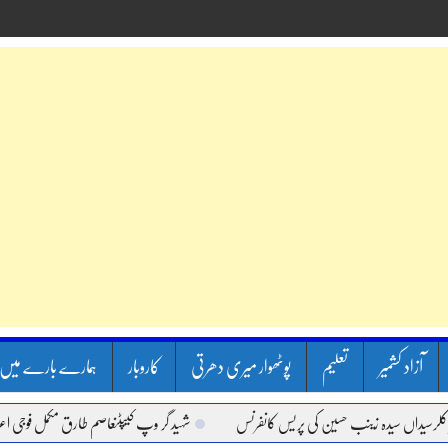
آزاد کشمیر
تعلیم
پوٹھوار میری دھرتی
کاروبار
ہمارے بارے میں
داں سیدہ زینب حسین کی پریس کانفرنس
شہید گر وپ کیپٹنعاصم طارق مکمل فوجی اعزاز کے 