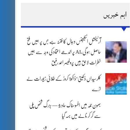
اہم خبریں
آرٹیفشل انٹلیجنس دجال کا فتنہ ہے جس پر ہمیں فتح
حاصل ہو گی،AI پر اندھے اعتماد کی وجہ سے ہمیں
خطرات لاحق ہیں پروفیسر احمد رفیق
کلرسیداں ڈکیتی‘ڈاکو1 کروڑ کے طلائی زیورات لے
اڑے
بھون نلہ میں افسوسناک حادثہ — بزرگ شخص پلی
سے گر کر نالے میں بہہ گیا