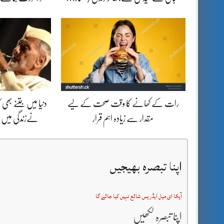
رات کے کھانے کا وقت صحت کے لیے
دنیا میں جتنے بھ
مقدار سے زیادہ اہم قرار
نےزندگی میں ب
اپنا تبصرہ بھیجیں
آپکا ای میل ایڈریس شائع نہیں کیا جائے گا
اپنا تبصرہ لکھیں