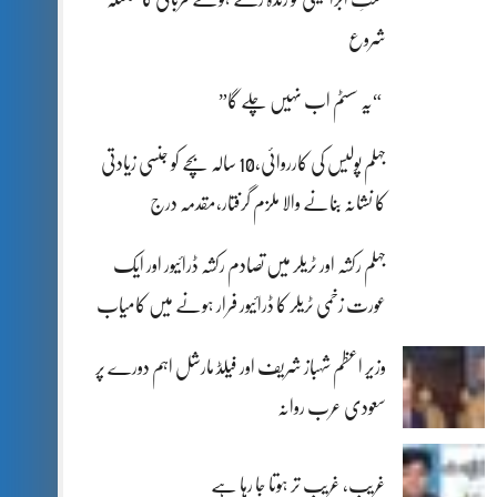
شروع
“یہ سسٹم اب نہیں چلے گا”
جہلم پولیس کی کارروائی،10 سالہ بچے کو جنسی زیادتی
کا نشانہ بنانے والا ملزم گرفتار،مقدمہ درج
جہلم رکشہ اور ٹریلر میں تصادم رکشہ ڈرائیور اور ایک
عورت زخمی ٹریلر کا ڈرائیور فرار ہونے میں کامیاب
وزیر اعظم شہباز شریف اور فیلڈ مارشل اہم دورے پر
سعودی عرب روانہ
غریب، غریب تر ہوتا جا رہا ہے