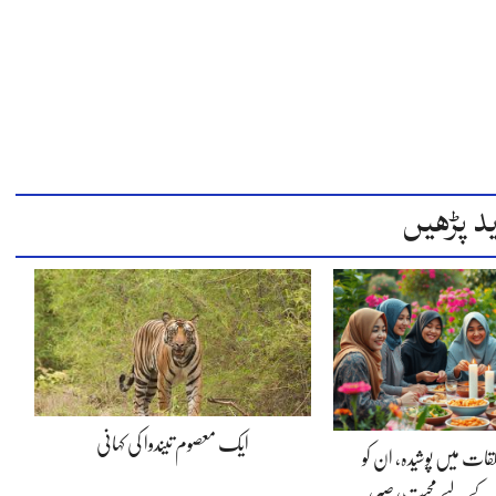
د پڑھیں
ایک معصوم تیندوا کی کہانی
لقات میں پوشیدہ, ان کو
 کے لیے محبت، صبر،…