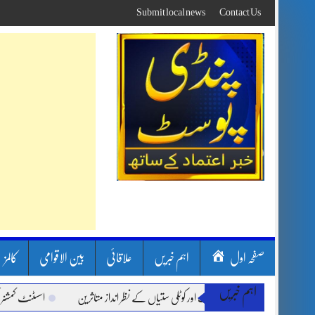
Skip
Submit local news
Contact Us
to
content
صفحہ اول
اہم خبریں
علاقائی
بین الاقوامی
کالمز
اہم خبریں
ون بارشیں، لینڈ سلائیڈنگ اور کوٹلی ستیاں کے نظر انداز متاثرین
اسسٹنٹ کمشنر کلرسی