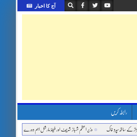
آج کا اخبار
رابطہ کریں
ساتھ سپردِ خاک
وزیر اعظم شہباز شریف اور فیلڈ مارشل اہم دورے پر سعودی عرب روانہ