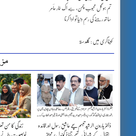
تم ہو گل محبوب چمن، ہے اک خار عاؔمر
ساتھ رہنے کی رسمِ دنیا تو ادا کرنا
کیٹاگری میں :
گلدستہ
مزی
ڈاکٹر ہارون الرشید تبسم سچے عاشق رسول اور قائد و
زندگی کا حسن تع
اقبال کے شیدائی تھے،تفاخرگوندل/ممتاز…
خوبصورت بنانے