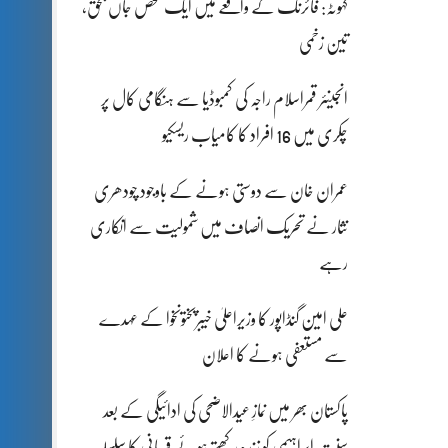
کہوٹہ: فائرنگ کے واقعے میں ایک شخص جاں بحق،
تین زخمی
انجینئر قمراسلام راجہ کی کمبوڈیا سے ہنگامی کال پر
چکری میں 16 افراد کا کامیاب ریسکیو
عمران خان سے دوستی ہونے کے باوجود چودھری
نثار نے تحریک انصاف میں شمولیت سے انکاری
رہے
علی امین گنڈاپور کا وزیراعلیٰ خیبرپختونخوا کے عہدے
سے مستعفی ہونے کا اعلان
پاکستان بھر میں نمازِ عیدالاضحی کی ادائیگی کے بعد
سنتِ ابراہیمی کو زندہ رکھتے ہوئے قربانی کا سلسلہ