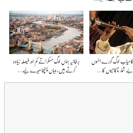
ی کامیاب لوگ گزرے انہوں
برطانیہ جہاں لوگ مسکراتے کم اور فیصلہ زیادہ
ے شمار ناکامیوں کا…
کرتے ہیں، وہاں پہنچنا میرے لیے…