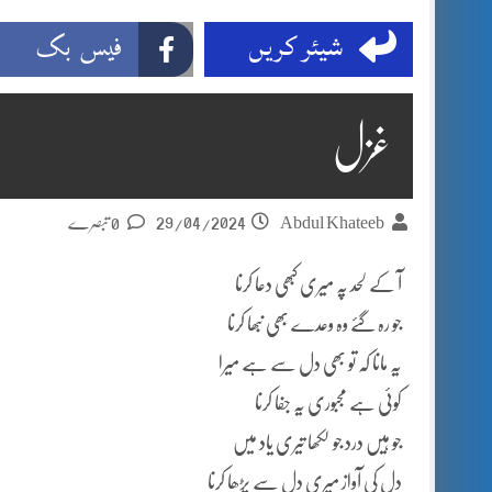
شیئر کریں
فیس بک
غزل
29/04/2024
Abdul Khateeb
0 تبصرے
آ کے لحد پہ میری کبھی دعا کرنا
جو رہ گئے وہ وعدے بھی نبھا کرنا
یہ مانا کہ تو بھی دل سے ہے میرا
کوئی ہے مجبوری یہ جفا کرنا
جو ہیں درد جو لکھا تیری یاد میں
دل کی آواز میری دل سے پڑھا کرنا