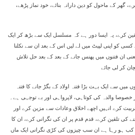
گھر کے ماحول کو دین دارانہ بنائے، خود نماز پڑھے،
قین کرے، یہ ایسا دور ہے کہ مسلسل ایک سے بڑھ کر ایک
 کسی کو اپنی لپیٹ میں لے لیں اس کے بعد ان سے نکلنا
نی ان فتنوں میں پھنس جانے کے بعد کے بعد حل تلاش
ان کر لی جائے
 میں سے ایک بہت بڑا فتنہ اولاد کے بگڑ جانے کا فتنہ
صوصا والدہ کی کوتاہی، لاپرواہی اور بے توجہی ہے۔
ربیت کرے انہیں اچھے اخلاق وعادات سے مزین کرے اور
 کی تلقین کرے، قدم قدم پر ان کی نگرانی کرے، ان کا
تھ اور کب ہو رہا ہے ان سب چیزوں کی کڑی نگرانی ایک ماں