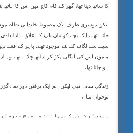
کا ساتھ دینا تھا، گھر کے کام کاج میں اس کا ہاتھ بٹان
لیکن دوسری طرف ایک مضبوط خاندانی نظام موجود تھ
جاتے تھے، ایک بچے کو ماں باپ کے علاؤہ دادا،دادی، 
سینے سے لگانے کے لئے موجود تھے، باہر کے فتنے نہیں
ماموں اس کی انگلی پکڑ کر ساتھ چلاتے تھے وہ ان
ہو جاتا تھا،
زندگی سادہ تھی لیکن ہم ایک پرفتن دور سے گزر
نوجوان میاں
بیوی کو شادی کے پہلے دن سے سوچ سمجھ کر