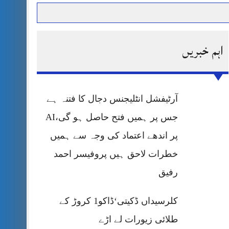
اہم خبریں
حرمت پر قربان
 کی پریس کانفرنس
آرٹیفشل انٹلیجنس دجال کا فتنہ ہے
جس پر ہمیں فتح حاصل ہو گی،AI
پر اندھے اعتماد کی وجہ سے ہمیں
خطرات لاحق ہیں پروفیسر احمد
رفیق
کلرسیداں ڈکیتی‘ڈاکو1 کروڑ کے
طلائی زیورات لے اڑے