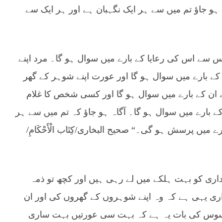
ہو جاؤ تم میں سے ہر ایک نگہبان ہے اور ہر ایک سے
اس سے اس کی رعایا کے بارے میں سوال ہو گا۔ مرد اپنے
کے بارے میں سوال ہو گا اور عورت اپنے شوہر کے گھر
 ان کے بارے میں سوال ہو گا اور کسی شخص کا غلام
ے بارے میں سوال ہو گا۔ آگاہ ہو جاؤ کہ تم میں سے ہر
میں پرسش ہو گی۔“ صحیح البخاری/کِتَاب الْأَحْکَامِ/
ری کو بہت ہلکے میں لے رہی ہیں اور کچھ تو ذمہ
ی یہی ہے کہ وہ اپنے شوہروں کے گھروں کی اور ان
سوس کی بات یہ ہے کہ بہت سی عورتیں بہت ساری