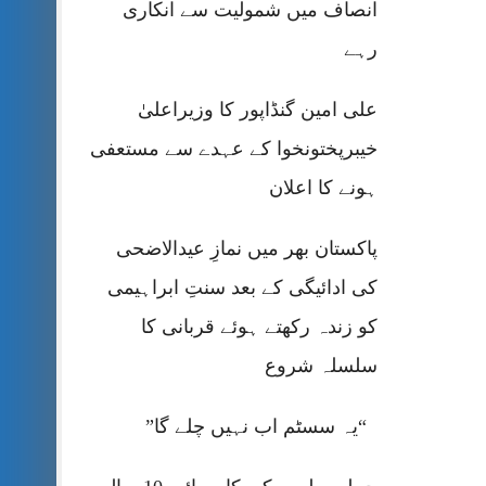
انصاف میں شمولیت سے انکاری
رہے
علی امین گنڈاپور کا وزیراعلیٰ
خیبرپختونخوا کے عہدے سے مستعفی
ہونے کا اعلان
پاکستان بھر میں نمازِ عیدالاضحی
کی ادائیگی کے بعد سنتِ ابراہیمی
کو زندہ رکھتے ہوئے قربانی کا
سلسلہ شروع
“یہ سسٹم اب نہیں چلے گا”