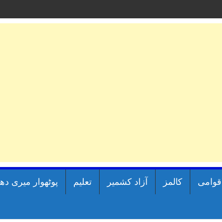
اقوامی
کالمز
آزاد کشمیر
تعلیم
پوٹھوار میری دھ