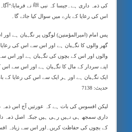
کی ذمہ داری ہے۔جیسا کہ نبی ﷺ نے فرمایا:”آگاہ 
اس کی رعایا کے بارے میں سوال کیا جائے گا۔
پس امام (امیرالمؤمنین) لوگوں پر نگہبان ہے اور 
گھر والوں کا نگہبان ہے اور اس سے اس کی رعایا 
والوں اور اس کے بچوں کی نگہبان ہے اور اس سے
اپنے سردار کے مال کا نگہبان ہے اور اس سے اس ک
ایک نگہبان ہے اور ہر ایک سے اس کی رعایا کے بارے 
حدیث: 7138
لیکن افسوس کی بات ہے کہ عورتیں آج اس ذمہ دا
داری سمجھ ہی نہیں رہی ہیں جبکہ اصل ذمہ دار
کے بچوں کی حفاظت کریں۔اور اس سے زیادہ اف