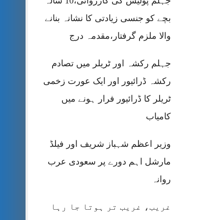
جہلم پولیس کی کارروائی،10 سالہ
بچے کو جنسی زیادتی کا نشانہ بنانے
والا ملزم گرفتار،مقدمہ درج
جہلم رکشہ اور ٹریلر میں تصادم
رکشہ ڈرائیور اور ایک عورت زخمی
ٹریلر کا ڈرائیور فرار ہونے میں
کامیاب
وزیر اعظم شہباز شریف اور فیلڈ
مارشل اہم دورے پر سعودی عرب
روانہ
غریب، غریب تر ہوتا جا رہا