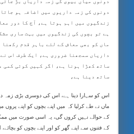
دونوں میاں بیوی کی زمہ داریاں بڑ جاتی 
دونوں کی زمہ داریوں میں اضافہ ہو جاتا ہ
زندگیوں میں اہم ہوتا ہے، آج کا دور معا
ہے تو بچوں کی زندگیوں میں بہت ساری مشکل
ماں کو بھی معاش کے لئے باہر قدم رکھنا پ
داریاں سمجھنا ضروری ہے، ایک طرف اس نے 
ساتھ کھڑا ہونا ہے، اگر کہیں کوئی کمی م
ساتھ دینا ہے،
اس کو سہارا دینا ہے، اس کی دوسری بڑی زمہ داری 
ماں نے طے کرلیا کہ میں اپنے بچوں کو اپنے پروں 
کے حوالے نہیں کروں گی، یہ اسی صورت میں ممکن ہ
کے فتنوں سے اپنے گھر کو اور اپنے بچوں کو بچائے