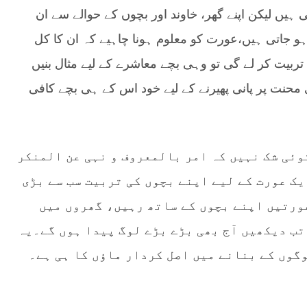
 لیکن اپنے گھر، خاوند اور بچوں کے حوالے سے ان
 جاتی ہیں،عورت کو معلوم ہونا چاہیے کہ ان کا کل
 تربیت کر لے گی تو وہی بچے معاشرے کے لیے مثال بنیں
 محنت پر پانی پھیرنے کے لیے خود اس کے ہی بچے کافی
وئی شک نہیں کہ امر بالمعروف و نہی عن المنکر
یک عورت کے لیے اپنے بچوں کی تربیت سب سے بڑی
ورتیں اپنے بچوں کے ساتھ رہیں، گھروں میں
تب دیکھیں آج بھی بڑے بڑے لوگ پیدا ہوں گے۔یہ
وگوں کے بنانے میں اصل کردار ماؤں کا ہی ہے۔