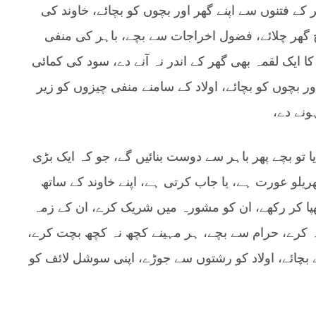
ہر کے فتنوں سے اپنے گھر اور بچوں کو بچائے، خاوند کی
گھر چلائے، فضول اخراجات سے بچے، باہر کی منفی
کا ایک لقمہ بھی گھر کے اندر نہ آنے دے، سود کی کمائی
 بچوں کو بچائے، اولاد کے سامنے منفی چیزوں کو زیر
ونے دے،
یا تو بچے پھر باہر سے دوست بنائیں گے، جو کہ ایک بڑی
ھریلو عورت ہے، یا جاب کرتی ہے، اپنے خاوند کے ساتھ
ھپا کر رکھے، ان کو مشورہ میں شریک کرے، ان کے زمہ
ہ کرے، حرام سے بچے، ہر مہینے کچھ نہ کچھ بچت کرے،
سے بچائے، اولاد کو رشتوں سے جوڑے، اپنی سوشل لائف کو