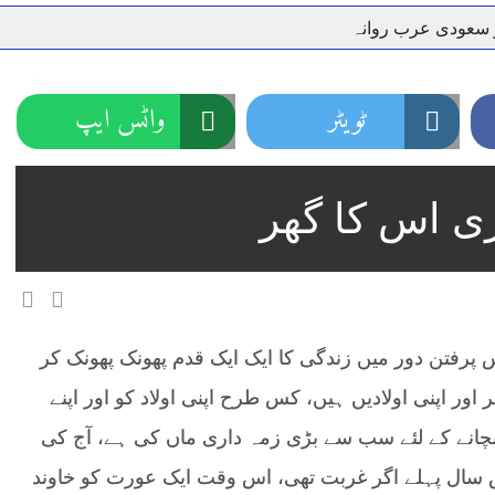
ر سعودی عرب روانہ
نہیں دے رہا، وفاقی وزیر توانائی اویس لغاری
جموں 6 تحریک شاد باد کا عبدالخطیب چودھری کی حمایت کا اعلان
 شہری کو پیش ہونے کا حکم
چارسدہ کا بہادر سپوت وطن کی 
ٹویٹر
واٹس ایپ
رسیداں
خلاف سخت ایکشن، 2 اے ایس آئی سمیت 12 اہلکاروں کو نوکری سے فارغ کردیا گیا۔
ر انداز متاثرین
اسسٹنٹ کمشنر کلرسیداں سیدہ زینب حسین
ی اس کا گھر
اتھ سپردِ خاک
پرفتن دور میں زندگی کا ایک ایک قدم پھونک پھونک کر
 اور اپنی اولادیں ہیں، کس طرح اپنی اولاد کو اور اپنے
 بچانے کے لئے سب سے بڑی زمہ داری ماں کی ہے، آج کی
س سال پہلے اگر غربت تھی، اس وقت ایک عورت کو خاوند