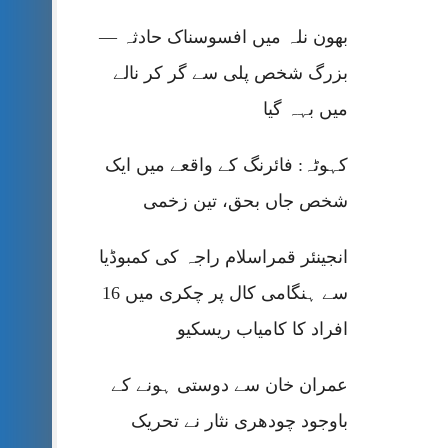
بھون نلہ میں افسوسناک حادثہ —
بزرگ شخص پلی سے گر کر نالے
میں بہہ گیا
کہوٹہ: فائرنگ کے واقعے میں ایک
شخص جاں بحق، تین زخمی
انجینئر قمراسلام راجہ کی کمبوڈیا
سے ہنگامی کال پر چکری میں 16
افراد کا کامیاب ریسکیو
عمران خان سے دوستی ہونے کے
باوجود چودھری نثار نے تحریک