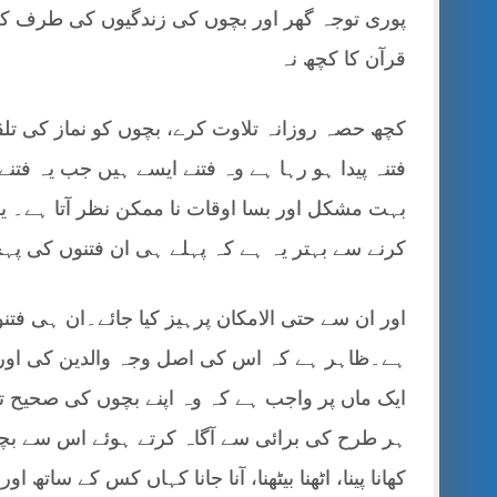
پوری توجہ گھر اور بچوں کی زندگیوں کی طرف کرے، 
قرآن کا کچھ نہ
کچھ حصہ روزانہ تلاوت کرے، بچوں کو نماز کی تل
فتنہ پیدا ہو رہا ہے وہ فتنے ایسے ہیں جب یہ فتنے
بہت مشکل اور بسا اوقات نا ممکن نظر آتا ہے۔ یع
کرنے سے بہتر یہ ہے کہ پہلے ہی ان فتنوں کی پہچ
اور ان سے حتی الامکان پرہیز کیا جائے۔ان ہی فتنوں
ہے۔ظاہر ہے کہ اس کی اصل وجہ والدین کی اور خ
ایک ماں پر واجب ہے کہ وہ اپنے بچوں کی صحیح ت
ہر طرح کی برائی سے آگاہ کرتے ہوئے اس سے بچنے
کھانا پینا، اٹھنا بیٹھنا، آنا جانا کہاں کس کے سا