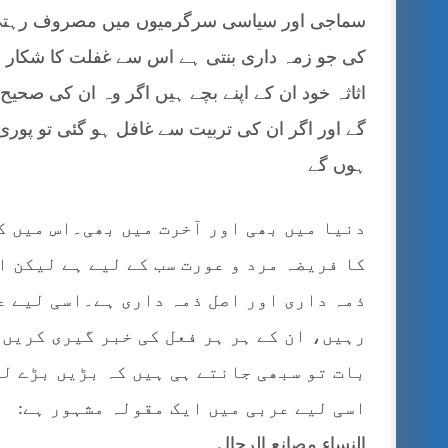
سماجی اور سیاسی سرگرمیوں میں مصروف رہتی ہیں
کی جو زمہ داری بنتی ہے اس سے غفلت کا شکار ہو
اثاثہ خود ان کے اپنے بچے ہیں اگر وہ ان کی صحیح
گے اور اگر ان کی تربیت سے غافل ہو گئی تو پوری
ہوں گے
دنیا میں بھی اور آخرت میں بھی۔اس میں ک
کا فریضہ مرد و عورت سب کے لیے ہے لیکن ا
ذمہ داری اور اصل ذمہ داری ہے۔اسی لیے ع
رہیں، ان کے ہر ہر فعل کی خبر گیری کریں 
بات تو سبھی جانتے ہی ہیں کہ بڑیں بڑے ل
اسی لیے عربی میں ایک مقولہ مشہور ہے:
النساء مصانع الرجال