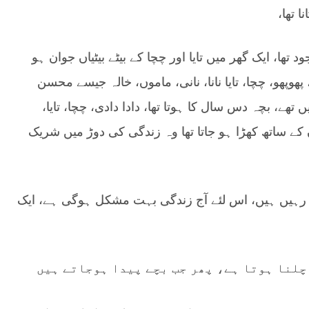
ا تھا،
ا، ایک گھر میں تایا اور چچا کے بیٹے بیٹیاں جوان ہو
پھوپھو، چچا، تایا نانا، نانی، ماموں، خالہ جیسے محسن
 تھے، بچہ دس سال کا ہوتا تھا، دادا دادی، چچا، تایا،
 کے ساتھ کھڑا ہو جاتا تھا وہ زندگی کی دوڑ میں شریک
 رہیں ہیں، اس لئے آج زندگی بہت مشکل ہوگی ہے، ایک
 چلنا ہوتا ہے، پھر جب بچے پیدا ہوجاتے ہیں