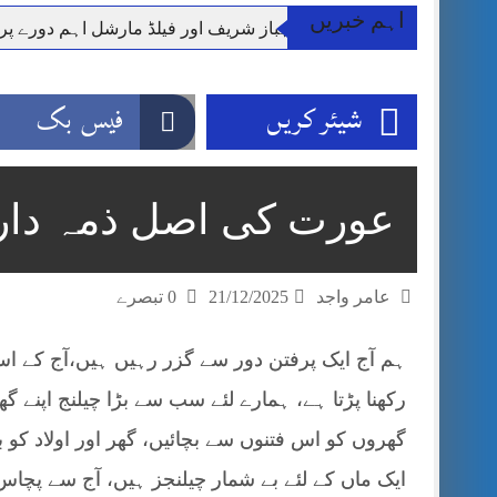
اہم خبریں
وزیر اعظم شہباز شریف اور فیلڈ مارشل اہم دورے پ
آئی ایم ایف مخصوص اوقات میں سستی بجلی کی اجازت 
قائداعظم نامی شہری کا شناختی کارڈ بلاک،عدالت کا
شیئر کریں
فیس بک
ڈپٹی کمشنر راولپنڈی کیپٹن(ر) ندیم ناصر کا دورہء کل
اسلام آباد میں غیرملکی وفود کی آمد کے موقع پر ڈیوٹی سے غائب پولیس اہلکاروں کی
مون سون بارشیں، لینڈ سلائیڈنگ اور کوٹلی ستیاں کے نظ
عورت کی اصل ذمہ دار
شہید گر وپ کیپٹنعاصم طارق مکمل فوجی اعزاز کے س
عامر واجد
21/12/2025
0 تبصرے
ہم آج ایک پرفتن دور سے گزر رہیں ہیں،آج کے اس 
رکھنا پڑتا ہے، ہمارے لئے سب سے بڑا چیلنج اپنے گھر
گھروں کو اس فتنوں سے بچائیں، گھر اور اولاد کو
ایک ماں کے لئے بے شمار چیلنجز ہیں، آج سے پچا