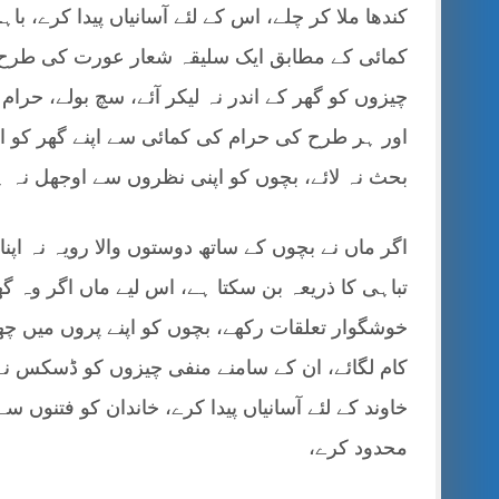
کندھا ملا کر چلے، اس کے لئے آسانیاں پیدا کرے، با
کمائی کے مطابق ایک سلیقہ شعار عورت کی طرح 
چیزوں کو گھر کے اندر نہ لیکر آئے، سچ بولے، حرام 
اور ہر طرح کی حرام کی کمائی سے اپنے گھر کو اور
بحث نہ لائے، بچوں کو اپنی نظروں سے اوجھل نہ ہ
اگر ماں نے بچوں کے ساتھ دوستوں والا رویہ نہ اپنا
تباہی کا ذریعہ بن سکتا ہے، اس لیے ماں اگر وہ گ
خوشگوار تعلقات رکھے، بچوں کو اپنے پروں میں چ
کام لگائے، ان کے سامنے منفی چیزوں کو ڈسکس ن
خاوند کے لئے آسانیاں پیدا کرے، خاندان کو فتنوں 
محدود کرے،