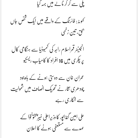
پلی سے گر کر نالے میں بہہ گیا
کہوٹہ: فائرنگ کے واقعے میں ایک شخص جاں
بحق، تین زخمی
انجینئر قمراسلام راجہ کی کمبوڈیا سے ہنگامی کال
پر چکری میں 16 افراد کا کامیاب ریسکیو
عمران خان سے دوستی ہونے کے باوجود
چودھری نثار نے تحریک انصاف میں شمولیت
سے انکاری رہے
علی امین گنڈاپور کا وزیراعلیٰ خیبرپختونخوا کے
عہدے سے مستعفی ہونے کا اعلان