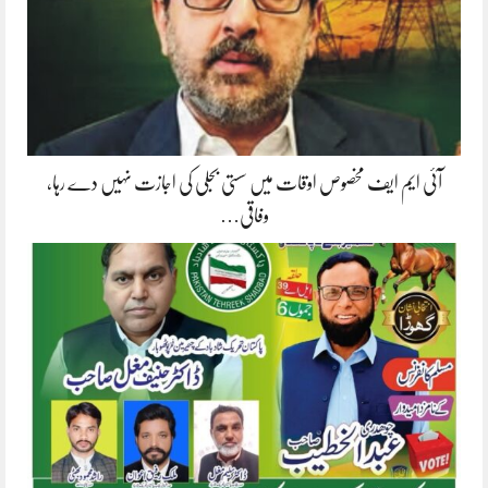
آئی ایم ایف مخصوص اوقات میں سستی بجلی کی اجازت نہیں دے رہا،
وفاقی…