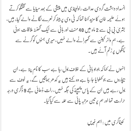
‎انسداد دہشت گردی عدالت راولپنڈی میں پیشی کے بعد میڈیا سے گفتگو کرتے
ہوئے علیمہ خان کا مزید کہنا تھا کہ ٹی وی پر بیٹھ کر نعرے لگانے والے گیڈر ہیں،
بشریٰ بی بی سے 2 ماہ میں 40 منٹ اور بانی سے ایک گھنٹہ ملاقات ہوئی
ہے، ہم واٹر کینن سے گھبرانے والے نہیں، میری بہنوں کو گرنے سے
ٹانگوں پر زخم آئے ہیں۔
انہوں نے کہا کہ جو جو بانی کے خلاف بول رہا ہے سب کا نام پتہ ہے، ان
بیچاروں سے جو کہلوایا جا رہا ہے وہ کہتے ہیں یہ کدھر بھاگیں گے، یہ خوف سے
بول رہے ہیں ان کے پاس چھپنے کی جگہ نہیں، رات ڈھائی بجے 9 ڈگری درجہ
حرارت تھا اور ہم پر تین مرتبہ پانی سے حملہ سے کیا گیا۔
کیٹاگری میں :
اہم خبریں