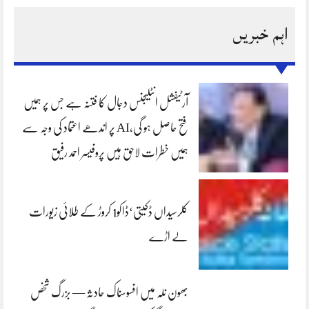
اہم خبریں
آرٹیفشل انٹلیجنس دجال کا فتنہ ہے جس پر ہمیں
فتح حاصل ہو گی،AI پر اندھے اعتماد کی وجہ سے
ہمیں خطرات لاحق ہیں پروفیسر احمد رفیق
کلرسیداں ڈکیتی‘ڈاکو1 کروڑ کے طلائی زیورات
لے اڑے
بھون نلہ میں افسوسناک حادثہ — بزرگ شخص