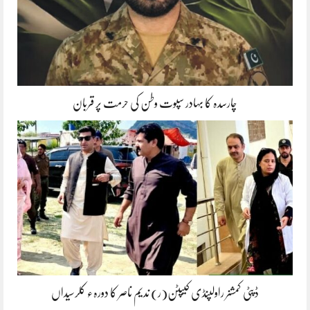
چارسدہ کا بہادر سپوت وطن کی حرمت پر قربان
ڈپٹی کمشنر راولپنڈی کیپٹن(ر) ندیم ناصر کا دورہء کلرسیداں