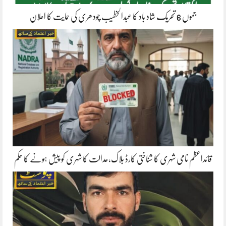
جموں 6 تحریک شاد باد کا عبدالخطیب چودھری کی حمایت کا اعلان
قائداعظم نامی شہری کا شناختی کارڈ بلاک،عدالت کا شہری کو پیش ہونے کا حکم