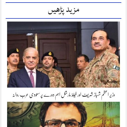
مزید پڑھیں
وزیر اعظم شہباز شریف اور فیلڈ مارشل اہم دورے پر سعودی عرب روانہ