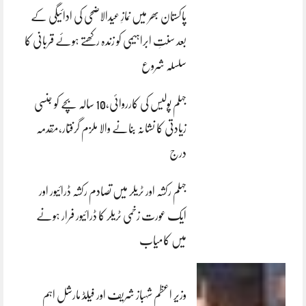
پاکستان بھر میں نمازِ عیدالاضحی کی ادائیگی کے
بعد سنتِ ابراہیمی کو زندہ رکھتے ہوئے قربانی کا
سلسلہ شروع
جہلم پولیس کی کارروائی،10 سالہ بچے کو جنسی
زیادتی کا نشانہ بنانے والا ملزم گرفتار،مقدمہ
درج
جہلم رکشہ اور ٹریلر میں تصادم رکشہ ڈرائیور اور
ایک عورت زخمی ٹریلر کا ڈرائیور فرار ہونے
میں کامیاب
وزیر اعظم شہباز شریف اور فیلڈ مارشل اہم