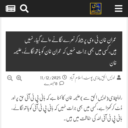
Skip
to
content
عمران خان ٹی وی پر بیٹھ کر نعرے لگانے والے گیڈر نہیں
ہیں،کسی میں بھی جرات نہیں کہ عمران خان کو ہاتھ لگائے،علیمہ
خان
11/12/2025
اویس الحق پنڈی پوسٹ،اسلام آباد
0 تبصرے
راولپنڈی(اویس الحق سے)علیمہ خان کا کہنا ہے کہ بانی پی ٹی آئی حق پر اور
ڈٹ کر کھڑا ہے، کسی میں بھی جرات نہیں کہ بانی پی ٹی آئی کو ہاتھ لگائے،
بانی پی ٹی آئی اللہ کی حفاظت میں ہیں۔