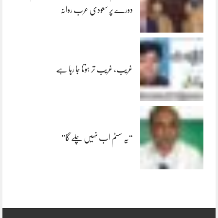
دورے پر سعودی عرب روانہ
غریب، غریب تر ہوتا جا رہا ہے
“یہ سسٹم اب نہیں چلے گا”