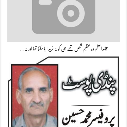
قائداعظم وہ عظیم شخص تھے جن کو نہ خریدا جا سکتا تھا اور نہ…