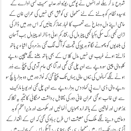
شروع نہ کر سکے اور انہوں نے پولیس ریونیو اور عدلیہ سمیت کسی ادارے کے
بوسیدہ نظام کو بدلنے کے لئے معمولی سی کوشش بھی نہیں کی عمران خان کے
حامی اپنے دل و دماغ سے تعصب کا غبار جھاڑ کر بتائیں کہ اس دور میں ڈالر کی
اڑان کبھی رک سکی؟کیا کبھی پیٹر ول کی رفتار کم ہوئی؟ ڈالر اور پیٹرول جب آسمان
کی بلندیوں کو چھونے لگا تو ہر چیز کی قیمت کو آگ لگ گئی روزمرہ کی اشیاء پر ہاتھ
ڈالتے ہوئے غریب ہی نہیں مڈل کلاس کے بھی ہاتھ جلنے لگے پچپن روپے
کلو والی چینی سوروپے سے اوپر چلی گئی گھی اور آٹا بھی عام آدمی کی پہنچ سے دُور
ہو نے لگے کسانوں کی زبوں حالی یہاں تک پہنچ گئی کہ نواز دور میں دو ہزار پانچ سو
روپے والی ڈی اے پی کھاد دس ہزار روپے سے اوپر چلی گئی اور یوریا مارکیٹ
سے ہی غائب ہو گئی عمران خانی دور کی ناقابل برداشت مہنگائی کا نتیجہ یہ نکلا کہ
بوڑھو ں اور خواتین کے ہاتھ ارو جھولیاں اُٹھا لیں اور حکومت اور وزیراعظم کو بد
دعائیں دینے لگے ملک کی معیشت اس طرح برباد کی گئی کہ ان کے اقتدار کے
آخری دن تک اس میں معمولی سی بھی بہتری نہ آسکی اس کے جو اب میں