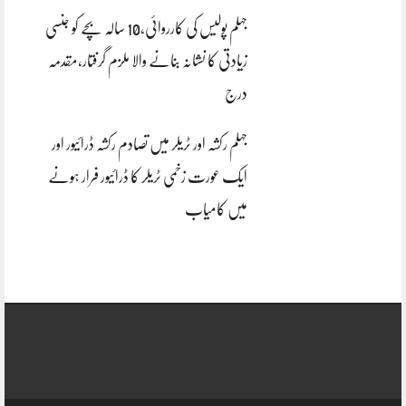
جہلم پولیس کی کارروائی،10 سالہ بچے کو جنسی
زیادتی کا نشانہ بنانے والا ملزم گرفتار،مقدمہ
درج
جہلم رکشہ اور ٹریلر میں تصادم رکشہ ڈرائیور اور
ایک عورت زخمی ٹریلر کا ڈرائیور فرار ہونے
میں کامیاب