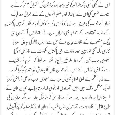
اس نے کبھی کسی باکردار افسرکو غیر جانبداررہ کر قانون کی حکمرانی قائم کرنے پر
سپورٹ نہیں کیااس لئے ایماندار اور باضمیر افسروں کے لئے عمرانی دور ایک
ڈراؤنے خواب کی طرح ہے جس کا ذکر سن کر وہ کانوں کو ہاتھ لگاتے ہیں پاکستان
کے خارجہ تعلقات کے محاذ پر بھی عمران خان نے اقتدار میں آتے ہی سی
پیک منصوبے کے خلاف بیان دئے جس سے اربوں ڈالر کی بیرونی سرمایا
کاری رک گئی اور چین جیسا دوست بھی پاکستان حکومت سے ناراض ہو گیا
سعودی عرب یمن کے معاملے میں فریق بننے سے انکار کرنے پر نواز شریف
سے ناراض تھا اس لئے اس نے عمران خان کا پر جوش خیرمقدم کیا گیا مگر ہمار
ے وزیر اعظم نے اپنی غلط پالیسی کی وجہ سے سعودی عرب کو بھی ناراض کردیا
امریکہ مشکل وقت میں ہمیں اقتصادی اور فوجی امداد دیتا رہاہے عمران خان نے
اپنے غیر زمہ دارانہ رویے سے اُسے ناراض کر دیا ترکی ہمارے سگے بھائیوں کی
طرح قابل اعتماد دوست تھا عمران خان طیب اردوان اور ڈاکٹر مہاتیر کو اپنا آئیڈیل