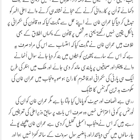
دکھائے تو اُن پر کارروائی کرنے کے بجائے نشاندہی کرنے والے اعلیٰ افسر کو
تبدیل کر دیا گیا عمران خان نے اپنے عمل سے ثابت کیا کہ وہ قانون کی حکمرانی پر
بالکل یقین نہیں رکھتے یعنی ہر شخص پر قانون کے یکساں اطلاق کے بھی
خلاف ہیں عمران خان نے ثابت کیا کہ احتساب سے اس کی مراد صرف یہ
ہے کہ اس کے سارے ناقدین کو جیلوں میں بند کر دیا جائے سوال اُٹھانے
والے چینلز اور صحافیوں پر پابندی عائد کر دی جائے اور ملک میں ہٹلر کی طرح
ایک ہی پارٹی کی حکمرانی اورفاشزم کا راج ہو صوبہ پنجاب میں عمران خان کی
حکومت بد ترین گورننس کا شاہک
ررہی ہے انصاف اور میرٹ کو پامال کیا جاتا رہا ہے مگر عمران خان کو ان کی
گورننس پر کو ئی اعتراض نہیں وہ صرف اس بات پر سابق وزیراعلیٰ کی تعریفیں کر
رہے ہیں کہ اس نے پنجاب اسمبلی تحلیل کردی ہے عمران خان پچھلے پونے
چار سالوں میں کسی دیانتداراور باضمیر سول سرونٹ کے ساتھ کھڑا نہیں ہوا اور