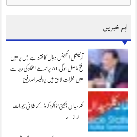
اہم خبریں
آرٹیفشل انٹلیجنس دجال کا فتنہ ہے جس پر ہمیں
فتح حاصل ہو گی،AI پر اندھے اعتماد کی وجہ سے
ہمیں خطرات لاحق ہیں پروفیسر احمد رفیق
کلرسیداں ڈکیتی‘ڈاکو1 کروڑ کے طلائی زیورات
لے اڑے