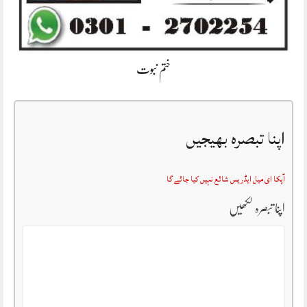
ختم نبوت
اپنا تبصرہ بھیجیں
آپکا ای میل ایڈریس شائع نہیں کیا جائے گا
اپنا تبصرہ لکھیں