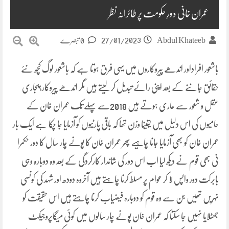
عمران خانی دورِ حکومت پر طائرانہ نظر
27/01/2023
Abdul Khateeb
0 تبصرے
باشعور افراداور اندھے پیروکاروں میں یہی فرق ہوتا ہے کہ باشعور لوگ کچھ نئے
حقائق جاننے کے بعد اپنی رائے تبدیل کر لیتے ہیں مگر اندھے پیروکار،پجاری
عقل و شعور سے عاری ہوتے ہیں 2018سے پہلے تک عمران خان کے
حامیوں کی اس دلیل میں یقینا وزن تھا کہ باقی پارٹیوں کو آزمایا جا چکا ہے ایک بار
عمران خان کو بھی آزمایا جانا چاہیے پھر عمران خان کا پونے چار سال کا دور حکمرا
نی بھی قوم نے دیکھ لیا اب اس دور کی شاندار کارکردگی کے بعد وہ دوبارہ وہی
بابرکت دور واپس لا کر عوام پر مسلط کرنا چاہتے ہیں آخروہ دودھ اور شہد کی کونسی
نہریں تھیں جن سے وہ قوم کو دوبارہ فیضیاب کرنا چاہتے ہیں اس حقیقت کو
جھٹلایا نہیں جا سکتا کہ عمران خان پونے چار سالوں میں کوئی میگاپروجیکٹ