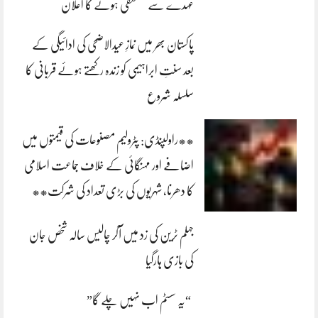
عہدے سے مستعفی ہونے کا اعلان
پاکستان بھر میں نمازِ عیدالاضحی کی ادائیگی کے
بعد سنتِ ابراہیمی کو زندہ رکھتے ہوئے قربانی کا
سلسلہ شروع
**راولپنڈی: پٹرولیم مصنوعات کی قیمتوں میں
اضافے اور مہنگائی کے خلاف جماعت اسلامی
کا دھرنا، شہریوں کی بڑی تعداد کی شرکت**
جہلم ٹرین کی زد میں آکر چالیس سالہ شخص جان
کی بازی ہارگیا
“یہ سسٹم اب نہیں چلے گا”