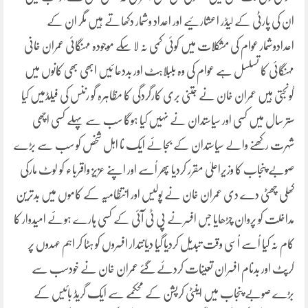
ان کی پارٹی کے لیڈر اعشارئیے اور اعداد وشمار دکھاتے ہیں مگر ان کے
اعدادوشمار عوام کی مشکلات میں کوئی کمی نہ لا سکے موجودہ مہنگائی عمران خانی
مہنگائی کا تسلسل ہے عوام کی وہ بلبلاہٹ اور بددعا ئیں ابھی بھی کانوں میں
گونجتی ہیں عمران خان نے جتنی بری کارگردگی کا مظاہرہ گو رننس کی فیلڈمیں کیا
ستر سال میں کسی اور سیاستدان نے نہیں کیا ہوگا سب سے پہلے کسی اچھی
شہرت رکھنے والے سیاستدان کے بجائے ایک نا اہل شخص کو سب سے بڑے
صوبے پنجاب کا وزیراعلیٰ مقرر کردیا پھر اُسے اور اپنے عزیز واقرباء کو لوٹ مارکی
کھلی چھٹی دے دی عمران خان نے پولیس اور انتظامیہ کے کاموں میں بدترین
مداخلت کو پروان چڑھایا جس افسرنے پی ٹی آئی کے کسی ہارے ہوئے امیدوار کا
کام نہ کیا اُسے اُسی وقت تبدیل کردیا گیا دیانتدار افسروں کو ہٹا کر اہم عہدوں پر
کرپٹ اور بدنام افسران تعینات کردئے گئے عمران خان نے خودسب سے
بڑے صوبے پنجاب میں اینٹی کرپشن کے محکمے سے ایک گریڈ بائیس کے