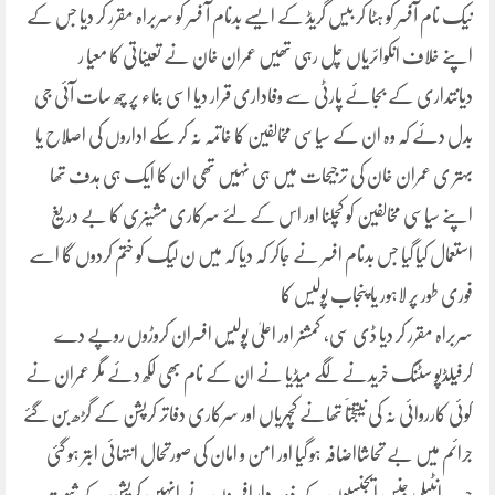
نیک نام آفسر کو ہٹا کر بیس گریڈ کے ایسے بدنام آ فسر کو سربراہ مقرر کر دیا جس کے
اپنے خلاف انکوائریاں چل رہی تھیں عمران خان نے تعیناتی کا معیا ر
دیانتداری کے بجائے پارٹی سے وفاداری قرار دیا اسی بناء پر چھ سات آئی جی
بدل دئے کہ وہ ان کے سیاسی مخالفین کا خاتمہ نہ کر سکے اداروں کی اصلاح یا
بہتر ی عمران خان کی ترجیحات میں ہی نہیں تھی ان کا ایک ہی ہدف تھا
اپنے سیاسی مخالفین کو کچلنا اور اس کے لئے سرکاری مشینری کا بے دریغ
استعمال کیا گیا جس بدنام افسر نے جاکر کہ دیا کہ میں ن لیگ کو ختم کردوں گا اسے
فوری طور پر لاہور یا پنجاب پولیس کا
سربراہ مقرر کر دیا ڈی سی، کمشنر اور اعلیٰ پولیس افسران کروڑوں روپے دے
کرفیلڈپو سٹنگ خریدنے لگے میڈیا نے ان کے نام بھی لکھ دئے مگر عمران نے
کوئی کارروائی نہ کی نیتجتاََ تھانے کچہریاں اور سرکاری دفاتر کرپشن کے گڑھ بن گئے
جرائم میں بے تحاشااضافہ ہو گیا اور امن و امان کی صورتحال انتہائی ابتر ہو گئی
جب انٹیلی جنس ایجنسیوں کے ذمہ دار افسروں نے انہیں کرپشن کے ثبوت