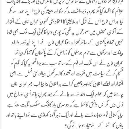
قرار دیتا تھا دونوں رہنماؤں کے ساتھ مل کر پریس کانفرنس کی اور بڑے بلند پانگ
عزائم کا اظہار کیا مگر پھر دباؤ برداشت نہ کر سکا اور ہمیشہ کی طرح اپنے عہدسے مکر
گیا اور اس طرح اس نے ترکی اور ملائیشیا کا اعتماد بھی کھو دیا عمران خان کے اقتدار
کے آخری مہینوں میں صورتحال یہ تھی کہ پوری دنیا کا کوئی ایک ملک بھی ایسا
نہیں تھا جو پاکستان کے ساتھ کھڑا نہ ہوتا عمران خان نے اپنے غیر ذمہ دارانہ
بیانات اور حرکتوں سے تمام دوستوں کو ناراض کر کے پاکستان کو تنہا کر دیا تھا
عمران خان نے اس ملک اور قوم کے ساتھ سب سے بڑا ظلم یہ کیا کہ قوم کو
تقسیم کر کے سیاست میں نفرت اور تشدد کا زہر گھول دیااور نئی نسل سے اعلیٰ
اقتدار اور اچھے اخلاق کا جوہر چھین کر اسے بد اخلاق بنا دیا اب پھر عمران خان
چاہتے ہیں کہ عوام ایک دفعہ ڈسے جانے کے بعد پھر اپنا ہاتھ اُسی سوراخ میں
ڈال دیں مگر اہل دانش کا کہنا ہے کہ دوسری بار کاڈنگ مہلک ثابت ہوتا ہے
کیا پاکستانی قوم دوبارہ ڈسے جانے اور ایک زہر آلود کلہاڑی سے خود اپنے ہاتھ اور
پاؤں کاٹنے کے لئے تیار ہو جائے گی؟