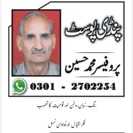
رنگ، زبان،وطن اور قومیت کا تعصب
فکر اقبا ل اورنوجوان نسل