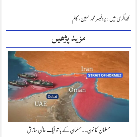
کیٹاگری میں :
پروفیسر محمد حسین
،
کالم
مزید پڑھیں
مسلمان کا خون۔۔مسلمان کے ہاتھ ایک عالمی سازش