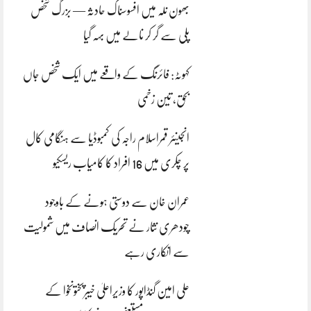
بھون نلہ میں افسوسناک حادثہ — بزرگ شخص
پلی سے گر کر نالے میں بہہ گیا
کہوٹہ: فائرنگ کے واقعے میں ایک شخص جاں
بحق، تین زخمی
انجینئر قمراسلام راجہ کی کمبوڈیا سے ہنگامی کال
پر چکری میں 16 افراد کا کامیاب ریسکیو
عمران خان سے دوستی ہونے کے باوجود
چودھری نثار نے تحریک انصاف میں شمولیت
سے انکاری رہے
علی امین گنڈاپور کا وزیراعلیٰ خیبرپختونخوا کے