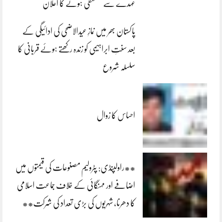
عہدے سے مستعفی ہونے کا اعلان
پاکستان بھر میں نمازِ عیدالاضحی کی ادائیگی کے
بعد سنتِ ابراہیمی کو زندہ رکھتے ہوئے قربانی کا
سلسلہ شروع
احساس کا زوال
**راولپنڈی: پٹرولیم مصنوعات کی قیمتوں میں
اضافے اور مہنگائی کے خلاف جماعت اسلامی
کا دھرنا، شہریوں کی بڑی تعداد کی شرکت**