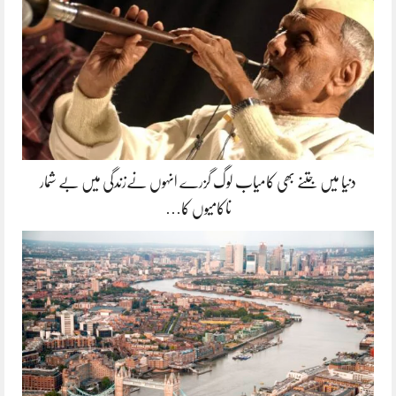
دنیا میں جتنے بھی کامیاب لوگ گزرے انہوں نےزندگی میں بے شمار
ناکامیوں کا…