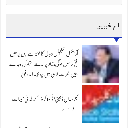
اہم خبریں
آرٹیفشل انٹلیجنس دجال کا فتنہ ہے جس پر ہمیں
فتح حاصل ہو گی،AI پر اندھے اعتماد کی وجہ سے
ہمیں خطرات لاحق ہیں پروفیسر احمد رفیق
کلرسیداں ڈکیتی‘ڈاکو1 کروڑ کے طلائی زیورات
لے اڑے