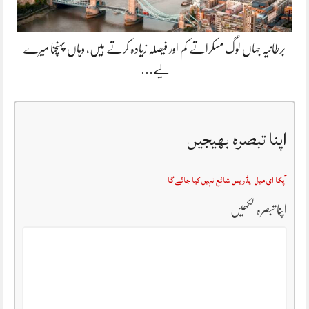
برطانیہ جہاں لوگ مسکراتے کم اور فیصلہ زیادہ کرتے ہیں، وہاں پہنچنا میرے
لیے…
اپنا تبصرہ بھیجیں
آپکا ای میل ایڈریس شائع نہیں کیا جائے گا
اپنا تبصرہ لکھیں