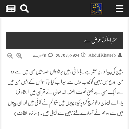
Skip
to
content
عشر ادا کرنا فرض ہے
25/03/2024
Abdul Khateeb
0 تبصرے
زمین کی پیدا وار پر عشر ہے۔با را نی زمین پر بیسواں حصہ بیس من میں سے دو
من اورع جس زمین کو ٹیوب ویل سے سیرا ب کیا جاتا ہواس کے بیس من میں
سے ایک من ہے یعنی نصف العشر۔اللہ تعا لی نے قر آن میں ارشاد فرما
یا،،اے ایمنان والو خرچ کرو پا کیزہ چیزوں میں سیجو تم نے کمائی ہیں اور ان چیزوں
میں سے جو ہم نے تمہارے لئے زمین سے نکالی ہیں۔ (سائرہ الطاف)