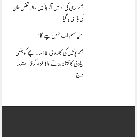
جہلم ٹرین کی زد میں آکر چالیس سالہ شخص جان
کی بازی ہارگیا
“یہ سسٹم اب نہیں چلے گا”
جہلم پولیس کی کارروائی،10 سالہ بچے کو جنسی
زیادتی کا نشانہ بنانے والا ملزم گرفتار،مقدمہ
درج