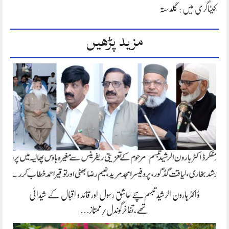
کیٹاگری میں :
گلدستہ
مزید پڑھیں
ڈاکٹر ہارون الرشید تبسم سچے عاشق رسول اور قائد و اقبال کے شیدائی
تھے،تفاخرگوندل/ممتاز…