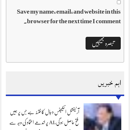
Save my name, email, and website in this
browser for the next time I comment.
اہم خبریں
آرٹیفشل انٹلیجنس دجال کا فتنہ ہے جس پر ہمیں
فتح حاصل ہو گی،AI پر اندھے اعتماد کی وجہ سے