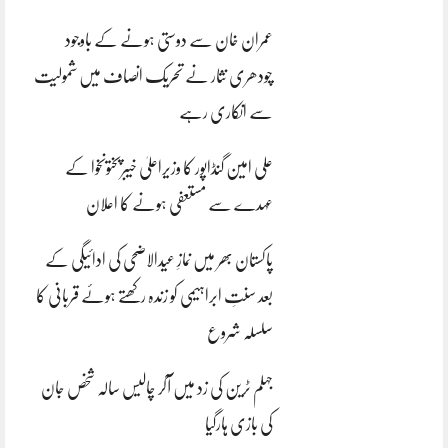
عمران خان سے دوستی ہونے کے باوجود
چودھری نثار نے تحریک انصاف میں شمولیت
سے انکاری رہے
علی امین گنڈاپور کا وزیراعلیٰ خیبرپختونخوا کے
عہدے سے مستعفی ہونے کا اعلان
پاکستان بھر میں نمازِ عیدالاضحی کی ادائیگی کے
بعد سنتِ ابراہیمی کو زندہ رکھتے ہوئے قربانی کا
سلسلہ شروع
جہلم ٹرین کی زد میں آکر چالیس سالہ شخص جان
کی بازی ہارگیا