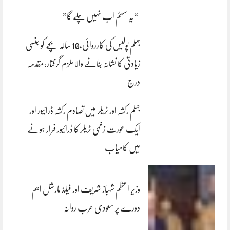
“یہ سسٹم اب نہیں چلے گا”
جہلم پولیس کی کارروائی،10 سالہ بچے کو جنسی
زیادتی کا نشانہ بنانے والا ملزم گرفتار،مقدمہ
درج
جہلم رکشہ اور ٹریلر میں تصادم رکشہ ڈرائیور اور
ایک عورت زخمی ٹریلر کا ڈرائیور فرار ہونے
میں کامیاب
وزیر اعظم شہباز شریف اور فیلڈ مارشل اہم
دورے پر سعودی عرب روانہ