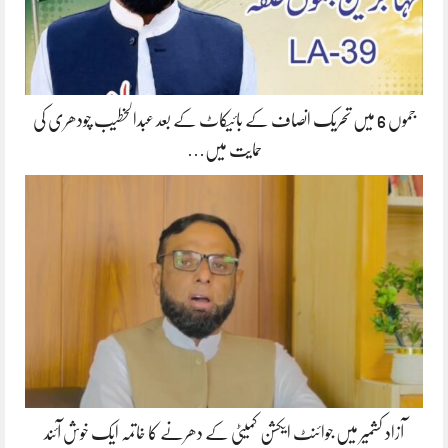
جموں 6 میں تحریک انصاف کے بائیکاٹ کے بعد عبدالخطیب چودھری کی
حمایت میں…
آزاد کشمیر میں جوائنٹ ایکشن کمیٹی کے دھرنے کا خاتمہ ایک خوش آئند