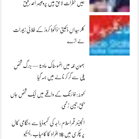
ہمیں خطرات لاحق ہیں پروفیسر احمد رفیق
کلرسیداں ڈکیتی‘ڈاکو1 کروڑ کے طلائی زیورات
لے اڑے
بھون نلہ میں افسوسناک حادثہ — بزرگ شخص
پلی سے گر کر نالے میں بہہ گیا
کہوٹہ: فائرنگ کے واقعے میں ایک شخص جاں
بحق، تین زخمی
انجینئر قمراسلام راجہ کی کمبوڈیا سے ہنگامی کال
پر چکری میں 16 افراد کا کامیاب ریسکیو