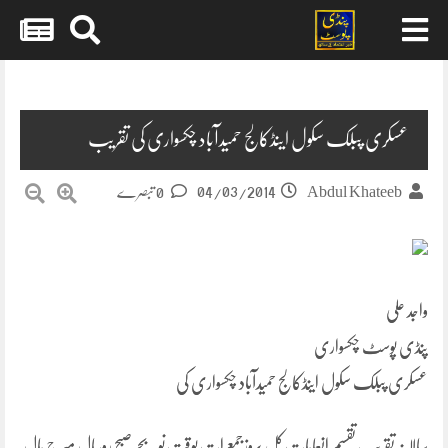
Skip
to
content
عسکری پبلک سکول اینڈکالج حمیدآباد چکسواری کی تقریب
04/03/2014
Abdul Khateeb
0 تبصرے
واجد علی
پنڈی پوسٹ چکسواری
عسکری پبلک سکول اینڈکالج حمیدآباد چکسواری کی
سالانہ تقریب تقسیم انعامات کل بروزجمعرات بوقت نوبجے صبح روپیال میرج ہال