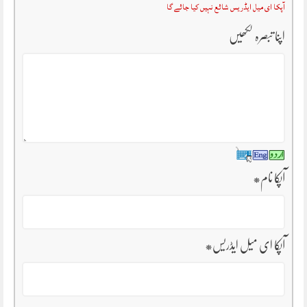
آپکا ای میل ایڈریس شائع نہیں کیا جائے گا
اپنا تبصرہ لکھیں
آپکا نام
*
آپکا ای میل ایڈریس
*