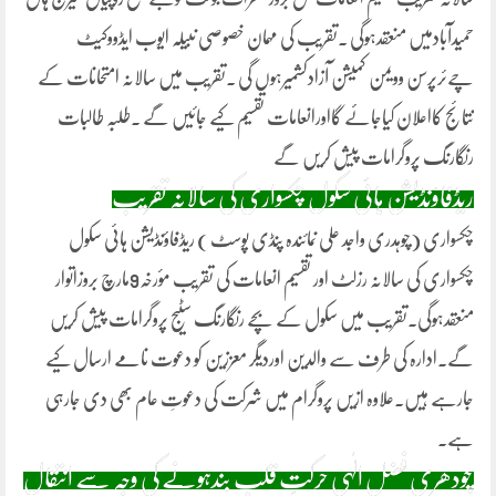
حمیدآبادمیں منعقدہوگی ۔تقریب کی مہمان خصوصی نبیلہ ایوب ایڈووکیٹ
چےئرپرسن وویمن کمیشن آزادکشمیرہوں گی ۔تقریب میں سالانہ امتحانات کے
نتائج کااعلان کیاجائے گااورانعامات تقسیم کیے جائیں گے ۔طلبہ طالبات
رنگارنگ پروگرامات پیش کریں گے
ریڈفاؤنڈیشن ہائی سکول چکسواری کی سالانہ تقریب
چکسواری (چوہدری واجد علی نمائندہ پنڈی پوسٹ ) ریڈفاؤنڈیشن ہائی سکول
چکسواری کی سالانہ رزلٹ اور تقسیم انعامات کی تقریب مؤرخہ9مارچ بروزاتوار
منعقدہوگی۔تقریب میں سکول کے بچے رنگارنگ سٹیج پروگرامات پیش کریں
گے۔ادارہ کی طرف سے والدین اوردیگر معززین کو دعوت نا
مے ارسال کیے
جارہے ہیں۔علاوہ ازیں پروگرام میں شرکت کی دعوتِ عام بھی دی جارہی
ہے۔
چودھری فضل الٰہی حرکتِ قلب بندہونے کی وجہ سے انتقال