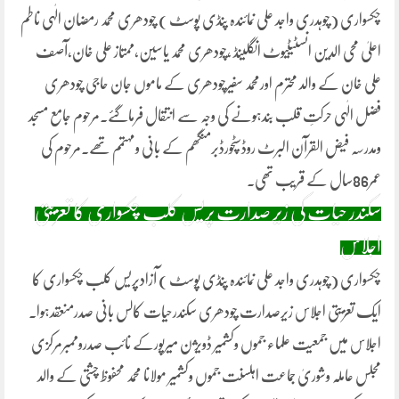
چکسواری (چوہدری واجد علی نمائندہ پنڈی پوسٹ ) چودھری محمد رمضان الٰہی ناطم
اعلیٰ محی الدین انسٹیٹیوٹ انگلینڈ ،چودھری محمد یاسین،ممتاز علی خان،آصف
علی خان کے والد محترم اورمحمد سفیرچودھری کے ماموں جان حاجی چودھری
فضل الٰہی حرکتِ قلب بندہونے کی وجہ سے انتقال فرماگئے۔مرحوم جامع مسجد
ومدرسہ فیض القرآن البرٹ روڈسٹچورڈبرمنگھم کے بانی ومہتمم تھے۔مرحوم کی
عمر86سال کے قریب تھی۔
سکندر حیات کی زیر صدارت پریس کلب چکسواری کا تعزیتی
اجلاس
چکسواری (چوہدری واجد علی نمائندہ پنڈی پوسٹ ) آزادپریس کلب چکسواری کا
ایک تعزیتی اجلاس زیرصدارت چودھری سکندرحیات کالس بانی صدرمنعقدہوا۔
اجلاس میں جمعیت علماء جموں وکشمیر ڈویژن میرپورکے نائب صدروممبرمرکزی
مجلس عاملہ وشوریٰ جماعت اہلسنت جموں وکشمیر مولانا محمد محفوظ چشتی کے والد