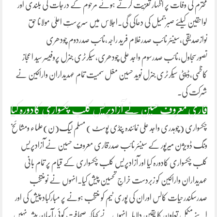
محترم کی وفات پر اظہار تعزیت کرتے ہوئے مرحوم کے درجات کی بلندی اور
لواحقین کیلئے صبرجمیل کی دعاکی گی۔اجلاس میں سرپرستِ اعلیٰ مولانا حق
نوازصدیقی،سینئر نائب صدرغلام فرید راجہ،نائب صدردوم چودھری
تصورسجاول،نائب صدرسوم واجد علی چودھری،سیکرٹری جنرل پروفیسر سید اعجاز
کاظمی،ڈپٹی سیکرٹری جنرل نوید حسین مغل سمیت تمام عہدیداران واراکین نے
شرکت کی۔
قاری معروف حسین نے آزادپریس کلب چکسواری کادورہ کیا
چکسواری (چوہدری واجد علی نمائندہ پنڈی پوسٹ ) مسلم لیگ(ن)علماء ومشائخ
ونگ ڈویژن میرپور کے سینئر نائب صدرقاری معروف حسین نے آزادپریس
کلب چکسواری کادورہ کیا اور آزادپریس کلب چکسواری کے قیام پر تمام بانی
عہدیداران واراکین کو زبردست خراجِ تحسین پیش کیا۔انہوں نے نومنتخب
صدرسکندرحیات کالس اوران کی پوری ٹیم کو منتخب ہونے پر مبارکباد پیش کی اور
اپنے مکمل تعاون کا یقین دلایا۔انہوں نے کہاکہ صحافت کوئی آسان پیشہ نہیں