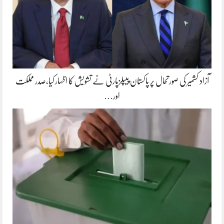
آزاد کشمیر کی صورتحال پر پاکستان پیپلزپارٹی نے تشویش کا اظہار کیا،صدر مملکت
اور…