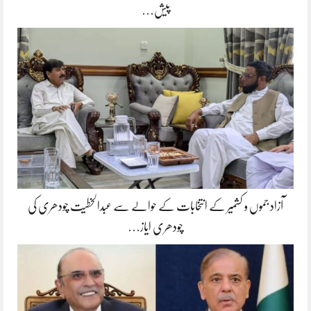
پیش…
آزاد جموں و کشمیر کے انتخابات کے حوالے سے عبدالخطیت چودھری کی
چودھری ایاز…