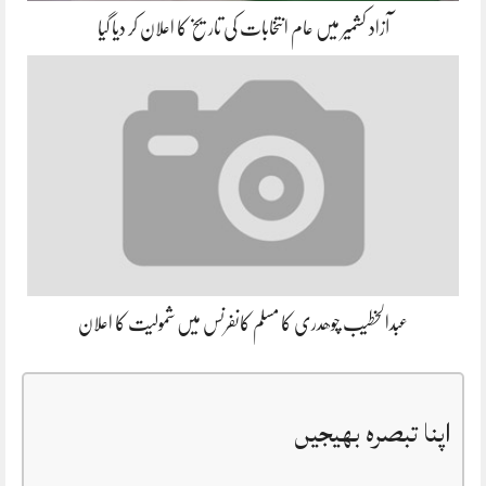
آزاد کشمیر میں عام انتخابات کی تاریخ کا اعلان کر دیا گیا
عبدالخطیب چوھدری کا مسلم کانفرنس میں شمولیت کا اعلان
اپنا تبصرہ بھیجیں