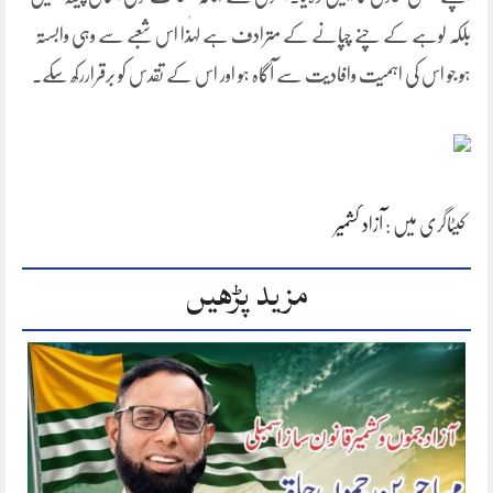
بلکہ لوہے کے چنے چپانے کے مترادف ہے لہٰذا اس شعبے سے وہی وابستہ
ہو جو اس کی اہمیت وافادیت سے آگاہ ہو اور اس کے تقدس کو برقراررکھ سکے۔
کیٹاگری میں :
آزاد کشمیر
مزید پڑھیں