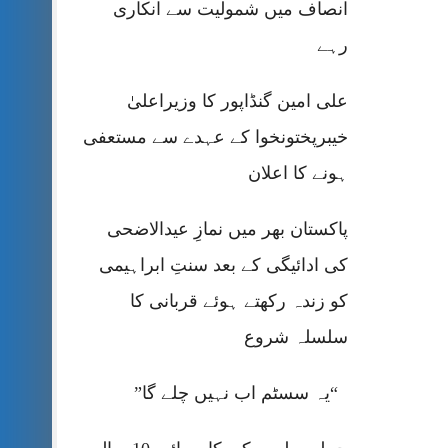
انصاف میں شمولیت سے انکاری
رہے
علی امین گنڈاپور کا وزیراعلیٰ
خیبرپختونخوا کے عہدے سے مستعفی
ہونے کا اعلان
پاکستان بھر میں نمازِ عیدالاضحی
کی ادائیگی کے بعد سنتِ ابراہیمی
کو زندہ رکھتے ہوئے قربانی کا
سلسلہ شروع
“یہ سسٹم اب نہیں چلے گا”