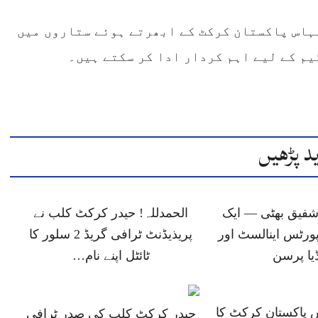
ہاس پاکستان کرکٹ کے ابھرتے ہوئے ستاروں میں
یم کے لیے اہم کردار ادا کر سکتے ہیں۔
د پڑھیں
شفیق بھٹی — ایک
الحمدللہ! حیدر کرکٹ کلب نے
پورٹس اینالسٹ اور
پریذیڈنٹ ٹرافی گریڈ 2 سلور کا
یا پرسن
ٹائٹل اپنے نام…
 پاکستان کرکٹ کا
حیدر کرکٹ کلب کی صدر ٹرافی