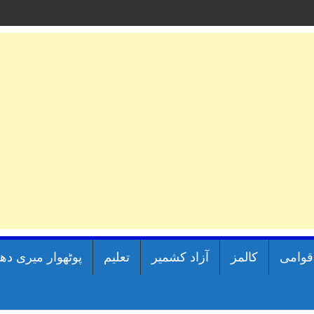
اقوامی
کالمز
آزاد کشمیر
تعلیم
پوٹھوار میری دھ