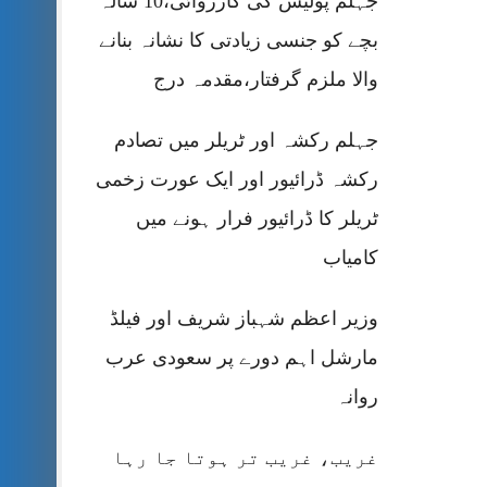
جہلم پولیس کی کارروائی،10 سالہ
بچے کو جنسی زیادتی کا نشانہ بنانے
والا ملزم گرفتار،مقدمہ درج
جہلم رکشہ اور ٹریلر میں تصادم
رکشہ ڈرائیور اور ایک عورت زخمی
ٹریلر کا ڈرائیور فرار ہونے میں
کامیاب
وزیر اعظم شہباز شریف اور فیلڈ
مارشل اہم دورے پر سعودی عرب
روانہ
غریب، غریب تر ہوتا جا رہا