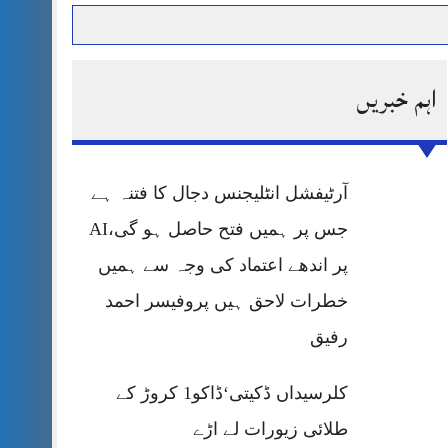
اہم خبریں
حرمت پر قربان
 کی پریس کانفرنس
آرٹیفشل انٹلیجنس دجال کا فتنہ ہے
جس پر ہمیں فتح حاصل ہو گی،AI
پر اندھے اعتماد کی وجہ سے ہمیں
خطرات لاحق ہیں پروفیسر احمد
رفیق
کلرسیداں ڈکیتی‘ڈاکو1 کروڑ کے
طلائی زیورات لے اڑے