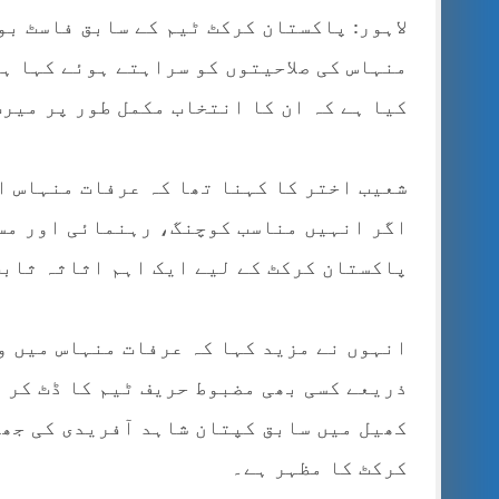
لاہور: پاکستان کرکٹ ٹیم کے سابق فاسٹ ب
منہاس کی صلاحیتوں کو سراہتے ہوئے کہا ہ
کیا ہے کہ ان کا انتخاب مکمل طور پر میرٹ
شعیب اختر کا کہنا تھا کہ عرفات منہاس ا
اگر انہیں مناسب کوچنگ، رہنمائی اور مس
پاکستان کرکٹ کے لیے ایک اہم اثاثہ ثابت
انہوں نے مزید کہا کہ عرفات منہاس میں وہ
ذریعے کسی بھی مضبوط حریف ٹیم کا ڈٹ کر 
کھیل میں سابق کپتان شاہد آفریدی کی جھل
کرکٹ کا مظہر ہے۔