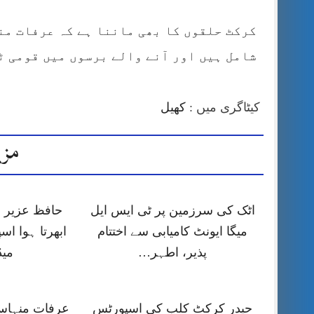
کرکٹ حلقوں کا بھی ماننا ہے کہ عرفات من
شامل ہیں اور آنے والے برسوں میں قومی ٹ
کیٹاگری میں :
کھیل
مزی
اٹک کی سرزمین پر ٹی ایس ایل
حافظ عزیر 
میگا ایونٹ کامیابی سے اختتام
ابھرتا ہوا اس
پذیر، اطہر…
میڈ
حیدر کرکٹ کلب کی اسپورٹس
عرفات منہاس