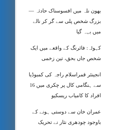
بھون نلہ میں افسوسناک حادثہ —
بزرگ شخص پلی سے گر کر نالے
میں بہہ گیا
کہوٹہ: فائرنگ کے واقعے میں ایک
شخص جاں بحق، تین زخمی
انجینئر قمراسلام راجہ کی کمبوڈیا
سے ہنگامی کال پر چکری میں 16
افراد کا کامیاب ریسکیو
عمران خان سے دوستی ہونے کے
باوجود چودھری نثار نے تحریک