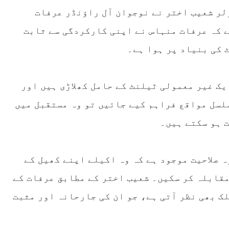
ولر شعیب اختر نے نوجوان آل راؤنڈر عرفات
ے کہ عرفات منہاس نے اپنی کارکردگی سے ثابت
 کی بنیاد پر ہوا ہے۔
یک غیر معمولی ٹیلنٹ کے حامل کھلاڑی ہیں اور
لسل مواقع فراہم کیے جائیں تو وہ مستقبل میں
 ہو سکتے ہیں۔
 صلاحیت موجود ہے کہ وہ اکیلے اپنے کھیل کے
مقابلہ کر سکیں۔ شعیب اختر کے مطابق عرفات کے
ک بھی نظر آتی ہے، جو ان کی جارحانہ اور مثبت