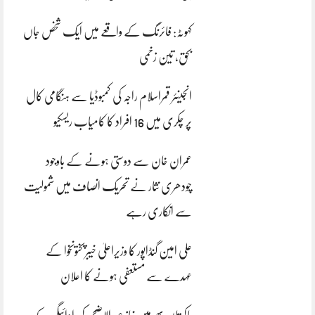
کہوٹہ: فائرنگ کے واقعے میں ایک شخص جاں
بحق، تین زخمی
انجینئر قمراسلام راجہ کی کمبوڈیا سے ہنگامی کال
پر چکری میں 16 افراد کا کامیاب ریسکیو
عمران خان سے دوستی ہونے کے باوجود
چودھری نثار نے تحریک انصاف میں شمولیت
سے انکاری رہے
علی امین گنڈاپور کا وزیراعلیٰ خیبرپختونخوا کے
عہدے سے مستعفی ہونے کا اعلان