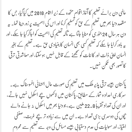
عالمی دن برائے تعلیم کا آغاز اقوام متحدہ کے زیر اہتمام 2018 میں کیا گیا، جس کا
مقصد دنیا بھر میں تعلیم کے حق کو تسلیم کرنا اور اس کی اہمیت پر زور دینا تھا۔ یہ
دن ہر سال 24 جنوری کو منایا جاتا ہے تاکہ تعلیم کی اہمیت کو اجاگر کیا جا سکے، اور
یہ باور کرایا جا سکے کہ تعلیم کسی بھی انسان کا بنیادی حق ہے۔ تعلیم کے بغیر
انسان اپنی ذات اور کائنات کو سمجھنے کے قابل نہیں ہو سکتا، اور معاشرتی ترقی
کا تصور بھی ممکن نہیں۔
پاکستان جیسے ترقی پذیر ملک میں تعلیم کی صورت حال انتہائی افسوسناک ہے۔
سرکاری اعداد و شمار کے مطابق، پاکستان میں لاکھوں بچے اسکول نہیں جاتے،
اور ان کی تعداد تقریباً 22.8 ملین ہے، جو دنیا بھر میں اسکول نہ جانے والے
بچوں کی دوسری بڑی تعداد ہے۔ ان میں سے زیادہ تر بچے غربت، صنفی
امتیاز، اور سہولیات کی عدم دستیابی جیسے مسائل کی وجہ سے تعلیم سے محروم