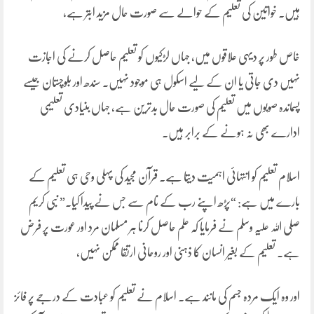
ہیں۔ خواتین کی تعلیم کے حوالے سے صورت حال مزید ابتر ہے،
خاص طور پر دیہی علاقوں میں، جہاں لڑکیوں کو تعلیم حاصل کرنے کی اجازت
نہیں دی جاتی یا ان کے لیے اسکول ہی موجود نہیں۔ سندھ اور بلوچستان جیسے
پسماندہ صوبوں میں تعلیم کی صورت حال بدترین ہے، جہاں بنیادی تعلیمی
ادارے بھی نہ ہونے کے برابر ہیں۔
اسلام تعلیم کو انتہائی اہمیت دیتا ہے۔ قرآن مجید کی پہلی وحی ہی تعلیم کے
بارے میں ہے: “پڑھ اپنے رب کے نام سے جس نے پیدا کیا۔” نبی کریم
صلی اللہ علیہ وسلم نے فرمایا کہ علم حاصل کرنا ہر مسلمان مرد اور عورت پر فرض
ہے۔ تعلیم کے بغیر انسان کا ذہنی اور روحانی ارتقا ممکن نہیں،
اور وہ ایک مردہ جسم کی مانند ہے۔ اسلام نے تعلیم کو عبادت کے درجے پر فائز