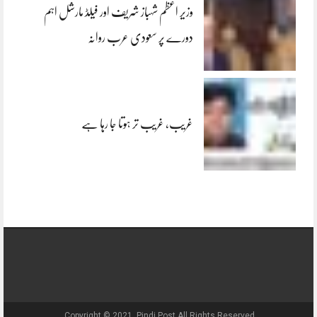
وزیر اعظم شہباز شریف اور فیلڈ مارشل اہم
دورے پر سعودی عرب روانہ
غریب، غریب تر ہوتا جا رہا ہے
Copyright © 2021, Pindi Post All Rights Reserved.