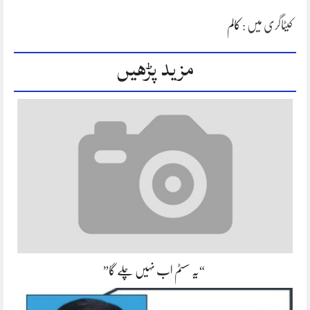
کیٹاگری میں :
کالم
مزید پڑھیں
“یہ سسٹم اب نہیں چلے گا”