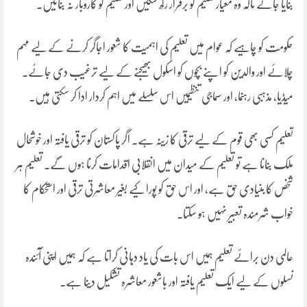
بنایا جائے تاکہ وہ معیار تعلیم کو برقرار رکھ سکیں اور تعلیم کو کاروبار نہ بنائیں۔
حکومت کو چاہیے کہ عوام میں تعلیم کی اہمیت کا شعور اجاگر کرنے کے لیے مہم
چلائے اور والدین کو اپنے بچوں کو اسکول بھیجنے کے لیے ترغیب دی جائے۔
میڈیا، مذہبی رہنما، اور سماجی تنظیمیں اس سلسلے میں اہم کردار ادا کر سکتی ہیں۔
تعلیم کسی بھی قوم کے لیے ترقی کا زینہ ہے۔ اگر پاکستان کو ترقی یافتہ اور خوشحال
ملک بنانا ہے تو تعلیم کے میدان میں انقلابی اقدامات کرنا ہوں گے۔ تعلیم ہر
شخص کا بنیادی حق ہے، اور اس حق کو پورا کیے بغیر معاشرتی ترقی اور استحکام کا
خواب شرمندہ تعبیر نہیں ہو سکتا۔
عالمی دن برائے تعلیم ہمیں اس بات کی یاد دہانی کراتا ہے کہ ہمیں اپنی آئندہ
نسلوں کے لیے ایک تعلیم یافتہ اور باشعور معاشرہ تشکیل دینا ہے۔