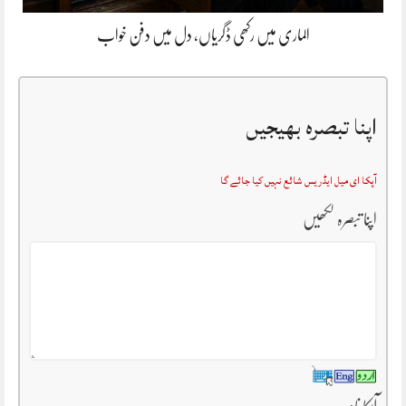
الماری میں رکھی ڈگریاں، دل میں دفن خواب
اپنا تبصرہ بھیجیں
آپکا ای میل ایڈریس شائع نہیں کیا جائے گا
اپنا تبصرہ لکھیں