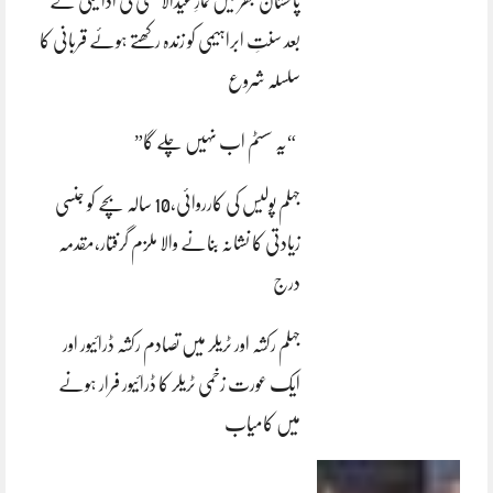
پاکستان بھر میں نمازِ عیدالاضحی کی ادائیگی کے
بعد سنتِ ابراہیمی کو زندہ رکھتے ہوئے قربانی کا
سلسلہ شروع
“یہ سسٹم اب نہیں چلے گا”
جہلم پولیس کی کارروائی،10 سالہ بچے کو جنسی
زیادتی کا نشانہ بنانے والا ملزم گرفتار،مقدمہ
درج
جہلم رکشہ اور ٹریلر میں تصادم رکشہ ڈرائیور اور
ایک عورت زخمی ٹریلر کا ڈرائیور فرار ہونے
میں کامیاب