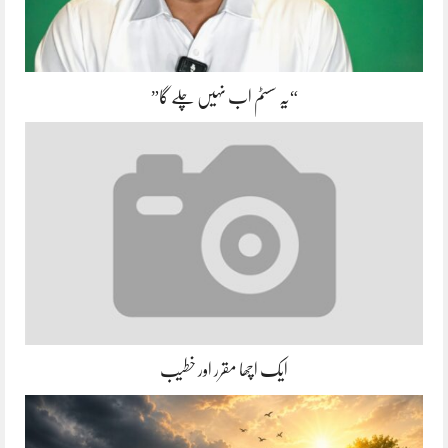
“یہ سسٹم اب نہیں چلے گا”
ایک اچھا مقرر اور خطیب