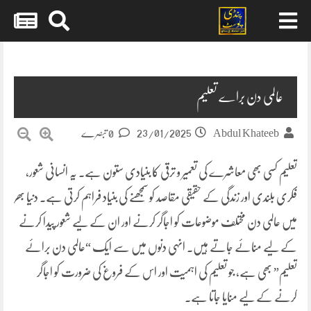
Skip
to
content
عالمی دن براے تعلیم
23/01/2025
Abdul Khateeb
0 تبصرے
تعلیم کسی بھی معاشرے کی تعمیر و ترقی کا بنیادی ستون ہے۔ یہ انسانی شعور،
فکری بلندی اور زندگی کے حقیقی مقاصد کو سمجھنے کی بنیاد فراہم کرتی ہے۔ دنیا بھر
میں عالمی دن مختلف موضوعات کو اجاگر کرنے اور ان کے لیے شعور پیدا کرنے
کے لیے منائے جاتے ہیں۔ انہی دنوں میں سے ایک “عالمی دن برائے
تعلیم” بھی ہے، جو تعلیم کی اہمیت اور اس کے فروغ کی ضرورت کو اجاگر
کرنے کے لیے منایا جاتا ہے۔