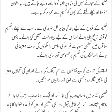
تعلیم کے بجائے فیس کی بنیاد پر طلبہ کو داخلے دیے جاتے ہیں۔ یہ رجحان
متوسط اور نچلے طبقے کے بچوں کو تعلیم سے محروم کر رہا ہے۔
تعلیم کے فروغ کے لیے چند تجاویز پر عمل ضروری ہے۔ سب سے پہلے، تعلیم
کو قومی ترجیح بنایا جائے اور اس کے لیے زیادہ بجٹ مختص کیا جائے۔ دیہی
علاقوں میں تعلیمی سہولیات فراہم کی جائیں، اسکولوں کی حالت بہتر بنائی
جائے، اور لڑکیوں کی تعلیم پر خصوصی توجہ دی جائے۔
اساتذہ کی تربیت کو جدید تقاضوں سے ہم آہنگ کیا جائے اور ان کی تنخواہیں بہتر
کی جائیں تاکہ وہ دلجمعی سے اپنی ذمہ داریاں نبھا سکیں۔
تعلیمی نظام میں یکسانیت پیدا کی جائے، اور ایک ایسا نصاب مرتب کیا جائے
جو تمام طبقات کے لیے قابل قبول ہو۔ نجی تعلیمی اداروں کو قواعد و ضوابط کا پابند