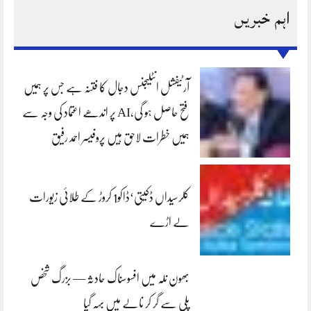
اہم خبریں
آرٹیفشل انٹلیجنس دجال کا فتنہ ہے جس پر ہمیں
فتح حاصل ہو گی،AI پر اندھے اعتماد کی وجہ سے
ہمیں خطرات لاحق ہیں پروفیسر احمد رفیق
کلرسیداں ڈکیتی‘ڈاکو1 کروڑ کے طلائی زیورات
لے اڑے
بھون نلہ میں افسوسناک حادثہ — بزرگ شخص
پلی سے گر کر نالے میں بہہ گیا