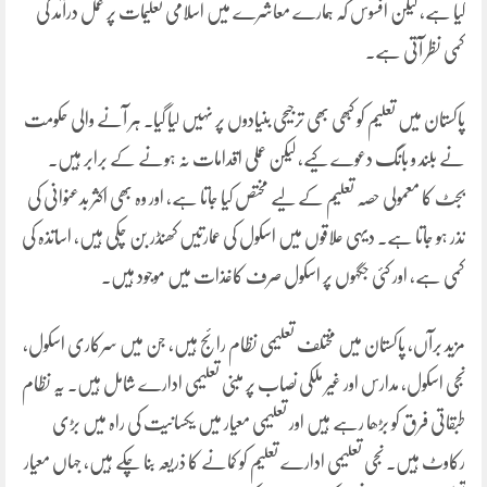
کیا ہے، لیکن افسوس کہ ہمارے معاشرے میں اسلامی تعلیمات پر عمل درآمد کی
کمی نظر آتی ہے۔
پاکستان میں تعلیم کو کبھی بھی ترجیحی بنیادوں پر نہیں لیا گیا۔ ہر آنے والی حکومت
نے بلند و بانگ دعوے کیے، لیکن عملی اقدامات نہ ہونے کے برابر ہیں۔
بجٹ کا معمولی حصہ تعلیم کے لیے مختص کیا جاتا ہے، اور وہ بھی اکثر بدعنوانی کی
نذر ہو جاتا ہے۔ دیہی علاقوں میں اسکول کی عمارتیں کھنڈر بن چکی ہیں، اساتذہ کی
کمی ہے، اور کئی جگہوں پر اسکول صرف کاغذات میں موجود ہیں۔
مزید برآں، پاکستان میں مختلف تعلیمی نظام رائج ہیں، جن میں سرکاری اسکول،
نجی اسکول، مدارس اور غیر ملکی نصاب پر مبنی تعلیمی ادارے شامل ہیں۔ یہ نظام
طبقاتی فرق کو بڑھا رہے ہیں اور تعلیمی معیار میں یکسانیت کی راہ میں بڑی
رکاوٹ ہیں۔ نجی تعلیمی ادارے تعلیم کو کمانے کا ذریعہ بنا چکے ہیں، جہاں معیار