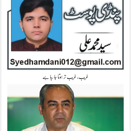
غریب، غریب تر ہوتا جا رہا ہے