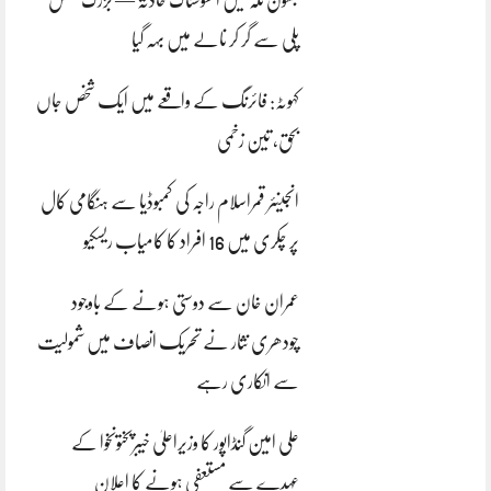
بھون نلہ میں افسوسناک حادثہ — بزرگ شخص
پلی سے گر کر نالے میں بہہ گیا
کہوٹہ: فائرنگ کے واقعے میں ایک شخص جاں
بحق، تین زخمی
انجینئر قمراسلام راجہ کی کمبوڈیا سے ہنگامی کال
پر چکری میں 16 افراد کا کامیاب ریسکیو
عمران خان سے دوستی ہونے کے باوجود
چودھری نثار نے تحریک انصاف میں شمولیت
سے انکاری رہے
علی امین گنڈاپور کا وزیراعلیٰ خیبرپختونخوا کے
عہدے سے مستعفی ہونے کا اعلان