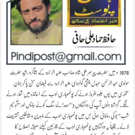
1976 ء میں حضرت پیر مہر علی شاہ صاحب علیہ الرحمۃ کے شاگرد رشید حضرت
مولوی عبد الرحمن عبدل چشتی گولڑوی علیہ الرحمۃ سے فیضانِ سخن پا کر جہانِ
سخنوری میں یوں جلوہ افروز ہوئے کہ پوٹھوہاری ادب کے اساتذہ میں شمار ہونے
لگے۔ گزشتہ دنوں آپ کی دو کتابوں (” صدائے سگِ کوئے جاناں اور ”آہِ نیم
شب“) کی رونمائی ہوئی جس میں پوٹھوہاری ادب کے ماہرین و شائقین تشریف
لائے۔ یقیناً یہ دو کتابیں پوٹھوہاری ادب کے قارئین کیلئے ہمیشہ اصلاح کا