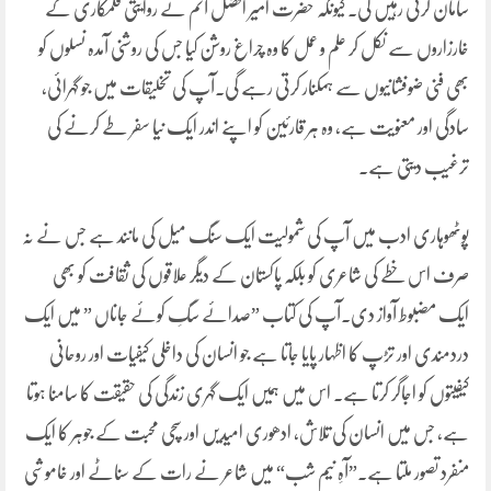
سامان کرتی رہیں گی۔ کیونکہ حضرت امیر افضل آثم نے روایتی قلمکاری کے
خارزاروں سے نکل کر علم و عمل کا وہ چراغ روشن کیا جس کی روشنی آمدہ نسلوں کو
بھی فنی ضوفشانیوں سے ہمکنار کرتی رہے گی۔آپ کی تخلیقات میں جو گہرائی،
سادگی اور معنویت ہے، وہ ہر قارئین کو اپنے اندر ایک نیا سفر طے کرنے کی
ترغیب دیتی ہے۔
پوٹھوہاری ادب میں آپ کی شمولیت ایک سنگ میل کی مانند ہے جس نے نہ
صرف اس خطے کی شاعری کو بلکہ پاکستان کے دیگر علاقوں کی ثقافت کو بھی
ایک مضبوط آواز دی۔آپ کی کتاب ”صدائے سگِ کوئے جاناں ” میں ایک
دردمندی اور تڑپ کا اظہار پایا جاتا ہے جو انسان کی داخلی کیفیات اور روحانی
کیفیتوں کو اجاگر کرتا ہے۔ اس میں ہمیں ایک گہری زندگی کی حقیقت کا سامنا ہوتا
ہے، جس میں انسان کی تلاش، ادھوری امیدیں اور سچی محبت کے جوہر کا ایک
منفرد تصور ملتا ہے۔”آہِ نیم شب“ میں شاعر نے رات کے سناٹے اور خاموشی