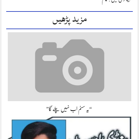
مزید پڑھیں
“یہ سسٹم اب نہیں چلے گا”