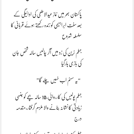
پاکستان بھر میں نمازِ عیدالاضحی کی ادائیگی کے
بعد سنتِ ابراہیمی کو زندہ رکھتے ہوئے قربانی کا
سلسلہ شروع
جہلم ٹرین کی زد میں آکر چالیس سالہ شخص جان
کی بازی ہارگیا
“یہ سسٹم اب نہیں چلے گا”
جہلم پولیس کی کارروائی،10 سالہ بچے کو جنسی
زیادتی کا نشانہ بنانے والا ملزم گرفتار،مقدمہ
درج