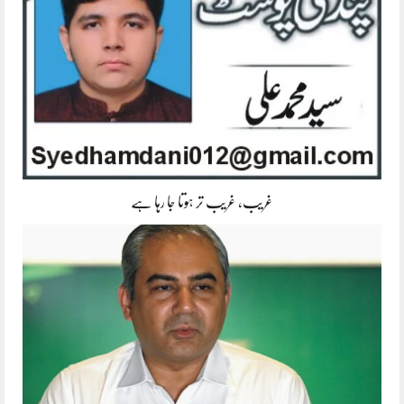
غریب، غریب تر ہوتا جا رہا ہے