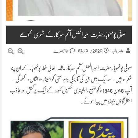
صوفی پوٹھوہارحضرت امیر افضل آثم سرکار کے شعری مجموعے
04/01/2026
عامر واجد
0 تبصرے
صوفی پوٹھوہار حضرت امیر افضل آثم سرکار مدظلہ العالی خطہ پوٹھوہار کے ان چند
شعراء میں سے ایک ہیں جن کی تابناکی بزمِ سخن کو ہمیشہ درخشاں رکھے گی۔
آپ 6 جون 1946ء کو ضلع راولپنڈی تحصیل کہوٹہ کے ایک پرکشش اور جاذب
النظر گاؤں جیوڑہ میں پیدا ہوئے۔