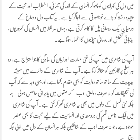
میں دل کی گہرائیوں کو چھو کر انسان کے اندر کی تنہائی، اضطراب اور محبت کے
پیچیدہ رشتہ کو بڑے خوبصورتی سے اجاگر کیا ہے۔ یہ کتاب دل و دماغ کے
درمیان ایک روحانی پل کا کام کرتی ہے، جہاں ہر لفظ میں انسان کی کمزوریوں،
جذباتی کشمکش اور روحانی سچائیوں کا اظہار ہوتا ہے۔
آپ کی شاعری میں آپ کی فنی مہارت اور زبان کی سادگی کا جو امتزاج ہے، وہ
ہر سطح پر قارئین کو متاثر کرتا ہے۔ آپ نے شاعری کے دائرے میں ہمیشہ
جدیدیت کے ساتھ ساتھ روایت کو بھی مقدم رکھا ہے، اور یہی وجہ ہے کہ آپ
کی تخلیقات کو نہ صرف روایتی ادب کے حلقوں میں پذیرائی حاصل ہوئی ہے
بلکہ نئی نسل کے دلوں میں بھی یہ شاعری گھر کر گئی ہے۔ آپ کی شاعری
میں ایک خاص قسم کی دردمندی اور انسانیت کے لیے محبت کا بھی عنصر
موجود ہے، جو نہ صرف ادب کے شائقین بلکہ ہر انسان کے دل میں اپنی جگہ
بناتا ہے۔