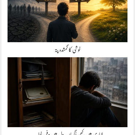
خوشی کا گمشدہ پتہ
الماری میں رکھی ڈگریاں، دل میں دفن خواب