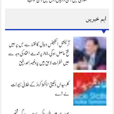
اہم خبریں
آرٹیفشل انٹلیجنس دجال کا فتنہ ہے جس پر ہمیں
فتح حاصل ہو گی،AI پر اندھے اعتماد کی وجہ سے
ہمیں خطرات لاحق ہیں پروفیسر احمد رفیق
کلرسیداں ڈکیتی‘ڈاکو1 کروڑ کے طلائی زیورات
لے اڑے