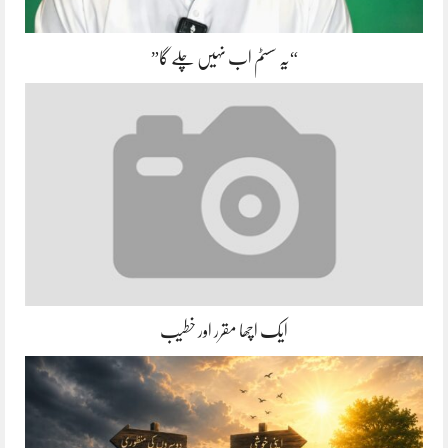
“یہ سسٹم اب نہیں چلے گا”
ایک اچھا مقرر اور خطیب