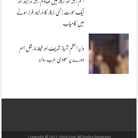
جہلم رکشہ اور ٹریلر میں تصادم رکشہ ڈرائیور اور
ایک عورت زخمی ٹریلر کا ڈرائیور فرار ہونے
میں کامیاب
وزیر اعظم شہباز شریف اور فیلڈ مارشل اہم
دورے پر سعودی عرب روانہ
Copyright © 2021, Pindi Post All Rights Reserved.