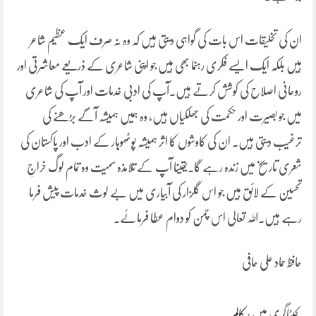
ان کی تخلیقات اس بات کی گواہی دیتی ہیں کہ وہ نہ صرف ایک عظیم شاعر
ہیں بلکہ ایک ایسے فکری رہنما بھی ہیں جو اپنی شاعری کے ذریعے معاشرتی اور
روحانی اصلاح کی کوشش کرتے ہیں۔آپ کی ادبی خدمات اور آپ کی شاعری
میں جو بصیرت اور حکمت کی جھلکیاں ہیں، وہ ہمیں ہمیشہ آگے بڑھنے کی
ترغیب دیتی ہیں۔ ان کی کاوشوں کا اثر ہمیشہ پوٹھوہار کے ادب اور پاکستان کی
شعری تاریخ میں زندہ رہے گا۔یقینا آپ کے تلامذہ سمیت وہ تمام لوگ خراجِ
تحسین کے لائق ہیں جو اس گلزار کی آبیاری میں بے لوث خدمات پیش فرما
رہے ہیں۔اللہ تعالی اس چمن کو دوام عطا فرمائے۔
حافظ حماد علی حافی
کیٹاگری میں :
کالم