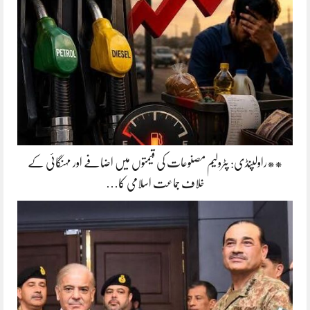
**راولپنڈی: پٹرولیم مصنوعات کی قیمتوں میں اضافے اور مہنگائی کے
خلاف جماعت اسلامی کا…