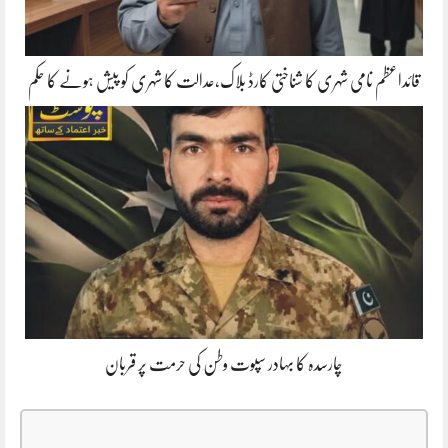
قائداعظم نامی شہری کا شناختی کارڈ بلاک،عدالت کا شہری کو پیش ہونے کا حکم
چارسدہ کا بہادر سپوت وطن کی حرمت پر قربان