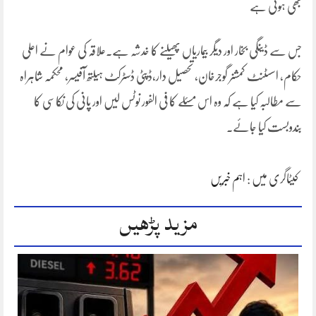
بھی ہوتی ہے
جس سے ڈینگی بخار اور دیگر بیماریاں پھیلنے کا خدشہ ہے۔علاقہ کی عوام نے اعلی
حکام، اسسٹنٹ کمشنر گوجرخان، تحصیل دار،ڈپٹی ڈسٹرکٹ ہیلتھ آفیسر، محکمہ شاہراہ
سے مطالبہ کیا ہے کہ وہ اس مسئلے کا فی الفور نوٹس لیں اور پانی کی نکاسی کا
بندوبست کیا جائے۔
کیٹاگری میں :
اہم خبریں
مزید پڑھیں