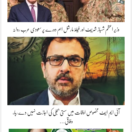
وزیر اعظم شہباز شریف اور فیلڈ مارشل اہم دورے پر سعودی عرب روانہ
آئی ایم ایف مخصوص اوقات میں سستی بجلی کی اجازت نہیں دے رہا،
وفاقی…