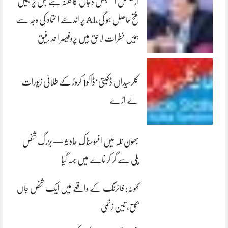
آرٹیفشل انٹلیجنس دجال کا فتنہ ہے جس پر ہمیں
فتح حاصل ہو گی،AI پر اندھے اعتماد کی وجہ سے
ہمیں خطرات لاحق ہیں پروفیسر احمد رفیق
کلرسیداں ڈکیتی‘ڈاکو1 کروڑ کے طلائی زیورات
لے اڑے
بھون نلہ میں افسوسناک حادثہ — بزرگ شخص
پلی سے گر کر نالے میں بہہ گیا
کہوٹہ: فائرنگ کے واقعے میں ایک شخص جاں
بحق، تین زخمی