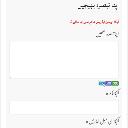
اپنا تبصرہ بھیجیں
آپکا ای میل ایڈریس شائع نہیں کیا جائے گا
اپنا تبصرہ لکھیں
آپکا نام
*
آپکا ای میل ایڈریس
*