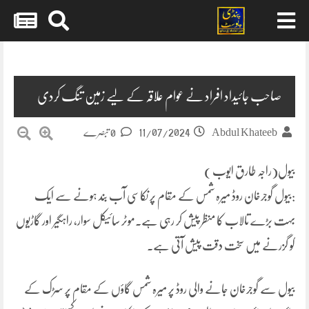
Skip
to
content
صاحب جائیداد افراد نے عوام علاقہ کے لیے زمین تنگ کردی
11/07/2024
Abdul Khateeb
0 تبصرے
بیول(راجہ طارق ایوب )
:بیول گوجرخان روڈ میرہ شمس کے مقام پر نکاسی آب بند ہونے سے ایک
بہت بڑے تالاب کا منظر پیش کر رہی ہے۔موٹر سائیکل سوار، راہگیر اور گاڑیوں
کو گزرنے میں سخت دقت پیش آتی ہے۔
بیول سے گوجرخان جانے والی روڈ پر میرہ شمس گاؤں کے مقام پر سڑک کے