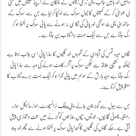
دائیں اور بائیں جانب والی زرعی زمینوں کے مالکان نے اپنے کھیتوں میں مٹی
کی بھرائی کر کے کھیتوں کا لیول سڑک سے اونچا کر لیا ہے جس سے سڑک کے
ساتھ بنی نالی بند ہو گئی اور پانی کی نکاسی نہ ہونے سے پانی سڑک پر اکٹھا ہو کر
رک جاتا ہے جس سے ایک بہت بڑا تالاب بن جاتا ہے۔
گاؤں میرہ شمس کی آبادی کے گھروں اور گلیوں کا سارا پانی اسی جانب بہتا ہے
کیونکہ یہ نشیبی علاقہ ہے لیکن سڑک پر آ کر رکاوٹ ہونے کی وجہ سے سارا پانی
رک جاتا ہے مزید بارش کے موسم میں پانی گہرا ہو کر ایک بہت بڑے تالاب کا
منظر پیش کرتا ہے۔
جس سے بیول سے گوجرخان جانے والی پبلک ٹرانسپورٹ،موٹرسائیکل سوار،
راہگیر، چھوٹی گاڑیوں، عورتوں، بچوں، بوڑھوں کو گزرنے میں سخت دشواری پیش
آتی ہے۔جبکہ گاؤں کی گلیوں کا گندا پانی سڑک پر اکٹھا ہونے سے مچھر اور بدبو