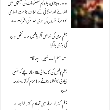
**راولپنڈی: پٹرولیم مصنوعات کی قیمتوں میں
اضافے اور مہنگائی کے خلاف جماعت اسلامی
کا دھرنا، شہریوں کی بڑی تعداد کی شرکت**
جہلم ٹرین کی زد میں آکر چالیس سالہ شخص جان
کی بازی ہارگیا
“یہ سسٹم اب نہیں چلے گا”
جہلم پولیس کی کارروائی،10 سالہ بچے کو جنسی
زیادتی کا نشانہ بنانے والا ملزم گرفتار،مقدمہ
درج
جہلم رکشہ اور ٹریلر میں تصادم رکشہ ڈرائیور اور