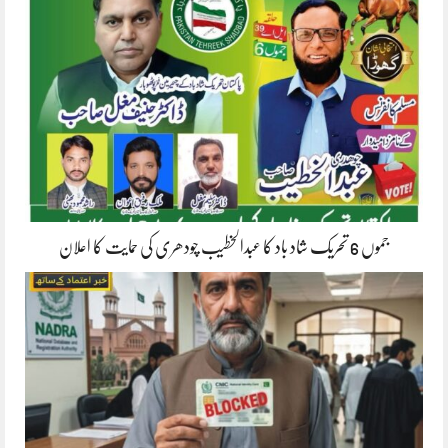
جموں 6 تحریک شاد باد کا عبدالخطیب چودھری کی حمایت کا اعلان