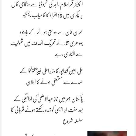
انجینئر قمراسلام راجہ کی کمبوڈیا سے ہنگامی کال
پر چکری میں 16 افراد کا کامیاب ریسکیو
عمران خان سے دوستی ہونے کے باوجود
چودھری نثار نے تحریک انصاف میں شمولیت
سے انکاری رہے
علی امین گنڈاپور کا وزیراعلیٰ خیبرپختونخوا کے
عہدے سے مستعفی ہونے کا اعلان
پاکستان بھر میں نمازِ عیدالاضحی کی ادائیگی کے
بعد سنتِ ابراہیمی کو زندہ رکھتے ہوئے قربانی کا
سلسلہ شروع