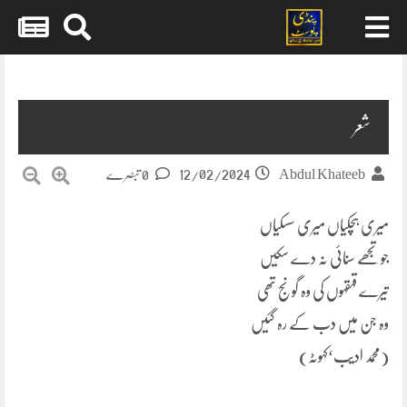
Skip
to
content
شعر
12/02/2024
Abdul Khateeb
0 تبصرے
میری ہچکیاں میری سسکیاں
جو تجھے سنائی نہ دے سکیں
تیرے قہقہوں کی وہ گونج تھی
وہ جن میں دب کے رہ گئیں
(محمد ادیب‘کہوٹہ)