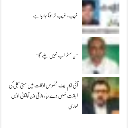
غریب، غریب تر ہوتا جا رہا ہے
“یہ سسٹم اب نہیں چلے گا”
آئی ایم ایف مخصوص اوقات میں سستی بجلی کی
اجازت نہیں دے رہا، وفاقی وزیر توانائی اویس
لغاری