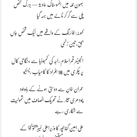
بھون نلہ میں افسوسناک حادثہ — بزرگ شخص
پلی سے گر کر نالے میں بہہ گیا
کہوٹہ: فائرنگ کے واقعے میں ایک شخص جاں
بحق، تین زخمی
انجینئر قمراسلام راجہ کی کمبوڈیا سے ہنگامی کال
پر چکری میں 16 افراد کا کامیاب ریسکیو
عمران خان سے دوستی ہونے کے باوجود
چودھری نثار نے تحریک انصاف میں شمولیت
سے انکاری رہے
علی امین گنڈاپور کا وزیراعلیٰ خیبرپختونخوا کے