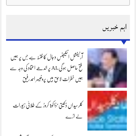
اہم خبریں
آرٹیفشل انٹلیجنس دجال کا فتنہ ہے جس پر ہمیں
فتح حاصل ہو گی،AI پر اندھے اعتماد کی وجہ سے
ہمیں خطرات لاحق ہیں پروفیسر احمد رفیق
کلرسیداں ڈکیتی‘ڈاکو1 کروڑ کے طلائی زیورات
لے اڑے