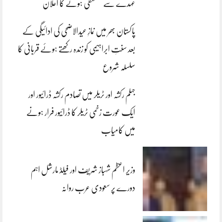
عہدے سے مستعفی ہونے کا اعلان
پاکستان بھر میں نمازِ عیدالاضحی کی ادائیگی کے
بعد سنتِ ابراہیمی کو زندہ رکھتے ہوئے قربانی کا
سلسلہ شروع
جہلم رکشہ اور ٹریلر میں تصادم رکشہ ڈرائیور اور
ایک عورت زخمی ٹریلر کا ڈرائیور فرار ہونے
میں کامیاب
وزیر اعظم شہباز شریف اور فیلڈ مارشل اہم
دورے پر سعودی عرب روانہ