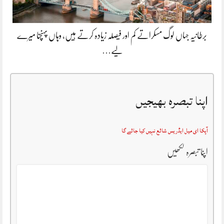
برطانیہ جہاں لوگ مسکراتے کم اور فیصلہ زیادہ کرتے ہیں، وہاں پہنچنا میرے
لیے…
اپنا تبصرہ بھیجیں
آپکا ای میل ایڈریس شائع نہیں کیا جائے گا
اپنا تبصرہ لکھیں