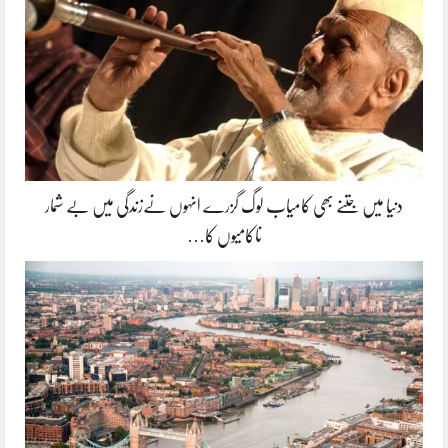
دنیا میں جتنے بھی کامیاب لوگ گزرے انہوں نےزندگی میں بے شمار
ناکامیوں کا…