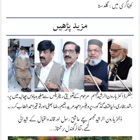
کیٹاگری میں :
گلدستہ
مزید پڑھیں
ڈاکٹر ہارون الرشید تبسم سچے عاشق رسول اور قائد و اقبال کے شیدائی
تھے،تفاخرگوندل/ممتاز…