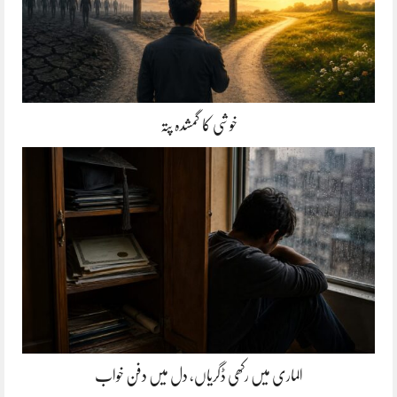
خوشی کا گمشدہ پتہ
الماری میں رکھی ڈگریاں، دل میں دفن خواب