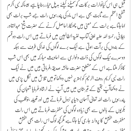
قبل ہی اس کیانوارات برکات کوسمیٹنے کیلئے ہرپل تیاررہناچاہیے جیساکہ نبی اکرم
شفیع اعظم سے ثابت بھی ہے اس ماہ کی پندرہویں رات جسے شب برات بھی
کہاجاتاہے برات کے معنی ہیں چھٹکاراحاصل کرنے کے حضرت شیخ عبدالقادر
جیلانی رحمتہ اللہ علیہ اپنی کتاب غنیۃ الطالبین میں فرماتے ہیں اس رات دوقسم
کے بندوں کی برآت ہوتی ہے ایک برے لوگوں کی خداکی طرف سے جبکہ
دوسرے نیک لوگوں کی ذلت وخواری سے احادیث مبارکہ میں بھی اس شب
کاذکر ملتاہے اس کے متعلق حضرت عائشہ صدیقہ ؓ فرماتی ہیں میں نے ایک
رات نبی کریم روف الرحیمؐ کو بستر پر نہیں دیکھا تو میں تلاش میں نکل پڑی میں
نے دیکھاآپؐ بقیع کے قبرستان میں ہیں آپؐ نے ارشاد فرمایا شعبان کی
پندرہویں رات اللہ تعالیٰ آسمان دنیاپر نزول فرماتے ہیں اور قبیلہ بنوقلب کی
بکریوں کے بالوں سے بھی زیادہ لوگوں کی مغفرت فرماتے ہیں اس رات
مغفرت بخشش کا پروانہ جاری کیا جاتاہے مگرکچھ لوگ اس رات بھی بخشش