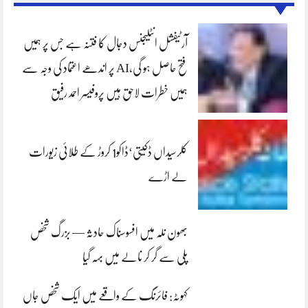
آرٹیفشل انٹلیجنس دجال کا فتنہ ہے جس پر ہمیں
فتح حاصل ہو گی،AI پر اندھے اعتماد کی وجہ سے
ہمیں خطرات لاحق ہیں پروفیسر احمد رفیق
کلرسیداں ڈکیتی‘ڈاکو1 کروڑ کے طلائی زیورات
لے اڑے
بھون نلہ میں افسوسناک حادثہ — بزرگ شخص
پلی سے گر کر نالے میں بہہ گیا
کہوٹہ: فائرنگ کے واقعے میں ایک شخص جاں