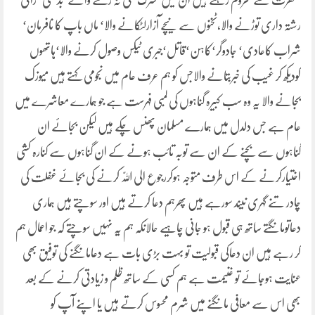
مغفرت سے محروم رہتے ہیں ان میں مشرک‘ کی نہ رکھنے والے‘بدعتی‘ زانی‘
رشتہ داری توڑنے والا،ٹخنوں سے نیچے آزارلٹکانے والا‘ ماں باپ کا نافرمان‘
شراب کاعادی‘ جادوگر‘کاہن‘قاتل‘جبری ٹیکس وصول کرنے والا‘ہاتھوں
کودیکھ کر غیب کی خبربتانے والاجس کو ہم عرف عام میں نجومی کہتے ہیں میوزک
بجانے والا یہ وہ سب کبیرہ گناہوں کی لمبی فہرست ہے جو ہمارے معاشرے میں
عام ہے جس دلدل میں ہمارے مسلمان پھنس چکے ہیں لیکن بجائے ان
گناہوں سے بچنے کے ان سے توبہ تائب ہونے کے ان گناہوں سے کنارہ کشی
اختیارکرنے کے اس طرف متوجہ ہوکررجوع الی اللّٰہ کرنے کی بجائے غفلت کی
چادر تنے گہری نیند سورہے ہیں پھرہم دعا کرتے ہیں اور سوچتے ہیں ہماری
دعاتومانگتے ساتھ ہی قبول ہو جانی چاہیے حالانکہ ہم یہ نہیں سوچتے کہ جو اعمال ہم
کر رہے ہیں ان دعاکی قبولیت تو بہت بڑی بات ہے دعامانگنے کی توفیق بھی
عنایت ہوجائے تو غنیمت ہے ہم کسی کے ساتھ ظلم و زیادتی کرنے کے بعد
بھی اس سے معافی مانگنے میں شرم محسوس کرتے ہیں یا اپنے آپ کو