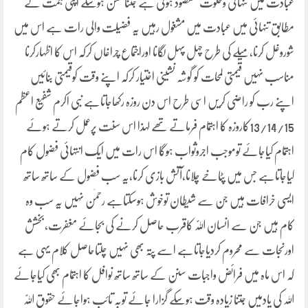
عبادت میں تنہائی وخلوت مقصود ہوتی ہے جتنا ممکن ہوسکے اپنی ہمت کے
مطابق تنہائی میں عبادت میں مشغول رہیں یہ فضیلت والی رات ہے اس میں
شوروغل کرنا,میلے کی طرح چہل پہل لگانا اوراجتماع چراغاں کرکہ اس کا اظہارکرنا
مناسب نہیں قیمتی لمحات کو گوشہ نشینی اختیار کرکہ اپنے وقت کوقیمتی بنائیں
اپنے رب کو راضی کریں اسی طرح اس دن روزہ رکھاجاتاہے نبی اکرم شفیع اعظم
13/14/15کاروزہ کا اہتمام فرماتے تھے لہذا اس سنت پرعمل کرتے ہوئے
اہتمام کیاجائے توموجب اجروثواب ہوگا اس رات میں ایک انتہائی فضول کام
کیاجاتاہے جس میں پٹاخے چلانا،آتش بازی کرنا،یہ سب فضول کے ساتھ ساتھ
ایسی خرافات ہیں جن سے شیطان توخوش ہوسکتاہے رحمٰن نہیں یہ سب وہ
کام ہیں جن سے انسان اللّٰہ کاقرب حاصل کرنے کی بجائے مغفرت،بخشش
اورنجات سے محروم کردیاجاتاہے اسے پتہ بھی نہیں چلتاحاصل کلام یہی ہے
کہ اس ماہ میں فرائض واجبات سنن کے ساتھ ساتھ نوافل کا اہتمام بھی کیاجائے
اللہ کی یادمیں جتنا زیادہ وقت ہوسکے گزارا جائے توبہ تائب ہواجائے حقوق اللّٰہ