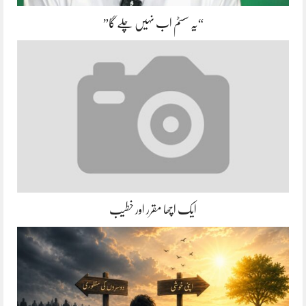
“یہ سسٹم اب نہیں چلے گا”
ایک اچھا مقرر اور خطیب