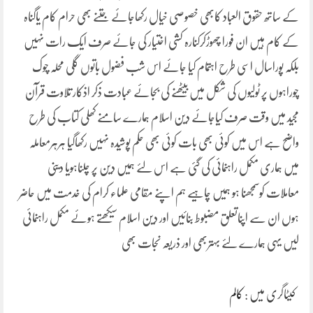
کے ساتھ حقوق العباد کابھی خصوصی خیال رکھاجائے جتنے بھی حرام کام یاگناہ
کے کام ہیں ان فورا چھوڑکرکنارہ کشی اختیار کی جائے صرف ایک رات نہیں
بلکہ پوراسال اسی طرح اہتمام کیا جائے اس شب فضول باتوں گلی محلہ چوک
چوراہوں پر ٹولیوں کی شکل میں بیٹھنے کی بجائے عبادت ذکر اذکار تلاوت قرآن
مجید میں وقت صرف کیاجائے دین اسلام ہمارے سامنے کھلی کتاب کی طرح
واضح ہے اس میں کوئی بھی بات کوئی بھی حکم پوشیدہ نہیں رکھاگیا ہرہرمعاملہ
میں ہماری مکمل راہنمائی کی گئی ہے اس لئے ہمیں دین پر چلناہویا دینی
معاملات کوسمجھنا ہو ہمیں چاہیے ہم اپنے مقامی علماء کرام کی خدمت میں حاضر
ہوں ان سے اپناتعلق مضبوط بنائیں اور دین اسلام سیکھتے ہوئے مکمل راہنمائی
لیں یہی ہمارے لئے بہتربھی اور ذریعہ نجات بھی
کیٹاگری میں :
کالم