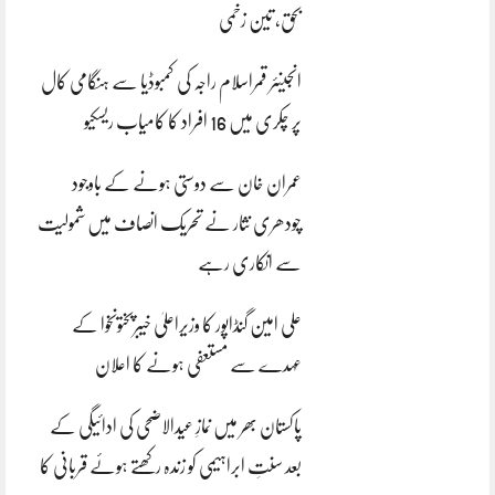
بحق، تین زخمی
انجینئر قمراسلام راجہ کی کمبوڈیا سے ہنگامی کال
پر چکری میں 16 افراد کا کامیاب ریسکیو
عمران خان سے دوستی ہونے کے باوجود
چودھری نثار نے تحریک انصاف میں شمولیت
سے انکاری رہے
علی امین گنڈاپور کا وزیراعلیٰ خیبرپختونخوا کے
عہدے سے مستعفی ہونے کا اعلان
پاکستان بھر میں نمازِ عیدالاضحی کی ادائیگی کے
بعد سنتِ ابراہیمی کو زندہ رکھتے ہوئے قربانی کا