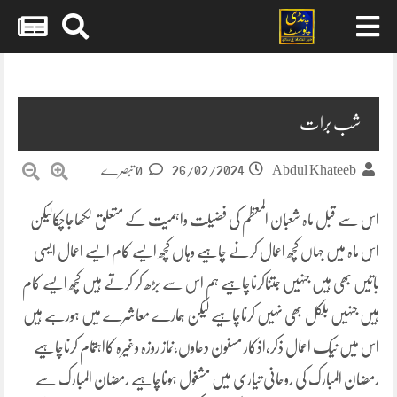
Skip
to
content
شب برات
26/02/2024
Abdul Khateeb
0 تبصرے
اس سے قبل ماہ شعبان المعظم کی فضیلت واہمیت کے متعلق لکھاجاچکالیکن
اس ماہ میں جہاں کچھ اعمال کرنے چاہیے وہاں کچھ ایسے کام ایسے اعمال ایسی
باتیں بھی ہیں جنہیں جتناکرناچاہیے ہم اس سے بڑھ کر کرتے ہیں کچھ ایسے کام
ہیں جنہیں بلکل بھی نہیں کرناچاہیے لیکن ہمارے معاشرے میں ہورہے ہیں
اس میں نیک اعمال ذکر،اذکار مسنون دعاوں،نماز روزہ وغیرہ کااہتمام کرناچاہیے
رمضان المبارک کی روحانی تیاری میں مشغول ہوناچاہیے رمضان المبارک سے