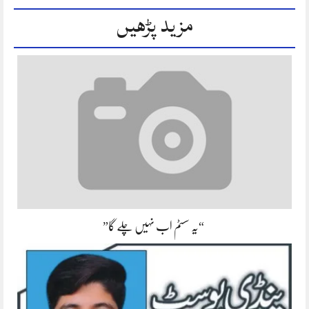
مزید پڑھیں
“یہ سسٹم اب نہیں چلے گا”