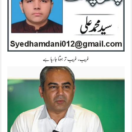
غریب، غریب تر ہوتا جا رہا ہے