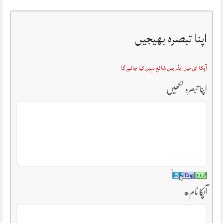
اپنا تبصرہ بھیجیں
آپکا ای میل ایڈریس شائع نہیں کیا جائے گا
اپنا تبصرہ لکھیں
آپکا نام
*