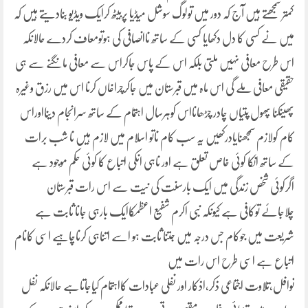
کمتر سمجھتے ہیں آج کہ دور میں تولوگ سوشل میڈیا پربیٹھ کرایک ویڈیو بنادیتے ہیں کہ
میں نے کسی کا دل دکھایا کسی کے ساتھ ناانصافی کی ہوتومعاف کردے حالانکہ
اس طرح معافی نہیں ملتی بلکہ اس کے پاس جاکراس سے معافی مانگنے سے ہی
حقیقی معافی ملے گی اس ماہ میں قبرستان میں جاکرچراغاں کرنا اس میں رزق وغیرہ
پھینکنا پھول پتیاں چادر چڑھانااس کوہرسال اہتمام کے ساتھ سرانجام دینااوراس
کام کولازم سمجھنایادرکھیں یہ سب کام ناتو اسلام میں لازم ہیں نا شب برات
کے ساتھ انکا کوئی خاص تعلق ہے اور ناہی انکی اتباع کا کوئی حکم موجود ہے
اگرکوئی شخص زندگی میں ایک بارسنت کی نیت سے اس رات قبرستان
چلاجائے توکافی ہے کیونکہ نبی اکرم شفیع اعظمؐکاایک بارہی جانا ثابت ہے
شریعت میں جوکام جس درجہ میں جتنا ثابت ہو اسے اتناہی کرناچاہیے اسی کانام
اتباع ہے اسی طرح اس رات میں
نوافل،تلاوت اجتماعی ذکر،اذکار اور نفلی عبادات کااہتمام کیاجاتاہے حالانکہ نفل