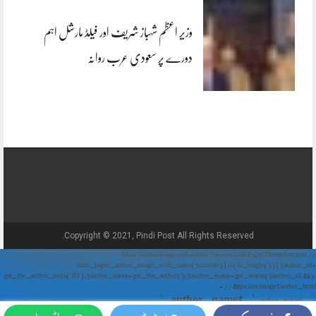
وزیر اعظم شہباز شریف اور فیلڈ مارشل اہم
دورے پر سعودی عرب روانہ
Copyright © 2021, Pindi Post All Rights Reserved.
// Show Author Image with Author Name in UrduPaper Theme function
urdu_paper_author_image_with_name($content) { if (is_single()) { $author_id =
get_the_author_meta('ID'); $author_name = get_the_author(); $author_avatar = get_avatar($author_id, 48);
// 48px size image $author_html = '
' . $author_name . '
' . $author_avatar . '