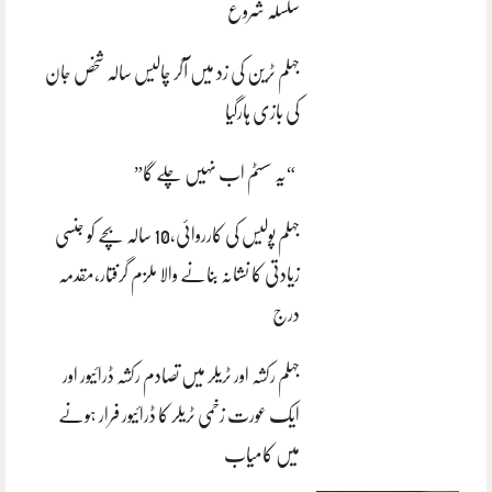
سلسلہ شروع
جہلم ٹرین کی زد میں آکر چالیس سالہ شخص جان
کی بازی ہارگیا
“یہ سسٹم اب نہیں چلے گا”
جہلم پولیس کی کارروائی،10 سالہ بچے کو جنسی
زیادتی کا نشانہ بنانے والا ملزم گرفتار،مقدمہ
درج
جہلم رکشہ اور ٹریلر میں تصادم رکشہ ڈرائیور اور
ایک عورت زخمی ٹریلر کا ڈرائیور فرار ہونے
میں کامیاب