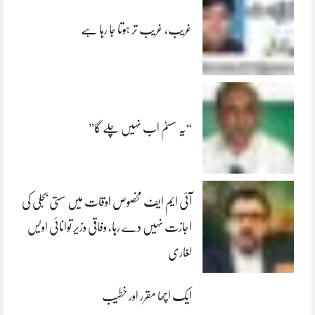
غریب، غریب تر ہوتا جا رہا ہے
“یہ سسٹم اب نہیں چلے گا”
آئی ایم ایف مخصوص اوقات میں سستی بجلی کی
اجازت نہیں دے رہا، وفاقی وزیر توانائی اویس
لغاری
ایک اچھا مقرر اور خطیب