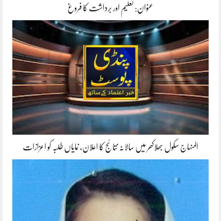
عنوان: تعلیم اور برداشت کا فروغ
المنہاج سکول بھلاکھر میں سالانہ نتائج کا اعلان، نمایاں طلبہ کو اعزازات