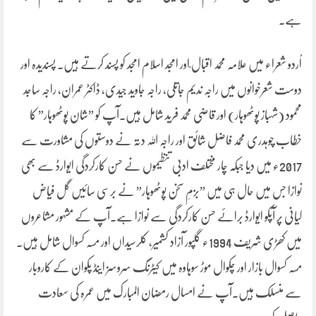
ہے۔
اُردو شعراء میں علامہ محمد اقبال ؒاور امجد اسلام امجد کو پسند کرتے ہیں۔ پسندیدہ اور
دوست شعرخوانوں میں راجہ ندیم جاتلی، راجہ جاوید جیدی، ڈاکٹر عمران، راجہ ساجد
محمود (شہباز پوٹھوہار) اور قاضی محمد فرید شامل ہیں۔آپ کو ”شان پوٹھوہار” کا
خطاب چوہدری محمد فاضل شائق اور راجہ اللہ دتہ نے دوستوں کی مشاورت سے
2017ء میں دیا جبکہ چار مختلف ادبی تنظیموں نے حسن کارکردگی ایوارڈ سے بھی
نوازا جس میں حال ہی میں ”بزمِ سخن پوٹھوہار” نے برسی سائیں گل فیاض
کیانی پر آپکو ایوارڈ برائے حسن کارکردگی سے نوازا ہے۔آپ کے مشہور مشاعروں
میں کھڑی شریف 1994ء گلپور آزاد کشمیر، کلرسیداں اور مسہ کسوال شامل ہیں۔
مسہ کسوال بازار اور چکوال موڑ سوہاوہ میں کیٹرنگ سروسز اینڈ پکوان کے کاروبار
سے منسلک ہیں۔آپ نے امسال رمضان المبارک میں عمرہ کی سعادت