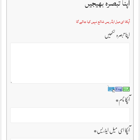
اپنا تبصرہ بھیجیں
آپکا ای میل ایڈریس شائع نہیں کیا جائے گا
اپنا تبصرہ لکھیں
آپکا نام
*
آپکا ای میل ایڈریس
*