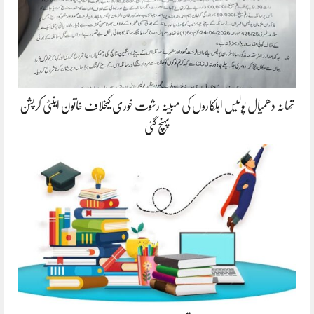
تھانہ دھمیال پولیس اہلکاروں کی مبینہ رشوت خوری کیخلاف خاتون اینٹی کرپشن
پہنچ گئی