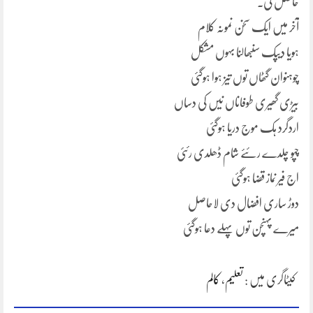
حاصل کی۔
آخر میں ایک سخن نمونہ کلام
ہویا دیپک سنبھالنا بہوں مشکل
چوہنوان گٹھاں توں تیز ہوا ہوگئی
بیڑی گھیری طوفاناں نیں کی دساں
اردگرد ہک موج دریا ہوگئی
چپو چلدے رئئے شام ڈھلدی رئئی
اج فیر نماز قضا ہوگئی
دوڑ ساری افضال دی لاحاصل
میرے پہنچن توں پہلے دعا ہوگئی
کیٹاگری میں :
تعلیم
،
کالم