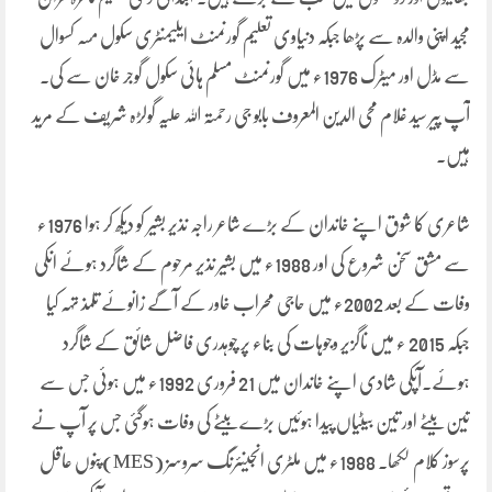
مجید اپنی والدہ سے پڑھا جبکہ دنیاوی تعلیم گورنمنٹ ایلیمنٹری سکول مسہ کسوال
سے مڈل اور میٹرک 1976ء میں گورنمنٹ مسلم ہائی سکول گوجر خان سے کی۔
آپ پیر سید غلام محی الدین المعروف بابو جی رحمتہ اللہ علیہ گولڑہ شریف کے مرید
ہیں۔
شاعری کا شوق اپنے خاندان کے بڑے شاعر راجہ نذیر بشیر کو دیکھ کر ہوا 1976ء
سے مشق سخن شروع کی اور 1988ء میں بشیر نذیر مرحوم کے شاگرد ہوئے انکی
وفات کے بعد 2002ء میں حاجی محراب خاور کے آگے زانوئے تلمذ تہہ کیا
جبکہ 2015 ء میں ناگزیر وجوہات کی بناء پر چوہدری فاضل شائق کے شاگرد
ہوئے۔آپکی شادی اپنے خاندان میں 21 فروری 1992ء میں ہوئی جس سے
تین بیٹے اور تین بیٹیاں پیدا ہوئیں بڑے بیٹے کی وفات ہوگئی جس پر آپ نے
پرسوز کلام لکھا۔ 1988ء میں ملٹری انجینئرنگ سروسز (MES)پنوں عاقل