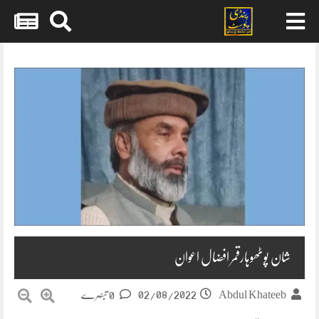
Skip
to
content
شان پوٹھوہارقمر افضال اعوان
02/08/2022
Abdul Khateeb
0 تبصرے