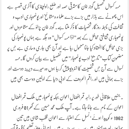
مسہ کسوال تحصیل گوجر خان کا مشرقی حصہ اور ضلع راولپنڈی کا آخری قصبہ ہے
اس چھوٹے سے بازار میں بڑے بڑے علماء و مشائخ اور پوٹھوہاری ادب و
ثقافت کی نابغہ روزگار شخصیات کا ذکر ملتا ہے۔ گوجر خان پڑاؤ کے مشاعروں اور
پوٹھوہاری ثقافتی محافل کے بعد ”اڈا مسہ کسوال” وہ جگہ ہے جہاں پوٹھوہار کی
بڑی محافل کا انعقاد کیا جانا معمول رہا ہے اور آج بھی جاری وساری ہے جس پر
مضمون کتاب” تاریخ ادب پوٹھوہار” میں تفصیل سے بیان کروں گا۔مسہ
کسوال سے آج جس شخصیت کا انٹرویو پیش کررہا ہوں وہ میرے دیرینہ دوست اور
بڑے بھائی ہیں اور راقم الحروف کے ادبی دنیا کے اولین دوست بھی ہیں
۔ جنہیں علاقائی طور پر راجہ قمر افضال اعوان جبکہ پوٹھوہار میں ملک قمر افضال
اعوان کے نام سے جانا جاتا ہے۔ آپ ملک محمد حسین کے گھر 01 فروری
1962 ء کو پیدا ہوئے‘ نسل کے اعتبار سے اعوان قطب شاہی ہیں تین
بھائیوں اور دو بہنوں میں سب سے بڑے ہیں۔ ابتدائی دینی تعلیم ناظرہ قرآن