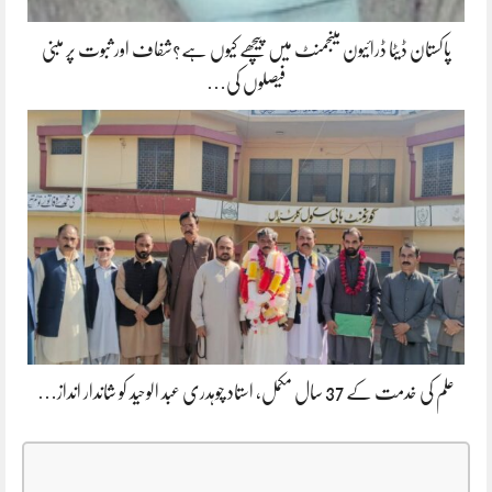
پاکستان ڈیٹا ڈرائیون مینجمنٹ میں پیچھے کیوں ہے؟شفاف اور ثبوت پر مبنی
فیصلوں کی…
علم کی خدمت کے 37 سال مکمل، استاد چوہدری عبد الوحید کو شاندار انداز…