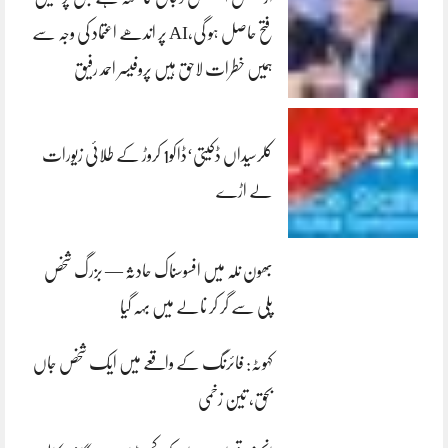
فتح حاصل ہو گی،AI پر اندھے اعتماد کی وجہ سے
ہمیں خطرات لاحق ہیں پروفیسر احمد رفیق
کلرسیداں ڈکیتی‘ڈاکو1 کروڑ کے طلائی زیورات
لے اڑے
بھون نلہ میں افسوسناک حادثہ — بزرگ شخص
پلی سے گر کر نالے میں بہہ گیا
کہوٹہ: فائرنگ کے واقعے میں ایک شخص جاں
بحق، تین زخمی