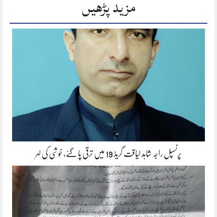
مزید پڑھیں
پرنسپل راجہ شاہد لیاقت گریڈ 19 میں ترقی پا گئے، خوشی کی لہر