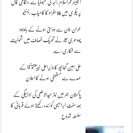
انجینئر قمراسلام راجہ کی کمبوڈیا سے ہنگامی کال
پر چکری میں 16 افراد کا کامیاب ریسکیو
عمران خان سے دوستی ہونے کے باوجود
چودھری نثار نے تحریک انصاف میں شمولیت
سے انکاری رہے
علی امین گنڈاپور کا وزیراعلیٰ خیبرپختونخوا کے
عہدے سے مستعفی ہونے کا اعلان
پاکستان بھر میں نمازِ عیدالاضحی کی ادائیگی کے
بعد سنتِ ابراہیمی کو زندہ رکھتے ہوئے قربانی کا
سلسلہ شروع