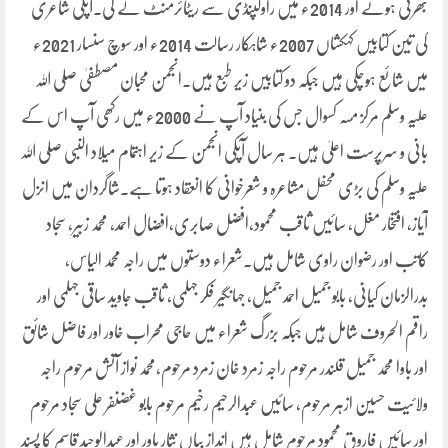
بھرتی ہوئے اور 2014ء میں راولپنڈی سے ریٹائرمنٹ لے لی۔آپکی شاعری
کی تین کتابیں کہکشاں 2007ء شاہکار رسالت 2014ء اور سوچ سنسار 2021ء
میں شائع ہوچکی ہیں جبکہ دو کتابیں زیر طبع ہیں۔انجمن محبان مصطفیٰ صلی اللہ
علیہ وسلم مرکز مسہ کسوال جس کی بنیاد آپ نے 2000ء میں رکھی آپ اس کے
بانی و سرپرست اعلیٰ ہیں۔ ہر سال آپکی انجمن کے زیر اہتمام میلاد النبی صلی اللہ
علیہ وسلم کی بڑی محفل مشاعرہ و شعرخوانی کا انعقاد ہوتا ہے۔شاگردان میں انزل
آیاز، افتخار مغل، سائیں ثاقب محمود،افضل صابری،افضال احمد، محمد زبیر، سجاد
کاتب اور رضوان راوی شامل ہیں۔شعراء دوستوں میں راجہ محمد الیاس،
بدرالزمان کیانی، بابو جمیل احمد جمیل، جہانگیر فکر جہلمی، ثاقب جاوید ساقی جہلمی اور
راقم الحروف شامل ہیں جبکہ بزرگ شعراء میں حاجی محراب خاور اور فاضل شائق
اور باوا محمد جمیل قلندر مرحوم راجہ زمرد خان زمرد مرحوم،محمد نواز آتش مرحوم راجہ
ولائیت حسین ازہر مرحوم، سائیں عبدالرحیم رخیم مرحوم بابو غضنفر علی سجاد مرحوم
اور سائیں فاروق محمود مرحوم شامل ہیں انداز بیاں نثار یاور اور عبدالوحید قاسم کا پسند