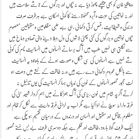
و چنگیز خان کو بھی پیچھے چھوڑ دیا ہے نہ بچوں اور بزرگوں کے لاشے سلامت ہیں
اور نہ خواتین کی عزت و آبرو محفوظ رہنے کا کوئی امکان ہے ہرطرف صرف
درندگی و شیطانیت رقص کرتی دکھائی رہی ہے حلبی مظلومین و مقتولین معصوم
بچوں خواتین و بزرگوں کی کٹی پھٹی لاشوں کی دل دہلا دینے والی تصاویر دماغ میں
سے نکلتی ہی نہیں حلب میں آگ برساتے انسانوں میں انسانیت نام کی کوئی
شے نہیں ہے انسانوں کی سی شکل و صورت ہونے کے باوجود یہ انسانیت
سے بالکل محروم دکھائی دے رہے ہیں ورنہ طاقت کے نشے میں دھت ہو
کت مجبور محصور انسانوں کے خون کی ندیاں بہا کر انسانیت کی یوں تذلیل نہ
کرتے اگرچہ شام میں خون ریزی کیّ آگ بھڑکانے میں اہم کردار شیعہ سنی کی
فرقہ وارانہ سوچ نے ادا کیا ہے مگر اب یہ لڑائی فرقہ واریت سے نکل کر ظالم اور
مطلوم ،قاتل اور مقتول اور انسان اور درندوں کے درمیان تقسیم ہو چکی ہے
ایک طرف گولا بارود ،طاقت اور ظلم ہے جبکہ دوسری طرف بے بس نہتے محصور
اور مجبور شامی اپنی جان قربان کر رہے ہیں عالمی برادری کو اس سے سروکار