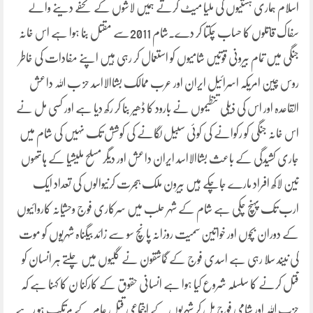
اسلام ہماری ہستیوں کی ملیا میٹ کرتے ہمیں لاشوں کے تحفے دینے والے
سفاک قاتلوں کا حساب چکتا کر دے۔شام 2011سے مقتل بنا ہوا ہے اس خانہ
جنگی میں تمام بیرونی قوتیں شامیوں کو استعمال کر رہی ہیں اپنے مفادات کی خاطر
روس چین امریکہ اسرائیل ایران اور عرب ممالک بشاالااسد حز ب اللہ داعش
القاعدہ اور اس کی ذیلی تنظیموں نے بارود کا ڈھیر بنا کر رکھ دیا ہے اور کسی مل نے
اس خانہ جنگی کو رکوانے کی کوئی سبیل لگانے کی کوشش تک نہیں کی شام میں
جاری کشیدگی کے باعث بشاالااسد ایران داعش اور دیگر مسلح ملیشیا کے ہاتھوں
تین لاکھ افراد مارے جاچکے ہیں بیرون ملک ہجرت کرنیوالوں کی تعداد ایک
ارب تک پہنچ چکی ہے شام کے شہر حلب میں سرکاری فوج وحشیانہ کاروائیوں
کے دوران بچوں اور خواتین سمیت روزانہ پانچ سو سے زائد بیگناہ شہریوں کو موت
کی نیند سلا رہی ہے اسدی فوج کے گماشقون نے گلیوں میں چلتے ہر انسان کو
قتل کرنے کا سلسلہ شروع کیا ہوا ہے انسانی حقوق کے کارکنا ن کا کہنا ہے کہ
حزب اللہ اور شامی فوج مل کر شہریوں کے اجتماعی قتل عام کے مرتکب ہو رہے