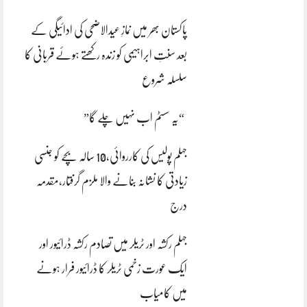
پاکستان بھر میں نمازِ عیدالاضحی کی ادائیگی کے
بعد سنتِ ابراہیمی کو زندہ رکھتے ہوئے قربانی کا
سلسلہ شروع
“یہ سسٹم اب نہیں چلے گا”
جہلم پولیس کی کارروائی،10 سالہ بچے کو جنسی
زیادتی کا نشانہ بنانے والا ملزم گرفتار،مقدمہ
درج
جہلم رکشہ اور ٹریلر میں تصادم رکشہ ڈرائیور اور
ایک عورت زخمی ٹریلر کا ڈرائیور فرار ہونے
میں کامیاب