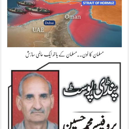
مسلمان کا خون۔۔مسلمان کے ہاتھ ایک عالمی سازش