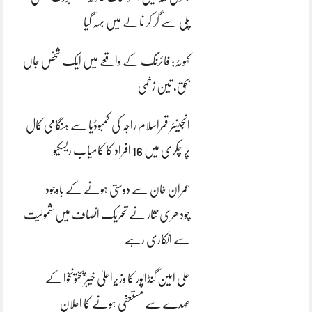
پلی سے گر کر نالے میں بہہ گیا
کہوٹہ: فائرنگ کے واقعے میں ایک شخص جاں
بحق، تین زخمی
انجینئر قمراسلام راجہ کی کمبوڈیا سے ہنگامی کال
پر چکری میں 16 افراد کا کامیاب ریسکیو
عمران خان سے دوستی ہونے کے باوجود
چودھری نثار نے تحریک انصاف میں شمولیت
سے انکاری رہے
علی امین گنڈاپور کا وزیراعلیٰ خیبرپختونخوا کے
عہدے سے مستعفی ہونے کا اعلان