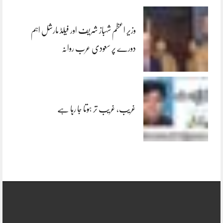
وزیر اعظم شہباز شریف اور فیلڈ مارشل اہم
دورے پر سعودی عرب روانہ
غریب، غریب تر ہوتا جا رہا ہے