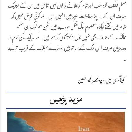
مسلم ممالک خود حلب اور شام کو جلانے والوں میں شامل ہیں جن کے نزدیک
سرف ان کے اپنے مفادات عزیز ہیں انہیں اس سے کوئی غرض نہیں کہ
شام میں کتنے بیگناہ معصوم لوگ قتل ہو رہے ہیں لیکن ہم لوگ ان مسلم
ممالک کے خلاف بھی نہیں بول سکتے کیوں کہ ہم میں سے ہر ایک کی تمام تر
ہمدردیان صرف اسی ملک کے ساتھ ہیں جو ہمارے مسلک کے قریب تر ہے
۔
کیٹاگری میں :
پروفیسر محمد حسین
مزید پڑھیں