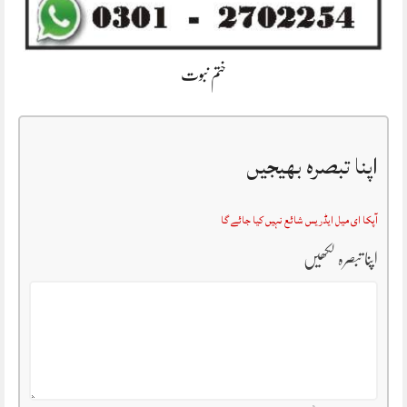
ختم نبوت
اپنا تبصرہ بھیجیں
آپکا ای میل ایڈریس شائع نہیں کیا جائے گا
اپنا تبصرہ لکھیں