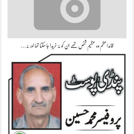
قائداعظم وہ عظیم شخص تھے جن کو نہ خریدا جا سکتا تھا اور نہ…