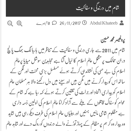
شام میں درندگی و سفاکیت
26/11/2017
Abdul Khateeb
0 تبصرے
پروفیسر محمد حسین
شام میں 2011سے جاری درندگی و سفاکیت کے تناظر میں بارہا لگ بھگ پانچ
درجن ممالک پر مشتمل عالم اسلام کا خیال آتا ہے مجاہدین سوشل میڈیا پرعالم
اسلام کی بے حسی کی نشاندہی کرتے ہوئے مسلسل بڑی محنت اور لگن کے
ساتھ اس کو بیدار کرنے میں مگن ہیں اور سینے میں دل رکھنے والا ہر مسلمان عالم
اسلام کو بیداری اتحاد اور جرات کی تلقین کرتے ہوئے کہہ رہا ہے کہ شام کے
عوام کو سفاک قاتلوں کے پنجے سے آزاد کرانا عالم اسلام کی اولین ذمہ داری
ہے مظلوم شامی مائیں بہنیں اور بیٹیاں عالم اسلام کی طرف دیکھ رہی ہیں شاید
وہ بیدار وہ کر ہم پر مظالم کے پہاڑ توڑنے والے درندوں کو روک دے اور شاہد عالم