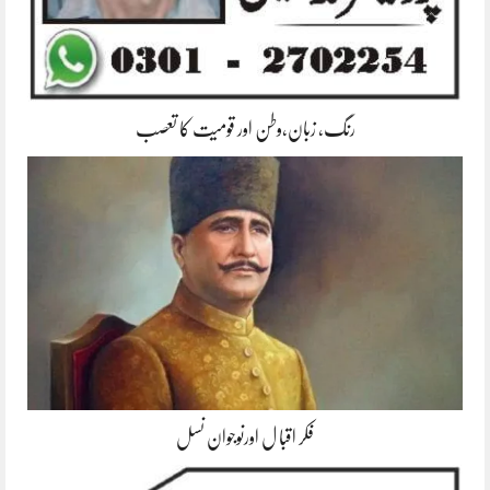
رنگ، زبان،وطن اور قومیت کا تعصب
فکر اقبا ل اورنوجوان نسل