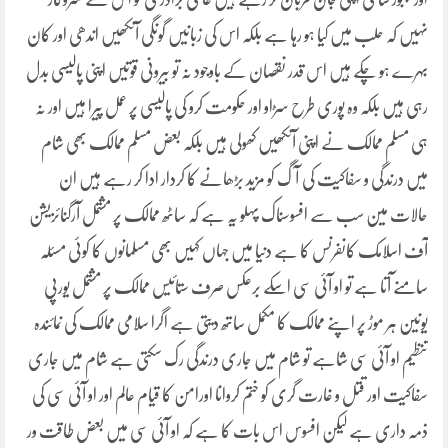
نہیں کہ حلب میں کیا ہو رہا ہے بلکہ اس کی زبانیں گونگی آنکھیں اندھی اور کان
بہرے ہو چکے ہیں اس قدر نقصان کے باوجود نہ تو بیرونی قوتیں اپنی پالیسی بدل
رہی ہیں بلکہ وہ پوری طرح سڑاو اور حکومت کرو کی پالیسی پر عمل پیرا ہیں اور نہ
ہی مسلم ممالک نے اپنی آنکھیں کھولی ہیں بلکہ بعض مسلم ممالک بھی شام
میں درندگی و سفاکیت کی آگ کو مزید بڑھانے کا کردار ادا کر رہے ہیں ان
حالات مین سب سے افسوسناک پہلو یہ ہے کہ ساٹھ ممالک پر مشتمل آرگنائزیشن
آف اسلامک کانفرنس کا ہے دنیا میں جہاں کہیں بھی مسلمانوں کا کوئی مسئلہ
سامنے آتا ہے تو او آئی سی اسکے برعکس صرف ستائیس ممالک پر مشتمل یورپی
یونین ہر موڑ پر اپنے ممالک کا مکمل ساتھ دیتی ہے اگرا سلامی ممالک کی نمائندہ
تنظیم او آئی سی شاہے تو شام میں جاری درندگی رک سکتی ہے شام میں جاری
سفاکیت اور قتل و غارت گری کو ختم کروانا اورامن کا قیام عالم اور او آئی سی کی
ذمہ داری ہے لیکن افسوس اس بات کا ہے کہ او آئی سی میں بعض طاقت ور