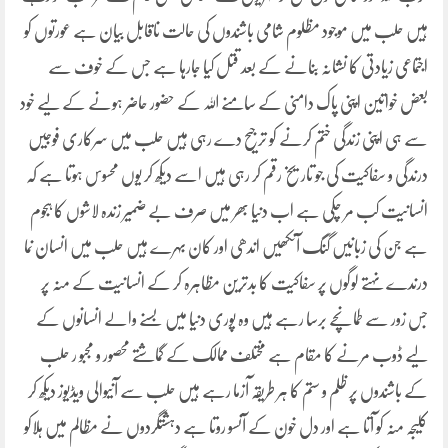
ہیں حلب میں موجود مظلوم شامی باشندوں کی حالت ناقابل بیان ہے عورتوں کو
اجتماعی زیادتی کا نشانہ بنانے کے بعد قتل کیا جارہا ہے جس کے خوف سے
بعض خواتین اپنی پاک دامنی کے سامنے اللہ کے حضور حاضر ہونے کے لیے خود
سے ہی اپنی زندگی ختم کرنے کو ترجیح دے رہی ہیں حلب میں سرکاری فوجیں
درندگی و سفاکیت کی جو تاریخ رقم کر رہی ہیں اسے دیکھ کر یوں محسوس ہوتا ہے کہ
انسانیت کب مر چکی ہے اب دنیا بھر میں صرف بے ضمیر زندہ لاشوں کا ہجوم
ہے جن کی زبانیں گنگ آنکھیں اندھی اور کان بہرے ہیں حلب میں انسان نما
درندے نہتے لوگوں پر سفاکیت کا بدترین مظاہرہ کر کے انسانیت کے منہ پر
جس زور سے طمانچے برسا رہے ہیں وہ پوری دنیا میں بسنے والے انسانوں کے
لیے ڈوب مرنے کا مقام ہے مختلف ممالک کے گماشتے محصور و مجبو ر حلب
کے باشندوں پر ظلم و ستم کا ہر طریقہ آزما رہے ہیں حلب سے آنیوالی ویڈیوز دیکھ کر
کلیجہ منہ کو آتا ہے اور دل خون کے آنسو روتا ہے دہشتگردوں نے مظالم میں ہلاکو