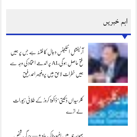
اہم خبریں
آرٹیفشل انٹلیجنس دجال کا فتنہ ہے جس پر ہمیں
فتح حاصل ہو گی،AI پر اندھے اعتماد کی وجہ سے
ہمیں خطرات لاحق ہیں پروفیسر احمد رفیق
کلرسیداں ڈکیتی‘ڈاکو1 کروڑ کے طلائی زیورات
لے اڑے
بھون نلہ میں افسوسناک حادثہ — بزرگ شخص