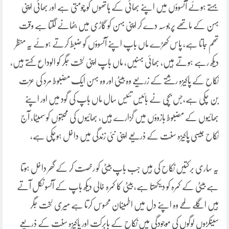
بہتے ہوئے آنسوؤں میں اپنے بھائی کے ہاتھوں کو چومتی ہے اور بھائی اپنی
بہن کے ماتھے پر بوسہ دے کر اپنی بہن کو گاڑی میں بٹھانے لگتا ہے وقت
تھم جاتا ہے، پاس کھڑے ماں باپ اپنے آنسوؤں کو ضبط کرتے ہوئے یہ منظر
دیکھ رہے ہوتے ہیں، بھائی بہنیں، ماں باپ اپنی لخت جگر کو الوداع کہتے ہیں،
نکاح کے پاکیزہ رشتے کے زریعے وہ بیٹی اور وہ بہن ایک مضبوط مرد کی عزت
بن چکی ہے،جس بچی نے بائیس تئیس سال ماں باپ کی گود میں اور اپنے
بھائیوں کے مضبوط بازوؤں میں گزارے ہیں، بھائیوں کی محبتوں کو سمیٹا، آج
نکاح جیسی پاکیزہ سنت کے ذریعے اپنی نئی زندگی میں داخل ہوچکی ہے،
یہ ساری برکتیں نکاح کی ہیں جب باپ بیٹی کو رخصت کر کے گھر داخل ہوتا
ہے بیٹی کے کمرہ کو دیکھتا ہے، بیٹی کا کمرہ خالی دیکھ باپ کے آنسو نکل آتے
ہیں اگلے لمحے وہ اپنے دل میں اطمینان محسوس کرتا ہے میری لخت جگر
سینکڑوں لوگوں کی موجودگی میں نکاحِ کے بابرکت اور پاکیزہ سنت کے ذریعے