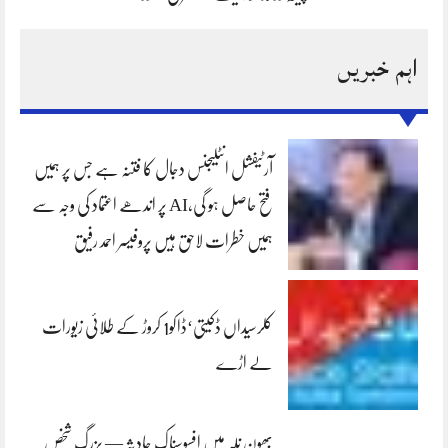
اہم خبریں
آرٹیفشل انٹلیجنس دجال کا فتنہ ہے جس پر ہمیں
فتح حاصل ہو گی،AI پر اندھے اعتماد کی وجہ سے
ہمیں خطرات لاحق ہیں پروفیسر احمد رفیق
کلرسیداں ڈکیتی‘ڈاکو1 کروڑ کے طلائی زیورات
لے اڑے
بھون نلہ میں افسوسناک حادثہ — بزرگ شخص