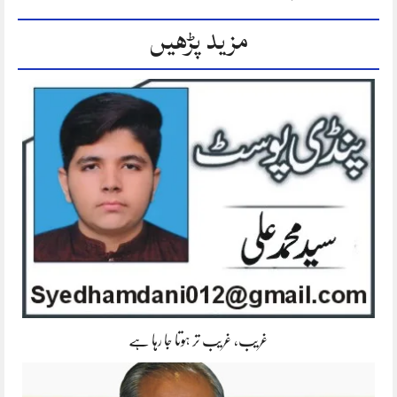
مزید پڑھیں
غریب، غریب تر ہوتا جا رہا ہے