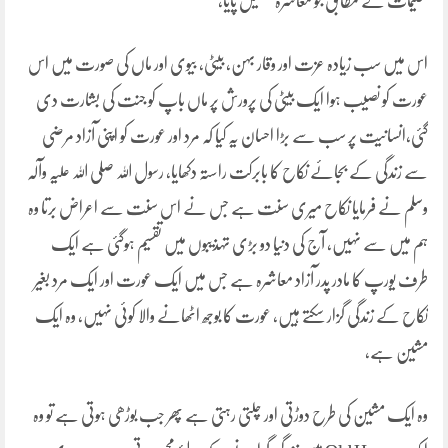
تعلیمات کے مطابق جو معاشرہ تشکیل پایا،
اس میں سب زیادہ عزت اور وقار بہن، بیٹی، بیوی اور ماں کی صورت میں اس
عورت کو نصیب ہوا ایک بیٹی کی پرورش پر ماں باپ کو جنت کی بشارت دی
گئی،انسانیت پر سب سے بڑا احسان یہ کیا کہ مرد اور عورت کو اپنی آزاد مرضی
سے زندگی کے بجائے نکاح کا بابرکت راستہ دکھایا، رسول اللہ صلی اللہ علیہ وآلہ
وسلم نے فرمایا نکاح میری سنت ہے جس نے اس سنت سے اعراض برتا وہ
ہم میں سے نہیں، آج کی دنیا دو بڑی تہذیبوں میں تقسیم ہوگئی ہے ایک
طرف یورپ کا مادر پدر آزاد معاشرہ ہے جس میں ایک عورت اور ایک مرد بغیر
نکاح کے زندگی گزار سکتے ہیں، عورت کا بوجھ اٹھانے والا کوئی نہیں، وہ ایک
مشین ہے،
وہ ایک مشین کی طرح دوڑتی اور چلتی رہتی ہے پھر جب بوڑھی ہوتی ہے تو وہ