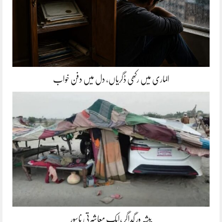
الماری میں رکھی ڈگریاں، دل میں دفن خواب
پیشہ ور گداگر ،ایک معاشرتی ناسور