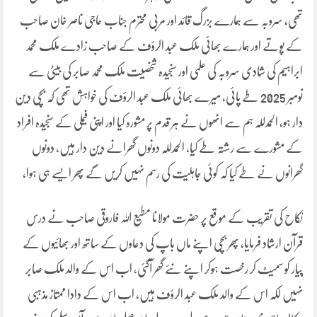
تھی، سروبہ سے ہمارے بزرگ قائد اور مربی محترم جناب حاجی ناصر خان صاحب
کے پوتے اور ہمارے بھائی ملک عبد الرؤف کے صاحب زادے ملک محمد
ابراہیم کی شادی سروبہ کی علمی اور سنجیدہ شخصیت ملک محمد صابر کی بیٹی سے
نومبر 2025 طے پائی، میرے بھائی ملک عبد الرؤف کی خواہش تھی کہ بچی دین
دار ہو، الحمدللہ ہم سے انھوں نے ہر قدم پر مشورہ کیا اور اپنی فیملی کے سنجیدہ افراد
کے مشورے سے رشتہ طے کیا، الحمدللہ دونوں گھرانے دین دار ہیں، دونوں
گھرانوں نے طے کیا کہ کوئی جاہلیت کی رسم نہیں کریں گے پھر ایسے ہی ہوا،
نکاح کی تقریب کے موقع پر حضرت مولانا مطیع اللہ فاروقی صاحب نے درس
قرآن ارشاد فرمایا، پھر بچی اپنے ماں باپ کی دعاوں کے ساتھ اور بھائیوں کے
پیار کو سمیٹ کر رخصت ہوکر اپنے نئے گھر آگئی، اب اس کے والد ملک صابر
نہیں لکہ اس کے والد ملک عبد الرؤف ہیں، اب اس کے دادا ممتاز مذہبی