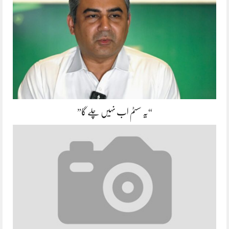
“یہ سسٹم اب نہیں چلے گا”