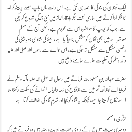
ایک نوجوان کی زندگی کا حصہ بن گئی ہے، اس رات ماں باپ مصلے پر بیٹھ کر اللہ
کا شکر ادا کرتے ہیں ہماری لخت جگر باوقار انداز میں نئی زندگی شروع کر چکی
ہے،جب کہ یورپ کا معاشرہ اس سے محروم ہے، لیکن آج کے مسلم
معاشرے میں بھی نکاح کو مشکل بنا دیا گیا ہے، بیٹے کی شادی ہو یا بیٹی کی
رخصتی مشکل سے مشکل تر ہوگی ہے، اس حوالے سے رسول اللہ صلی اللہ علیہ
وآلہ وسلم کی تعلیمات ہمارے سامنے واضح ہیں
حضرت عبداللہ بن مسعود رضہ فرماتے ہیں رسول اللہ صلی اللہ علیہ وآلہ وسلم نے
فرمایا اے نوجوانو۔تم میں سے جو نکاح کی زمہ داریاں اٹھانے کی سکت رکھتا ہو
اسے نکاح کرلینا چاہیے، کیونکہ یہ نگاہ کو نیچا اور شرم گاہ کی حفاظت کرتا ہے
بخآری و مسلم
دوسری حدیث میں جس کے راوی حضرت ابو ہریرہ رضہ ہیں وہ فرماتے ہیں کہ