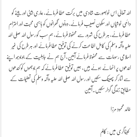
اللہ تعالیٰ اس خوبصورت شادی میں برکت عطا فرمائے، ہماری بیٹی اور بیٹے کو
دائمی خوشیاں اور سکون نصیب فرمائے، دونوں گھرانوں کو باہمی محبت اور احترام
عطا فرمائے، ہر طرح کی شرور سے محفوظ فرمائے، ہم سب کو رسول اللہ صلی اللہ
علیہ وآلہ وسلم کی کامل اطاعت کرنے کی توفیق عطا فرمائے اور ہر طرح کی غیر
اسلامی رسومات سے محفوظ فرمائے آمین، آج ہم نے جاہلیت کے جو بوجھ اپنے
کندھوں پر اٹھائے ہوئے ہیں، ہمیں توفیق عطا فرمائے کہ ہم بوجھوں کو کندھوں
سے اتار کر پھینک سکیں اور رسول اللہ صلی اللہ علیہ وآلہ وسلم کی تعلیمات کے
مطابق زندگی گزار سکیں۔آمین
خالد محمود مرزا
کیٹاگری میں :
کالم