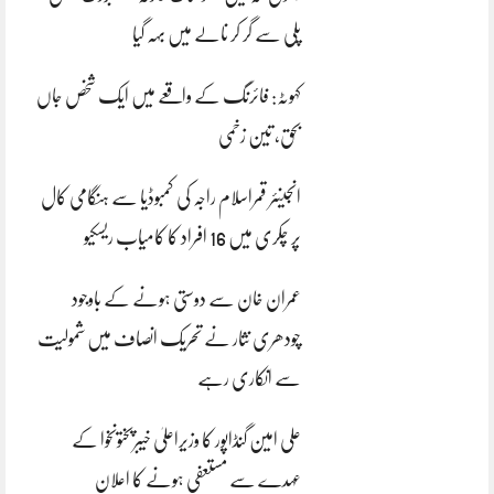
پلی سے گر کر نالے میں بہہ گیا
کہوٹہ: فائرنگ کے واقعے میں ایک شخص جاں
بحق، تین زخمی
انجینئر قمراسلام راجہ کی کمبوڈیا سے ہنگامی کال
پر چکری میں 16 افراد کا کامیاب ریسکیو
عمران خان سے دوستی ہونے کے باوجود
چودھری نثار نے تحریک انصاف میں شمولیت
سے انکاری رہے
علی امین گنڈاپور کا وزیراعلیٰ خیبرپختونخوا کے
عہدے سے مستعفی ہونے کا اعلان