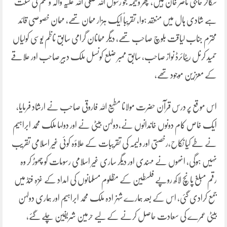
سکالر حاجی ناصر خان ہیں، پھر ولیمہ جو رسول اللہ صلی اللہ علیہ وآلہ وسلم کی سنت
ہے شادی ہال میں منعقد ہوا، تقریباً ایک ہزار مہمان تھے، مہمان خصوصی قائد
محترم جناب لیاقت بلوچ صاحب تھے، دیگر مہمانان گرامی سابق ناظم یوسی کولیاں
حمید کرنل ریٹائرڈ نواز صاحب، سابق ممبر ضلع کونسل ملک دبیر صاحب اور علاقے
کے معززین موجود تھے،
اس موقع پر درس قرآن حضرت مولانا مطیع اللہ فاروقی صاحب نے ارشاد فرمایا،
ایک خاص کام دونوں خاندانوں نے،دولہن بیٹی نے اور دولہا ملک محمد ابراہیم
نے طے کیا نکاح،رخصتی اور ولیمہ کی تقریبات کے علاؤہ کوئی غیر اسلامی تقریب
نہیں ہوگی، انھوں نے مہندی اور دیگر ساری غیر اسلامی رسومات کو چھوڑ کر وہ
رقم مبلغ پانچ لاکھ روپے فلسطین کے مظلوم مسلمانوں کی امداد کے غزہ فنڈ میں
جمع کرادی گئی، اس کے بعد ہمارے شہزادہ ملک محمد ابراہیم اور ہماری دولہن
بیٹی عمرے کی سعادت حاصل کرنے کے لیے حرمین شریفین چلے گئے،