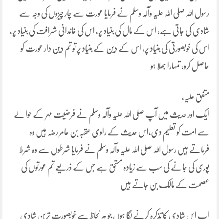
رسول اللہ صلی اللہ علیہ وآلہ وسلم نے فرمایا عورت سے چار چیزوں کی وجہ سے
شادی کی جاتی ہے، اس کے مال کی بنیاد پر، اس کی خاندانی شرافت کی بنیاد پر،
اس کی خوبصورتی کی بنیاد پر، اس کے دین کے بنیاد پر تو تم دین دار عورت کو
حاصل کرو، تمہارا بھلا ہو
متفق علیہ،
ایک اور حدیث میں آپ صلی اللہ علیہ وآلہ وسلم نے فرضیت مہر کے حوالے
سے امت کو تعلیم دی،اس حدیث کے راوی عقبہ بن عامر رضہ ہیں وہ
فرماتے ہیں رسول اللہ صلی اللہ علیہ وآلہ وسلم نے فرمایا شرطوں سے وہ شرط
پوری کی جانے کی سب سے زیادہ مستحق ہے جس کے ذریعے تم عورتوں کی
عصمت کے مالک بن جاتے ہیں
اب اس شادی کا تذکرہ کرنے لگا ہوں جو ہر لحاظ سے خوبصورت ترین شادی