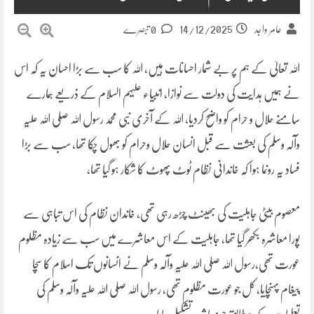
14/12/2025
عامر واجد
0 تبصرے
اللہ تعالیٰ کے ہم پر بے شمار احسانات ہیں، اللہ کا سب سے بڑا احسان یہ کہ اس
نے ہمیں ہدایت کی دولت سے نوازا، انبیاء علیہم السلام کے ذریعے ہمارے
سامنے حلال و حرام کو واضح کردیا، اللہ کے آخری نبی محمد رسول اللہ صلی اللہ علیہ
وآلہ وسلم کی بعثت سے قبل انسان حلال وحرام کو بھول چکا تھا، سب سے بڑا
فساد یہ رونما ہوا کہ خاندانی نظام ٹوٹ پھوٹ کا شکار ہو گیا تھا،
معصوم بیٹی جاہلیت کی بھینٹ چڑھ رہی تھی، خاندان نظام کی اس تباہی سے
پورا معاشرہ بکھر گیا تھا، جاہلیت کے اس معاشرے میں سب سے زیادہ مظلوم
عورت تھی،رسول اللہ صلی اللہ علیہ وآلہ وسلم نے انسانوں تک اسلام کا سچا
پیغام پہنچایا، کل جو عورت مظلوم تھی، رسول اللہ صلی اللہ علیہ وآلہ وسلم کی