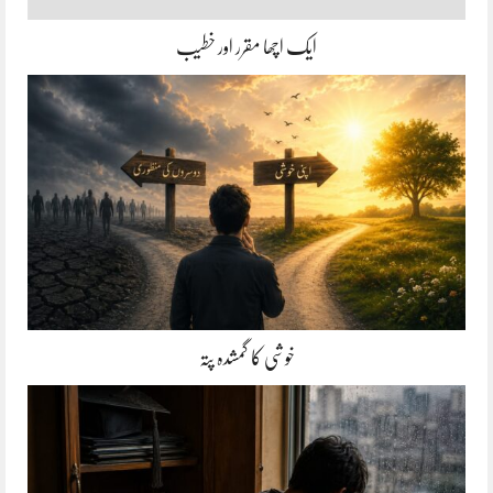
ایک اچھا مقرر اور خطیب
خوشی کا گمشدہ پتہ