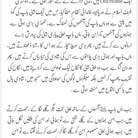
ایک Old Home ہیں زندگی گزارنے کے لئے مجبور ہوتی ہے۔ دوسری
طرف اسلام نے وہ پاکیزہ خاندانی نظام عطا کیا، جس میں ایک بیٹی باپ کی گود
میں پلتی ہے وہ ماں باپ کی آنکھوں کی ٹھنڈک ہے، تھوڑی بڑی ہوتی ہے
بھائیوں کی آنکھوں تارا بن جاتی، ماں باپ اپنی پیاری بیٹی کی پرورش بڑے
ارمانوں سے کرتے ہیں، پھر بڑی سوچ بچار کے بعد اس کا رشتہ ڈھونڈتے ہیں،
ماں،باپ اور بھائی بڑی چاہتوں سے اس کی شادی کی تیاریاں کرتے ہیں، پھر
وہ دن آتا ہے جب وہ اپنی بیٹی کا نکاح ایک نوجوان سے کردیتے ہیں، نکاح کی
تقریب چھپ کر نہیں بلکہ سینکڑوں لوگوں کی موجودگی میں مسجد میں، شادی ہال
میں یا کسی اجتماع میں منعقد ہوتی ہے،
جب ماں باپ بہتے آنسوؤں کے ساتھ اپنی لخت جگر گلے لگا کے رخصت کرتے
ہیں،جب بہن بھائیوں کے گلے لگتی ہے تو بھائی اور بہن کی چیخیں نکل جاتی
ہیں، جب بھائی اپنی معصوم بہن کو گلے لگا کر رخصت کرنے لگتا ہے تو بہن