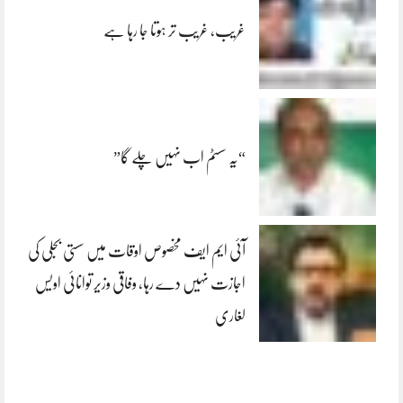
غریب، غریب تر ہوتا جا رہا ہے
“یہ سسٹم اب نہیں چلے گا”
آئی ایم ایف مخصوص اوقات میں سستی بجلی کی
اجازت نہیں دے رہا، وفاقی وزیر توانائی اویس
لغاری