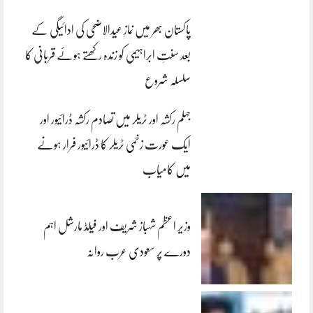
پاکستان بھر میں نمازِ عیدالاضحی کی ادائیگی کے
بعد سنتِ ابراہیمی کو زندہ رکھتے ہوئے قربانی کا
سلسلہ شروع
جہلم رکشہ اور ٹریلر میں تصادم رکشہ ڈرائیور اور
ایک عورت زخمی ٹریلر کا ڈرائیور فرار ہونے
میں کامیاب
وزیر اعظم شہباز شریف اور فیلڈ مارشل اہم
دورے پر سعودی عرب روانہ